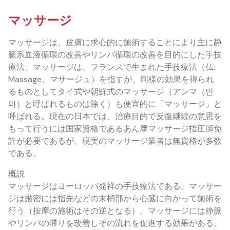
マッサージ
マッサージは、皮膚に求心的に施術することにより主に静
脈系血液循環の改善やリンパ循環の改善を目的にした手技
療法。マッサージは、フランスで生まれた手技療法（仏:
Massage、マサージュ）を指すが、同様の効果を得られ
るものとしてタイ式や朝鮮式のマッサージ（アンマ（안
마）と呼ばれるものは除く）も便宜的に「マッサージ」と
呼ばれる。現在の日本では、治療目的で反復継続の意思を
もって行うには国家資格であるあん摩マッサージ指圧師免
許が必要であるが、現実のマッサージ業者は無資格が多数
である。
概説
マッサージはヨーロッパ発祥の手技療法である。マッサー
ジは厳密には指先などの末梢部から心臓に向かって施術を
行う（按摩の施術はその逆となる）。マッサージには静脈
やリンパの滞りを改善しその流れを促進する効果がある。