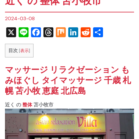
近く の 整体 苫小牧市
2024-03-08
X
Line
Facebook
Threads
Mix
LinkedIn
Reddit
共
有
目次
[
表示
]
マッサージ リラクゼーション も
みほぐし タイマッサージ 千歳 札
幌 苫小牧 恵庭 北広島
近く の
整体
苫小牧市