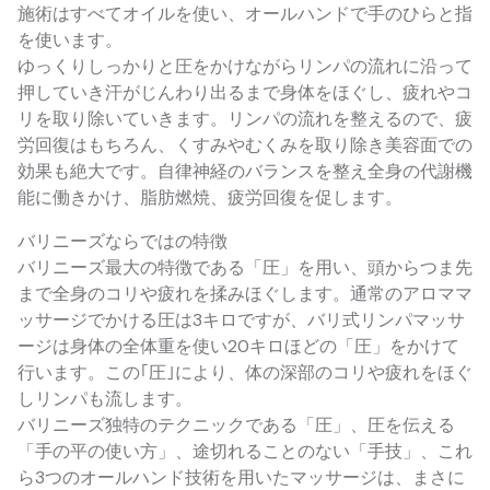
施術はすべてオイルを使い、オールハンドで手のひらと指
を使います。
ゆっくりしっかりと圧をかけながらリンパの流れに沿って
押していき汗がじんわり出るまで身体をほぐし、疲れやコ
リを取り除いていきます。リンパの流れを整えるので、疲
労回復はもちろん、くすみやむくみを取り除き美容面での
効果も絶大です。自律神経のバランスを整え全身の代謝機
能に働きかけ、脂肪燃焼、疲労回復を促します。
バリニーズならではの特徴
バリニーズ最大の特徴である「圧」を用い、頭からつま先
まで全身のコリや疲れを揉みほぐします。通常のアロママ
ッサージでかける圧は3キロですが、バリ式リンパマッサ
ージは身体の全体重を使い20キロほどの「圧」をかけて
行います。この｢圧｣により、体の深部のコリや疲れをほぐ
しリンパも流します。
バリニーズ独特のテクニックである「圧」、圧を伝える
「手の平の使い方」、途切れることのない「手技」、これ
ら3つのオールハンド技術を用いたマッサージは、まさに