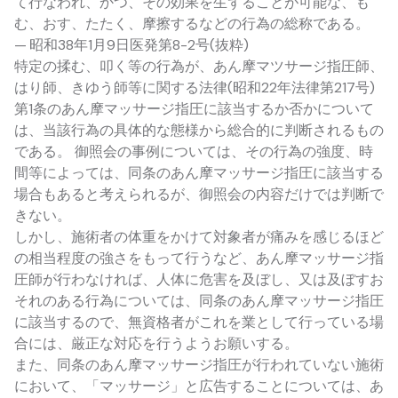
て行なわれ、かつ、その効果を生ずることが可能な、も
む、おす、たたく、摩擦するなどの行為の総称である。
— 昭和38年1月9日医発第8-2号(抜粋)
特定の揉む、叩く等の行為が、あん摩マツサージ指圧師、
はり師、きゆう師等に関する法律(昭和22年法律第217号)
第1条のあん摩マッサージ指圧に該当するか否かについて
は、当該行為の具体的な態様から総合的に判断されるもの
である。 御照会の事例については、その行為の強度、時
間等によっては、同条のあん摩マッサージ指圧に該当する
場合もあると考えられるが、御照会の内容だけでは判断で
きない。
しかし、施術者の体重をかけて対象者が痛みを感じるほど
の相当程度の強さをもって行うなど、あん摩マッサージ指
圧師が行わなければ、人体に危害を及ぼし、又は及ぼすお
それのある行為については、同条のあん摩マッサージ指圧
に該当するので、無資格者がこれを業として行っている場
合には、厳正な対応を行うようお願いする。
また、同条のあん摩マッサージ指圧が行われていない施術
において、「マッサージ」と広告することについては、あ