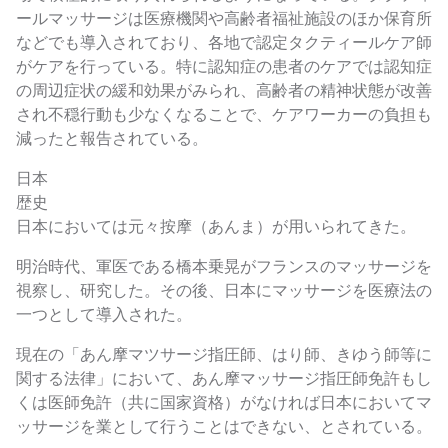
ールマッサージは医療機関や高齢者福祉施設のほか保育所
などでも導入されており、各地で認定タクティールケア師
がケアを行っている。特に認知症の患者のケアでは認知症
の周辺症状の緩和効果がみられ、高齢者の精神状態が改善
され不穏行動も少なくなることで、ケアワーカーの負担も
減ったと報告されている。
日本
歴史
日本においては元々按摩（あんま）が用いられてきた。
明治時代、軍医である橋本乗晃がフランスのマッサージを
視察し、研究した。その後、日本にマッサージを医療法の
一つとして導入された。
現在の「あん摩マツサージ指圧師、はり師、きゆう師等に
関する法律」において、あん摩マッサージ指圧師免許もし
くは医師免許（共に国家資格）がなければ日本においてマ
ッサージを業として行うことはできない、とされている。