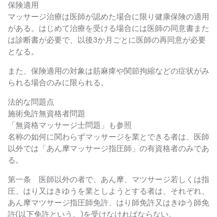
保険適用
マッサージ治療は医師が認めた場合に限り健康保険の適用
がある。はじめて治療を受ける場合には医師の同意書また
は診断書が必要で、以後3か月ごとに医師の再同意が必要
となる。
また、保険適用の対象は筋麻痺や関節拘縮などの症状がみ
られる場合のみに限られる。
法的な問題点
施術免許無資格者問題
「無資格マッサージ士問題」も参照
名称の如何に関わらずマッサージを業とできる者は、医師
以外では「あん摩マッサージ指圧師」の有資格者のみであ
る。
第一条 医師以外の者で、あん摩、マツサージ若しくは指
圧、はり又はきゆうを業としようとする者は、それぞれ、
あん摩マツサージ指圧師免許、はり師免許又はきゆう師免
許(以下免許という。)を受けなければならない。