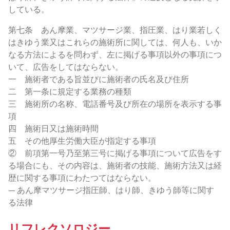
している。
第七条 あん摩業、マツサージ業、指圧業、はり業若しく
はきゆう業又はこれらの施術所に関しては、何人も、いか
なる方法によるを問わず、左に掲げる事項以外の事項につ
いて、広告をしてはならない。
一 施術者である旨並びに施術者の氏名及び住所
二 第一条に規定する業務の種類
三 施術所の名称、電話番号及び所在の場所を表示する事
項
四 施術日又は施術時間
五 その他厚生労働大臣が指定する事項
② 前項第一号乃至第三号に掲げる事項について広告をす
る場合にも、その内容は、施術者の技能、施術方法又は経
歴に関する事項にわたつてはならない。
— あん摩マツサージ指圧師、はり師、きゆう師等に関す
る法律
リフレクソロジー