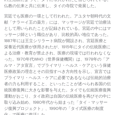
仏教の伝来と共に伝来し、タイの寺院で発展した。
宮廷でも医療の一環として行われた。アユタヤ朝時代の文
献「ナラーイ王の薬方」には、マッサージが宮廷で治療法
として用いられたことが記録されている。宮廷の中にはマ
ッサージ師という職位があり、比較的高い地位であった。
1887年には王立シリラート病院が開設され、宮廷医療と
栄養近代医療が併用されたが、1915年にタイの伝統医療に
よる治療・教育が禁止され、医療の現場では行われなくな
った。1970年代WHO（世界保健機関）は、1978年の「ア
ルマ・アタ宣言」でプライマリ・ヘルス・ケアという保健
医療政策の理念とその目指すべき方向性を示し、宣言では
プライマリ・ヘルス・ケアに必要であるならば伝統的治療
者の力も利用すること、といったことが述べられ各国の伝
統医療復興に大きな影響を与えた。タイでも伝統医療復興
運動がおこり、タイ政府は自国の伝統医療を再びその中に
取り込み始め、1980年代から始まった「タイ・マッサー
ジ復興プロジェクト」、1990年の「タイ式医療の制度
化」で医療に復活した。