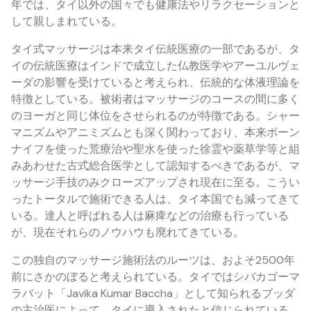
年では、タイ以外の国々でも健康法やリラクセーションと
して親しまれている。
タイ式マッサージは本来タイ伝統医療の一部であるが、タ
イの伝統医療はインドで成立した仏教医学やアーユルヴェ
ーダの影響を受けていると考えられ、伝統的な体液理論を
特徴としている。被術者はマッサージのコースの間に多く
のヨーガと同じ体位をさせられるのが特徴である。シャー
マニズムやアニミズムとも深く関わっており、本来ボーン
ナイフを使った荒療治や聖水を使った徐霊や薬草学等と組
みあわせた古式総合医学として認知するべきであるが、マ
ッサージ手技のみクローズアップされ現在に至る。こうい
ったトータルで施術できる人は、タイ本国でも減ってきて
いる。達人と呼ばれる人は麻痺などの治療も行っている
が、現在それらのノウハウも廃れてきている。
この独自のマッサージ施術法のルーツは、およそ2500年
前にさかのぼると考えられている。タイではシバカゴーマ
ラバット「Javika Kumar Baccha」として知られるブッダ
の主治医によって、タイに導入されたと信じられている。