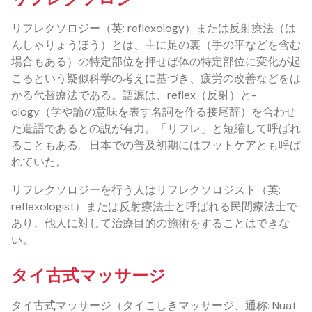
リフレクソロジー（英: reflexology）または反射療法（は
んしゃりょうほう）とは、主に足の裏（手の平などを含む
場合もある）の特定部位を押せば体の特定部位に変化が起
こるという疑似科学の考えに基づき、疲労の改善などをは
かる代替療法である。語源は、reflex（反射）と-
ology（学や論の意味を表す名詞を作る接尾辞）を合わせ
た造語であるとの説が有力。「リフレ」と短縮して呼ばれ
ることもある。日本での普及初期にはフットケアとも呼ば
れていた。
リフレクソロジーを行う人はリフレクソロジスト（英:
reflexologist）または反射療法士と呼ばれる民間療法士で
あり、他人に対して治療目的の施術をすることはできな
い。
タイ古式マッサージ
タイ古式マッサージ（タイこしきマッサージ、通称: Nuat