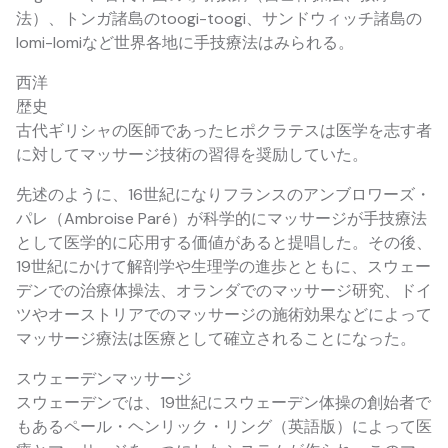
法）、トンガ諸島のtoogi-toogi、サンドウィッチ諸島の
lomi-lomiなど世界各地に手技療法はみられる。
西洋
歴史
古代ギリシャの医師であったヒポクラテスは医学を志す者
に対してマッサージ技術の習得を奨励していた。
先述のように、16世紀になりフランスのアンブロワーズ・
パレ（Ambroise Paré）が科学的にマッサージが手技療法
として医学的に応用する価値があると提唱した。その後、
19世紀にかけて解剖学や生理学の進歩とともに、スウェー
デンでの治療体操法、オランダでのマッサージ研究、ドイ
ツやオーストリアでのマッサージの施術効果などによって
マッサージ療法は医療として確立されることになった。
スウェーデンマッサージ
スウェーデンでは、19世紀にスウェーデン体操の創始者で
もあるペール・ヘンリック・リング（英語版）によって医