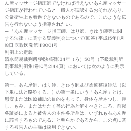
ん摩マッサージ指圧師でなければ行えないあん摩マッサー
ジ指圧が行われていると一般人が誤認するおそれがあり、
公衆衛生上も看過できないものであるので、このような広
告を行わないよう指導されたい。
— 「あん摩マッサージ指圧師、はり師、きゆう師等に関
する法律」に関する疑義照会について(回答) 平成15年11月
18日 医政医発第1118001号
判例上の定義
清水簡易裁判所/判決/昭和34年（ろ）50号（下級裁判所
刑事裁判例集1巻10号2144頁）においては次のように判示
している。
第一、あん摩師、はり師、きゅう師及び柔道整復師法（以
下単に法と略称する。）の第一条にいう「あん摩」とは、
慰安または医療補助の目的をもって、身体を摩さつし、押
し、もみ、またはたたく等の行為と解すべきところ、前掲
各証拠によると被告人の本件各所為は、いずれも右あん摩
に該当するものであること明らかであるから、この点に関
する被告人の主張は採用できない。