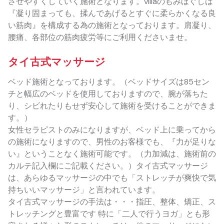
させやすくしていく施術となります。villaのもみほぐしは
『凝り固まっても、揉んであげるとすぐに柔らかくなる良
い筋肉』を構成する為の施術となっております。肩凝り、
腰痛、各部位の筋肉疲労等にご利用くださいませ。
タイ古式マッサージ
ベッド施術となっております。（ベッドサイズは85セン
チと幅広のベッドを使用しておりますので、腕が落ちた
り、シビれたりもせず安心して施術を受けることができま
す。）
女性セラピストのみになりますが、ベッド上に乗ってから
の施術になりますので、男性のお客様でも、『力が足りな
い』ということなく施術可能です。（力加減は、施術前の
カルテ記入欄にご記載ください。）タイ古式マッサージ
は、あらゆるマッサージの中でも「ストレッチが爽快で気
持ちいいマッサージ」と言われています。
タイ古式マッサージの手法は・・・指圧、整体、矯正、ス
トレッチングと豊富です 特に「二人で行うヨガ」とも形