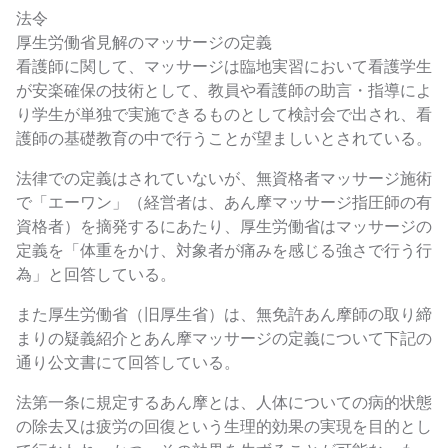
法令
厚生労働省見解のマッサージの定義
看護師に関して、マッサージは臨地実習において看護学生
が安楽確保の技術として、教員や看護師の助言・指導によ
り学生が単独で実施できるものとして検討会で出され、看
護師の基礎教育の中で行うことが望ましいとされている。
法律での定義はされていないが、無資格者マッサージ施術
で「エーワン」（経営者は、あん摩マッサージ指圧師の有
資格者）を摘発するにあたり、厚生労働省はマッサージの
定義を「体重をかけ、対象者が痛みを感じる強さで行う行
為」と回答している。
また厚生労働省（旧厚生省）は、無免許あん摩師の取り締
まりの疑義紹介とあん摩マッサージの定義について下記の
通り公文書にて回答している。
法第一条に規定するあん摩とは、人体についての病的状態
の除去又は疲労の回復という生理的効果の実現を目的とし