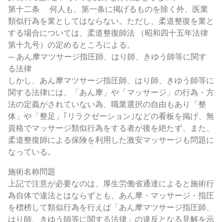
第十二条 何人も、第一条に掲げるものを除く外、医業
類似行為を業としてはならない。ただし、柔道整復を業と
する場合については、柔道整復師法 （昭和四十五年法律
第十九号）の定めるところによる。
— あん摩マツサージ指圧師、はり師、きゆう師等に関す
る法律
しかし、あん摩マツサージ指圧師、はり師、きゆう師等に
関する法律には、「あん摩」や「マッサージ」の行為・方
法の定義がされていない為、職業選択の自由もあり「整
体」や「整足」｢リラクゼーション｣などの看板を掲げ、無
資格でマッサージ類似行為をする者が後を絶たず、また、
柔道整復師による保険を利用した激安マッサージも問題に
なっている。
施術名称問題
上記で注意が必要なのは、厚生労働省通達によると施術行
為自体で違法とはならずとも、あん摩・マッサージ・指圧
を標榜して類似行為を行えば「あん摩マツサージ指圧師、
はり師、きゆう師等に関する法律」の違反となる見解を示