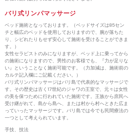
バリ式リンパマッサージ
ベッド施術となっております。（ベッドサイズは85セン
チと幅広のベッドを使用しておりますので、腕が落ちた
り、シビれたりもせず安心して施術を受けることができま
す。）
女性セラピストのみになりますが、ベッド上に乗ってから
の施術になりますので、男性のお客様でも、『力が足りな
い』ということなく施術可能です。（力加減は、施術前の
カルテ記入欄にご記載ください。）
バリ式リンパマッサージはバリ島で代表的なマッサージで
す。その歴史は古く17世紀のジャワの王室で、元々は女性
の美を保つために行われていた施術です。王族から庶民へ
受け継がれて、島から島へ、または村から村へときた広ま
っていったマッサージです。バリ島では今でも民間療法の
一つとして考えられています。
手技、技法