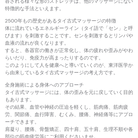
容される様々な形のストレッチは、他のマッサージにない
特徴的な手法といえます。
2500年もの歴史があるタイ古式マッサージの特徴
体に流れているエネルギーライン（タイ語で「セン」と呼
びます）を刺激することです。センを刺激するとリンパや
血液の流れが良くなります。
すると、各器官の働きが正常化し、体の疲れや歪みがやわ
らいだり、免疫力が高まったりするのです。
このようにして人を健康へと導いていくのが、東洋医学か
ら由来しているタイ古式マッサージの考え方です。
全身施術による身体へのアプローチ
タイ古式マッサージには、体の歪みを元に戻していく目的
もあります。
その結果、血管や神経の圧迫を軽くし、筋肉痛、筋肉疲
労、関節痛、血行障害、むくみ、腰痛、神経痛等にアプロ
ーチできます。
肩凝り、腰痛、骨盤矯正、四十肩、五十肩、生理不順や各
部位の筋肉疲労等にご利用くださいませ。