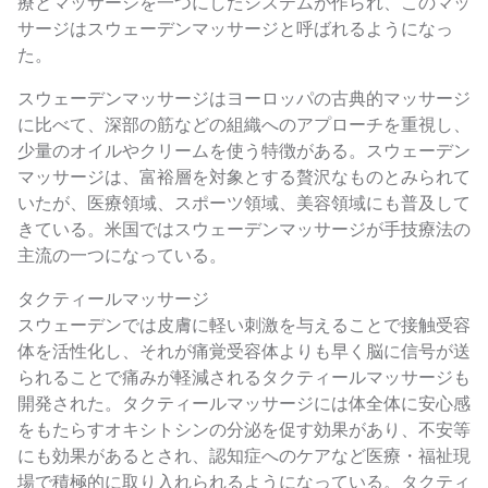
療とマッサージを一つにしたシステムが作られ、このマッ
サージはスウェーデンマッサージと呼ばれるようになっ
た。
スウェーデンマッサージはヨーロッパの古典的マッサージ
に比べて、深部の筋などの組織へのアプローチを重視し、
少量のオイルやクリームを使う特徴がある。スウェーデン
マッサージは、富裕層を対象とする贅沢なものとみられて
いたが、医療領域、スポーツ領域、美容領域にも普及して
きている。米国ではスウェーデンマッサージが手技療法の
主流の一つになっている。
タクティールマッサージ
スウェーデンでは皮膚に軽い刺激を与えることで接触受容
体を活性化し、それが痛覚受容体よりも早く脳に信号が送
られることで痛みが軽減されるタクティールマッサージも
開発された。タクティールマッサージには体全体に安心感
をもたらすオキシトシンの分泌を促す効果があり、不安等
にも効果があるとされ、認知症へのケアなど医療・福祉現
場で積極的に取り入れられるようになっている。タクティ