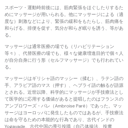
スポーツ・運動時前後には、筋肉緊張をほぐしたりするた
めにマッサージが用いられる。他にマッサージによる（適
度な）刺激などにより、緊張の緩和をもたらし、筋肉痛を
和らげる、排便を促す、気分が和らぎ眠りを誘う、等があ
る。
マッサージは通常医療の場でも（リハビリテーション
等々）、代替医療の場でも、様々な健康増進目的で個々人
が自分自身に行う形（セルフマッサージ）でも行われてい
る。
マッサージはギリシャ語のマッシー（揉む）、ラテン語の
手、アラビア語のマス（押す）、ヘブライ語の触るが語源
とされる。近世以降、科学的にマッサージが手技療法とし
て医学的に応用する価値があると提唱したのはフランスの
アンブロワーズ・パレ（Ambroise Paré）であった。マッ
サージはヨーロッパに発生したものではあるが、手技療法
は命を守るための本能的な行為であり、古代インドの
Yogavade、古代中国の導引按蹻（自己体操法、按摩