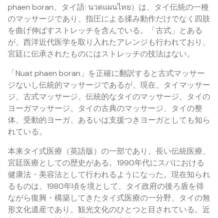
phaen boran、タイ語: นวดแผนไทย）は、タイ伝統の一種
のマッサージであり、指圧による揉み動作だけでなく四肢
を曲げ伸ばすストレッチを含んでいる。「古式」とある
が、西洋近代医学を取り入れたアレンジも行われており、
宮廷に伝承されたものにはストレッチの技法はない。
「Nuat phaen boran」を正確に翻訳すると古式マッサー
ジないし伝統的マッサージであるが、現在、タイマッサー
ジ、古式マッサージ、伝統的なタイのマッサージ、タイの
ヨーガマッサージ、タイの古典のマッサージ、タイの整
体、受動的ヨーガ、あるいは支援つきヨーガとしても知ら
れている。
本来タイ式医療（英語版）の一部であり、長い伝統医療、
宮廷医療としての歴史がある。1990年代にスパにおける
健康法・美容法として行われるようになった。現在知られ
るものは、1980年頃を境として、タイ政府の後ろ盾を得
ながら復興・構築してきたタイ式医療の一分野、タイの無
形文化遺産であり、観光文化のひとつと目されている。近