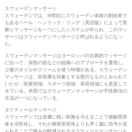
スウェーデンマッサージ
スウェーデンでは、19世紀にスウェーデン体操の創始者で
もあるペール・ヘンリック・リング（英語版）によって医
療とマッサージを一つにしたシステムが作られ、このマッ
サージはスウェーデンマッサージと呼ばれるようになっ
た。
スウェーデンマッサージはヨーロッパの古典的マッサージ
に比べて、深部の筋などの組織へのアプローチを重視し、
少量のオイルやクリームを使う特徴がある。スウェーデン
マッサージは、富裕層を対象とする贅沢なものとみられて
いたが、医療領域、スポーツ領域、美容領域にも普及して
きている。米国ではスウェーデンマッサージが手技療法の
主流の一つになっている。
タクティールマッサージ
スウェーデンでは皮膚に軽い刺激を与えることで接触受容
体を活性化し、それが痛覚受容体よりも早く脳に信号が送
られることで痛みが軽減されるタクティールマッサージも