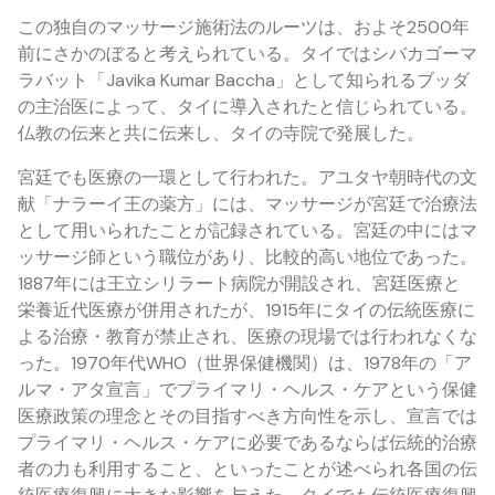
この独自のマッサージ施術法のルーツは、およそ2500年
前にさかのぼると考えられている。タイではシバカゴーマ
ラバット「Javika Kumar Baccha」として知られるブッダ
の主治医によって、タイに導入されたと信じられている。
仏教の伝来と共に伝来し、タイの寺院で発展した。
宮廷でも医療の一環として行われた。アユタヤ朝時代の文
献「ナラーイ王の薬方」には、マッサージが宮廷で治療法
として用いられたことが記録されている。宮廷の中にはマ
ッサージ師という職位があり、比較的高い地位であった。
1887年には王立シリラート病院が開設され、宮廷医療と
栄養近代医療が併用されたが、1915年にタイの伝統医療に
よる治療・教育が禁止され、医療の現場では行われなくな
った。1970年代WHO（世界保健機関）は、1978年の「ア
ルマ・アタ宣言」でプライマリ・ヘルス・ケアという保健
医療政策の理念とその目指すべき方向性を示し、宣言では
プライマリ・ヘルス・ケアに必要であるならば伝統的治療
者の力も利用すること、といったことが述べられ各国の伝