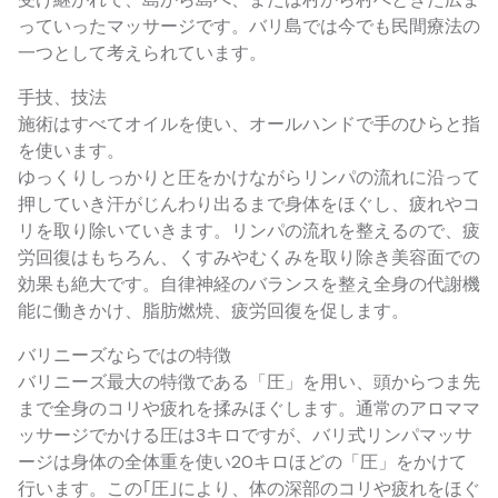
っていったマッサージです。バリ島では今でも民間療法の
一つとして考えられています。
手技、技法
施術はすべてオイルを使い、オールハンドで手のひらと指
を使います。
ゆっくりしっかりと圧をかけながらリンパの流れに沿って
押していき汗がじんわり出るまで身体をほぐし、疲れやコ
リを取り除いていきます。リンパの流れを整えるので、疲
労回復はもちろん、くすみやむくみを取り除き美容面での
効果も絶大です。自律神経のバランスを整え全身の代謝機
能に働きかけ、脂肪燃焼、疲労回復を促します。
バリニーズならではの特徴
バリニーズ最大の特徴である「圧」を用い、頭からつま先
まで全身のコリや疲れを揉みほぐします。通常のアロママ
ッサージでかける圧は3キロですが、バリ式リンパマッサ
ージは身体の全体重を使い20キロほどの「圧」をかけて
行います。この｢圧｣により、体の深部のコリや疲れをほぐ