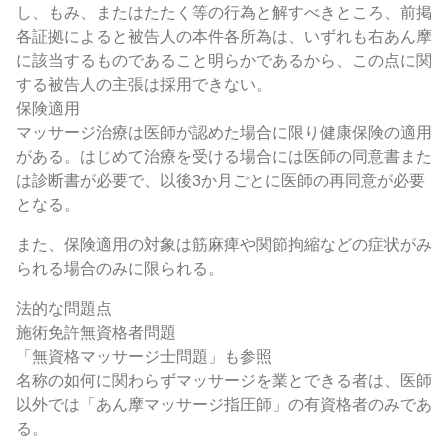
し、もみ、またはたたく等の行為と解すべきところ、前掲
各証拠によると被告人の本件各所為は、いずれも右あん摩
に該当するものであること明らかであるから、この点に関
する被告人の主張は採用できない。
保険適用
マッサージ治療は医師が認めた場合に限り健康保険の適用
がある。はじめて治療を受ける場合には医師の同意書また
は診断書が必要で、以後3か月ごとに医師の再同意が必要
となる。
また、保険適用の対象は筋麻痺や関節拘縮などの症状がみ
られる場合のみに限られる。
法的な問題点
施術免許無資格者問題
「無資格マッサージ士問題」も参照
名称の如何に関わらずマッサージを業とできる者は、医師
以外では「あん摩マッサージ指圧師」の有資格者のみであ
る。