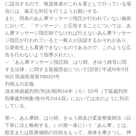
に該当するので、無資格者がこれを業として行っている場
合には、厳正な対応を行うようお願いする。
また、同条のあん摩マッサージ指圧が行われていない施術
において、「マッサージ」と広告することについては、あ
ん摩マッサージ指圧師でなければ行えないあん摩マッサー
ジ指圧が行われていると一般人が誤認するおそれがあり、
公衆衛生上も看過できないものであるので、このような広
告を行わないよう指導されたい。
— 「あん摩マッサージ指圧師、はり師、きゆう師等に関
する法律」に関する疑義照会について(回答) 平成15年11月
18日 医政医発第1118001号
判例上の定義
清水簡易裁判所/判決/昭和34年（ろ）50号（下級裁判所
刑事裁判例集1巻10号2144頁）においては次のように判示
している。
第一、あん摩師、はり師、きゅう師及び柔道整復師法（以
下単に法と略称する。）の第一条にいう「あん摩」とは、
慰安または医療補助の目的をもって、身体を摩さつし、押