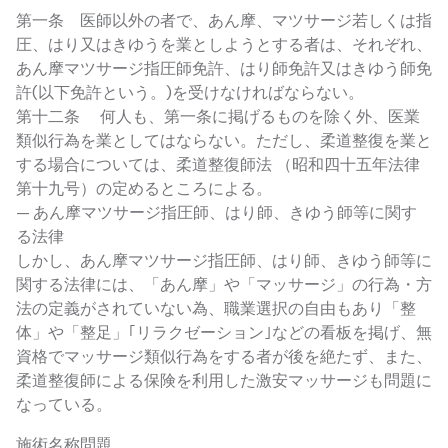
第一条 医師以外の者で、あん摩、マツサージ若しくは指
圧、はり又はきゆうを業としようとする者は、それぞれ、
あん摩マツサージ指圧師免許、はり師免許又はきゆう師免
許(以下免許という。)を受けなければならない。
第十二条 何人も、第一条に掲げるものを除く外、医業
類似行為を業としてはならない。ただし、柔道整復を業と
する場合については、柔道整復師法 （昭和四十五年法律
第十九号）の定めるところによる。
— あん摩マツサージ指圧師、はり師、きゆう師等に関す
る法律
しかし、あん摩マツサージ指圧師、はり師、きゆう師等に
関する法律には、「あん摩」や「マッサージ」の行為・方
法の定義がされていない為、職業選択の自由もあり「整
体」や「整足」｢リラクゼーション｣などの看板を掲げ、無
資格でマッサージ類似行為をする者が後を絶たず、また、
柔道整復師による保険を利用した激安マッサージも問題に
なっている。
施術名称問題