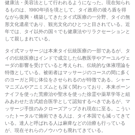
健康法・美容法として行われるようになった。現在知られ
るものは、1980年頃を境として、タイ政府の後ろ盾を得
ながら復興・構築してきたタイ式医療の一分野、タイの無
形文化遺産であり、観光文化のひとつと目されている。近
年では、タイ以外の国々でも健康法やリラクセーションと
して親しまれている。
タイ式マッサージは本来タイ伝統医療の一部であるが、タ
イの伝統医療はインドで成立した仏教医学やアーユルヴェ
ーダの影響を受けていると考えられ、伝統的な体液理論を
特徴としている。被術者はマッサージのコースの間に多く
のヨーガと同じ体位をさせられるのが特徴である。シャー
マニズムやアニミズムとも深く関わっており、本来ボーン
ナイフを使った荒療治や聖水を使った徐霊や薬草学等と組
みあわせた古式総合医学として認知するべきであるが、マ
ッサージ手技のみクローズアップされ現在に至る。こうい
ったトータルで施術できる人は、タイ本国でも減ってきて
いる。達人と呼ばれる人は麻痺などの治療も行っている
が、現在それらのノウハウも廃れてきている。