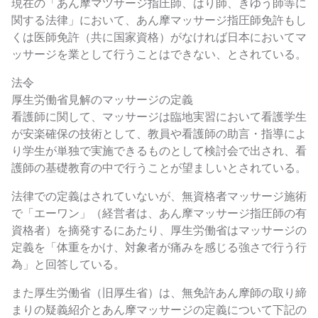
現在の「あん摩マツサージ指圧師、はり師、きゆう師等に
関する法律」において、あん摩マッサージ指圧師免許もし
くは医師免許（共に国家資格）がなければ日本においてマ
ッサージを業として行うことはできない、とされている。
法令
厚生労働省見解のマッサージの定義
看護師に関して、マッサージは臨地実習において看護学生
が安楽確保の技術として、教員や看護師の助言・指導によ
り学生が単独で実施できるものとして検討会で出され、看
護師の基礎教育の中で行うことが望ましいとされている。
法律での定義はされていないが、無資格者マッサージ施術
で「エーワン」（経営者は、あん摩マッサージ指圧師の有
資格者）を摘発するにあたり、厚生労働省はマッサージの
定義を「体重をかけ、対象者が痛みを感じる強さで行う行
為」と回答している。
また厚生労働省（旧厚生省）は、無免許あん摩師の取り締
まりの疑義紹介とあん摩マッサージの定義について下記の