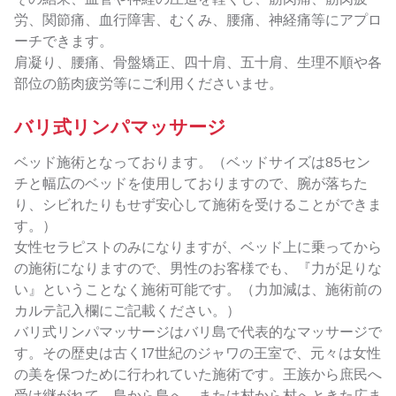
労、関節痛、血行障害、むくみ、腰痛、神経痛等にアプロ
ーチできます。
肩凝り、腰痛、骨盤矯正、四十肩、五十肩、生理不順や各
部位の筋肉疲労等にご利用くださいませ。
バリ式リンパマッサージ
ベッド施術となっております。（ベッドサイズは85セン
チと幅広のベッドを使用しておりますので、腕が落ちた
り、シビれたりもせず安心して施術を受けることができま
す。）
女性セラピストのみになりますが、ベッド上に乗ってから
の施術になりますので、男性のお客様でも、『力が足りな
い』ということなく施術可能です。（力加減は、施術前の
カルテ記入欄にご記載ください。）
バリ式リンパマッサージはバリ島で代表的なマッサージで
す。その歴史は古く17世紀のジャワの王室で、元々は女性
の美を保つために行われていた施術です。王族から庶民へ
受け継がれて、島から島へ、または村から村へときた広ま