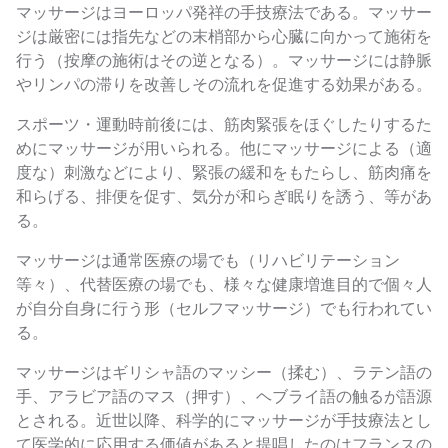
マッサージはヨーロッパ発祥の手技療法である。マッサー
ジは厳密には指先などの末梢部から心臓に向かって施術を
行う（按摩の施術はその逆となる）。マッサージには静脈
やリンパの滞りを改善しその流れを促進する効果がある。
スポーツ・運動時前後には、筋肉緊張をほぐしたりするた
めにマッサージが用いられる。他にマッサージによる（適
度な）刺激などにより、緊張の緩和をもたらし、筋肉痛を
和らげる、排便を促す、気分が和らぎ眠りを誘う、等があ
る。
マッサージは通常医療の場でも（リハビリテーション
等々）、代替医療の場でも、様々な健康増進目的で個々人
が自分自身に行う形（セルフマッサージ）でも行われてい
る。
マッサージはギリシャ語のマッシー（揉む）、ラテン語の
手、アラビア語のマス（押す）、ヘブライ語の触るが語源
とされる。近世以降、科学的にマッサージが手技療法とし
て医学的に応用する価値があると提唱したのはフランスの