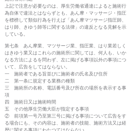
上記で注意が必要なのは、厚生労働省通達によると施術行
為自体で違法とはならずとも、あん摩・マッサージ・指圧
を標榜して類似行為を行えば「あん摩マツサージ指圧師、
はり師、きゆう師等に関する法律」の違反となる見解を示
している。
第七条 あん摩業、マツサージ業、指圧業、はり業若しく
はきゆう業又はこれらの施術所に関しては、何人も、いか
なる方法によるを問わず、左に掲げる事項以外の事項につ
いて、広告をしてはならない。
一 施術者である旨並びに施術者の氏名及び住所
二 第一条に規定する業務の種類
三 施術所の名称、電話番号及び所在の場所を表示する事
項
四 施術日又は施術時間
五 その他厚生労働大臣が指定する事項
② 前項第一号乃至第三号に掲げる事項について広告をす
る場合にも、その内容は、施術者の技能、施術方法又は経
歴に関する事項にわたつてはならない。