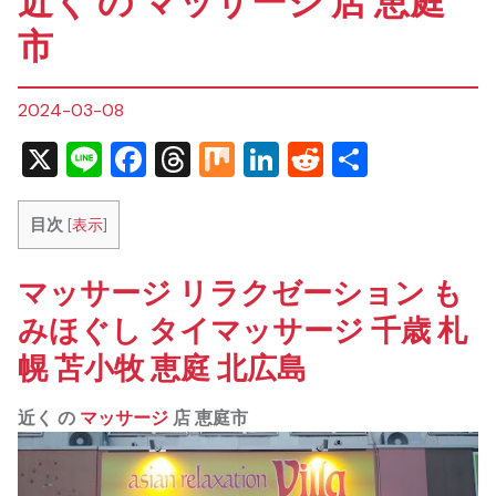
近く の マッサージ 店 恵庭
市
2024-03-08
X
Line
Facebook
Threads
Mix
LinkedIn
Reddit
共
有
目次
[
表示
]
マッサージ リラクゼーション も
みほぐし タイマッサージ 千歳 札
幌 苫小牧 恵庭 北広島
近く の
マッサージ
店 恵庭市