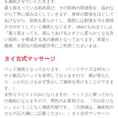
を施術させていただきます。
凝り固まっている筋肉及び、その筋肉の関連筋を、温めな
がら丁寧に揉みほぐしていきます。身体の緊張をほぐして
あげながら、筋肉を柔らかくし、脂肪には刺激を与え燃焼
させやすくしていく施術となります。villaのもみほぐしは
『凝り固まっても、揉んであげるとすぐに柔らかくなる良
い筋肉』を構成する為の施術となっております。肩凝り、
腰痛、各部位の筋肉疲労等にご利用くださいませ。
タイ古式マッサージ
ベッド施術となっております。（ベッドサイズは85セン
チと幅広のベッドを使用しておりますので、腕が落ちた
り、シビれたりもせず安心して施術を受けることができま
す。）
女性セラピストのみになりますが、ベッド上に乗ってから
の施術になりますので、男性のお客様でも、『力が足りな
い』ということなく施術可能です。（力加減は、施術前の
カルテ記入欄にご記載ください。）タイ古式マッサージ