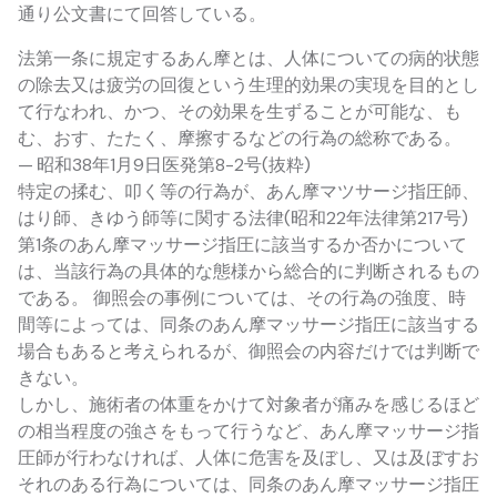
通り公文書にて回答している。
法第一条に規定するあん摩とは、人体についての病的状態
の除去又は疲労の回復という生理的効果の実現を目的とし
て行なわれ、かつ、その効果を生ずることが可能な、も
む、おす、たたく、摩擦するなどの行為の総称である。
— 昭和38年1月9日医発第8-2号(抜粋)
特定の揉む、叩く等の行為が、あん摩マツサージ指圧師、
はり師、きゆう師等に関する法律(昭和22年法律第217号)
第1条のあん摩マッサージ指圧に該当するか否かについて
は、当該行為の具体的な態様から総合的に判断されるもの
である。 御照会の事例については、その行為の強度、時
間等によっては、同条のあん摩マッサージ指圧に該当する
場合もあると考えられるが、御照会の内容だけでは判断で
きない。
しかし、施術者の体重をかけて対象者が痛みを感じるほど
の相当程度の強さをもって行うなど、あん摩マッサージ指
圧師が行わなければ、人体に危害を及ぼし、又は及ぼすお
それのある行為については、同条のあん摩マッサージ指圧