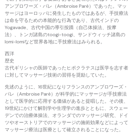
アンブロワーズ・パレ（Ambroise Paré）であった。マッ
サージはヨーロッパに発生したものではあるが、手技療法
は命を守るための本能的な行為であり、古代インドの
Yogavade、古代中国の導引按蹻（自己体操法、按摩
法）、トンガ諸島のtoogi-toogi、サンドウィッチ諸島の
lomi-lomiなど世界各地に手技療法はみられる。
西洋
歴史
古代ギリシャの医師であったヒポクラテスは医学を志す者
に対してマッサージ技術の習得を奨励していた。
先述のように、16世紀になりフランスのアンブロワーズ・
パレ（Ambroise Paré）が科学的にマッサージが手技療法
として医学的に応用する価値があると提唱した。その後、
19世紀にかけて解剖学や生理学の進歩とともに、スウェー
デンでの治療体操法、オランダでのマッサージ研究、ドイ
ツやオーストリアでのマッサージの施術効果などによって
マッサージ療法は医療として確立されることになった。