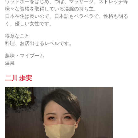
ワットポーをはじめ、つぼ、マッサージ、ストレッチ等
様々な資格を取得している凄腕の持ち主。
日本在住は長いので、日本語もペラペラで、性格も明る
く、優しい女性です。
得意なこと
料理、お店出せるレベルです。
趣味・マイブーム
温泉
二川 歩実