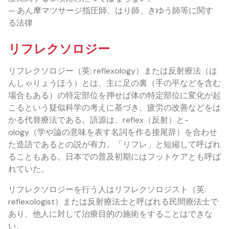
— あん摩マツサージ指圧師、はり師、きゆう師等に関す
る法律
リフレクソロジー
リフレクソロジー（英: reflexology）または反射療法（は
んしゃりょうほう）とは、主に足の裏（手の平などを含む
場合もある）の特定部位を押せば体の特定部位に変化が起
こるという疑似科学の考えに基づき、疲労の改善などをは
かる代替療法である。語源は、reflex（反射）と-
ology（学や論の意味を表す名詞を作る接尾辞）を合わせ
た造語であるとの説が有力。「リフレ」と短縮して呼ばれ
ることもある。日本での普及初期にはフットケアとも呼ば
れていた。
リフレクソロジーを行う人はリフレクソロジスト（英:
reflexologist）または反射療法士と呼ばれる民間療法士で
あり、他人に対して治療目的の施術をすることはできな
い。