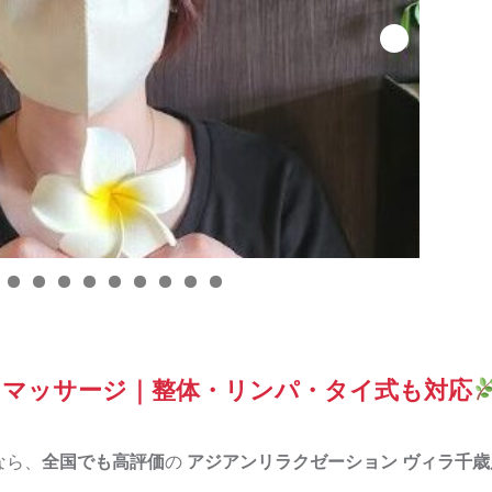
 マッサージ｜整体・リンパ・タイ式も対応
なら、
全国でも高評価
の
アジアンリラクゼーション ヴィラ千歳