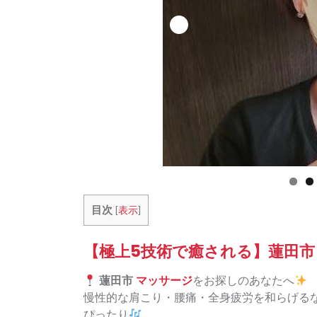
目次
[
表示
]
【極上5技術で癒される】蓮田市
蓮田市
マッサージ
をお探しのあなたへ
慢性的な肩こり・腰痛・全身疲労を和らげる
ぴったり