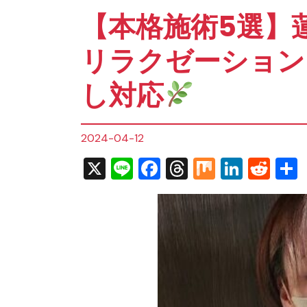
【本格施術5選】
リラクゼーション
し対応
2024-04-12
X
Line
Facebook
Threads
Mix
Linked
Red