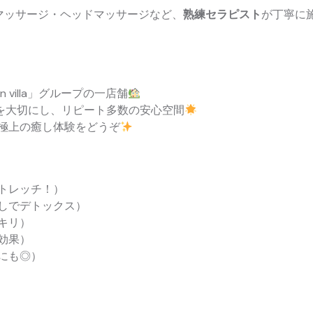
マッサージ・ヘッドマッサージなど、
熟練セラピスト
が丁寧に
on villa」グループの一店舗
を大切にし、リピート多数の安心空間
極上の癒し体験をどうぞ
トレッチ！）
しでデトックス）
キリ）
効果）
にも◎）