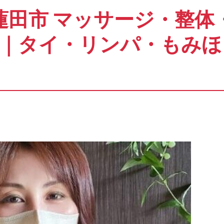
蓮田市 マッサージ・整体
｜タイ・リンパ・もみほ
In
dit
共
有