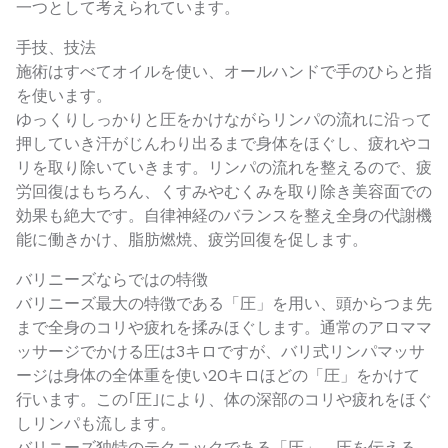
一つとして考えられています。
手技、技法
施術はすべてオイルを使い、オールハンドで手のひらと指
を使います。
ゆっくりしっかりと圧をかけながらリンパの流れに沿って
押していき汗がじんわり出るまで身体をほぐし、疲れやコ
リを取り除いていきます。リンパの流れを整えるので、疲
労回復はもちろん、くすみやむくみを取り除き美容面での
効果も絶大です。自律神経のバランスを整え全身の代謝機
能に働きかけ、脂肪燃焼、疲労回復を促します。
バリニーズならではの特徴
バリニーズ最大の特徴である「圧」を用い、頭からつま先
まで全身のコリや疲れを揉みほぐします。通常のアロママ
ッサージでかける圧は3キロですが、バリ式リンパマッサ
ージは身体の全体重を使い20キロほどの「圧」をかけて
行います。この｢圧｣により、体の深部のコリや疲れをほぐ
しリンパも流します。
バリニーズ独特のテクニックである「圧」、圧を伝える