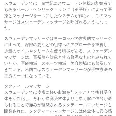
スウェーデンでは、19世紀にスウェーデン体操の創始者で
もあるペール・ヘンリック・リング（英語版）によって医
療とマッサージを一つにしたシステムが作られ、このマッ
サージはスウェーデンマッサージと呼ばれるようになっ
た。
スウェーデンマッサージはヨーロッパの古典的マッサージ
に比べて、深部の筋などの組織へのアプローチを重視し、
少量のオイルやクリームを使う特徴がある。スウェーデン
マッサージは、富裕層を対象とする贅沢なものとみられて
いたが、医療領域、スポーツ領域、美容領域にも普及して
きている。米国ではスウェーデンマッサージが手技療法の
主流の一つになっている。
タクティールマッサージ
スウェーデンでは皮膚に軽い刺激を与えることで接触受容
体を活性化し、それが痛覚受容体よりも早く脳に信号が送
られることで痛みが軽減されるタクティールマッサージも
開発された。タクティールマッサージには体全体に安心感