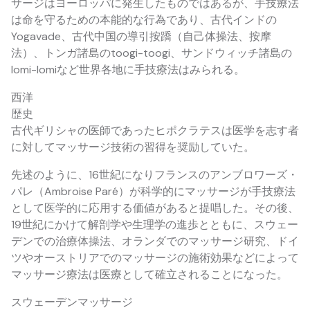
サージはヨーロッパに発生したものではあるが、手技療法
は命を守るための本能的な行為であり、古代インドの
Yogavade、古代中国の導引按蹻（自己体操法、按摩
法）、トンガ諸島のtoogi-toogi、サンドウィッチ諸島の
lomi-lomiなど世界各地に手技療法はみられる。
西洋
歴史
古代ギリシャの医師であったヒポクラテスは医学を志す者
に対してマッサージ技術の習得を奨励していた。
先述のように、16世紀になりフランスのアンブロワーズ・
パレ（Ambroise Paré）が科学的にマッサージが手技療法
として医学的に応用する価値があると提唱した。その後、
19世紀にかけて解剖学や生理学の進歩とともに、スウェー
デンでの治療体操法、オランダでのマッサージ研究、ドイ
ツやオーストリアでのマッサージの施術効果などによって
マッサージ療法は医療として確立されることになった。
スウェーデンマッサージ