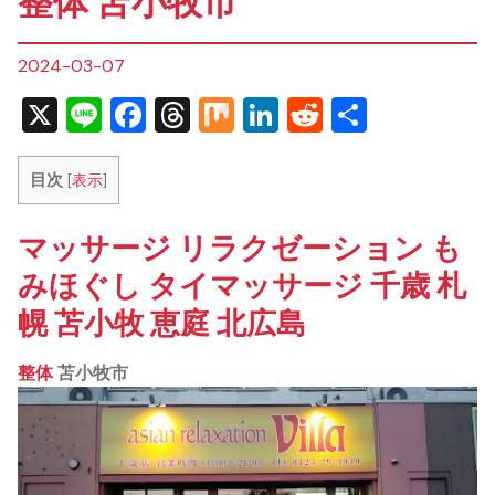
整体 苫小牧市
2024-03-07
X
Line
Facebook
Threads
Mix
LinkedIn
Reddit
共
有
目次
[
表示
]
マッサージ リラクゼーション も
みほぐし タイマッサージ 千歳 札
幌 苫小牧 恵庭 北広島
整体
苫小牧市