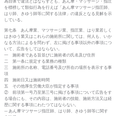
為自体で違法とはならずとも、あん摩・マッサージ・指圧
を標榜して類似行為を行えば「あん摩マツサージ指圧師、
はり師、きゆう師等に関する法律」の違反となる見解を示
している。
第七条 あん摩業、マツサージ業、指圧業、はり業若しく
はきゆう業又はこれらの施術所に関しては、何人も、いか
なる方法によるを問わず、左に掲げる事項以外の事項につ
いて、広告をしてはならない。
一 施術者である旨並びに施術者の氏名及び住所
二 第一条に規定する業務の種類
三 施術所の名称、電話番号及び所在の場所を表示する事
項
四 施術日又は施術時間
五 その他厚生労働大臣が指定する事項
② 前項第一号乃至第三号に掲げる事項について広告をす
る場合にも、その内容は、施術者の技能、施術方法又は経
歴に関する事項にわたつてはならない。
— あん摩マツサージ指圧師、はり師、きゆう師等に関す