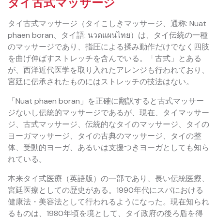
タイ古式マッサージ
タイ古式マッサージ（タイこしきマッサージ、通称: Nuat
phaen boran、タイ語: นวดแผนไทย）は、タイ伝統の一種
のマッサージであり、指圧による揉み動作だけでなく四肢
を曲げ伸ばすストレッチを含んでいる。「古式」とある
が、西洋近代医学を取り入れたアレンジも行われており、
宮廷に伝承されたものにはストレッチの技法はない。
「Nuat phaen boran」を正確に翻訳すると古式マッサー
ジないし伝統的マッサージであるが、現在、タイマッサー
ジ、古式マッサージ、伝統的なタイのマッサージ、タイの
ヨーガマッサージ、タイの古典のマッサージ、タイの整
体、受動的ヨーガ、あるいは支援つきヨーガとしても知ら
れている。
本来タイ式医療（英語版）の一部であり、長い伝統医療、
宮廷医療としての歴史がある。1990年代にスパにおける
健康法・美容法として行われるようになった。現在知られ
るものは、1980年頃を境として、タイ政府の後ろ盾を得