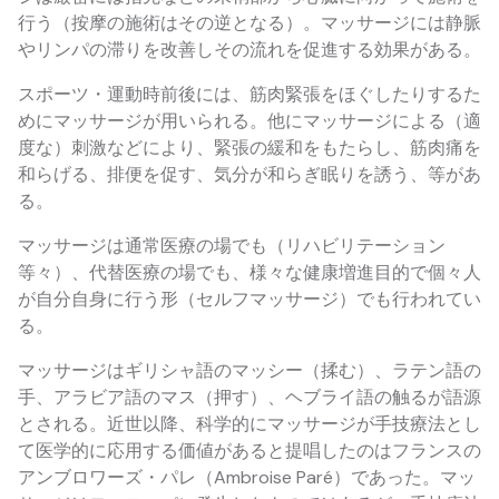
行う（按摩の施術はその逆となる）。マッサージには静脈
やリンパの滞りを改善しその流れを促進する効果がある。
スポーツ・運動時前後には、筋肉緊張をほぐしたりするた
めにマッサージが用いられる。他にマッサージによる（適
度な）刺激などにより、緊張の緩和をもたらし、筋肉痛を
和らげる、排便を促す、気分が和らぎ眠りを誘う、等があ
る。
マッサージは通常医療の場でも（リハビリテーション
等々）、代替医療の場でも、様々な健康増進目的で個々人
が自分自身に行う形（セルフマッサージ）でも行われてい
る。
マッサージはギリシャ語のマッシー（揉む）、ラテン語の
手、アラビア語のマス（押す）、ヘブライ語の触るが語源
とされる。近世以降、科学的にマッサージが手技療法とし
て医学的に応用する価値があると提唱したのはフランスの
アンブロワーズ・パレ（Ambroise Paré）であった。マッ