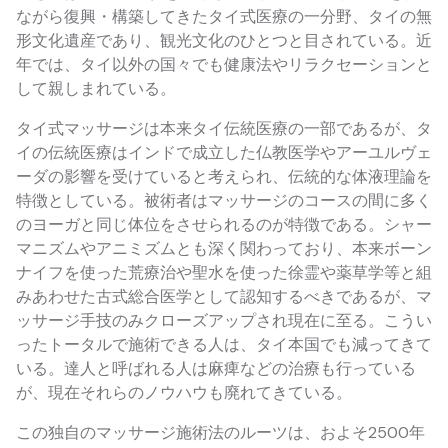
ながら復興・構築してきたタイ式医療の一分野、タイの無
形文化遺産であり、観光文化のひとつと目されている。近
年では、タイ以外の国々でも健康法やリラクセーションと
して親しまれている。
タイ式マッサージは本来タイ伝統医療の一部であるが、タ
イの伝統医療はインドで成立した仏教医学やアーユルヴェ
ーダの影響を受けていると考えられ、伝統的な体液理論を
特徴としている。被術者はマッサージのコースの間に多く
のヨーガと同じ体位をさせられるのが特徴である。シャー
マニズムやアニミズムとも深く関わっており、本来ボーン
ナイフを使った荒療治や聖水を使った徐霊や薬草学等と組
みあわせた古式総合医学として認知するべきであるが、マ
ッサージ手技のみクローズアップされ現在に至る。こうい
ったトータルで施術できる人は、タイ本国でも減ってきて
いる。達人と呼ばれる人は麻痺などの治療も行っている
が、現在それらのノウハウも廃れてきている。
この独自のマッサージ施術法のルーツは、およそ2500年