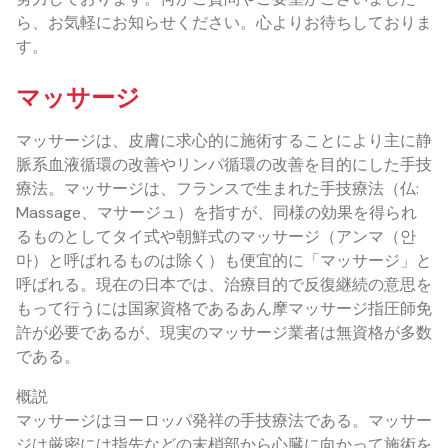
ら、お気軽にお知らせください。心よりお待ちしておりま
す。
マッサージ
マッサージは、皮膚に求心的に施術することにより主に静
脈系血液循環の改善やリンパ循環の改善を目的にした手技
療法。マッサージは、フランスで生まれた手技療法（仏:
Massage、マサージュ）を指すが、同様の効果を得られ
るものとしてタイ式や朝鮮式のマッサージ（アンマ（안
마）と呼ばれるものは除く）も便宜的に「マッサージ」と
呼ばれる。現在の日本では、治療目的で反復継続の意思を
もって行うには国家資格であるあん摩マッサージ指圧師免
許が必要であるが、現実のマッサージ業者は無資格が多数
である。
概説
マッサージはヨーロッパ発祥の手技療法である。マッサー
ジは厳密には指先などの末梢部から心臓に向かって施術を