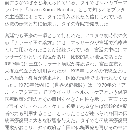
前にさかのぼると考えられている。タイではシバカゴーマ
ラバット「Javika Kumar Baccha」として知られるブッダ
の主治医によって、タイに導入されたと信じられている。
仏教の伝来と共に伝来し、タイの寺院で発展した。
宮廷でも医療の一環として行われた。アユタヤ朝時代の文
献「ナラーイ王の薬方」には、マッサージが宮廷で治療法
として用いられたことが記録されている。宮廷の中にはマ
ッサージ師という職位があり、比較的高い地位であった。
1887年には王立シリラート病院が開設され、宮廷医療と
栄養近代医療が併用されたが、1915年にタイの伝統医療に
よる治療・教育が禁止され、医療の現場では行われなくな
った。1970年代WHO（世界保健機関）は、1978年の「ア
ルマ・アタ宣言」でプライマリ・ヘルス・ケアという保健
医療政策の理念とその目指すべき方向性を示し、宣言では
プライマリ・ヘルス・ケアに必要であるならば伝統的治療
者の力も利用すること、といったことが述べられ各国の伝
統医療復興に大きな影響を与えた。タイでも伝統医療復興
運動がおこり、タイ政府は自国の伝統医療を再びその中に