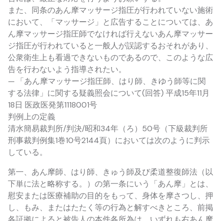
また、同条のあん摩マッサージ指圧が行われていない施術
において、「マッサージ」と広告することについては、あ
ん摩マッサージ指圧師でなければ行えないあん摩マッサー
ジ指圧が行われていると一般人が誤認するおそれがあり、
公衆衛生上も看過できないものであるので、このような広
告を行わないよう指導されたい。
— 「あん摩マッサージ指圧師、はり師、きゆう師等に関
する法律」に関する疑義照会について(回答) 平成15年11月
18日 医政医発第1118001号
判例上の定義
清水簡易裁判所/判決/昭和34年（ろ）50号（下級裁判所
刑事裁判例集1巻10号2144頁）においては次のように判示
している。
第一、あん摩師、はり師、きゅう師及び柔道整復師法（以
下単に法と略称する。）の第一条にいう「あん摩」とは、
慰安または医療補助の目的をもって、身体を摩さつし、押
し、もみ、またはたたく等の行為と解すべきところ、前掲
各証拠によると被告人の本件各所為は、いずれも右あん摩