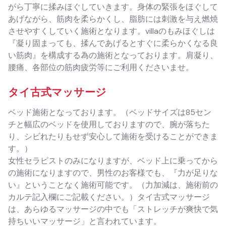
がら丁寧に揉みほぐしていきます。身体の緊張をほぐして
あげながら、筋肉を柔らかくし、脂肪には刺激を与え燃焼
させやすくしていく施術となります。villaのもみほぐしは
『凝り固まっても、揉んであげるとすぐに柔らかくなる良
い筋肉』を構成する為の施術となっております。肩凝り、
腰痛、各部位の筋肉疲労等にご利用くださいませ。
タイ古式マッサージ
ベッド施術となっております。（ベッドサイズは85セン
チと幅広のベッドを使用しておりますので、腕が落ちた
り、シビれたりもせず安心して施術を受けることができま
す。）
女性セラピストのみになりますが、ベッド上に乗ってから
の施術になりますので、男性のお客様でも、『力が足りな
い』ということなく施術可能です。（力加減は、施術前の
カルテ記入欄にご記載ください。）タイ古式マッサージ
は、あらゆるマッサージの中でも「ストレッチが爽快で気
持ちいいマッサージ」と言われています。