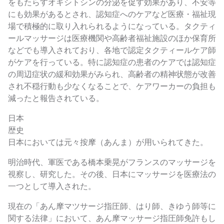
をもたらすオキシトシンの分泌を促す効果があり、不安等
にも効果があるとされ、認知症へのケアなど医療・福祉現
場で積極的に取り入れられるようになっている。タクティ
ールマッサージは医療機関や高齢者福祉施設のほか保育所
などでも導入されており、各地で認定タクティールケア師
がケアを行っている。特に認知症の患者のケアでは認知症
の周辺症状の緩和効果がみられ、高齢者の精神状態が改善
され不穏行動も少なくなることで、ケアワーカーの負担も
減ったと報告されている。
日本
歴史
日本においては元々按摩（あんま）が用いられてきた。
明治時代、軍医である橋本乗晃がフランスのマッサージを
視察し、研究した。その後、日本にマッサージを医療法の
一つとして導入された。
現在の「あん摩マツサージ指圧師、はり師、きゆう師等に
関する法律」において、あん摩マッサージ指圧師免許もし