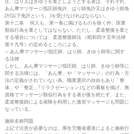
圧、はり又はきゆうを業としようとする者は、それぞれ、
あん摩マツサージ指圧師免許、はり師免許又はきゆう師免
許(以下免許という。)を受けなければならない。
第十二条 何人も、第一条に掲げるものを除く外、医業
類似行為を業としてはならない。ただし、柔道整復を業と
する場合については、柔道整復師法 （昭和四十五年法律
第十九号）の定めるところによる。
— あん摩マツサージ指圧師、はり師、きゆう師等に関す
る法律
しかし、あん摩マツサージ指圧師、はり師、きゆう師等に
関する法律には、「あん摩」や「マッサージ」の行為・方
法の定義がされていない為、職業選択の自由もあり「整
体」や「整足」｢リラクゼーション｣などの看板を掲げ、無
資格でマッサージ類似行為をする者が後を絶たず、また、
柔道整復師による保険を利用した激安マッサージも問題に
なっている。
施術名称問題
上記で注意が必要なのは、厚生労働省通達によると施術行