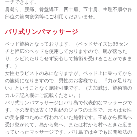
ーチできます。
肩凝り、腰痛、骨盤矯正、四十肩、五十肩、生理不順や各
部位の筋肉疲労等にご利用くださいませ。
バリ式リンパマッサージ
ベッド施術となっております。（ベッドサイズは85セン
チと幅広のベッドを使用しておりますので、腕が落ちた
り、シビれたりもせず安心して施術を受けることができま
す。）
女性セラピストのみになりますが、ベッド上に乗ってから
の施術になりますので、男性のお客様でも、『力が足りな
い』ということなく施術可能です。（力加減は、施術前の
カルテ記入欄にご記載ください。）
バリ式リンパマッサージはバリ島で代表的なマッサージで
す。その歴史は古く17世紀のジャワの王室で、元々は女性
の美を保つために行われていた施術です。王族から庶民へ
受け継がれて、島から島へ、または村から村へときた広ま
っていったマッサージです。バリ島では今でも民間療法の