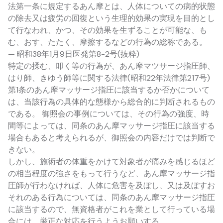
法第一条に規定するあん摩とは、人体についての病的状態
の除去又は疲労の回復という生理的効果の実現を目的とし
て行なわれ、かつ、その効果を生ずることが可能な、も
む、おす、たたく、摩擦するなどの行為の総称である。
— 昭和38年1月9日医発第8-2号(抜粋)
特定の揉む、叩く等の行為が、あん摩マツサージ指圧師、
はり師、きゆう師等に関する法律(昭和22年法律第217号)
第1条のあん摩マッサージ指圧に該当するか否かについて
は、当該行為の具体的な態様から総合的に判断されるもの
である。 御照会の事例については、その行為の強度、時
間等によっては、同条のあん摩マッサージ指圧に該当する
場合もあると考えられるが、御照会の内容だけでは判断で
きない。
しかし、施術者の体重をかけて対象者が痛みを感じるほど
の相当程度の強さをもって行うなど、あん摩マッサージ指
圧師が行わなければ、人体に危害を及ぼし、又は及ぼすお
それのある行為については、同条のあん摩マッサージ指圧
に該当するので、無資格者がこれを業として行っている場
合には、厳正な対応を行うようお願いする。