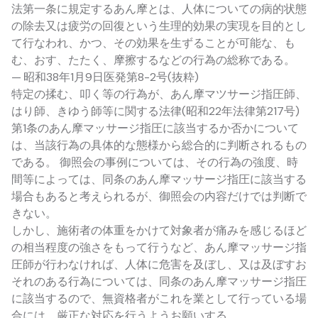
法第一条に規定するあん摩とは、人体についての病的状態
の除去又は疲労の回復という生理的効果の実現を目的とし
て行なわれ、かつ、その効果を生ずることが可能な、も
む、おす、たたく、摩擦するなどの行為の総称である。
— 昭和38年1月9日医発第8-2号(抜粋)
特定の揉む、叩く等の行為が、あん摩マツサージ指圧師、
はり師、きゆう師等に関する法律(昭和22年法律第217号)
第1条のあん摩マッサージ指圧に該当するか否かについて
は、当該行為の具体的な態様から総合的に判断されるもの
である。 御照会の事例については、その行為の強度、時
間等によっては、同条のあん摩マッサージ指圧に該当する
場合もあると考えられるが、御照会の内容だけでは判断で
きない。
しかし、施術者の体重をかけて対象者が痛みを感じるほど
の相当程度の強さをもって行うなど、あん摩マッサージ指
圧師が行わなければ、人体に危害を及ぼし、又は及ぼすお
それのある行為については、同条のあん摩マッサージ指圧
に該当するので、無資格者がこれを業として行っている場
合には、厳正な対応を行うようお願いする。