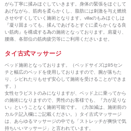
がら丁寧に揉みほぐしていきます。身体の緊張をほぐして
あげながら、筋肉を柔らかくし、脂肪には刺激を与え燃焼
させやすくしていく施術となります。villaのもみほぐしは
『凝り固まっても、揉んであげるとすぐに柔らかくなる良
い筋肉』を構成する為の施術となっております。肩凝り、
腰痛、各部位の筋肉疲労等にご利用くださいませ。
タイ古式マッサージ
ベッド施術となっております。（ベッドサイズは85セン
チと幅広のベッドを使用しておりますので、腕が落ちた
り、シビれたりもせず安心して施術を受けることができま
す。）
女性セラピストのみになりますが、ベッド上に乗ってから
の施術になりますので、男性のお客様でも、『力が足りな
い』ということなく施術可能です。（力加減は、施術前の
カルテ記入欄にご記載ください。）タイ古式マッサージ
は、あらゆるマッサージの中でも「ストレッチが爽快で気
持ちいいマッサージ」と言われています。