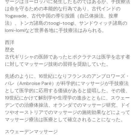
サージはヨーロッパに発生したものではあるが、手技療法
は命を守るための本能的な行為であり、古代インドの
Yogavade、古代中国の導引按蹻（自己体操法、按摩
法）、トンガ諸島のtoogi-toogi、サンドウィッチ諸島の
lomi-lomiなど世界各地に手技療法はみられる。
西洋
歴史
古代ギリシャの医師であったヒポクラテスは医学を志す者
に対してマッサージ技術の習得を奨励していた。
先述のように、16世紀になりフランスのアンブロワーズ・
パレ（Ambroise Paré）が科学的にマッサージが手技療法
として医学的に応用する価値があると提唱した。その後、
19世紀にかけて解剖学や生理学の進歩とともに、スウェー
デンでの治療体操法、オランダでのマッサージ研究、ドイ
ツやオーストリアでのマッサージの施術効果などによって
マッサージ療法は医療として確立されることになった。
スウェーデンマッサージ