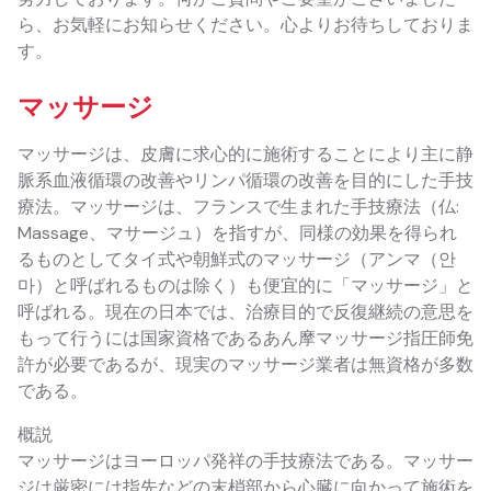
ら、お気軽にお知らせください。心よりお待ちしておりま
す。
マッサージ
マッサージは、皮膚に求心的に施術することにより主に静
脈系血液循環の改善やリンパ循環の改善を目的にした手技
療法。マッサージは、フランスで生まれた手技療法（仏:
Massage、マサージュ）を指すが、同様の効果を得られ
るものとしてタイ式や朝鮮式のマッサージ（アンマ（안
마）と呼ばれるものは除く）も便宜的に「マッサージ」と
呼ばれる。現在の日本では、治療目的で反復継続の意思を
もって行うには国家資格であるあん摩マッサージ指圧師免
許が必要であるが、現実のマッサージ業者は無資格が多数
である。
概説
マッサージはヨーロッパ発祥の手技療法である。マッサー
ジは厳密には指先などの末梢部から心臓に向かって施術を