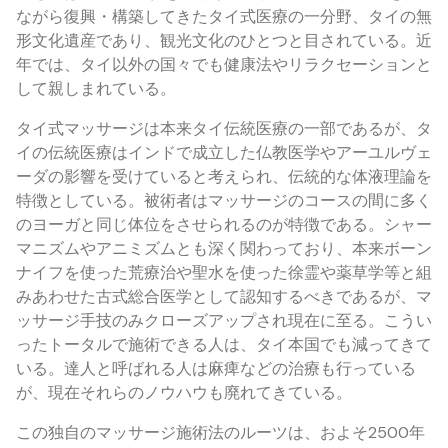
ながら復興・構築してきたタイ式医療の一分野、タイの無
形文化遺産であり、観光文化のひとつと目されている。近
年では、タイ以外の国々でも健康法やリラクセーションと
して親しまれている。
タイ式マッサージは本来タイ伝統医療の一部であるが、タ
イの伝統医療はインドで成立した仏教医学やアーユルヴェ
ーダの影響を受けていると考えられ、伝統的な体液理論を
特徴としている。被術者はマッサージのコースの間に多く
のヨーガと同じ体位をさせられるのが特徴である。シャー
マニズムやアニミズムとも深く関わっており、本来ボーン
ナイフを使った荒療治や聖水を使った徐霊や薬草学等と組
みあわせた古式総合医学として認知するべきであるが、マ
ッサージ手技のみクローズアップされ現在に至る。こうい
ったトータルで施術できる人は、タイ本国でも減ってきて
いる。達人と呼ばれる人は麻痺などの治療も行っている
が、現在それらのノウハウも廃れてきている。
この独自のマッサージ施術法のルーツは、およそ2500年