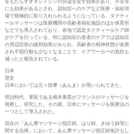
をもたらすオキシトシンの分泌を促す効果があり、不安等
にも効果があるとされ、認知症へのケアなど医療・福祉現
場で積極的に取り入れられるようになっている。タクティ
ールマッサージは医療機関や高齢者福祉施設のほか保育所
などでも導入されており、各地で認定タクティールケア師
がケアを行っている。特に認知症の患者のケアでは認知症
の周辺症状の緩和効果がみられ、高齢者の精神状態が改善
され不穏行動も少なくなることで、ケアワーカーの負担も
減ったと報告されている。
日本
歴史
日本においては元々按摩（あんま）が用いられてきた。
明治時代、軍医である橋本乗晃がフランスのマッサージを
視察し、研究した。その後、日本にマッサージを医療法の
一つとして導入された。
現在の「あん摩マツサージ指圧師、はり師、きゆう師等に
関する法律」において、あん摩マッサージ指圧師免許もし