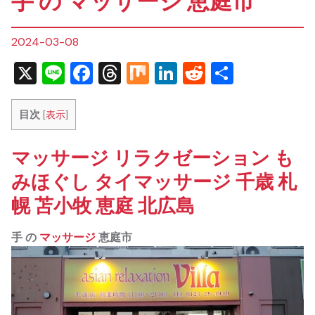
手 の マッサージ 恵庭市
2024-03-08
X
Line
Facebook
Threads
Mix
LinkedIn
Reddit
共
有
目次
[
表示
]
マッサージ リラクゼーション も
みほぐし タイマッサージ 千歳 札
幌 苫小牧 恵庭 北広島
手 の
マッサージ
恵庭市