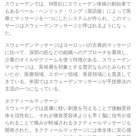
スウェーデンでは、19世紀にスウェーデン体操の創始者で
もあるペール・ヘンリック・リング（英語版）によって医
療とマッサージを一つにしたシステムが作られ、このマッ
サージはスウェーデンマッサージと呼ばれるようになっ
た。
スウェーデンマッサージはヨーロッパの古典的マッサージ
に比べて、深部の筋などの組織へのアプローチを重視し、
少量のオイルやクリームを使う特徴がある。スウェーデン
マッサージは、富裕層を対象とする贅沢なものとみられて
いたが、医療領域、スポーツ領域、美容領域にも普及して
きている。米国ではスウェーデンマッサージが手技療法の
主流の一つになっている。
タクティールマッサージ
スウェーデンでは皮膚に軽い刺激を与えることで接触受容
体を活性化し、それが痛覚受容体よりも早く脳に信号が送
られることで痛みが軽減されるタクティールマッサージも
開発された。タクティールマッサージには体全体に安心感