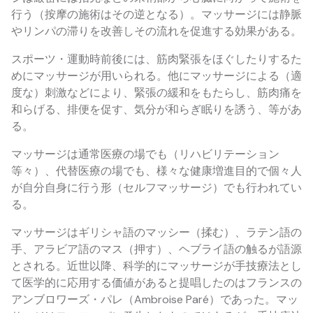
行う（按摩の施術はその逆となる）。マッサージには静脈
やリンパの滞りを改善しその流れを促進する効果がある。
スポーツ・運動時前後には、筋肉緊張をほぐしたりするた
めにマッサージが用いられる。他にマッサージによる（適
度な）刺激などにより、緊張の緩和をもたらし、筋肉痛を
和らげる、排便を促す、気分が和らぎ眠りを誘う、等があ
る。
マッサージは通常医療の場でも（リハビリテーション
等々）、代替医療の場でも、様々な健康増進目的で個々人
が自分自身に行う形（セルフマッサージ）でも行われてい
る。
マッサージはギリシャ語のマッシー（揉む）、ラテン語の
手、アラビア語のマス（押す）、ヘブライ語の触るが語源
とされる。近世以降、科学的にマッサージが手技療法とし
て医学的に応用する価値があると提唱したのはフランスの
アンブロワーズ・パレ（Ambroise Paré）であった。マッ