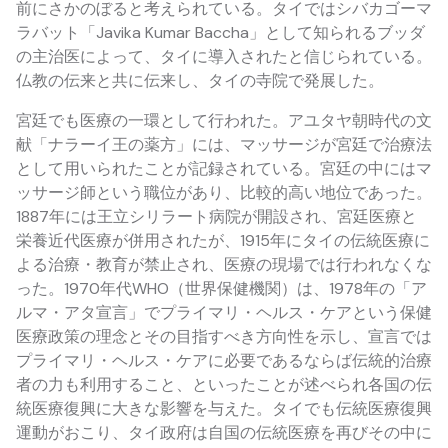
前にさかのぼると考えられている。タイではシバカゴーマ
ラバット「Javika Kumar Baccha」として知られるブッダ
の主治医によって、タイに導入されたと信じられている。
仏教の伝来と共に伝来し、タイの寺院で発展した。
宮廷でも医療の一環として行われた。アユタヤ朝時代の文
献「ナラーイ王の薬方」には、マッサージが宮廷で治療法
として用いられたことが記録されている。宮廷の中にはマ
ッサージ師という職位があり、比較的高い地位であった。
1887年には王立シリラート病院が開設され、宮廷医療と
栄養近代医療が併用されたが、1915年にタイの伝統医療に
よる治療・教育が禁止され、医療の現場では行われなくな
った。1970年代WHO（世界保健機関）は、1978年の「ア
ルマ・アタ宣言」でプライマリ・ヘルス・ケアという保健
医療政策の理念とその目指すべき方向性を示し、宣言では
プライマリ・ヘルス・ケアに必要であるならば伝統的治療
者の力も利用すること、といったことが述べられ各国の伝
統医療復興に大きな影響を与えた。タイでも伝統医療復興
運動がおこり、タイ政府は自国の伝統医療を再びその中に