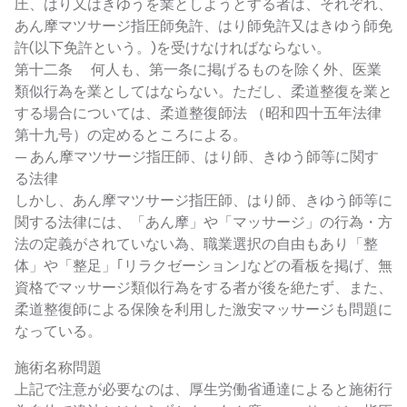
圧、はり又はきゆうを業としようとする者は、それぞれ、
あん摩マツサージ指圧師免許、はり師免許又はきゆう師免
許(以下免許という。)を受けなければならない。
第十二条 何人も、第一条に掲げるものを除く外、医業
類似行為を業としてはならない。ただし、柔道整復を業と
する場合については、柔道整復師法 （昭和四十五年法律
第十九号）の定めるところによる。
— あん摩マツサージ指圧師、はり師、きゆう師等に関す
る法律
しかし、あん摩マツサージ指圧師、はり師、きゆう師等に
関する法律には、「あん摩」や「マッサージ」の行為・方
法の定義がされていない為、職業選択の自由もあり「整
体」や「整足」｢リラクゼーション｣などの看板を掲げ、無
資格でマッサージ類似行為をする者が後を絶たず、また、
柔道整復師による保険を利用した激安マッサージも問題に
なっている。
施術名称問題
上記で注意が必要なのは、厚生労働省通達によると施術行