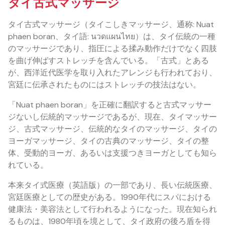
タイ古式マッサージ
タイ古式マッサージ（タイこしきマッサージ、通称: Nuat
phaen boran、タイ語: นวดแผนไทย）は、タイ伝統の一種
のマッサージであり、指圧による揉み動作だけでなく四肢
を曲げ伸ばすストレッチを含んでいる。「古式」とある
が、西洋近代医学を取り入れたアレンジも行われており、
宮廷に伝承されたものにはストレッチの技法はない。
「Nuat phaen boran」を正確に翻訳すると古式マッサー
ジないし伝統的マッサージであるが、現在、タイマッサー
ジ、古式マッサージ、伝統的なタイのマッサージ、タイの
ヨーガマッサージ、タイの古典のマッサージ、タイの整
体、受動的ヨーガ、あるいは支援つきヨーガとしても知ら
れている。
本来タイ式医療（英語版）の一部であり、長い伝統医療、
宮廷医療としての歴史がある。1990年代にスパにおける
健康法・美容法として行われるようになった。現在知られ
るものは、1980年頃を境として、タイ政府の後ろ盾を得