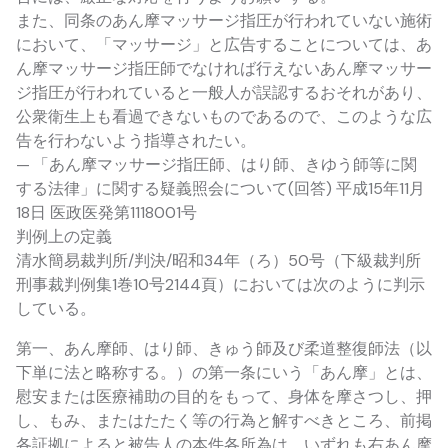
また、同条のあん摩マッサージ指圧が行われていない施術
において、「マッサージ」と広告することについては、あ
ん摩マッサージ指圧師でなければ行えないあん摩マッサー
ジ指圧が行われていると一般人が誤認するおそれがあり、
公衆衛生上も看過できないものであるので、このような広
告を行わないよう指導されたい。
— 「あん摩マッサージ指圧師、はり師、きゆう師等に関
する法律」に関する疑義照会について(回答) 平成15年11月
18日 医政医発第1118001号
判例上の定義
清水簡易裁判所/判決/昭和34年（ろ）50号（下級裁判所
刑事裁判例集1巻10号2144頁）においては次のように判示
している。
第一、あん摩師、はり師、きゅう師及び柔道整復師法（以
下単に法と略称する。）の第一条にいう「あん摩」とは、
慰安または医療補助の目的をもって、身体を摩さつし、押
し、もみ、またはたたく等の行為と解すべきところ、前掲
各証拠によると被告人の本件各所為は、いずれも右あん摩