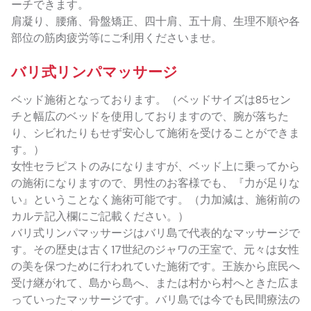
ーチできます。
肩凝り、腰痛、骨盤矯正、四十肩、五十肩、生理不順や各
部位の筋肉疲労等にご利用くださいませ。
バリ式リンパマッサージ
ベッド施術となっております。（ベッドサイズは85セン
チと幅広のベッドを使用しておりますので、腕が落ちた
り、シビれたりもせず安心して施術を受けることができま
す。）
女性セラピストのみになりますが、ベッド上に乗ってから
の施術になりますので、男性のお客様でも、『力が足りな
い』ということなく施術可能です。（力加減は、施術前の
カルテ記入欄にご記載ください。）
バリ式リンパマッサージはバリ島で代表的なマッサージで
す。その歴史は古く17世紀のジャワの王室で、元々は女性
の美を保つために行われていた施術です。王族から庶民へ
受け継がれて、島から島へ、または村から村へときた広ま
っていったマッサージです。バリ島では今でも民間療法の