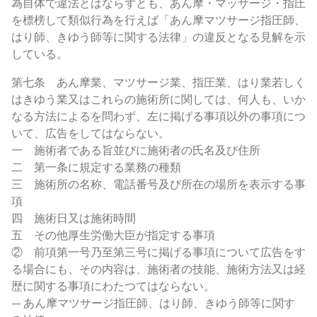
為自体で違法とはならずとも、あん摩・マッサージ・指圧
を標榜して類似行為を行えば「あん摩マツサージ指圧師、
はり師、きゆう師等に関する法律」の違反となる見解を示
している。
第七条 あん摩業、マツサージ業、指圧業、はり業若しく
はきゆう業又はこれらの施術所に関しては、何人も、いか
なる方法によるを問わず、左に掲げる事項以外の事項につ
いて、広告をしてはならない。
一 施術者である旨並びに施術者の氏名及び住所
二 第一条に規定する業務の種類
三 施術所の名称、電話番号及び所在の場所を表示する事
項
四 施術日又は施術時間
五 その他厚生労働大臣が指定する事項
② 前項第一号乃至第三号に掲げる事項について広告をす
る場合にも、その内容は、施術者の技能、施術方法又は経
歴に関する事項にわたつてはならない。
— あん摩マツサージ指圧師、はり師、きゆう師等に関す