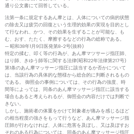
通り公文書にて回答している。
法第一条に規定するあん摩とは、人体についての病的状態
の除去又は疲労の回復という生理的効果の実現を目的とし
て行なわれ、かつ、その効果を生ずることが可能な、も
む、おす、たたく、摩擦するなどの行為の総称である。
— 昭和38年1月9日医発第8-2号(抜粋)
特定の揉む、叩く等の行為が、あん摩マツサージ指圧師、
はり師、きゆう師等に関する法律(昭和22年法律第217号)
第1条のあん摩マッサージ指圧に該当するか否かについて
は、当該行為の具体的な態様から総合的に判断されるもの
である。 御照会の事例については、その行為の強度、時
間等によっては、同条のあん摩マッサージ指圧に該当する
場合もあると考えられるが、御照会の内容だけでは判断で
きない。
しかし、施術者の体重をかけて対象者が痛みを感じるほど
の相当程度の強さをもって行うなど、あん摩マッサージ指
圧師が行わなければ、人体に危害を及ぼし、又は及ぼすお
それのある行為については、同条のあん摩マッサージ指圧