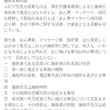
施術名称問題
上記で注意が必要なのは、厚生労働省通達によると施術行
為自体で違法とはならずとも、あん摩・マッサージ・指圧
を標榜して類似行為を行えば「あん摩マツサージ指圧師、
はり師、きゆう師等に関する法律」の違反となる見解を示
している。
第七条 あん摩業、マツサージ業、指圧業、はり業若しく
はきゆう業又はこれらの施術所に関しては、何人も、いか
なる方法によるを問わず、左に掲げる事項以外の事項につ
いて、広告をしてはならない。
一 施術者である旨並びに施術者の氏名及び住所
二 第一条に規定する業務の種類
三 施術所の名称、電話番号及び所在の場所を表示する事
項
四 施術日又は施術時間
五 その他厚生労働大臣が指定する事項
② 前項第一号乃至第三号に掲げる事項について広告をす
る場合にも、その内容は、施術者の技能、施術方法又は経