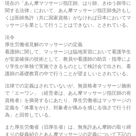
現在の「あん摩マツサージ指圧師、はり師、きゆう師等に
関する法律」において、あん摩マッサージ指圧師免許もし
くは医師免許（共に国家資格）がなければ日本においてマ
ッサージを業として行うことはできない、とされている。
法令
厚生労働省見解のマッサージの定義
看護師に関して、マッサージは臨地実習において看護学生
が安楽確保の技術として、教員や看護師の助言・指導によ
り学生が単独で実施できるものとして検討会で出され、看
護師の基礎教育の中で行うことが望ましいとされている。
法律での定義はされていないが、無資格者マッサージ施術
で「エーワン」（経営者は、あん摩マッサージ指圧師の有
資格者）を摘発するにあたり、厚生労働省はマッサージの
定義を「体重をかけ、対象者が痛みを感じる強さで行う行
為」と回答している。
また厚生労働省（旧厚生省）は、無免許あん摩師の取り締
まりの疑義紹介とあん摩マッサージの定義について下記の