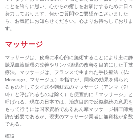
ことを誇りに思い、心からの癒しをお届けするために日々
努力しております。何かご質問やご要望がございました
ら、お気軽にお知らせください。心よりお待ちしておりま
す。
マッサージ
マッサージは、皮膚に求心的に施術することにより主に静
脈系血液循環の改善やリンパ循環の改善を目的にした手技
療法。マッサージは、フランスで生まれた手技療法（仏:
Massage、マサージュ）を指すが、同様の効果を得られ
るものとしてタイ式や朝鮮式のマッサージ（アンマ（안
마）と呼ばれるものは除く）も便宜的に「マッサージ」と
呼ばれる。現在の日本では、治療目的で反復継続の意思を
もって行うには国家資格であるあん摩マッサージ指圧師免
許が必要であるが、現実のマッサージ業者は無資格が多数
である。
概説