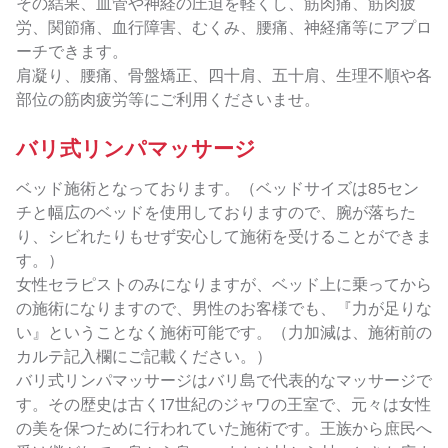
その結果、血管や神経の圧迫を軽くし、筋肉痛、筋肉疲
労、関節痛、血行障害、むくみ、腰痛、神経痛等にアプロ
ーチできます。
肩凝り、腰痛、骨盤矯正、四十肩、五十肩、生理不順や各
部位の筋肉疲労等にご利用くださいませ。
バリ式リンパマッサージ
ベッド施術となっております。（ベッドサイズは85セン
チと幅広のベッドを使用しておりますので、腕が落ちた
り、シビれたりもせず安心して施術を受けることができま
す。）
女性セラピストのみになりますが、ベッド上に乗ってから
の施術になりますので、男性のお客様でも、『力が足りな
い』ということなく施術可能です。（力加減は、施術前の
カルテ記入欄にご記載ください。）
バリ式リンパマッサージはバリ島で代表的なマッサージで
す。その歴史は古く17世紀のジャワの王室で、元々は女性
の美を保つために行われていた施術です。王族から庶民へ