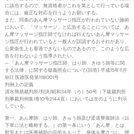
に該当するので、無資格者がこれを業として行っている場
合には、厳正な対応を行うようお願いする。
また、同条のあん摩マッサージ指圧が行われていない施術
において、「マッサージ」と広告することについては、あ
ん摩マッサージ指圧師でなければ行えないあん摩マッサー
ジ指圧が行われていると一般人が誤認するおそれがあり、
公衆衛生上も看過できないものであるので、このような広
告を行わないよう指導されたい。
— 「あん摩マッサージ指圧師、はり師、きゆう師等に関
する法律」に関する疑義照会について(回答) 平成15年11月
18日 医政医発第1118001号
判例上の定義
清水簡易裁判所/判決/昭和34年（ろ）50号（下級裁判所
刑事裁判例集1巻10号2144頁）においては次のように判示
している。
第一、あん摩師、はり師、きゅう師及び柔道整復師法（以
下単に法と略称する。）の第一条にいう「あん摩」とは、
慰安または医療補助の目的をもって、身体を摩さつし、押