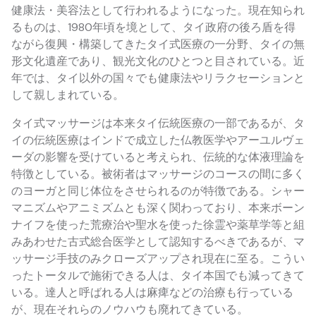
健康法・美容法として行われるようになった。現在知られ
るものは、1980年頃を境として、タイ政府の後ろ盾を得
ながら復興・構築してきたタイ式医療の一分野、タイの無
形文化遺産であり、観光文化のひとつと目されている。近
年では、タイ以外の国々でも健康法やリラクセーションと
して親しまれている。
タイ式マッサージは本来タイ伝統医療の一部であるが、タ
イの伝統医療はインドで成立した仏教医学やアーユルヴェ
ーダの影響を受けていると考えられ、伝統的な体液理論を
特徴としている。被術者はマッサージのコースの間に多く
のヨーガと同じ体位をさせられるのが特徴である。シャー
マニズムやアニミズムとも深く関わっており、本来ボーン
ナイフを使った荒療治や聖水を使った徐霊や薬草学等と組
みあわせた古式総合医学として認知するべきであるが、マ
ッサージ手技のみクローズアップされ現在に至る。こうい
ったトータルで施術できる人は、タイ本国でも減ってきて
いる。達人と呼ばれる人は麻痺などの治療も行っている
が、現在それらのノウハウも廃れてきている。