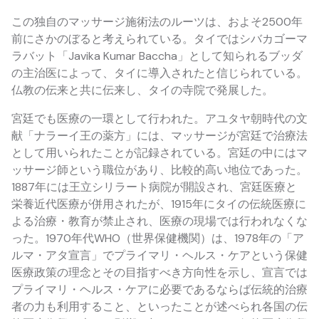
この独自のマッサージ施術法のルーツは、およそ2500年
前にさかのぼると考えられている。タイではシバカゴーマ
ラバット「Javika Kumar Baccha」として知られるブッダ
の主治医によって、タイに導入されたと信じられている。
仏教の伝来と共に伝来し、タイの寺院で発展した。
宮廷でも医療の一環として行われた。アユタヤ朝時代の文
献「ナラーイ王の薬方」には、マッサージが宮廷で治療法
として用いられたことが記録されている。宮廷の中にはマ
ッサージ師という職位があり、比較的高い地位であった。
1887年には王立シリラート病院が開設され、宮廷医療と
栄養近代医療が併用されたが、1915年にタイの伝統医療に
よる治療・教育が禁止され、医療の現場では行われなくな
った。1970年代WHO（世界保健機関）は、1978年の「ア
ルマ・アタ宣言」でプライマリ・ヘルス・ケアという保健
医療政策の理念とその目指すべき方向性を示し、宣言では
プライマリ・ヘルス・ケアに必要であるならば伝統的治療
者の力も利用すること、といったことが述べられ各国の伝