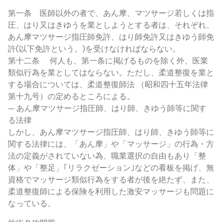
第一条 医師以外の者で、あん摩、マツサージ若しくは指
圧、はり又はきゆうを業としようとする者は、それぞれ、
あん摩マツサージ指圧師免許、はり師免許又はきゆう師免
許(以下免許という。)を受けなければならない。
第十二条 何人も、第一条に掲げるものを除く外、医業
類似行為を業としてはならない。ただし、柔道整復を業と
する場合については、柔道整復師法 （昭和四十五年法律
第十九号）の定めるところによる。
— あん摩マツサージ指圧師、はり師、きゆう師等に関す
る法律
しかし、あん摩マツサージ指圧師、はり師、きゆう師等に
関する法律には、「あん摩」や「マッサージ」の行為・方
法の定義がされていない為、職業選択の自由もあり「整
体」や「整足」｢リラクゼーション｣などの看板を掲げ、無
資格でマッサージ類似行為をする者が後を絶たず、また、
柔道整復師による保険を利用した激安マッサージも問題に
なっている。