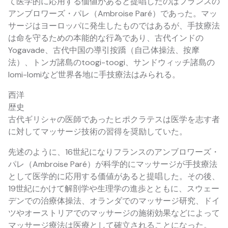
て医学的に応用する価値があると提唱したのはフランスの
アンブロワーズ・パレ（Ambroise Paré）であった。マッ
サージはヨーロッパに発生したものではあるが、手技療法
は命を守るための本能的な行為であり、古代インドの
Yogavade、古代中国の導引按蹻（自己体操法、按摩
法）、トンガ諸島のtoogi-toogi、サンドウィッチ諸島の
lomi-lomiなど世界各地に手技療法はみられる。
西洋
歴史
古代ギリシャの医師であったヒポクラテスは医学を志す者
に対してマッサージ技術の習得を奨励していた。
先述のように、16世紀になりフランスのアンブロワーズ・
パレ（Ambroise Paré）が科学的にマッサージが手技療法
として医学的に応用する価値があると提唱した。その後、
19世紀にかけて解剖学や生理学の進歩とともに、スウェー
デンでの治療体操法、オランダでのマッサージ研究、ドイ
ツやオーストリアでのマッサージの施術効果などによって
マッサージ療法は医療として確立されることになった。