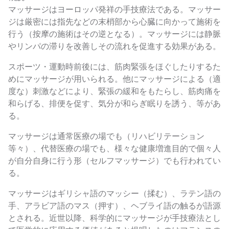
マッサージはヨーロッパ発祥の手技療法である。マッサー
ジは厳密には指先などの末梢部から心臓に向かって施術を
行う（按摩の施術はその逆となる）。マッサージには静脈
やリンパの滞りを改善しその流れを促進する効果がある。
スポーツ・運動時前後には、筋肉緊張をほぐしたりするた
めにマッサージが用いられる。他にマッサージによる（適
度な）刺激などにより、緊張の緩和をもたらし、筋肉痛を
和らげる、排便を促す、気分が和らぎ眠りを誘う、等があ
る。
マッサージは通常医療の場でも（リハビリテーション
等々）、代替医療の場でも、様々な健康増進目的で個々人
が自分自身に行う形（セルフマッサージ）でも行われてい
る。
マッサージはギリシャ語のマッシー（揉む）、ラテン語の
手、アラビア語のマス（押す）、ヘブライ語の触るが語源
とされる。近世以降、科学的にマッサージが手技療法とし