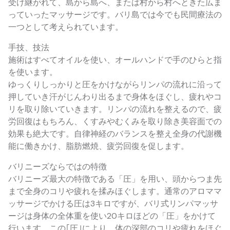
受け継がれて、島から島へ、または村から村へときた広ま
っていったマッサージです。バリ島では今でも民間療法の
一つとして考えられています。
手技、技法
施術はすべてオイルを使い、オールハンドで手のひらと指
を使います。
ゆっくりしっかりと圧をかけながらリンパの流れに沿って
押していき汗がじんわり出るまで身体をほぐし、疲れやコ
リを取り除いていきます。リンパの流れを整えるので、疲
労回復はもちろん、くすみやむくみを取り除き美容面での
効果も絶大です。自律神経のバランスを整え全身の代謝機
能に働きかけ、脂肪燃焼、疲労回復を促します。
バリニーズならではの特徴
バリニーズ最大の特徴である「圧」を用い、頭からつま先
まで全身のコリや疲れを揉みほぐします。通常のアロママ
ッサージでかける圧は3キロですが、バリ式リンパマッサ
ージは身体の全体重を使い20キロほどの「圧」をかけて
行います。この｢圧｣により、体の深部のコリや疲れをほぐ