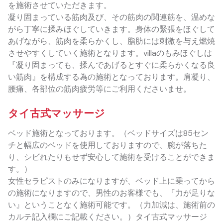
を施術させていただきます。
凝り固まっている筋肉及び、その筋肉の関連筋を、温めな
がら丁寧に揉みほぐしていきます。身体の緊張をほぐして
あげながら、筋肉を柔らかくし、脂肪には刺激を与え燃焼
させやすくしていく施術となります。villaのもみほぐしは
『凝り固まっても、揉んであげるとすぐに柔らかくなる良
い筋肉』を構成する為の施術となっております。肩凝り、
腰痛、各部位の筋肉疲労等にご利用くださいませ。
タイ古式マッサージ
ベッド施術となっております。（ベッドサイズは85セン
チと幅広のベッドを使用しておりますので、腕が落ちた
り、シビれたりもせず安心して施術を受けることができま
す。）
女性セラピストのみになりますが、ベッド上に乗ってから
の施術になりますので、男性のお客様でも、『力が足りな
い』ということなく施術可能です。（力加減は、施術前の
カルテ記入欄にご記載ください。）タイ古式マッサージ