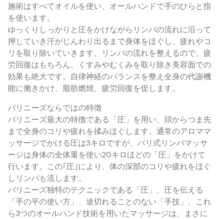
施術はすべてオイルを使い、オールハンドで手のひらと指
を使います。
ゆっくりしっかりと圧をかけながらリンパの流れに沿って
押していき汗がじんわり出るまで身体をほぐし、疲れやコ
リを取り除いていきます。リンパの流れを整えるので、疲
労回復はもちろん、くすみやむくみを取り除き美容面での
効果も絶大です。自律神経のバランスを整え全身の代謝機
能に働きかけ、脂肪燃焼、疲労回復を促します。
バリニーズならではの特徴
バリニーズ最大の特徴である「圧」を用い、頭からつま先
まで全身のコリや疲れを揉みほぐします。通常のアロママ
ッサージでかける圧は3キロですが、バリ式リンパマッサ
ージは身体の全体重を使い20キロほどの「圧」をかけて
行います。この｢圧｣により、体の深部のコリや疲れをほぐ
しリンパも流します。
バリニーズ独特のテクニックである「圧」、圧を伝える
「手の平の使い方」、途切れることのない「手技」、これ
ら3つのオールハンド技術を用いたマッサージは、まさに