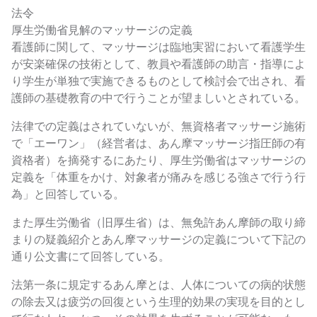
法令
厚生労働省見解のマッサージの定義
看護師に関して、マッサージは臨地実習において看護学生
が安楽確保の技術として、教員や看護師の助言・指導によ
り学生が単独で実施できるものとして検討会で出され、看
護師の基礎教育の中で行うことが望ましいとされている。
法律での定義はされていないが、無資格者マッサージ施術
で「エーワン」（経営者は、あん摩マッサージ指圧師の有
資格者）を摘発するにあたり、厚生労働省はマッサージの
定義を「体重をかけ、対象者が痛みを感じる強さで行う行
為」と回答している。
また厚生労働省（旧厚生省）は、無免許あん摩師の取り締
まりの疑義紹介とあん摩マッサージの定義について下記の
通り公文書にて回答している。
法第一条に規定するあん摩とは、人体についての病的状態
の除去又は疲労の回復という生理的効果の実現を目的とし