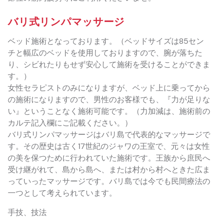
バリ式リンパマッサージ
ベッド施術となっております。（ベッドサイズは85セン
チと幅広のベッドを使用しておりますので、腕が落ちた
り、シビれたりもせず安心して施術を受けることができま
す。）
女性セラピストのみになりますが、ベッド上に乗ってから
の施術になりますので、男性のお客様でも、『力が足りな
い』ということなく施術可能です。（力加減は、施術前の
カルテ記入欄にご記載ください。）
バリ式リンパマッサージはバリ島で代表的なマッサージで
す。その歴史は古く17世紀のジャワの王室で、元々は女性
の美を保つために行われていた施術です。王族から庶民へ
受け継がれて、島から島へ、または村から村へときた広ま
っていったマッサージです。バリ島では今でも民間療法の
一つとして考えられています。
手技、技法