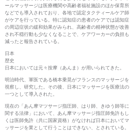
ールマッサージは医療機関や高齢者福祉施設のほか保育所
などでも導入されており、各地で認定タクティールケア師
がケアを行っている。特に認知症の患者のケアでは認知症
の周辺症状の緩和効果がみられ、高齢者の精神状態が改善
され不穏行動も少なくなることで、ケアワーカーの負担も
減ったと報告されている。
日本
歴史
日本においては元々按摩（あんま）が用いられてきた。
明治時代、軍医である橋本乗晃がフランスのマッサージを
視察し、研究した。その後、日本にマッサージを医療法の
一つとして導入された。
現在の「あん摩マツサージ指圧師、はり師、きゆう師等に
関する法律」において、あん摩マッサージ指圧師免許もし
くは医師免許（共に国家資格）がなければ日本においてマ
ッサージを業として行うことはできない、とされている。