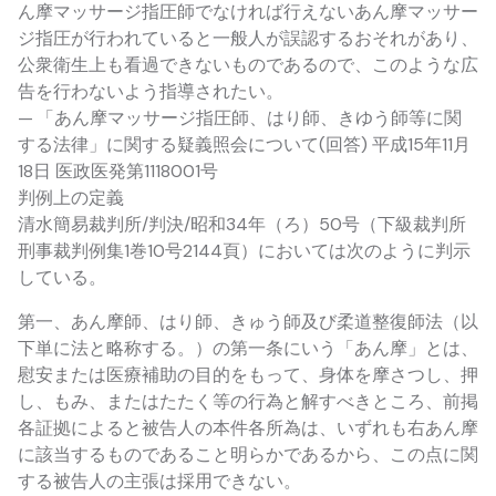
ん摩マッサージ指圧師でなければ行えないあん摩マッサー
ジ指圧が行われていると一般人が誤認するおそれがあり、
公衆衛生上も看過できないものであるので、このような広
告を行わないよう指導されたい。
— 「あん摩マッサージ指圧師、はり師、きゆう師等に関
する法律」に関する疑義照会について(回答) 平成15年11月
18日 医政医発第1118001号
判例上の定義
清水簡易裁判所/判決/昭和34年（ろ）50号（下級裁判所
刑事裁判例集1巻10号2144頁）においては次のように判示
している。
第一、あん摩師、はり師、きゅう師及び柔道整復師法（以
下単に法と略称する。）の第一条にいう「あん摩」とは、
慰安または医療補助の目的をもって、身体を摩さつし、押
し、もみ、またはたたく等の行為と解すべきところ、前掲
各証拠によると被告人の本件各所為は、いずれも右あん摩
に該当するものであること明らかであるから、この点に関
する被告人の主張は採用できない。