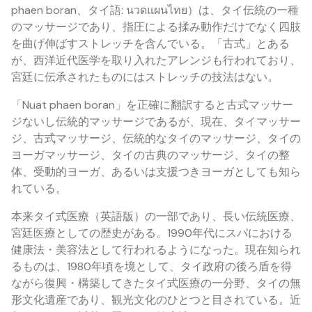
phaen boran、タイ語: นวดแผนไทย）は、タイ伝統の一種
のマッサージであり、指圧による揉み動作だけでなく四肢
を曲げ伸ばすストレッチを含んでいる。「古式」とある
が、西洋近代医学を取り入れたアレンジも行われており、
宮廷に伝承されたものにはストレッチの技法はない。
「Nuat phaen boran」を正確に翻訳すると古式マッサー
ジないし伝統的マッサージであるが、現在、タイマッサー
ジ、古式マッサージ、伝統的なタイのマッサージ、タイの
ヨーガマッサージ、タイの古典のマッサージ、タイの整
体、受動的ヨーガ、あるいは支援つきヨーガとしても知ら
れている。
本来タイ式医療（英語版）の一部であり、長い伝統医療、
宮廷医療としての歴史がある。1990年代にスパにおける
健康法・美容法として行われるようになった。現在知られ
るものは、1980年頃を境として、タイ政府の後ろ盾を得
ながら復興・構築してきたタイ式医療の一分野、タイの無
形文化遺産であり、観光文化のひとつと目されている。近