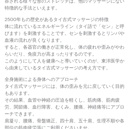
容される様々な形のストレッチは、他のマッサージにない
特徴的な手法といえます。
2500年もの歴史があるタイ古式マッサージの特徴
体に流れているエネルギーライン（タイ語で「セン」と呼
びます）を刺激することです。センを刺激するとリンパや
血液の流れが良くなります。
すると、各器官の働きが正常化し、体の疲れや歪みがやわ
らいだり、免疫力が高まったりするのです。
このようにして人を健康へと導いていくのが、東洋医学か
ら由来しているタイ古式マッサージの考え方です。
全身施術による身体へのアプローチ
タイ古式マッサージには、体の歪みを元に戻していく目的
もあります。
その結果、血管や神経の圧迫を軽くし、筋肉痛、筋肉疲
労、関節痛、血行障害、むくみ、腰痛、神経痛等にアプロ
ーチできます。
肩凝り、腰痛、骨盤矯正、四十肩、五十肩、生理不順や各
部位の筋肉疲労等にご利用くださいませ。