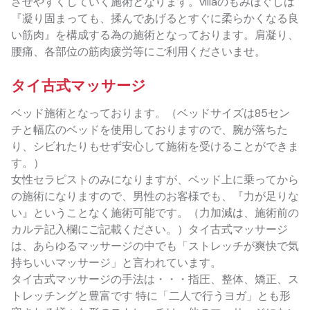
させやすくしていく施術となります。villaのもみほぐしは
『凝り固まっても、揉んであげるとすぐに柔らかくなる良
い筋肉』を構成する為の施術となっております。肩凝り、
腰痛、各部位の筋肉疲労等にご利用くださいませ。
タイ古式マッサージ
ベッド施術となっております。（ベッドサイズは85セン
チと幅広のベッドを使用しておりますので、腕が落ちた
り、シビれたりもせず安心して施術を受けることができま
す。）
女性セラピストのみになりますが、ベッド上に乗ってから
の施術になりますので、男性のお客様でも、『力が足りな
い』ということなく施術可能です。（力加減は、施術前の
カルテ記入欄にご記載ください。）タイ古式マッサージ
は、あらゆるマッサージの中でも「ストレッチが爽快で気
持ちいいマッサージ」と言われています。
タイ古式マッサージの手法は・・・指圧、整体、矯正、ス
トレッチングと豊富です 特に「二人で行うヨガ」とも形