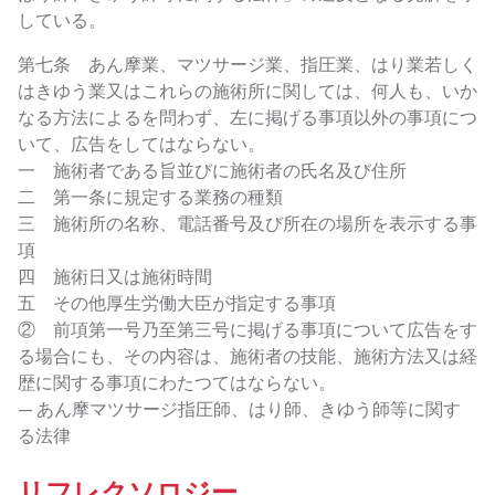
している。
第七条 あん摩業、マツサージ業、指圧業、はり業若しく
はきゆう業又はこれらの施術所に関しては、何人も、いか
なる方法によるを問わず、左に掲げる事項以外の事項につ
いて、広告をしてはならない。
一 施術者である旨並びに施術者の氏名及び住所
二 第一条に規定する業務の種類
三 施術所の名称、電話番号及び所在の場所を表示する事
項
四 施術日又は施術時間
五 その他厚生労働大臣が指定する事項
② 前項第一号乃至第三号に掲げる事項について広告をす
る場合にも、その内容は、施術者の技能、施術方法又は経
歴に関する事項にわたつてはならない。
— あん摩マツサージ指圧師、はり師、きゆう師等に関す
る法律
リフレクソロジー