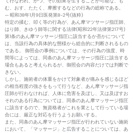
て行なわれ、かつ、その効果を生ずることが可能な、も
む、おす、たたく、摩擦するなどの行為の総称である。
— 昭和38年1月9日医発第8-2号(抜粋)
特定の揉む、叩く等の行為が、あん摩マツサージ指圧師、
はり師、きゆう師等に関する法律(昭和22年法律第217号)
第1条のあん摩マッサージ指圧に該当するか否かについて
は、当該行為の具体的な態様から総合的に判断されるもの
である。 御照会の事例については、その行為の強度、時
間等によっては、同条のあん摩マッサージ指圧に該当する
場合もあると考えられるが、御照会の内容だけでは判断で
きない。
しかし、施術者の体重をかけて対象者が痛みを感じるほど
の相当程度の強さをもって行うなど、あん摩マッサージ指
圧師が行わなければ、人体に危害を及ぼし、又は及ぼすお
それのある行為については、同条のあん摩マッサージ指圧
に該当するので、無資格者がこれを業として行っている場
合には、厳正な対応を行うようお願いする。
また、同条のあん摩マッサージ指圧が行われていない施術
において、「マッサージ」と広告することについては、あ