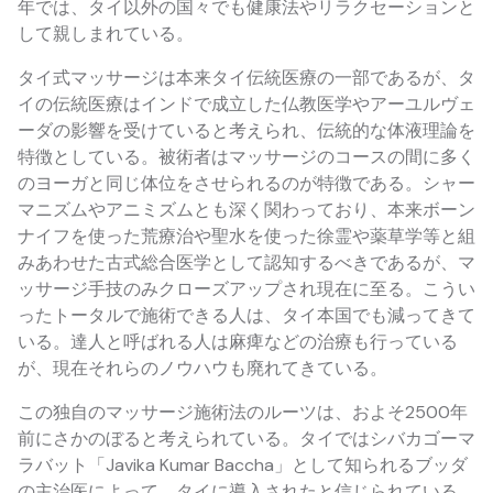
年では、タイ以外の国々でも健康法やリラクセーションと
して親しまれている。
タイ式マッサージは本来タイ伝統医療の一部であるが、タ
イの伝統医療はインドで成立した仏教医学やアーユルヴェ
ーダの影響を受けていると考えられ、伝統的な体液理論を
特徴としている。被術者はマッサージのコースの間に多く
のヨーガと同じ体位をさせられるのが特徴である。シャー
マニズムやアニミズムとも深く関わっており、本来ボーン
ナイフを使った荒療治や聖水を使った徐霊や薬草学等と組
みあわせた古式総合医学として認知するべきであるが、マ
ッサージ手技のみクローズアップされ現在に至る。こうい
ったトータルで施術できる人は、タイ本国でも減ってきて
いる。達人と呼ばれる人は麻痺などの治療も行っている
が、現在それらのノウハウも廃れてきている。
この独自のマッサージ施術法のルーツは、およそ2500年
前にさかのぼると考えられている。タイではシバカゴーマ
ラバット「Javika Kumar Baccha」として知られるブッダ
の主治医によって、タイに導入されたと信じられている。