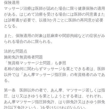
保険適用
マッサージ治療は医師が認めた場合に限り健康保険の適用
がある。はじめて治療を受ける場合には医師の同意書また
は診断書が必要で、以後3か月ごとに医師の再同意が必要
となる。
また、保険適用の対象は筋麻痺や関節拘縮などの症状がみ
られる場合のみに限られる。
法的な問題点
施術免許無資格者問題
「無資格マッサージ士問題」も参照
名称の如何に関わらずマッサージを業とできる者は、医師
以外では「あん摩マッサージ指圧師」の有資格者のみであ
る。
第一条 医師以外の者で、あん摩、マツサージ若しくは指
圧、はり又はきゆうを業としようとする者は、それぞれ、
あん摩マツサージ指圧師免許、はり師免許又はきゆう師免
許(以下免許という。)を受けなければならない。