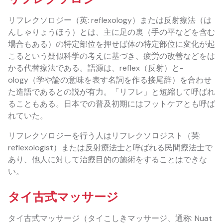
リフレクソロジー（英: reflexology）または反射療法（は
んしゃりょうほう）とは、主に足の裏（手の平などを含む
場合もある）の特定部位を押せば体の特定部位に変化が起
こるという疑似科学の考えに基づき、疲労の改善などをは
かる代替療法である。語源は、reflex（反射）と-
ology（学や論の意味を表す名詞を作る接尾辞）を合わせ
た造語であるとの説が有力。「リフレ」と短縮して呼ばれ
ることもある。日本での普及初期にはフットケアとも呼ば
れていた。
リフレクソロジーを行う人はリフレクソロジスト（英:
reflexologist）または反射療法士と呼ばれる民間療法士で
あり、他人に対して治療目的の施術をすることはできな
い。
タイ古式マッサージ
タイ古式マッサージ（タイこしきマッサージ、通称: Nuat