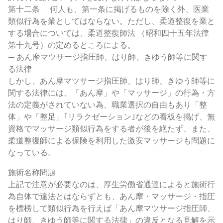
第十二条 何人も、第一条に掲げるものを除く外、医業
類似行為を業としてはならない。ただし、柔道整復を業と
する場合については、柔道整復師法 （昭和四十五年法律
第十九号）の定めるところによる。
— あん摩マツサージ指圧師、はり師、きゆう師等に関す
る法律
しかし、あん摩マツサージ指圧師、はり師、きゆう師等に
関する法律には、「あん摩」や「マッサージ」の行為・方
法の定義がされていない為、職業選択の自由もあり「整
体」や「整足」｢リラクゼーション｣などの看板を掲げ、無
資格でマッサージ類似行為をする者が後を絶たず、また、
柔道整復師による保険を利用した激安マッサージも問題に
なっている。
施術名称問題
上記で注意が必要なのは、厚生労働省通達によると施術行
為自体で違法とはならずとも、あん摩・マッサージ・指圧
を標榜して類似行為を行えば「あん摩マツサージ指圧師、
はり師、きゆう師等に関する法律」の違反となる見解を示