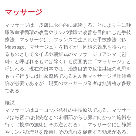
マッサージ
マッサージは、皮膚に求心的に施術することにより主に静
脈系血液循環の改善やリンパ循環の改善を目的にした手技
療法。マッサージは、フランスで生まれた手技療法（仏:
Massage、マサージュ）を指すが、同様の効果を得られ
るものとしてタイ式や朝鮮式のマッサージ（アンマ（안
마）と呼ばれるものは除く）も便宜的に「マッサージ」と
呼ばれる。現在の日本では、治療目的で反復継続の意思を
もって行うには国家資格であるあん摩マッサージ指圧師免
許が必要であるが、現実のマッサージ業者は無資格が多数
である。
概説
マッサージはヨーロッパ発祥の手技療法である。マッサー
ジは厳密には指先などの末梢部から心臓に向かって施術を
行う（按摩の施術はその逆となる）。マッサージには静脈
やリンパの滞りを改善しその流れを促進する効果がある。