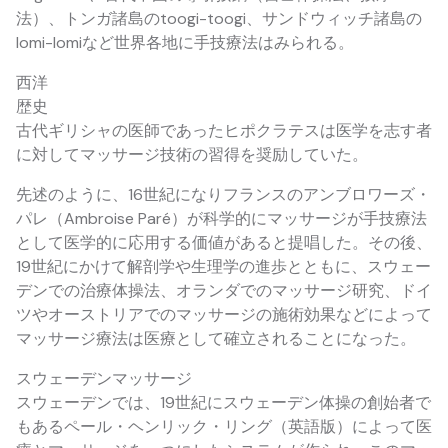
法）、トンガ諸島のtoogi-toogi、サンドウィッチ諸島の
lomi-lomiなど世界各地に手技療法はみられる。
西洋
歴史
古代ギリシャの医師であったヒポクラテスは医学を志す者
に対してマッサージ技術の習得を奨励していた。
先述のように、16世紀になりフランスのアンブロワーズ・
パレ（Ambroise Paré）が科学的にマッサージが手技療法
として医学的に応用する価値があると提唱した。その後、
19世紀にかけて解剖学や生理学の進歩とともに、スウェー
デンでの治療体操法、オランダでのマッサージ研究、ドイ
ツやオーストリアでのマッサージの施術効果などによって
マッサージ療法は医療として確立されることになった。
スウェーデンマッサージ
スウェーデンでは、19世紀にスウェーデン体操の創始者で
もあるペール・ヘンリック・リング（英語版）によって医