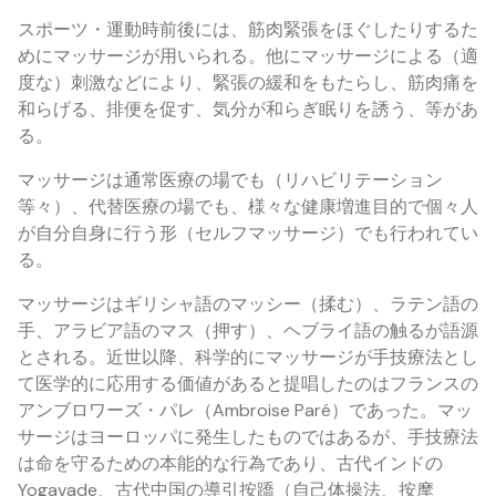
スポーツ・運動時前後には、筋肉緊張をほぐしたりするた
めにマッサージが用いられる。他にマッサージによる（適
度な）刺激などにより、緊張の緩和をもたらし、筋肉痛を
和らげる、排便を促す、気分が和らぎ眠りを誘う、等があ
る。
マッサージは通常医療の場でも（リハビリテーション
等々）、代替医療の場でも、様々な健康増進目的で個々人
が自分自身に行う形（セルフマッサージ）でも行われてい
る。
マッサージはギリシャ語のマッシー（揉む）、ラテン語の
手、アラビア語のマス（押す）、ヘブライ語の触るが語源
とされる。近世以降、科学的にマッサージが手技療法とし
て医学的に応用する価値があると提唱したのはフランスの
アンブロワーズ・パレ（Ambroise Paré）であった。マッ
サージはヨーロッパに発生したものではあるが、手技療法
は命を守るための本能的な行為であり、古代インドの
Yogavade、古代中国の導引按蹻（自己体操法、按摩