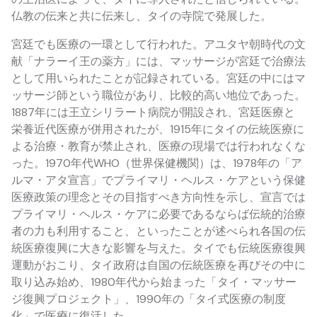
仏教の伝来と共に伝来し、タイの寺院で発展した。
宮廷でも医療の一環として行われた。アユタヤ朝時代の文
献「ナラーイ王の薬方」には、マッサージが宮廷で治療法
として用いられたことが記録されている。宮廷の中にはマ
ッサージ師という職位があり、比較的高い地位であった。
1887年には王立シリラート病院が開設され、宮廷医療と
栄養近代医療が併用されたが、1915年にタイの伝統医療に
よる治療・教育が禁止され、医療の現場では行われなくな
った。1970年代WHO（世界保健機関）は、1978年の「ア
ルマ・アタ宣言」でプライマリ・ヘルス・ケアという保健
医療政策の理念とその目指すべき方向性を示し、宣言では
プライマリ・ヘルス・ケアに必要であるならば伝統的治療
者の力も利用すること、といったことが述べられ各国の伝
統医療復興に大きな影響を与えた。タイでも伝統医療復興
運動がおこり、タイ政府は自国の伝統医療を再びその中に
取り込み始め、1980年代から始まった「タイ・マッサー
ジ復興プロジェクト」、1990年の「タイ式医療の制度
化」で医療に復活した。