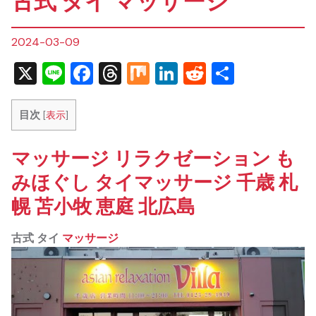
古式 タイ マッサージ
2024-03-09
X
Line
Facebook
Threads
Mix
LinkedIn
Reddit
共
有
目次
[
表示
]
マッサージ リラクゼーション も
みほぐし タイマッサージ 千歳 札
幌 苫小牧 恵庭 北広島
古式 タイ
マッサージ