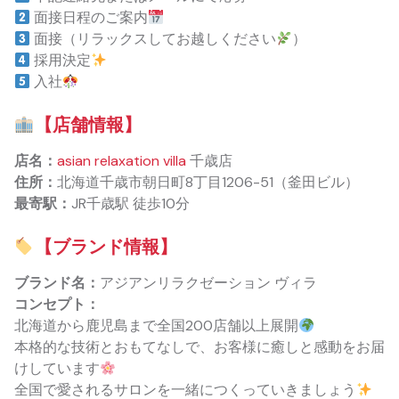
面接日程のご案内
面接（リラックスしてお越しください
）
採用決定
入社
【店舗情報】
店名：
asian relaxation villa
千歳店
住所：
北海道千歳市朝日町8丁目1206-51（釜田ビル）
最寄駅：
JR千歳駅 徒歩10分
【ブランド情報】
ブランド名：
アジアンリラクゼーション ヴィラ
コンセプト：
北海道から鹿児島まで全国200店舗以上展開
本格的な技術とおもてなしで、お客様に癒しと感動をお届
けしています
全国で愛されるサロンを一緒につくっていきましょう