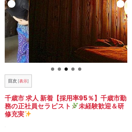
目次
[
表示
]
千歳市 求人 新着【採用率95％】千歳市勤
務の正社員セラピスト
未経験歓迎＆研
修充実