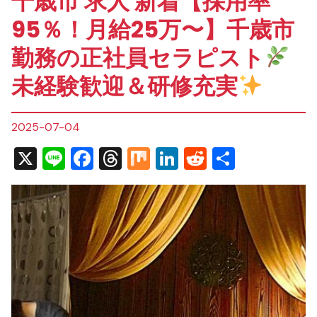
千歳市 求人 新着【採用率
95％！月給25万〜】千歳市
勤務の正社員セラピスト
未経験歓迎＆研修充実
2025-07-04
X
Line
Facebook
Threads
Mix
LinkedIn
Reddit
共
有