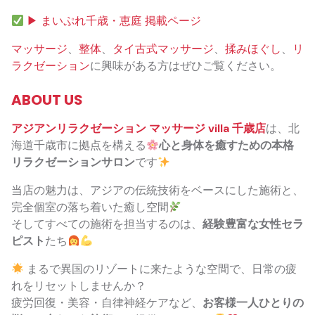
▶ まいぷれ千歳・恵庭 掲載ページ
マッサージ
、
整体
、
タイ古式マッサージ
、
揉みほぐし
、
リ
ラクゼーション
に興味がある方はぜひご覧ください。
ABOUT US
アジアンリラクゼーション マッサージ villa 千歳店
は、北
海道千歳市に拠点を構える
心と身体を癒すための本格
リラクゼーションサロン
です
当店の魅力は、アジアの伝統技術をベースにした施術と、
完全個室の落ち着いた癒し空間
そしてすべての施術を担当するのは、
経験豊富な女性セラ
ピスト
たち
まるで異国のリゾートに来たような空間で、日常の疲
れをリセットしませんか？
疲労回復・美容・自律神経ケアなど、
お客様一人ひとりの