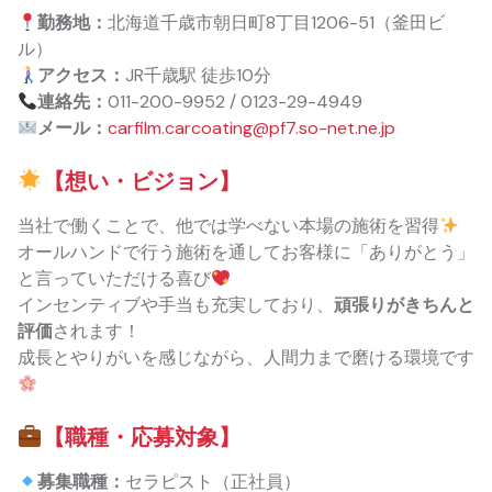
勤務地：
北海道千歳市朝日町8丁目1206-51（釜田ビ
ル）
アクセス：
JR千歳駅 徒歩10分
連絡先：
011-200-9952 / 0123-29-4949
メール：
carfilm.carcoating@pf7.so-net.ne.jp
【想い・ビジョン】
当社で働くことで、他では学べない本場の施術を習得
オールハンドで行う施術を通してお客様に「ありがとう」
と言っていただける喜び
インセンティブや手当も充実しており、
頑張りがきちんと
評価
されます！
成長とやりがいを感じながら、人間力まで磨ける環境です
【職種・応募対象】
募集職種：
セラピスト（正社員）