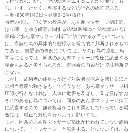
て行なわれ、かつ、その効果を生ずることが可能な、も
む、おす、たたく、摩擦するなどの行為の総称である。
— 昭和38年1月9日医発第8-2号(抜粋)
特定の揉む、叩く等の行為が、あん摩マツサージ指圧師、
はり師、きゆう師等に関する法律(昭和22年法律第217号)
第1条のあん摩マッサージ指圧に該当するか否かについて
は、当該行為の具体的な態様から総合的に判断されるもの
である。 御照会の事例については、その行為の強度、時
間等によっては、同条のあん摩マッサージ指圧に該当する
場合もあると考えられるが、御照会の内容だけでは判断で
きない。
しかし、施術者の体重をかけて対象者が痛みを感じるほど
の相当程度の強さをもって行うなど、あん摩マッサージ指
圧師が行わなければ、人体に危害を及ぼし、又は及ぼすお
それのある行為については、同条のあん摩マッサージ指圧
に該当するので、無資格者がこれを業として行っている場
合には、厳正な対応を行うようお願いする。
また、同条のあん摩マッサージ指圧が行われていない施術
において、「マッサージ」と広告することについては、あ