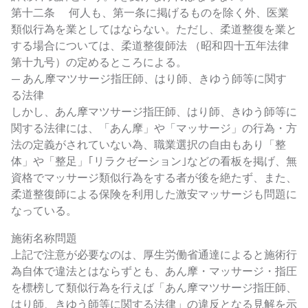
第十二条 何人も、第一条に掲げるものを除く外、医業
類似行為を業としてはならない。ただし、柔道整復を業と
する場合については、柔道整復師法 （昭和四十五年法律
第十九号）の定めるところによる。
— あん摩マツサージ指圧師、はり師、きゆう師等に関す
る法律
しかし、あん摩マツサージ指圧師、はり師、きゆう師等に
関する法律には、「あん摩」や「マッサージ」の行為・方
法の定義がされていない為、職業選択の自由もあり「整
体」や「整足」｢リラクゼーション｣などの看板を掲げ、無
資格でマッサージ類似行為をする者が後を絶たず、また、
柔道整復師による保険を利用した激安マッサージも問題に
なっている。
施術名称問題
上記で注意が必要なのは、厚生労働省通達によると施術行
為自体で違法とはならずとも、あん摩・マッサージ・指圧
を標榜して類似行為を行えば「あん摩マツサージ指圧師、
はり師、きゆう師等に関する法律」の違反となる見解を示