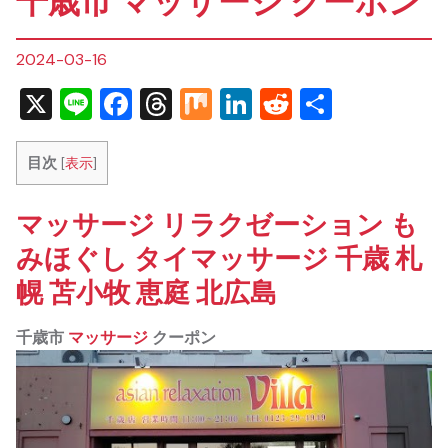
千歳市 マッサージ クーポン
2024-03-16
X
Line
Facebook
Threads
Mix
LinkedIn
Reddit
共
有
目次
[
表示
]
マッサージ リラクゼーション も
みほぐし タイマッサージ 千歳 札
幌 苫小牧 恵庭 北広島
千歳市
マッサージ
クーポン