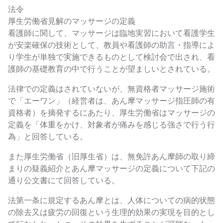
法令
厚生労働省見解のマッサージの定義
看護師に関して、マッサージは臨地実習において看護学生
が安楽確保の技術として、教員や看護師の助言・指導によ
り学生が単独で実施できるものとして検討会で出され、看
護師の基礎教育の中で行うことが望ましいとされている。
法律での定義はされていないが、無資格者マッサージ施術
で「エーワン」（経営者は、あん摩マッサージ指圧師の有
資格者）を摘発するにあたり、厚生労働省はマッサージの
定義を「体重をかけ、対象者が痛みを感じる強さで行う行
為」と回答している。
また厚生労働省（旧厚生省）は、無免許あん摩師の取り締
まりの疑義紹介とあん摩マッサージの定義について下記の
通り公文書にて回答している。
法第一条に規定するあん摩とは、人体についての病的状態
の除去又は疲労の回復という生理的効果の実現を目的とし