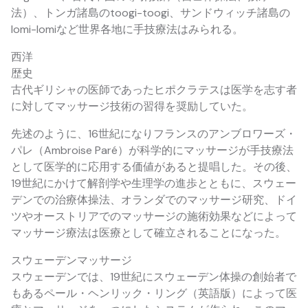
法）、トンガ諸島のtoogi-toogi、サンドウィッチ諸島の
lomi-lomiなど世界各地に手技療法はみられる。
西洋
歴史
古代ギリシャの医師であったヒポクラテスは医学を志す者
に対してマッサージ技術の習得を奨励していた。
先述のように、16世紀になりフランスのアンブロワーズ・
パレ（Ambroise Paré）が科学的にマッサージが手技療法
として医学的に応用する価値があると提唱した。その後、
19世紀にかけて解剖学や生理学の進歩とともに、スウェー
デンでの治療体操法、オランダでのマッサージ研究、ドイ
ツやオーストリアでのマッサージの施術効果などによって
マッサージ療法は医療として確立されることになった。
スウェーデンマッサージ
スウェーデンでは、19世紀にスウェーデン体操の創始者で
もあるペール・ヘンリック・リング（英語版）によって医