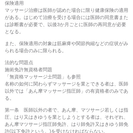
保険適用
マッサージ治療は医師が認めた場合に限り健康保険の適用
がある。はじめて治療を受ける場合には医師の同意書また
は診断書が必要で、以後3か月ごとに医師の再同意が必要
となる。
また、保険適用の対象は筋麻痺や関節拘縮などの症状がみ
られる場合のみに限られる。
法的な問題点
施術免許無資格者問題
「無資格マッサージ士問題」も参照
名称の如何に関わらずマッサージを業とできる者は、医師
以外では「あん摩マッサージ指圧師」の有資格者のみであ
る。
第一条 医師以外の者で、あん摩、マツサージ若しくは指
圧、はり又はきゆうを業としようとする者は、それぞれ、
あん摩マツサージ指圧師免許、はり師免許又はきゆう師免
許(以下免許という。)を受けなければならない。