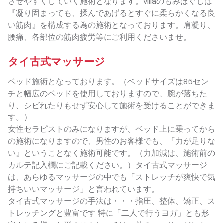
させやすくしていく施術となります。villaのもみほぐしは
『凝り固まっても、揉んであげるとすぐに柔らかくなる良
い筋肉』を構成する為の施術となっております。肩凝り、
腰痛、各部位の筋肉疲労等にご利用くださいませ。
タイ古式マッサージ
ベッド施術となっております。（ベッドサイズは85セン
チと幅広のベッドを使用しておりますので、腕が落ちた
り、シビれたりもせず安心して施術を受けることができま
す。）
女性セラピストのみになりますが、ベッド上に乗ってから
の施術になりますので、男性のお客様でも、『力が足りな
い』ということなく施術可能です。（力加減は、施術前の
カルテ記入欄にご記載ください。）タイ古式マッサージ
は、あらゆるマッサージの中でも「ストレッチが爽快で気
持ちいいマッサージ」と言われています。
タイ古式マッサージの手法は・・・指圧、整体、矯正、ス
トレッチングと豊富です 特に「二人で行うヨガ」とも形