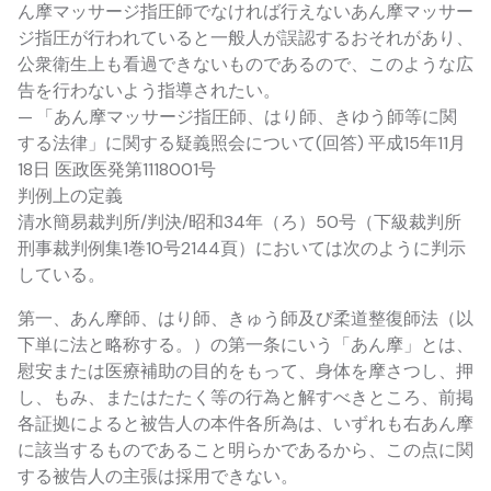
ん摩マッサージ指圧師でなければ行えないあん摩マッサー
ジ指圧が行われていると一般人が誤認するおそれがあり、
公衆衛生上も看過できないものであるので、このような広
告を行わないよう指導されたい。
— 「あん摩マッサージ指圧師、はり師、きゆう師等に関
する法律」に関する疑義照会について(回答) 平成15年11月
18日 医政医発第1118001号
判例上の定義
清水簡易裁判所/判決/昭和34年（ろ）50号（下級裁判所
刑事裁判例集1巻10号2144頁）においては次のように判示
している。
第一、あん摩師、はり師、きゅう師及び柔道整復師法（以
下単に法と略称する。）の第一条にいう「あん摩」とは、
慰安または医療補助の目的をもって、身体を摩さつし、押
し、もみ、またはたたく等の行為と解すべきところ、前掲
各証拠によると被告人の本件各所為は、いずれも右あん摩
に該当するものであること明らかであるから、この点に関
する被告人の主張は採用できない。