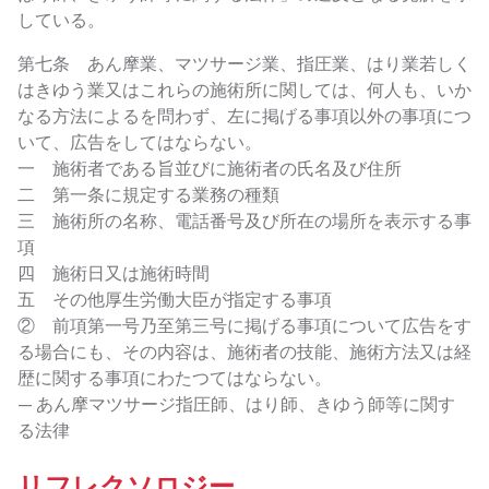
している。
第七条 あん摩業、マツサージ業、指圧業、はり業若しく
はきゆう業又はこれらの施術所に関しては、何人も、いか
なる方法によるを問わず、左に掲げる事項以外の事項につ
いて、広告をしてはならない。
一 施術者である旨並びに施術者の氏名及び住所
二 第一条に規定する業務の種類
三 施術所の名称、電話番号及び所在の場所を表示する事
項
四 施術日又は施術時間
五 その他厚生労働大臣が指定する事項
② 前項第一号乃至第三号に掲げる事項について広告をす
る場合にも、その内容は、施術者の技能、施術方法又は経
歴に関する事項にわたつてはならない。
— あん摩マツサージ指圧師、はり師、きゆう師等に関す
る法律
リフレクソロジー