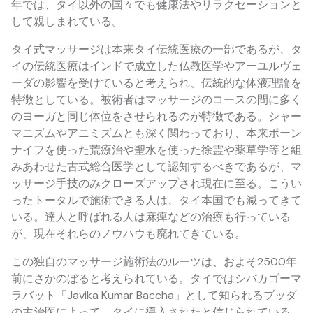
年では、タイ以外の国々でも健康法やリラクセーションと
して親しまれている。
タイ式マッサージは本来タイ伝統医療の一部であるが、タ
イの伝統医療はインドで成立した仏教医学やアーユルヴェ
ーダの影響を受けていると考えられ、伝統的な体液理論を
特徴としている。被術者はマッサージのコースの間に多く
のヨーガと同じ体位をさせられるのが特徴である。シャー
マニズムやアニミズムとも深く関わっており、本来ボーン
ナイフを使った荒療治や聖水を使った徐霊や薬草学等と組
みあわせた古式総合医学として認知するべきであるが、マ
ッサージ手技のみクローズアップされ現在に至る。こうい
ったトータルで施術できる人は、タイ本国でも減ってきて
いる。達人と呼ばれる人は麻痺などの治療も行っている
が、現在それらのノウハウも廃れてきている。
この独自のマッサージ施術法のルーツは、およそ2500年
前にさかのぼると考えられている。タイではシバカゴーマ
ラバット「Javika Kumar Baccha」として知られるブッダ
の主治医によって、タイに導入されたと信じられている。