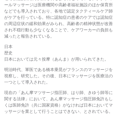
ールマッサージは医療機関や高齢者福祉施設のほか保育所
などでも導入されており、各地で認定タクティールケア師
がケアを行っている。特に認知症の患者のケアでは認知症
の周辺症状の緩和効果がみられ、高齢者の精神状態が改善
され不穏行動も少なくなることで、ケアワーカーの負担も
減ったと報告されている。
日本
歴史
日本においては元々按摩（あんま）が用いられてきた。
明治時代、軍医である橋本乗晃がフランスのマッサージを
視察し、研究した。その後、日本にマッサージを医療法の
一つとして導入された。
現在の「あん摩マツサージ指圧師、はり師、きゆう師等に
関する法律」において、あん摩マッサージ指圧師免許もし
くは医師免許（共に国家資格）がなければ日本においてマ
ッサージを業として行うことはできない、とされている。