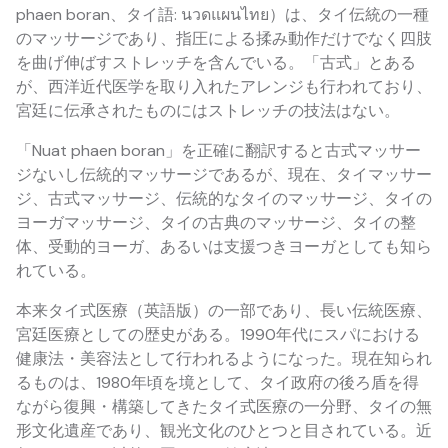
phaen boran、タイ語: นวดแผนไทย）は、タイ伝統の一種
のマッサージであり、指圧による揉み動作だけでなく四肢
を曲げ伸ばすストレッチを含んでいる。「古式」とある
が、西洋近代医学を取り入れたアレンジも行われており、
宮廷に伝承されたものにはストレッチの技法はない。
「Nuat phaen boran」を正確に翻訳すると古式マッサー
ジないし伝統的マッサージであるが、現在、タイマッサー
ジ、古式マッサージ、伝統的なタイのマッサージ、タイの
ヨーガマッサージ、タイの古典のマッサージ、タイの整
体、受動的ヨーガ、あるいは支援つきヨーガとしても知ら
れている。
本来タイ式医療（英語版）の一部であり、長い伝統医療、
宮廷医療としての歴史がある。1990年代にスパにおける
健康法・美容法として行われるようになった。現在知られ
るものは、1980年頃を境として、タイ政府の後ろ盾を得
ながら復興・構築してきたタイ式医療の一分野、タイの無
形文化遺産であり、観光文化のひとつと目されている。近