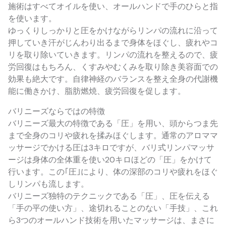
施術はすべてオイルを使い、オールハンドで手のひらと指
を使います。
ゆっくりしっかりと圧をかけながらリンパの流れに沿って
押していき汗がじんわり出るまで身体をほぐし、疲れやコ
リを取り除いていきます。リンパの流れを整えるので、疲
労回復はもちろん、くすみやむくみを取り除き美容面での
効果も絶大です。自律神経のバランスを整え全身の代謝機
能に働きかけ、脂肪燃焼、疲労回復を促します。
バリニーズならではの特徴
バリニーズ最大の特徴である「圧」を用い、頭からつま先
まで全身のコリや疲れを揉みほぐします。通常のアロママ
ッサージでかける圧は3キロですが、バリ式リンパマッサ
ージは身体の全体重を使い20キロほどの「圧」をかけて
行います。この｢圧｣により、体の深部のコリや疲れをほぐ
しリンパも流します。
バリニーズ独特のテクニックである「圧」、圧を伝える
「手の平の使い方」、途切れることのない「手技」、これ
ら3つのオールハンド技術を用いたマッサージは、まさに