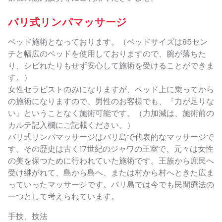
バリ式リンパマッサージ
ベッド施術となっております。（ベッドサイズは85セン
チと幅広のベッドを使用しておりますので、腕が落ちた
り、シビれたりもせず安心して施術を受けることができま
す。）
女性セラピストのみになりますが、ベッド上に乗ってから
の施術になりますので、男性のお客様でも、『力が足りな
い』ということなく施術可能です。（力加減は、施術前の
カルテ記入欄にご記載ください。）
バリ式リンパマッサージはバリ島で代表的なマッサージで
す。その歴史は古く17世紀のジャワの王室で、元々は女性
の美を保つために行われていた施術です。王族から庶民へ
受け継がれて、島から島へ、または村から村へときた広ま
っていったマッサージです。バリ島では今でも民間療法の
一つとして考えられています。
手技、技法