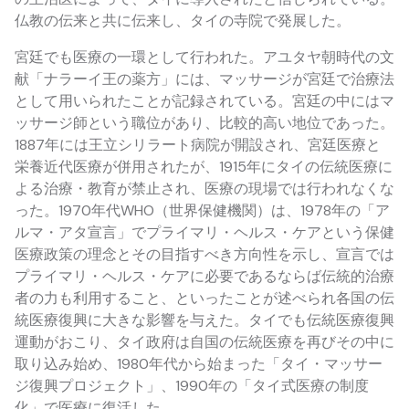
仏教の伝来と共に伝来し、タイの寺院で発展した。
宮廷でも医療の一環として行われた。アユタヤ朝時代の文
献「ナラーイ王の薬方」には、マッサージが宮廷で治療法
として用いられたことが記録されている。宮廷の中にはマ
ッサージ師という職位があり、比較的高い地位であった。
1887年には王立シリラート病院が開設され、宮廷医療と
栄養近代医療が併用されたが、1915年にタイの伝統医療に
よる治療・教育が禁止され、医療の現場では行われなくな
った。1970年代WHO（世界保健機関）は、1978年の「ア
ルマ・アタ宣言」でプライマリ・ヘルス・ケアという保健
医療政策の理念とその目指すべき方向性を示し、宣言では
プライマリ・ヘルス・ケアに必要であるならば伝統的治療
者の力も利用すること、といったことが述べられ各国の伝
統医療復興に大きな影響を与えた。タイでも伝統医療復興
運動がおこり、タイ政府は自国の伝統医療を再びその中に
取り込み始め、1980年代から始まった「タイ・マッサー
ジ復興プロジェクト」、1990年の「タイ式医療の制度
化」で医療に復活した。