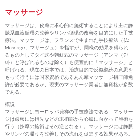
マッサージ
マッサージは、皮膚に求心的に施術することにより主に静
脈系血液循環の改善やリンパ循環の改善を目的にした手技
療法。マッサージは、フランスで生まれた手技療法（仏:
Massage、マサージュ）を指すが、同様の効果を得られ
るものとしてタイ式や朝鮮式のマッサージ（アンマ（안
마）と呼ばれるものは除く）も便宜的に「マッサージ」と
呼ばれる。現在の日本では、治療目的で反復継続の意思を
もって行うには国家資格であるあん摩マッサージ指圧師免
許が必要であるが、現実のマッサージ業者は無資格が多数
である。
概説
マッサージはヨーロッパ発祥の手技療法である。マッサー
ジは厳密には指先などの末梢部から心臓に向かって施術を
行う（按摩の施術はその逆となる）。マッサージには静脈
やリンパの滞りを改善しその流れを促進する効果がある。