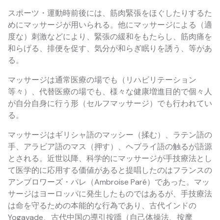
スポーツ・運動時前後には、筋肉緊張をほぐしたりするた
めにマッサージが用いられる。他にマッサージによる（適
度な）刺激などにより、緊張の緩和をもたらし、筋肉痛を
和らげる、排便を促す、気分が和らぎ眠りを誘う、等があ
る。
マッサージは通常医療の場でも（リハビリテーション
等々）、代替医療の場でも、様々な健康増進目的で個々人
が自分自身に行う形（セルフマッサージ）でも行われてい
る。
マッサージはギリシャ語のマッシー（揉む）、ラテン語の
手、アラビア語のマス（押す）、ヘブライ語の触るが語源
とされる。近世以降、科学的にマッサージが手技療法とし
て医学的に応用する価値があると提唱したのはフランスの
アンブロワーズ・パレ（Ambroise Paré）であった。マッ
サージはヨーロッパに発生したものではあるが、手技療法
は命を守るための本能的な行為であり、古代インドの
Yogavade、古代中国の導引按蹻（自己体操法、按摩