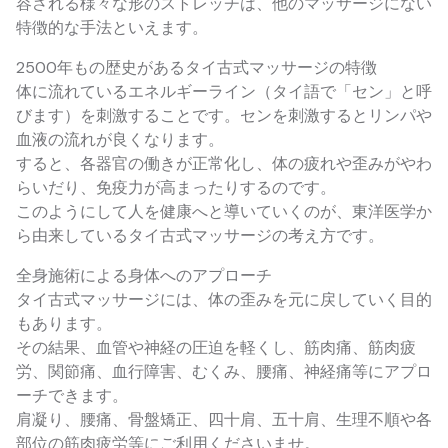
容される様々な形のストレッチは、他のマッサージにない
特徴的な手法といえます。
2500年もの歴史があるタイ古式マッサージの特徴
体に流れているエネルギーライン（タイ語で「セン」と呼
びます）を刺激することです。センを刺激するとリンパや
血液の流れが良くなります。
すると、各器官の働きが正常化し、体の疲れや歪みがやわ
らいだり、免疫力が高まったりするのです。
このようにして人を健康へと導いていくのが、東洋医学か
ら由来しているタイ古式マッサージの考え方です。
全身施術による身体へのアプローチ
タイ古式マッサージには、体の歪みを元に戻していく目的
もあります。
その結果、血管や神経の圧迫を軽くし、筋肉痛、筋肉疲
労、関節痛、血行障害、むくみ、腰痛、神経痛等にアプロ
ーチできます。
肩凝り、腰痛、骨盤矯正、四十肩、五十肩、生理不順や各
部位の筋肉疲労等にご利用くださいませ。