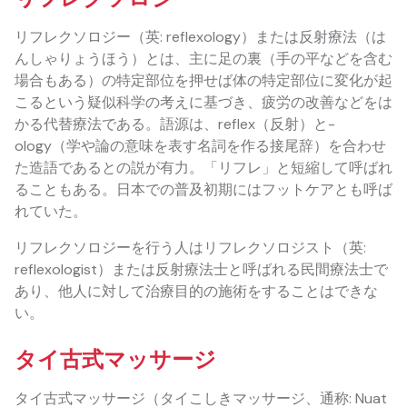
リフレクソロジー（英: reflexology）または反射療法（は
んしゃりょうほう）とは、主に足の裏（手の平などを含む
場合もある）の特定部位を押せば体の特定部位に変化が起
こるという疑似科学の考えに基づき、疲労の改善などをは
かる代替療法である。語源は、reflex（反射）と-
ology（学や論の意味を表す名詞を作る接尾辞）を合わせ
た造語であるとの説が有力。「リフレ」と短縮して呼ばれ
ることもある。日本での普及初期にはフットケアとも呼ば
れていた。
リフレクソロジーを行う人はリフレクソロジスト（英:
reflexologist）または反射療法士と呼ばれる民間療法士で
あり、他人に対して治療目的の施術をすることはできな
い。
タイ古式マッサージ
タイ古式マッサージ（タイこしきマッサージ、通称: Nuat