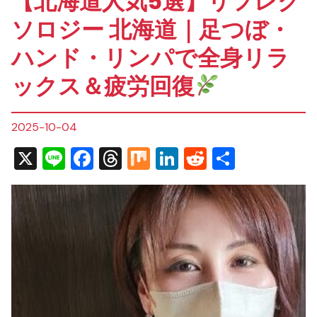
【北海道人気5選】リフレク
ソロジー 北海道｜足つぼ・
ハンド・リンパで全身リラ
ックス＆疲労回復
2025-10-04
X
Line
Facebook
Threads
Mix
LinkedIn
Reddit
共
有