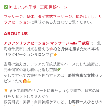
▶ まいぷれ千歳・恵庭 掲載ページ
マッサージ
、
整体
、
タイ古式マッサージ
、
揉みほぐし
、
リ
ラクゼーション
に興味がある方はぜひご覧ください。
ABOUT US
アジアンリラクゼーション マッサージ villa 千歳店
は、北
海道千歳市に拠点を構える
心と身体を癒すための本格
リラクゼーションサロン
です
当店の魅力は、アジアの伝統技術をベースにした施術と、
完全個室の落ち着いた癒し空間
そしてすべての施術を担当するのは、
経験豊富な女性セラ
ピスト
たち
まるで異国のリゾートに来たような空間で、日常の疲
れをリセットしませんか？
疲労回復・美容・自律神経ケアなど、
お客様一人ひとりの