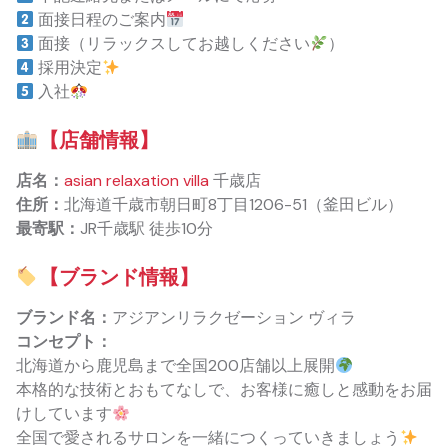
面接日程のご案内
面接（リラックスしてお越しください
）
採用決定
入社
【店舗情報】
店名：
asian relaxation villa
千歳店
住所：
北海道千歳市朝日町8丁目1206-51（釜田ビル）
最寄駅：
JR千歳駅 徒歩10分
【ブランド情報】
ブランド名：
アジアンリラクゼーション ヴィラ
コンセプト：
北海道から鹿児島まで全国200店舗以上展開
本格的な技術とおもてなしで、お客様に癒しと感動をお届
けしています
全国で愛されるサロンを一緒につくっていきましょう