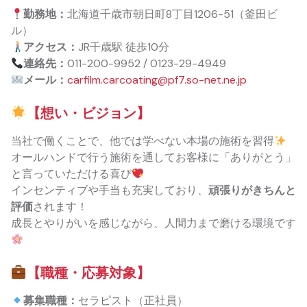
勤務地：
北海道千歳市朝日町8丁目1206-51（釜田ビ
ル）
アクセス：
JR千歳駅 徒歩10分
連絡先：
011-200-9952 / 0123-29-4949
メール：
carfilm.carcoating@pf7.so-net.ne.jp
【想い・ビジョン】
当社で働くことで、他では学べない本場の施術を習得
オールハンドで行う施術を通してお客様に「ありがとう」
と言っていただける喜び
インセンティブや手当も充実しており、
頑張りがきちんと
評価
されます！
成長とやりがいを感じながら、人間力まで磨ける環境です
【職種・応募対象】
募集職種：
セラピスト（正社員）