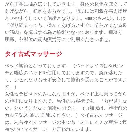
がら丁寧に揉みほぐしていきます。身体の緊張をほぐして
あげながら、筋肉を柔らかくし、脂肪には刺激を与え燃焼
させやすくしていく施術となります。villaのもみほぐしは
『凝り固まっても、揉んであげるとすぐに柔らかくなる良
い筋肉』を構成する為の施術となっております。肩凝り、
腰痛、各部位の筋肉疲労等にご利用くださいませ。
タイ古式マッサージ
ベッド施術となっております。（ベッドサイズは85セン
チと幅広のベッドを使用しておりますので、腕が落ちた
り、シビれたりもせず安心して施術を受けることができま
す。）
女性セラピストのみになりますが、ベッド上に乗ってから
の施術になりますので、男性のお客様でも、『力が足りな
い』ということなく施術可能です。（力加減は、施術前の
カルテ記入欄にご記載ください。）タイ古式マッサージ
は、あらゆるマッサージの中でも「ストレッチが爽快で気
持ちいいマッサージ」と言われています。