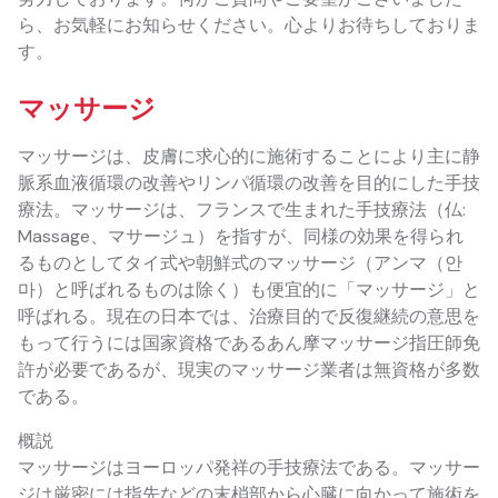
ら、お気軽にお知らせください。心よりお待ちしておりま
す。
マッサージ
マッサージは、皮膚に求心的に施術することにより主に静
脈系血液循環の改善やリンパ循環の改善を目的にした手技
療法。マッサージは、フランスで生まれた手技療法（仏:
Massage、マサージュ）を指すが、同様の効果を得られ
るものとしてタイ式や朝鮮式のマッサージ（アンマ（안
마）と呼ばれるものは除く）も便宜的に「マッサージ」と
呼ばれる。現在の日本では、治療目的で反復継続の意思を
もって行うには国家資格であるあん摩マッサージ指圧師免
許が必要であるが、現実のマッサージ業者は無資格が多数
である。
概説
マッサージはヨーロッパ発祥の手技療法である。マッサー
ジは厳密には指先などの末梢部から心臓に向かって施術を