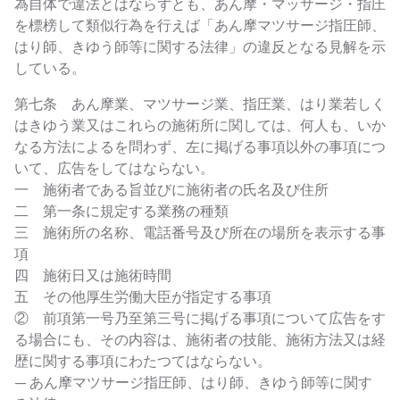
為自体で違法とはならずとも、あん摩・マッサージ・指圧
を標榜して類似行為を行えば「あん摩マツサージ指圧師、
はり師、きゆう師等に関する法律」の違反となる見解を示
している。
第七条 あん摩業、マツサージ業、指圧業、はり業若しく
はきゆう業又はこれらの施術所に関しては、何人も、いか
なる方法によるを問わず、左に掲げる事項以外の事項につ
いて、広告をしてはならない。
一 施術者である旨並びに施術者の氏名及び住所
二 第一条に規定する業務の種類
三 施術所の名称、電話番号及び所在の場所を表示する事
項
四 施術日又は施術時間
五 その他厚生労働大臣が指定する事項
② 前項第一号乃至第三号に掲げる事項について広告をす
る場合にも、その内容は、施術者の技能、施術方法又は経
歴に関する事項にわたつてはならない。
— あん摩マツサージ指圧師、はり師、きゆう師等に関す