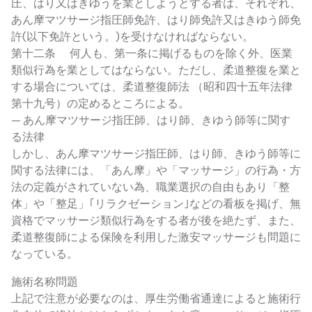
圧、はり又はきゆうを業としようとする者は、それぞれ、
あん摩マツサージ指圧師免許、はり師免許又はきゆう師免
許(以下免許という。)を受けなければならない。
第十二条 何人も、第一条に掲げるものを除く外、医業
類似行為を業としてはならない。ただし、柔道整復を業と
する場合については、柔道整復師法 （昭和四十五年法律
第十九号）の定めるところによる。
— あん摩マツサージ指圧師、はり師、きゆう師等に関す
る法律
しかし、あん摩マツサージ指圧師、はり師、きゆう師等に
関する法律には、「あん摩」や「マッサージ」の行為・方
法の定義がされていない為、職業選択の自由もあり「整
体」や「整足」｢リラクゼーション｣などの看板を掲げ、無
資格でマッサージ類似行為をする者が後を絶たず、また、
柔道整復師による保険を利用した激安マッサージも問題に
なっている。
施術名称問題
上記で注意が必要なのは、厚生労働省通達によると施術行