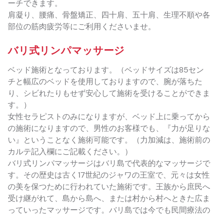
ーチできます。
肩凝り、腰痛、骨盤矯正、四十肩、五十肩、生理不順や各
部位の筋肉疲労等にご利用くださいませ。
バリ式リンパマッサージ
ベッド施術となっております。（ベッドサイズは85セン
チと幅広のベッドを使用しておりますので、腕が落ちた
り、シビれたりもせず安心して施術を受けることができま
す。）
女性セラピストのみになりますが、ベッド上に乗ってから
の施術になりますので、男性のお客様でも、『力が足りな
い』ということなく施術可能です。（力加減は、施術前の
カルテ記入欄にご記載ください。）
バリ式リンパマッサージはバリ島で代表的なマッサージで
す。その歴史は古く17世紀のジャワの王室で、元々は女性
の美を保つために行われていた施術です。王族から庶民へ
受け継がれて、島から島へ、または村から村へときた広ま
っていったマッサージです。バリ島では今でも民間療法の