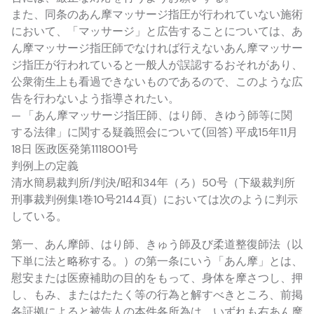
また、同条のあん摩マッサージ指圧が行われていない施術
において、「マッサージ」と広告することについては、あ
ん摩マッサージ指圧師でなければ行えないあん摩マッサー
ジ指圧が行われていると一般人が誤認するおそれがあり、
公衆衛生上も看過できないものであるので、このような広
告を行わないよう指導されたい。
— 「あん摩マッサージ指圧師、はり師、きゆう師等に関
する法律」に関する疑義照会について(回答) 平成15年11月
18日 医政医発第1118001号
判例上の定義
清水簡易裁判所/判決/昭和34年（ろ）50号（下級裁判所
刑事裁判例集1巻10号2144頁）においては次のように判示
している。
第一、あん摩師、はり師、きゅう師及び柔道整復師法（以
下単に法と略称する。）の第一条にいう「あん摩」とは、
慰安または医療補助の目的をもって、身体を摩さつし、押
し、もみ、またはたたく等の行為と解すべきところ、前掲
各証拠によると被告人の本件各所為は、いずれも右あん摩