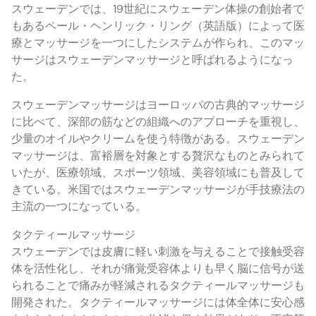
スウェーデンでは、19世紀にスウェーデン体操の創始者で
もあるペール・ヘンリック・リング（英語版）によって医
療とマッサージを一つにしたシステムが作られ、このマッ
サージはスウェーデンマッサージと呼ばれるようになっ
た。
スウェーデンマッサージはヨーロッパの古典的マッサージ
に比べて、深部の筋などの組織へのアプローチを重視し、
少量のオイルやクリームを使う特徴がある。スウェーデン
マッサージは、富裕層を対象とする贅沢なものとみられて
いたが、医療領域、スポーツ領域、美容領域にも普及して
きている。米国ではスウェーデンマッサージが手技療法の
主流の一つになっている。
タクティールマッサージ
スウェーデンでは皮膚に軽い刺激を与えることで接触受容
体を活性化し、それが痛覚受容体よりも早く脳に信号が送
られることで痛みが軽減されるタクティールマッサージも
開発された。タクティールマッサージには体全体に安心感