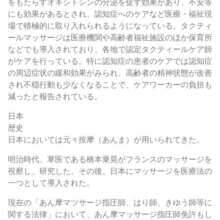
をもたらすオキシトシンの分泌を促す効果があり、不安等
にも効果があるとされ、認知症へのケアなど医療・福祉現
場で積極的に取り入れられるようになっている。タクティ
ールマッサージは医療機関や高齢者福祉施設のほか保育所
などでも導入されており、各地で認定タクティールケア師
がケアを行っている。特に認知症の患者のケアでは認知症
の周辺症状の緩和効果がみられ、高齢者の精神状態が改善
され不穏行動も少なくなることで、ケアワーカーの負担も
減ったと報告されている。
日本
歴史
日本においては元々按摩（あんま）が用いられてきた。
明治時代、軍医である橋本乗晃がフランスのマッサージを
視察し、研究した。その後、日本にマッサージを医療法の
一つとして導入された。
現在の「あん摩マツサージ指圧師、はり師、きゆう師等に
関する法律」において、あん摩マッサージ指圧師免許もし