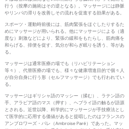
行う（按摩の施術はその逆となる）。マッサージには静脈
やリンパの滞りを改善しその流れを促進する効果がある。
スポーツ・運動時前後には、筋肉緊張をほぐしたりするた
めにマッサージが用いられる。他にマッサージによる（適
度な）刺激などにより、緊張の緩和をもたらし、筋肉痛を
和らげる、排便を促す、気分が和らぎ眠りを誘う、等があ
る。
マッサージは通常医療の場でも（リハビリテーション
等々）、代替医療の場でも、様々な健康増進目的で個々人
が自分自身に行う形（セルフマッサージ）でも行われてい
る。
マッサージはギリシャ語のマッシー（揉む）、ラテン語の
手、アラビア語のマス（押す）、ヘブライ語の触るが語源
とされる。近世以降、科学的にマッサージが手技療法とし
て医学的に応用する価値があると提唱したのはフランスの
アンブロワーズ・パレ（Ambroise Paré）であった。マッ