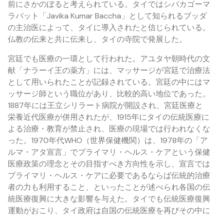
前にさかのぼると考えられている。タイではシバカゴーマ
ラバット「Javika Kumar Baccha」として知られるブッダ
の主治医によって、タイに導入されたと信じられている。
仏教の伝来と共に伝来し、タイの寺院で発展した。
宮廷でも医療の一環として行われた。アユタヤ朝時代の文
献「ナラーイ王の薬方」には、マッサージが宮廷で治療法
として用いられたことが記録されている。宮廷の中にはマ
ッサージ師という職位があり、比較的高い地位であった。
1887年には王立シリラート病院が開設され、宮廷医療と
栄養近代医療が併用されたが、1915年にタイの伝統医療に
よる治療・教育が禁止され、医療の現場では行われなくな
った。1970年代WHO（世界保健機関）は、1978年の「ア
ルマ・アタ宣言」でプライマリ・ヘルス・ケアという保健
医療政策の理念とその目指すべき方向性を示し、宣言では
プライマリ・ヘルス・ケアに必要であるならば伝統的治療
者の力も利用すること、といったことが述べられ各国の伝
統医療復興に大きな影響を与えた。タイでも伝統医療復興
運動がおこり、タイ政府は自国の伝統医療を再びその中に