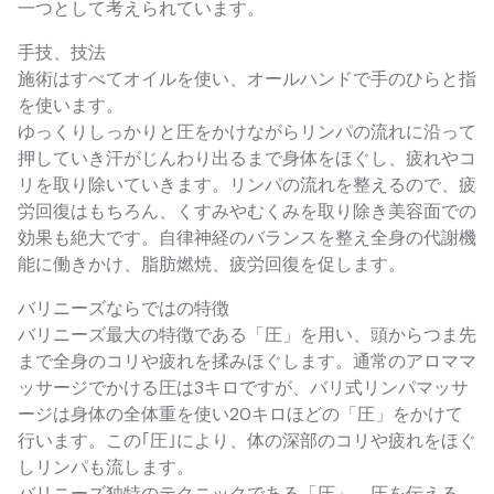
一つとして考えられています。
手技、技法
施術はすべてオイルを使い、オールハンドで手のひらと指
を使います。
ゆっくりしっかりと圧をかけながらリンパの流れに沿って
押していき汗がじんわり出るまで身体をほぐし、疲れやコ
リを取り除いていきます。リンパの流れを整えるので、疲
労回復はもちろん、くすみやむくみを取り除き美容面での
効果も絶大です。自律神経のバランスを整え全身の代謝機
能に働きかけ、脂肪燃焼、疲労回復を促します。
バリニーズならではの特徴
バリニーズ最大の特徴である「圧」を用い、頭からつま先
まで全身のコリや疲れを揉みほぐします。通常のアロママ
ッサージでかける圧は3キロですが、バリ式リンパマッサ
ージは身体の全体重を使い20キロほどの「圧」をかけて
行います。この｢圧｣により、体の深部のコリや疲れをほぐ
しリンパも流します。
バリニーズ独特のテクニックである「圧」、圧を伝える