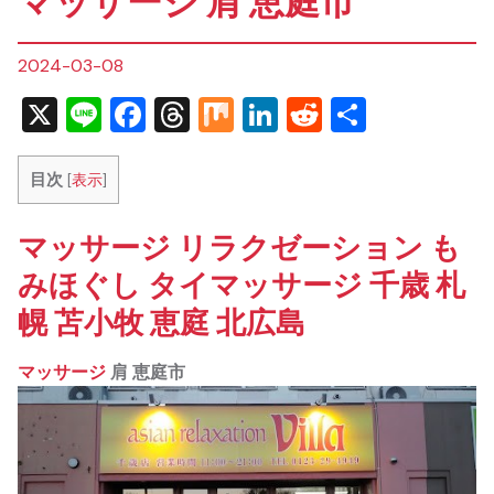
マッサージ 肩 恵庭市
2024-03-08
X
Line
Facebook
Threads
Mix
LinkedIn
Reddit
共
有
目次
[
表示
]
マッサージ リラクゼーション も
みほぐし タイマッサージ 千歳 札
幌 苫小牧 恵庭 北広島
マッサージ
肩 恵庭市