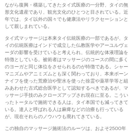
ながら復興・構築してきたタイ式医療の一分野、タイの無
形文化遺産であり、観光文化のひとつと目されている。近
年では、タイ以外の国々でも健康法やリラクセーションと
して親しまれている。
タイ式マッサージは本来タイ伝統医療の一部であるが、タ
イの伝統医療はインドで成立した仏教医学やアーユルヴェ
ーダの影響を受けていると考えられ、伝統的な体液理論を
特徴としている。被術者はマッサージのコースの間に多く
のヨーガと同じ体位をさせられるのが特徴である。シャー
マニズムやアニミズムとも深く関わっており、本来ボーン
ナイフを使った荒療治や聖水を使った徐霊や薬草学等と組
みあわせた古式総合医学として認知するべきであるが、マ
ッサージ手技のみクローズアップされ現在に至る。こうい
ったトータルで施術できる人は、タイ本国でも減ってきて
いる。達人と呼ばれる人は麻痺などの治療も行っている
が、現在それらのノウハウも廃れてきている。
この独自のマッサージ施術法のルーツは、およそ2500年