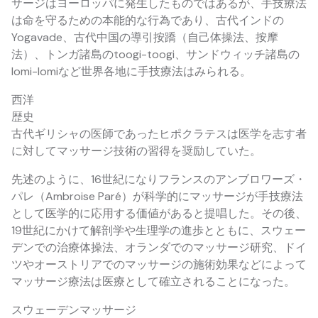
サージはヨーロッパに発生したものではあるが、手技療法
は命を守るための本能的な行為であり、古代インドの
Yogavade、古代中国の導引按蹻（自己体操法、按摩
法）、トンガ諸島のtoogi-toogi、サンドウィッチ諸島の
lomi-lomiなど世界各地に手技療法はみられる。
西洋
歴史
古代ギリシャの医師であったヒポクラテスは医学を志す者
に対してマッサージ技術の習得を奨励していた。
先述のように、16世紀になりフランスのアンブロワーズ・
パレ（Ambroise Paré）が科学的にマッサージが手技療法
として医学的に応用する価値があると提唱した。その後、
19世紀にかけて解剖学や生理学の進歩とともに、スウェー
デンでの治療体操法、オランダでのマッサージ研究、ドイ
ツやオーストリアでのマッサージの施術効果などによって
マッサージ療法は医療として確立されることになった。
スウェーデンマッサージ