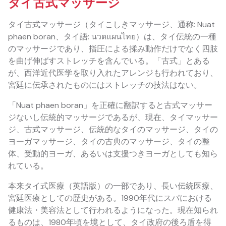
タイ古式マッサージ
タイ古式マッサージ（タイこしきマッサージ、通称: Nuat
phaen boran、タイ語: นวดแผนไทย）は、タイ伝統の一種
のマッサージであり、指圧による揉み動作だけでなく四肢
を曲げ伸ばすストレッチを含んでいる。「古式」とある
が、西洋近代医学を取り入れたアレンジも行われており、
宮廷に伝承されたものにはストレッチの技法はない。
「Nuat phaen boran」を正確に翻訳すると古式マッサー
ジないし伝統的マッサージであるが、現在、タイマッサー
ジ、古式マッサージ、伝統的なタイのマッサージ、タイの
ヨーガマッサージ、タイの古典のマッサージ、タイの整
体、受動的ヨーガ、あるいは支援つきヨーガとしても知ら
れている。
本来タイ式医療（英語版）の一部であり、長い伝統医療、
宮廷医療としての歴史がある。1990年代にスパにおける
健康法・美容法として行われるようになった。現在知られ
るものは、1980年頃を境として、タイ政府の後ろ盾を得