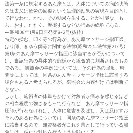
法第一条に規定するあん摩とは、人体についての病的状態
の除去又は疲労の回復という生理的効果の実現を目的とし
て行なわれ、かつ、その効果を生ずることが可能な、も
む、おす、たたく、摩擦するなどの行為の総称である。
— 昭和38年1月9日医発第8-2号(抜粋)
特定の揉む、叩く等の行為が、あん摩マツサージ指圧師、
はり師、きゆう師等に関する法律(昭和22年法律第217号)
第1条のあん摩マッサージ指圧に該当するか否かについて
は、当該行為の具体的な態様から総合的に判断されるもの
である。 御照会の事例については、その行為の強度、時
間等によっては、同条のあん摩マッサージ指圧に該当する
場合もあると考えられるが、御照会の内容だけでは判断で
きない。
しかし、施術者の体重をかけて対象者が痛みを感じるほど
の相当程度の強さをもって行うなど、あん摩マッサージ指
圧師が行わなければ、人体に危害を及ぼし、又は及ぼすお
それのある行為については、同条のあん摩マッサージ指圧
に該当するので、無資格者がこれを業として行っている場
合には、厳正な対応を行うようお願いする。