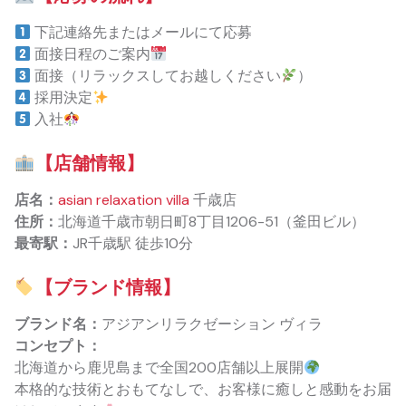
下記連絡先またはメールにて応募
面接日程のご案内
面接（リラックスしてお越しください
）
採用決定
入社
【店舗情報】
店名：
asian relaxation villa
千歳店
住所：
北海道千歳市朝日町8丁目1206-51（釜田ビル）
最寄駅：
JR千歳駅 徒歩10分
【ブランド情報】
ブランド名：
アジアンリラクゼーション ヴィラ
コンセプト：
北海道から鹿児島まで全国200店舗以上展開
本格的な技術とおもてなしで、お客様に癒しと感動をお届