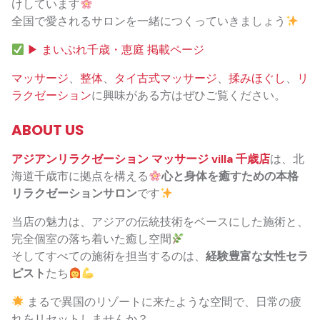
けしています
全国で愛されるサロンを一緒につくっていきましょう
▶ まいぷれ千歳・恵庭 掲載ページ
マッサージ
、
整体
、
タイ古式マッサージ
、
揉みほぐし
、
リ
ラクゼーション
に興味がある方はぜひご覧ください。
ABOUT US
アジアンリラクゼーション マッサージ villa 千歳店
は、北
海道千歳市に拠点を構える
心と身体を癒すための本格
リラクゼーションサロン
です
当店の魅力は、アジアの伝統技術をベースにした施術と、
完全個室の落ち着いた癒し空間
そしてすべての施術を担当するのは、
経験豊富な女性セラ
ピスト
たち
まるで異国のリゾートに来たような空間で、日常の疲
れをリセットしませんか？