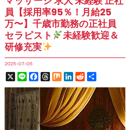
マッサージ 求人 未経験 正社
員【採用率95％！月給25
万〜】千歳市勤務の正社員
セラピスト
未経験歓迎＆
研修充実
2025-07-05
X
Line
Facebook
Threads
Mix
LinkedIn
Reddit
共
有