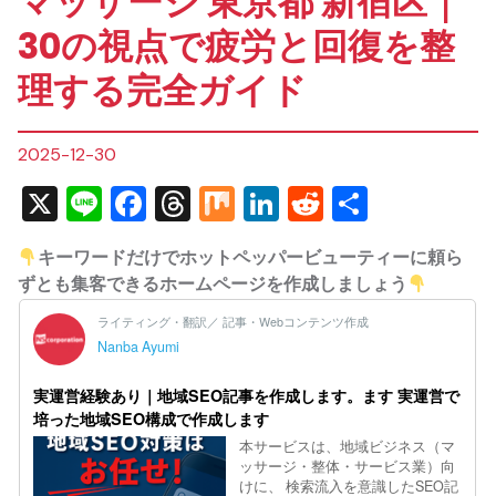
マッサージ 東京都 新宿区｜
30の視点で疲労と回復を整
理する完全ガイド
2025-12-30
X
Line
Facebook
Threads
Mix
LinkedIn
Reddit
共
有
キーワードだけでホットペッパービューティーに頼ら
ずとも集客できるホームページを作成しましょう