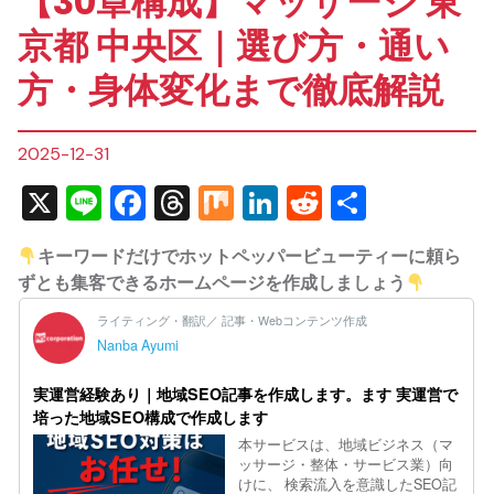
【30章構成】マッサージ 東
京都 中央区｜選び方・通い
方・身体変化まで徹底解説
2025-12-31
X
Line
Facebook
Threads
Mix
LinkedIn
Reddit
共
有
キーワードだけでホットペッパービューティーに頼ら
ずとも集客できるホームページを作成しましょう