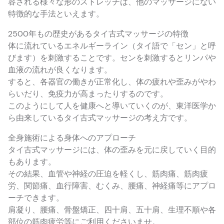
容される様々な形のストレッチは、他のマッサージにない
特徴的な手法といえます。
2500年もの歴史があるタイ古式マッサージの特徴
体に流れているエネルギーライン（タイ語で「セン」と呼
びます）を刺激することです。センを刺激するとリンパや
血液の流れが良くなります。
すると、各器官の働きが正常化し、体の疲れや歪みがやわ
らいだり、免疫力が高まったりするのです。
このようにして人を健康へと導いていくのが、東洋医学か
ら由来しているタイ古式マッサージの考え方です。
全身施術による身体へのアプローチ
タイ古式マッサージには、体の歪みを元に戻していく目的
もあります。
その結果、血管や神経の圧迫を軽くし、筋肉痛、筋肉疲
労、関節痛、血行障害、むくみ、腰痛、神経痛等にアプロ
ーチできます。
肩凝り、腰痛、骨盤矯正、四十肩、五十肩、生理不順や各
部位の筋肉疲労等にご利用くださいませ。