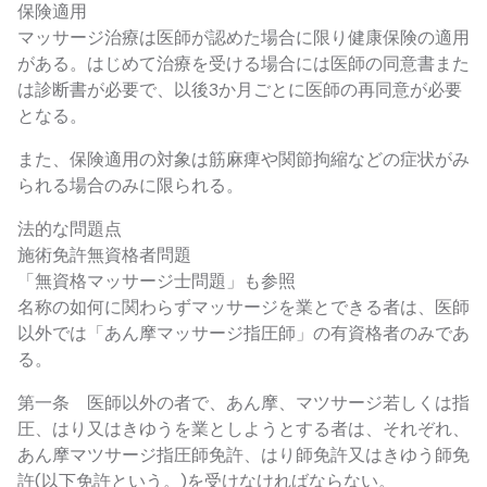
保険適用
マッサージ治療は医師が認めた場合に限り健康保険の適用
がある。はじめて治療を受ける場合には医師の同意書また
は診断書が必要で、以後3か月ごとに医師の再同意が必要
となる。
また、保険適用の対象は筋麻痺や関節拘縮などの症状がみ
られる場合のみに限られる。
法的な問題点
施術免許無資格者問題
「無資格マッサージ士問題」も参照
名称の如何に関わらずマッサージを業とできる者は、医師
以外では「あん摩マッサージ指圧師」の有資格者のみであ
る。
第一条 医師以外の者で、あん摩、マツサージ若しくは指
圧、はり又はきゆうを業としようとする者は、それぞれ、
あん摩マツサージ指圧師免許、はり師免許又はきゆう師免
許(以下免許という。)を受けなければならない。