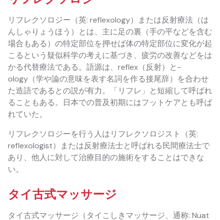
リフレクソロジー（英: reflexology）または反射療法（は
んしゃりょうほう）とは、主に足の裏（手の平などを含む
場合もある）の特定部位を押せば体の特定部位に変化が起
こるという疑似科学の考えに基づき、疲労の改善などをは
かる代替療法である。語源は、reflex（反射）と-
ology（学や論の意味を表す名詞を作る接尾辞）を合わせ
た造語であるとの説が有力。「リフレ」と短縮して呼ばれ
ることもある。日本での普及初期にはフットケアとも呼ば
れていた。
リフレクソロジーを行う人はリフレクソロジスト（英:
reflexologist）または反射療法士と呼ばれる民間療法士で
あり、他人に対して治療目的の施術をすることはできな
い。
タイ古式マッサージ
タイ古式マッサージ（タイこしきマッサージ、通称: Nuat