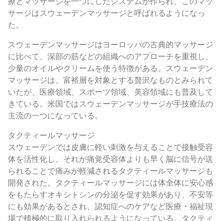
療とマッサージを一つにしたシステムが作られ、このマッ
サージはスウェーデンマッサージと呼ばれるようになっ
た。
スウェーデンマッサージはヨーロッパの古典的マッサージ
に比べて、深部の筋などの組織へのアプローチを重視し、
少量のオイルやクリームを使う特徴がある。スウェーデン
マッサージは、富裕層を対象とする贅沢なものとみられて
いたが、医療領域、スポーツ領域、美容領域にも普及して
きている。米国ではスウェーデンマッサージが手技療法の
主流の一つになっている。
タクティールマッサージ
スウェーデンでは皮膚に軽い刺激を与えることで接触受容
体を活性化し、それが痛覚受容体よりも早く脳に信号が送
られることで痛みが軽減されるタクティールマッサージも
開発された。タクティールマッサージには体全体に安心感
をもたらすオキシトシンの分泌を促す効果があり、不安等
にも効果があるとされ、認知症へのケアなど医療・福祉現
場で積極的に取り入れられるようになっている。タクティ