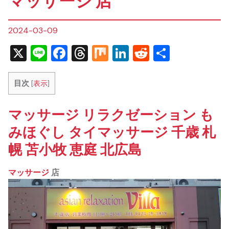
マッサージ 店
2024-03-09
X
Line
Facebook
Threads
Mix
LinkedIn
Reddit
共
有
目次
[
表示
]
マッサージ リラクゼーション も
みほぐし タイマッサージ 千歳 札
幌 苫小牧 恵庭 北広島
マッサージ
店