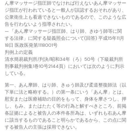
ん摩マッサージ指圧師でなければ行えないあん摩マッサー
ジ指圧が行われていると一般人が誤認するおそれがあり、
公衆衛生上も看過できないものであるので、このような広
告を行わないよう指導されたい。
— 「あん摩マッサージ指圧師、はり師、きゆう師等に関
する法律」に関する疑義照会について(回答) 平成15年11月
18日 医政医発第1118001号
判例上の定義
清水簡易裁判所/判決/昭和34年（ろ）50号（下級裁判所
刑事裁判例集1巻10号2144頁）においては次のように判示
している。
第一、あん摩師、はり師、きゅう師及び柔道整復師法（以
下単に法と略称する。）の第一条にいう「あん摩」とは、
慰安または医療補助の目的をもって、身体を摩さつし、押
し、もみ、またはたたく等の行為と解すべきところ、前掲
各証拠によると被告人の本件各所為は、いずれも右あん摩
に該当するものであること明らかであるから、この点に関
する被告人の主張は採用できない。