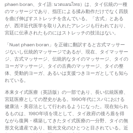
phaen boran、タイ語: นวดแผนไทย）は、タイ伝統の一種
のマッサージであり、指圧による揉み動作だけでなく四肢
を曲げ伸ばすストレッチを含んでいる。「古式」とある
が、西洋近代医学を取り入れたアレンジも行われており、
宮廷に伝承されたものにはストレッチの技法はない。
「Nuat phaen boran」を正確に翻訳すると古式マッサー
ジないし伝統的マッサージであるが、現在、タイマッサー
ジ、古式マッサージ、伝統的なタイのマッサージ、タイの
ヨーガマッサージ、タイの古典のマッサージ、タイの整
体、受動的ヨーガ、あるいは支援つきヨーガとしても知ら
れている。
本来タイ式医療（英語版）の一部であり、長い伝統医療、
宮廷医療としての歴史がある。1990年代にスパにおける
健康法・美容法として行われるようになった。現在知られ
るものは、1980年頃を境として、タイ政府の後ろ盾を得
ながら復興・構築してきたタイ式医療の一分野、タイの無
形文化遺産であり、観光文化のひとつと目されている。近