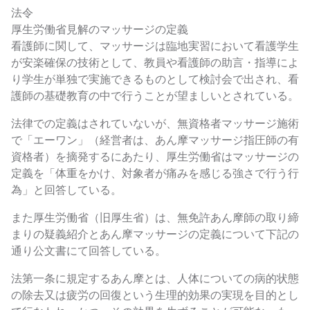
法令
厚生労働省見解のマッサージの定義
看護師に関して、マッサージは臨地実習において看護学生
が安楽確保の技術として、教員や看護師の助言・指導によ
り学生が単独で実施できるものとして検討会で出され、看
護師の基礎教育の中で行うことが望ましいとされている。
法律での定義はされていないが、無資格者マッサージ施術
で「エーワン」（経営者は、あん摩マッサージ指圧師の有
資格者）を摘発するにあたり、厚生労働省はマッサージの
定義を「体重をかけ、対象者が痛みを感じる強さで行う行
為」と回答している。
また厚生労働省（旧厚生省）は、無免許あん摩師の取り締
まりの疑義紹介とあん摩マッサージの定義について下記の
通り公文書にて回答している。
法第一条に規定するあん摩とは、人体についての病的状態
の除去又は疲労の回復という生理的効果の実現を目的とし