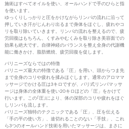
施術はすべてオイルを使い、オールハンドで手のひらと指
を使います。
ゆっくりしっかりと圧をかけながらリンパの流れに沿って
押していき汗がじんわり出るまで身体をほぐし、疲れやコ
リを取り除いていきます。リンパの流れを整えるので、疲
労回復はもちろん、くすみやむくみを取り除き美容面での
効果も絶大です。自律神経のバランスを整え全身の代謝機
能に働きかけ、脂肪燃焼、疲労回復を促します。
バリニーズならではの特徴
バリニーズ最大の特徴である「圧」を用い、頭からつま先
まで全身のコリや疲れを揉みほぐします。通常のアロママ
ッサージでかける圧は3キロですが、バリ式リンパマッサ
ージは身体の全体重を使い20キロほどの「圧」をかけて
行います。この｢圧｣により、体の深部のコリや疲れをほぐ
しリンパも流します。
バリニーズ独特のテクニックである「圧」、圧を伝える
「手の平の使い方」、途切れることのない「手技」、これ
ら3つのオールハンド技術を用いたマッサージは、まさに