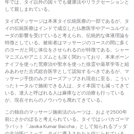
年では、タイ以外の国々でも健康法やリラクセーションと
して親しまれている。
タイ式マッサージは本来タイ伝統医療の一部であるが、タ
イの伝統医療はインドで成立した仏教医学やアーユルヴェ
ーダの影響を受けていると考えられ、伝統的な体液理論を
特徴としている。被術者はマッサージのコースの間に多く
のヨーガと同じ体位をさせられるのが特徴である。シャー
マニズムやアニミズムとも深く関わっており、本来ボーン
ナイフを使った荒療治や聖水を使った徐霊や薬草学等と組
みあわせた古式総合医学として認知するべきであるが、マ
ッサージ手技のみクローズアップされ現在に至る。こうい
ったトータルで施術できる人は、タイ本国でも減ってきて
いる。達人と呼ばれる人は麻痺などの治療も行っている
が、現在それらのノウハウも廃れてきている。
この独自のマッサージ施術法のルーツは、およそ2500年
前にさかのぼると考えられている。タイではシバカゴーマ
ラバット「Javika Kumar Baccha」として知られるブッダ
の主治医によって、タイに導入されたと信じられている。