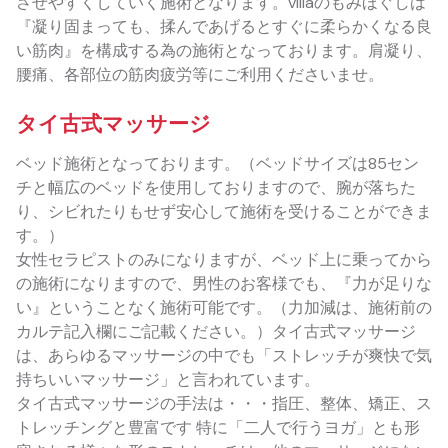
させやすくしていく施術となります。villaのもみほぐしは
『凝り固まっても、揉んであげるとすぐに柔らかくなる良
い筋肉』を構成する為の施術となっております。肩凝り、
腰痛、各部位の筋肉疲労等にご利用くださいませ。
タイ古式マッサージ
ベッド施術となっております。（ベッドサイズは85セン
チと幅広のベッドを使用しておりますので、腕が落ちた
り、シビれたりもせず安心して施術を受けることができま
す。）
女性セラピストのみになりますが、ベッド上に乗ってから
の施術になりますので、男性のお客様でも、『力が足りな
い』ということなく施術可能です。（力加減は、施術前の
カルテ記入欄にご記載ください。）タイ古式マッサージ
は、あらゆるマッサージの中でも「ストレッチが爽快で気
持ちいいマッサージ」と言われています。
タイ古式マッサージの手法は・・・指圧、整体、矯正、ス
トレッチングと豊富です 特に「二人で行うヨガ」とも形