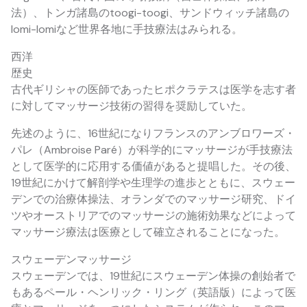
法）、トンガ諸島のtoogi-toogi、サンドウィッチ諸島の
lomi-lomiなど世界各地に手技療法はみられる。
西洋
歴史
古代ギリシャの医師であったヒポクラテスは医学を志す者
に対してマッサージ技術の習得を奨励していた。
先述のように、16世紀になりフランスのアンブロワーズ・
パレ（Ambroise Paré）が科学的にマッサージが手技療法
として医学的に応用する価値があると提唱した。その後、
19世紀にかけて解剖学や生理学の進歩とともに、スウェー
デンでの治療体操法、オランダでのマッサージ研究、ドイ
ツやオーストリアでのマッサージの施術効果などによって
マッサージ療法は医療として確立されることになった。
スウェーデンマッサージ
スウェーデンでは、19世紀にスウェーデン体操の創始者で
もあるペール・ヘンリック・リング（英語版）によって医