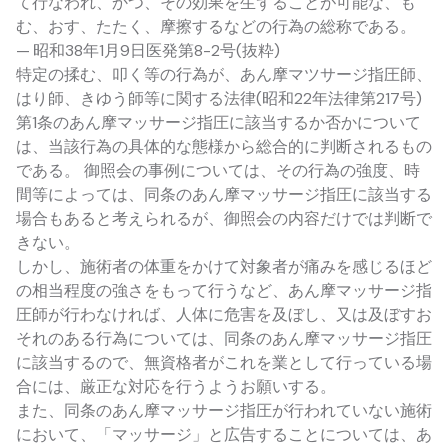
て行なわれ、かつ、その効果を生ずることが可能な、も
む、おす、たたく、摩擦するなどの行為の総称である。
— 昭和38年1月9日医発第8-2号(抜粋)
特定の揉む、叩く等の行為が、あん摩マツサージ指圧師、
はり師、きゆう師等に関する法律(昭和22年法律第217号)
第1条のあん摩マッサージ指圧に該当するか否かについて
は、当該行為の具体的な態様から総合的に判断されるもの
である。 御照会の事例については、その行為の強度、時
間等によっては、同条のあん摩マッサージ指圧に該当する
場合もあると考えられるが、御照会の内容だけでは判断で
きない。
しかし、施術者の体重をかけて対象者が痛みを感じるほど
の相当程度の強さをもって行うなど、あん摩マッサージ指
圧師が行わなければ、人体に危害を及ぼし、又は及ぼすお
それのある行為については、同条のあん摩マッサージ指圧
に該当するので、無資格者がこれを業として行っている場
合には、厳正な対応を行うようお願いする。
また、同条のあん摩マッサージ指圧が行われていない施術
において、「マッサージ」と広告することについては、あ