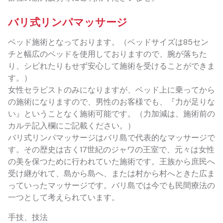
バリ式リンパマッサージ
ベッド施術となっております。（ベッドサイズは85セン
チと幅広のベッドを使用しておりますので、腕が落ちた
り、シビれたりもせず安心して施術を受けることができま
す。）
女性セラピストのみになりますが、ベッド上に乗ってから
の施術になりますので、男性のお客様でも、『力が足りな
い』ということなく施術可能です。（力加減は、施術前の
カルテ記入欄にご記載ください。）
バリ式リンパマッサージはバリ島で代表的なマッサージで
す。その歴史は古く17世紀のジャワの王室で、元々は女性
の美を保つために行われていた施術です。王族から庶民へ
受け継がれて、島から島へ、または村から村へときた広ま
っていったマッサージです。バリ島では今でも民間療法の
一つとして考えられています。
手技、技法