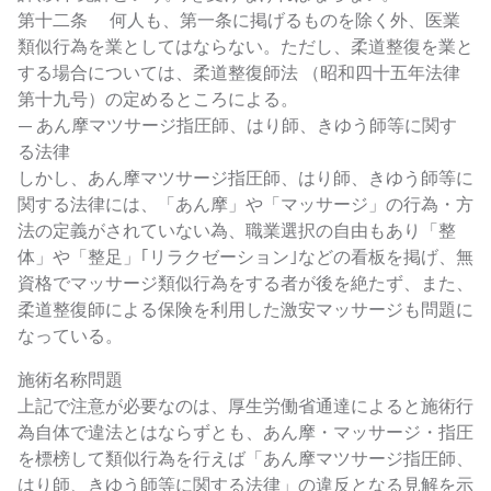
第十二条 何人も、第一条に掲げるものを除く外、医業
類似行為を業としてはならない。ただし、柔道整復を業と
する場合については、柔道整復師法 （昭和四十五年法律
第十九号）の定めるところによる。
— あん摩マツサージ指圧師、はり師、きゆう師等に関す
る法律
しかし、あん摩マツサージ指圧師、はり師、きゆう師等に
関する法律には、「あん摩」や「マッサージ」の行為・方
法の定義がされていない為、職業選択の自由もあり「整
体」や「整足」｢リラクゼーション｣などの看板を掲げ、無
資格でマッサージ類似行為をする者が後を絶たず、また、
柔道整復師による保険を利用した激安マッサージも問題に
なっている。
施術名称問題
上記で注意が必要なのは、厚生労働省通達によると施術行
為自体で違法とはならずとも、あん摩・マッサージ・指圧
を標榜して類似行為を行えば「あん摩マツサージ指圧師、
はり師、きゆう師等に関する法律」の違反となる見解を示