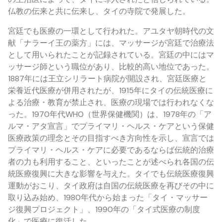
仏教の伝来と共に伝来し、タイの寺院で発展した。
宮廷でも医療の一環として行われた。アユタヤ朝時代の文
献「ナラーイ王の薬方」には、マッサージが宮廷で治療法
として用いられたことが記録されている。宮廷の中にはマ
ッサージ師という職位があり、比較的高い地位であった。
1887年には王立シリラート病院が開設され、宮廷医療と
栄養近代医療が併用されたが、1915年にタイの伝統医療に
よる治療・教育が禁止され、医療の現場では行われなくな
った。1970年代WHO（世界保健機関）は、1978年の「ア
ルマ・アタ宣言」でプライマリ・ヘルス・ケアという保健
医療政策の理念とその目指すべき方向性を示し、宣言では
プライマリ・ヘルス・ケアに必要であるならば伝統的治療
者の力も利用すること、といったことが述べられ各国の伝
統医療復興に大きな影響を与えた。タイでも伝統医療復興
運動がおこり、タイ政府は自国の伝統医療を再びその中に
取り込み始め、1980年代から始まった「タイ・マッサー
ジ復興プロジェクト」、1990年の「タイ式医療の制度
化」で医療に復活した。