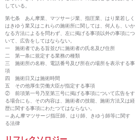
している。
第七条 あん摩業、マツサージ業、指圧業、はり業若しく
はきゆう業又はこれらの施術所に関しては、何人も、いか
なる方法によるを問わず、左に掲げる事項以外の事項につ
いて、広告をしてはならない。
一 施術者である旨並びに施術者の氏名及び住所
二 第一条に規定する業務の種類
三 施術所の名称、電話番号及び所在の場所を表示する事
項
四 施術日又は施術時間
五 その他厚生労働大臣が指定する事項
② 前項第一号乃至第三号に掲げる事項について広告をす
る場合にも、その内容は、施術者の技能、施術方法又は経
歴に関する事項にわたつてはならない。
— あん摩マツサージ指圧師、はり師、きゆう師等に関す
る法律
リフレクソロジー