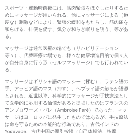
スポーツ・運動時前後には、筋肉緊張をほぐしたりするた
めにマッサージが用いられる。他にマッサージによる（適
度な）刺激などにより、緊張の緩和をもたらし、筋肉痛を
和らげる、排便を促す、気分が和らぎ眠りを誘う、等があ
る。
マッサージは通常医療の場でも（リハビリテーション
等々）、代替医療の場でも、様々な健康増進目的で個々人
が自分自身に行う形（セルフマッサージ）でも行われてい
る。
マッサージはギリシャ語のマッシー（揉む）、ラテン語の
手、アラビア語のマス（押す）、ヘブライ語の触るが語源
とされる。近世以降、科学的にマッサージが手技療法とし
て医学的に応用する価値があると提唱したのはフランスの
アンブロワーズ・パレ（Ambroise Paré）であった。マッ
サージはヨーロッパに発生したものではあるが、手技療法
は命を守るための本能的な行為であり、古代インドの
Yogavade、古代中国の導引按蹻（自己体操法、按摩