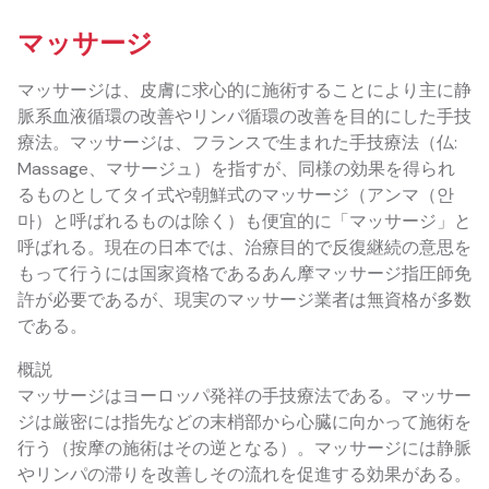
マッサージ
マッサージは、皮膚に求心的に施術することにより主に静
脈系血液循環の改善やリンパ循環の改善を目的にした手技
療法。マッサージは、フランスで生まれた手技療法（仏:
Massage、マサージュ）を指すが、同様の効果を得られ
るものとしてタイ式や朝鮮式のマッサージ（アンマ（안
마）と呼ばれるものは除く）も便宜的に「マッサージ」と
呼ばれる。現在の日本では、治療目的で反復継続の意思を
もって行うには国家資格であるあん摩マッサージ指圧師免
許が必要であるが、現実のマッサージ業者は無資格が多数
である。
概説
マッサージはヨーロッパ発祥の手技療法である。マッサー
ジは厳密には指先などの末梢部から心臓に向かって施術を
行う（按摩の施術はその逆となる）。マッサージには静脈
やリンパの滞りを改善しその流れを促進する効果がある。