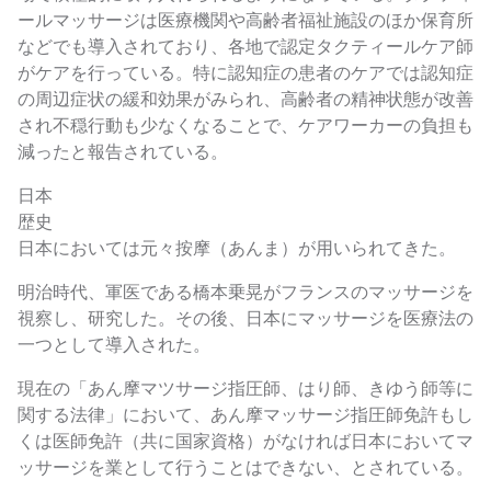
ールマッサージは医療機関や高齢者福祉施設のほか保育所
などでも導入されており、各地で認定タクティールケア師
がケアを行っている。特に認知症の患者のケアでは認知症
の周辺症状の緩和効果がみられ、高齢者の精神状態が改善
され不穏行動も少なくなることで、ケアワーカーの負担も
減ったと報告されている。
日本
歴史
日本においては元々按摩（あんま）が用いられてきた。
明治時代、軍医である橋本乗晃がフランスのマッサージを
視察し、研究した。その後、日本にマッサージを医療法の
一つとして導入された。
現在の「あん摩マツサージ指圧師、はり師、きゆう師等に
関する法律」において、あん摩マッサージ指圧師免許もし
くは医師免許（共に国家資格）がなければ日本においてマ
ッサージを業として行うことはできない、とされている。