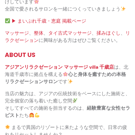
けしています
全国で愛されるサロンを一緒につくっていきましょう
▶ まいぷれ千歳・恵庭 掲載ページ
マッサージ
、
整体
、
タイ古式マッサージ
、
揉みほぐし
、
リ
ラクゼーション
に興味がある方はぜひご覧ください。
ABOUT US
アジアンリラクゼーション マッサージ villa 千歳店
は、北
海道千歳市に拠点を構える
心と身体を癒すための本格
リラクゼーションサロン
です
当店の魅力は、アジアの伝統技術をベースにした施術と、
完全個室の落ち着いた癒し空間
そしてすべての施術を担当するのは、
経験豊富な女性セラ
ピスト
たち
まるで異国のリゾートに来たような空間で、日常の疲
れをリセットしませんか？