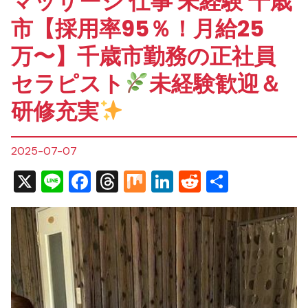
マッサージ 仕事 未経験 千歳
市【採用率95％！月給25
万〜】千歳市勤務の正社員
セラピスト
未経験歓迎＆
研修充実
2025-07-07
X
Line
Facebook
Threads
Mix
LinkedIn
Reddit
共
有