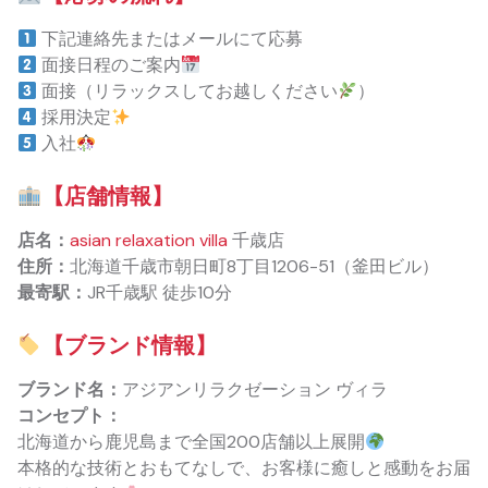
下記連絡先またはメールにて応募
面接日程のご案内
面接（リラックスしてお越しください
）
採用決定
入社
【店舗情報】
店名：
asian relaxation villa
千歳店
住所：
北海道千歳市朝日町8丁目1206-51（釜田ビル）
最寄駅：
JR千歳駅 徒歩10分
【ブランド情報】
ブランド名：
アジアンリラクゼーション ヴィラ
コンセプト：
北海道から鹿児島まで全国200店舗以上展開
本格的な技術とおもてなしで、お客様に癒しと感動をお届