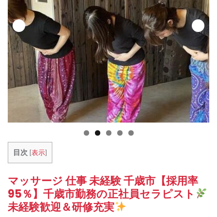
目次
[
表示
]
マッサージ 仕事 未経験 千歳市【採用率
95％】千歳市勤務の正社員セラピスト
未経験歓迎＆研修充実