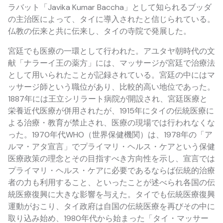
ラバット「Javika Kumar Baccha」として知られるブッダ
の主治医によって、タイに導入されたと信じられている。
仏教の伝来と共に伝来し、タイの寺院で発展した。
宮廷でも医療の一環として行われた。アユタヤ朝時代の文
献「ナラーイ王の薬方」には、マッサージが宮廷で治療法
として用いられたことが記録されている。宮廷の中にはマ
ッサージ師という職位があり、比較的高い地位であった。
1887年には王立シリラート病院が開設され、宮廷医療と
栄養近代医療が併用されたが、1915年にタイの伝統医療に
よる治療・教育が禁止され、医療の現場では行われなくな
った。1970年代WHO（世界保健機関）は、1978年の「ア
ルマ・アタ宣言」でプライマリ・ヘルス・ケアという保健
医療政策の理念とその目指すべき方向性を示し、宣言では
プライマリ・ヘルス・ケアに必要であるならば伝統的治療
者の力も利用すること、といったことが述べられ各国の伝
統医療復興に大きな影響を与えた。タイでも伝統医療復興
運動がおこり、タイ政府は自国の伝統医療を再びその中に
取り込み始め、1980年代から始まった「タイ・マッサー