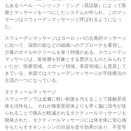
もあるペール・ヘンリック・リング（英語版）によって医
療とマッサージを一つにしたシステムが作られ、このマッ
サージはスウェーデンマッサージと呼ばれるようになっ
た。
スウェーデンマッサージはヨーロッパの古典的マッサージ
に比べて、深部の筋などの組織へのアプローチを重視し、
少量のオイルやクリームを使う特徴がある。スウェーデン
マッサージは、富裕層を対象とする贅沢なものとみられて
いたが、医療領域、スポーツ領域、美容領域にも普及して
きている。米国ではスウェーデンマッサージが手技療法の
主流の一つになっている。
タクティールマッサージ
スウェーデンでは皮膚に軽い刺激を与えることで接触受容
体を活性化し、それが痛覚受容体よりも早く脳に信号が送
られることで痛みが軽減されるタクティールマッサージも
開発された。タクティールマッサージには体全体に安心感
をもたらすオキシトシンの分泌を促す効果があり、不安等