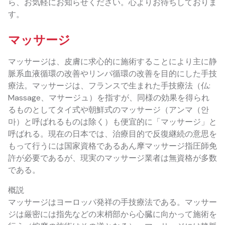
ら、お気軽にお知らせください。心よりお待ちしておりま
す。
マッサージ
マッサージは、皮膚に求心的に施術することにより主に静
脈系血液循環の改善やリンパ循環の改善を目的にした手技
療法。マッサージは、フランスで生まれた手技療法（仏:
Massage、マサージュ）を指すが、同様の効果を得られ
るものとしてタイ式や朝鮮式のマッサージ（アンマ（안
마）と呼ばれるものは除く）も便宜的に「マッサージ」と
呼ばれる。現在の日本では、治療目的で反復継続の意思を
もって行うには国家資格であるあん摩マッサージ指圧師免
許が必要であるが、現実のマッサージ業者は無資格が多数
である。
概説
マッサージはヨーロッパ発祥の手技療法である。マッサー
ジは厳密には指先などの末梢部から心臓に向かって施術を