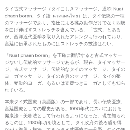
タイ古式マッサージ（タイこしきマッサージ、通称: Nuat
phaen boran、タイ語: นวดแผนไทย）は、タイ伝統の一種
のマッサージであり、指圧による揉み動作だけでなく四肢
を曲げ伸ばすストレッチを含んでいる。「古式」とある
が、西洋近代医学を取り入れたアレンジも行われており、
宮廷に伝承されたものにはストレッチの技法はない。
「Nuat phaen boran」を正確に翻訳すると古式マッサー
ジないし伝統的マッサージであるが、現在、タイマッサー
ジ、古式マッサージ、伝統的なタイのマッサージ、タイの
ヨーガマッサージ、タイの古典のマッサージ、タイの整
体、受動的ヨーガ、あるいは支援つきヨーガとしても知ら
れている。
本来タイ式医療（英語版）の一部であり、長い伝統医療、
宮廷医療としての歴史がある。1990年代にスパにおける
健康法・美容法として行われるようになった。現在知られ
るものは、1980年頃を境として、タイ政府の後ろ盾を得
ながら復興・構築してきたタイ式医療の一分野、タイの無