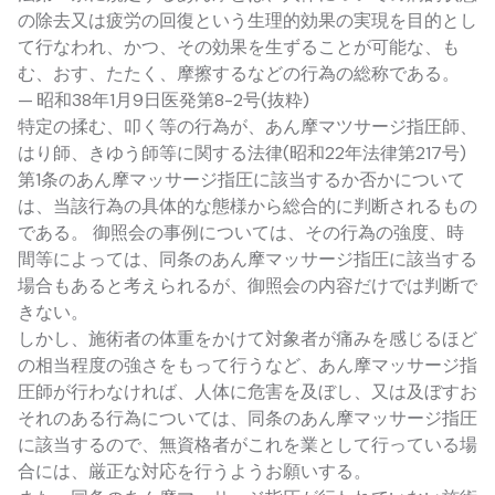
の除去又は疲労の回復という生理的効果の実現を目的とし
て行なわれ、かつ、その効果を生ずることが可能な、も
む、おす、たたく、摩擦するなどの行為の総称である。
— 昭和38年1月9日医発第8-2号(抜粋)
特定の揉む、叩く等の行為が、あん摩マツサージ指圧師、
はり師、きゆう師等に関する法律(昭和22年法律第217号)
第1条のあん摩マッサージ指圧に該当するか否かについて
は、当該行為の具体的な態様から総合的に判断されるもの
である。 御照会の事例については、その行為の強度、時
間等によっては、同条のあん摩マッサージ指圧に該当する
場合もあると考えられるが、御照会の内容だけでは判断で
きない。
しかし、施術者の体重をかけて対象者が痛みを感じるほど
の相当程度の強さをもって行うなど、あん摩マッサージ指
圧師が行わなければ、人体に危害を及ぼし、又は及ぼすお
それのある行為については、同条のあん摩マッサージ指圧
に該当するので、無資格者がこれを業として行っている場
合には、厳正な対応を行うようお願いする。