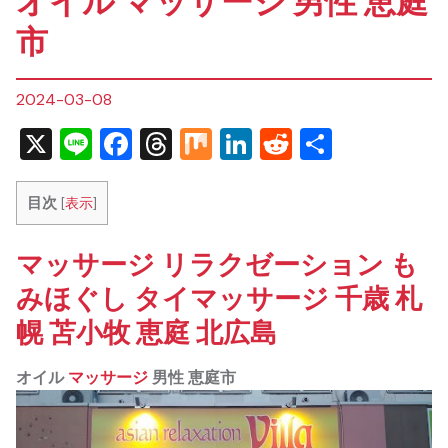
オイル マッサージ 男性 恵庭
市
2024-03-08
X
Line
Facebook
Threads
Mix
LinkedIn
Reddit
共
有
目次
[
表示
]
マッサージ リラクゼーション も
みほぐし タイマッサージ 千歳 札
幌 苫小牧 恵庭 北広島
オイル
マッサージ
男性 恵庭市