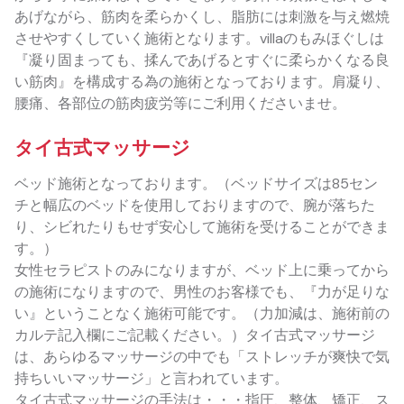
あげながら、筋肉を柔らかくし、脂肪には刺激を与え燃焼
させやすくしていく施術となります。villaのもみほぐしは
『凝り固まっても、揉んであげるとすぐに柔らかくなる良
い筋肉』を構成する為の施術となっております。肩凝り、
腰痛、各部位の筋肉疲労等にご利用くださいませ。
タイ古式マッサージ
ベッド施術となっております。（ベッドサイズは85セン
チと幅広のベッドを使用しておりますので、腕が落ちた
り、シビれたりもせず安心して施術を受けることができま
す。）
女性セラピストのみになりますが、ベッド上に乗ってから
の施術になりますので、男性のお客様でも、『力が足りな
い』ということなく施術可能です。（力加減は、施術前の
カルテ記入欄にご記載ください。）タイ古式マッサージ
は、あらゆるマッサージの中でも「ストレッチが爽快で気
持ちいいマッサージ」と言われています。
タイ古式マッサージの手法は・・・指圧、整体、矯正、ス