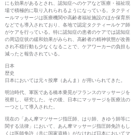
にも効果があるとされ、認知症へのケアなど医療・福祉現
場で積極的に取り入れられるようになっている。タクティ
ールマッサージは医療機関や高齢者福祉施設のほか保育所
などでも導入されており、各地で認定タクティールケア師
がケアを行っている。特に認知症の患者のケアでは認知症
の周辺症状の緩和効果がみられ、高齢者の精神状態が改善
され不穏行動も少なくなることで、ケアワーカーの負担も
減ったと報告されている。
日本
歴史
日本においては元々按摩（あんま）が用いられてきた。
明治時代、軍医である橋本乗晃がフランスのマッサージを
視察し、研究した。その後、日本にマッサージを医療法の
一つとして導入された。
現在の「あん摩マツサージ指圧師、はり師、きゆう師等に
関する法律」において、あん摩マッサージ指圧師免許もし
くは医師免許（共に国家資格）がなければ日本においてマ