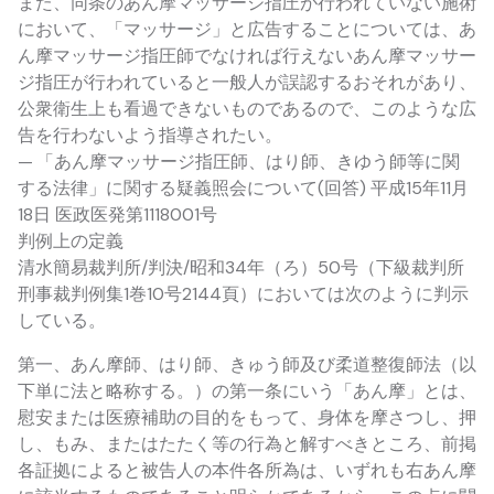
また、同条のあん摩マッサージ指圧が行われていない施術
において、「マッサージ」と広告することについては、あ
ん摩マッサージ指圧師でなければ行えないあん摩マッサー
ジ指圧が行われていると一般人が誤認するおそれがあり、
公衆衛生上も看過できないものであるので、このような広
告を行わないよう指導されたい。
— 「あん摩マッサージ指圧師、はり師、きゆう師等に関
する法律」に関する疑義照会について(回答) 平成15年11月
18日 医政医発第1118001号
判例上の定義
清水簡易裁判所/判決/昭和34年（ろ）50号（下級裁判所
刑事裁判例集1巻10号2144頁）においては次のように判示
している。
第一、あん摩師、はり師、きゅう師及び柔道整復師法（以
下単に法と略称する。）の第一条にいう「あん摩」とは、
慰安または医療補助の目的をもって、身体を摩さつし、押
し、もみ、またはたたく等の行為と解すべきところ、前掲
各証拠によると被告人の本件各所為は、いずれも右あん摩