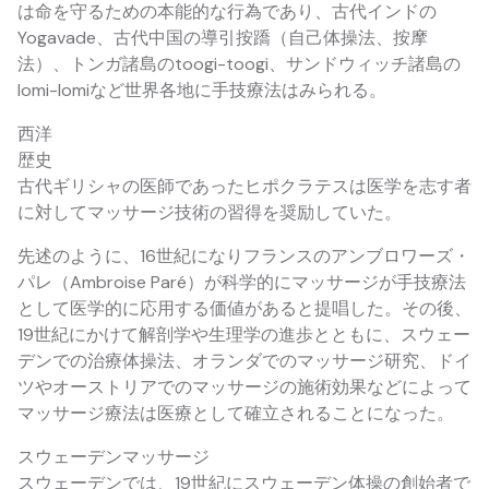
は命を守るための本能的な行為であり、古代インドの
Yogavade、古代中国の導引按蹻（自己体操法、按摩
法）、トンガ諸島のtoogi-toogi、サンドウィッチ諸島の
lomi-lomiなど世界各地に手技療法はみられる。
西洋
歴史
古代ギリシャの医師であったヒポクラテスは医学を志す者
に対してマッサージ技術の習得を奨励していた。
先述のように、16世紀になりフランスのアンブロワーズ・
パレ（Ambroise Paré）が科学的にマッサージが手技療法
として医学的に応用する価値があると提唱した。その後、
19世紀にかけて解剖学や生理学の進歩とともに、スウェー
デンでの治療体操法、オランダでのマッサージ研究、ドイ
ツやオーストリアでのマッサージの施術効果などによって
マッサージ療法は医療として確立されることになった。
スウェーデンマッサージ
スウェーデンでは、19世紀にスウェーデン体操の創始者で