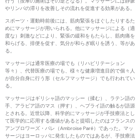
行う（按摩の施術はその逆となる）。マッサージには静脈
やリンパの滞りを改善しその流れを促進する効果がある。
スポーツ・運動時前後には、筋肉緊張をほぐしたりするた
めにマッサージが用いられる。他にマッサージによる（適
度な）刺激などにより、緊張の緩和をもたらし、筋肉痛を
和らげる、排便を促す、気分が和らぎ眠りを誘う、等があ
る。
マッサージは通常医療の場でも（リハビリテーション
等々）、代替医療の場でも、様々な健康増進目的で個々人
が自分自身に行う形（セルフマッサージ）でも行われてい
る。
マッサージはギリシャ語のマッシー（揉む）、ラテン語の
手、アラビア語のマス（押す）、ヘブライ語の触るが語源
とされる。近世以降、科学的にマッサージが手技療法とし
て医学的に応用する価値があると提唱したのはフランスの
アンブロワーズ・パレ（Ambroise Paré）であった。マッ
サージはヨーロッパに発生したものではあるが、手技療法