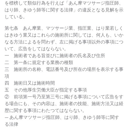
を標榜して類似行為を行えば「あん摩マツサージ指圧師、
はり師、きゆう師等に関する法律」の違反となる見解を示
している。
第七条 あん摩業、マツサージ業、指圧業、はり業若しく
はきゆう業又はこれらの施術所に関しては、何人も、いか
なる方法によるを問わず、左に掲げる事項以外の事項につ
いて、広告をしてはならない。
一 施術者である旨並びに施術者の氏名及び住所
二 第一条に規定する業務の種類
三 施術所の名称、電話番号及び所在の場所を表示する事
項
四 施術日又は施術時間
五 その他厚生労働大臣が指定する事項
② 前項第一号乃至第三号に掲げる事項について広告をす
る場合にも、その内容は、施術者の技能、施術方法又は経
歴に関する事項にわたつてはならない。
— あん摩マツサージ指圧師、はり師、きゆう師等に関す
る法律