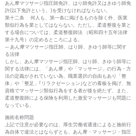
あん摩マツサージ指圧師免許、はり師免許又はきゆう師免
許(以下免許という。)を受けなければならない。
第十二条 何人も、第一条に掲げるものを除く外、医業
類似行為を業としてはならない。ただし、柔道整復を業と
する場合については、柔道整復師法 （昭和四十五年法律
第十九号）の定めるところによる。
— あん摩マツサージ指圧師、はり師、きゆう師等に関す
る法律
しかし、あん摩マツサージ指圧師、はり師、きゆう師等に
関する法律には、「あん摩」や「マッサージ」の行為・方
法の定義がされていない為、職業選択の自由もあり「整
体」や「整足」｢リラクゼーション｣などの看板を掲げ、無
資格でマッサージ類似行為をする者が後を絶たず、また、
柔道整復師による保険を利用した激安マッサージも問題に
なっている。
施術名称問題
上記で注意が必要なのは、厚生労働省通達によると施術行
為自体で違法とはならずとも、あん摩・マッサージ・指圧