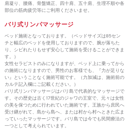
肩凝り、腰痛、骨盤矯正、四十肩、五十肩、生理不順や各
部位の筋肉疲労等にご利用くださいませ。
バリ式リンパマッサージ
ベッド施術となっております。（ベッドサイズは85セン
チと幅広のベッドを使用しておりますので、腕が落ちた
り、シビれたりもせず安心して施術を受けることができま
す。）
女性セラピストのみになりますが、ベッド上に乗ってから
の施術になりますので、男性のお客様でも、『力が足りな
い』ということなく施術可能です。（力加減は、施術前の
カルテ記入欄にご記載ください。）
バリ式リンパマッサージはバリ島で代表的なマッサージで
す。その歴史は古く17世紀のジャワの王室で、元々は女性
の美を保つために行われていた施術です。王族から庶民へ
受け継がれて、島から島へ、または村から村へときた広ま
っていったマッサージです。バリ島では今でも民間療法の
一つとして考えられています。