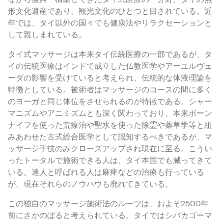
形文化遺産であり、観光文化のひとつと目されている。近
年では、タイ以外の国々でも健康法やリラクセーションと
して親しまれている。
タイ式マッサージは本来タイ伝統医療の一部であるが、タ
イの伝統医療はインドで成立した仏教医学やアーユルヴェ
ーダの影響を受けていると考えられ、伝統的な体液理論を
特徴としている。被術者はマッサージのコースの間に多く
のヨーガと同じ体位をさせられるのが特徴である。シャー
マニズムやアニミズムとも深く関わっており、本来ボーン
ナイフを使った荒療治や聖水を使った徐霊や薬草学等と組
みあわせた古式総合医学として認知するべきであるが、マ
ッサージ手技のみクローズアップされ現在に至る。こうい
ったトータルで施術できる人は、タイ本国でも減ってきて
いる。達人と呼ばれる人は麻痺などの治療も行っている
が、現在それらのノウハウも廃れてきている。
この独自のマッサージ施術法のルーツは、およそ2500年
前にさかのぼると考えられている。タイではシバカゴーマ