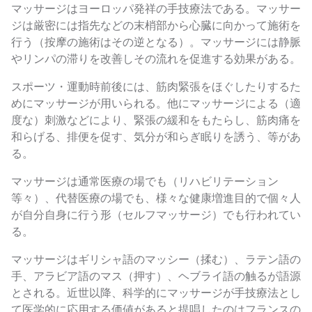
マッサージはヨーロッパ発祥の手技療法である。マッサー
ジは厳密には指先などの末梢部から心臓に向かって施術を
行う（按摩の施術はその逆となる）。マッサージには静脈
やリンパの滞りを改善しその流れを促進する効果がある。
スポーツ・運動時前後には、筋肉緊張をほぐしたりするた
めにマッサージが用いられる。他にマッサージによる（適
度な）刺激などにより、緊張の緩和をもたらし、筋肉痛を
和らげる、排便を促す、気分が和らぎ眠りを誘う、等があ
る。
マッサージは通常医療の場でも（リハビリテーション
等々）、代替医療の場でも、様々な健康増進目的で個々人
が自分自身に行う形（セルフマッサージ）でも行われてい
る。
マッサージはギリシャ語のマッシー（揉む）、ラテン語の
手、アラビア語のマス（押す）、ヘブライ語の触るが語源
とされる。近世以降、科学的にマッサージが手技療法とし
て医学的に応用する価値があると提唱したのはフランスの