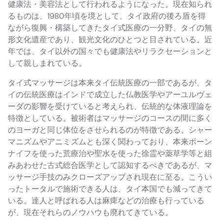
健康法・美容法として行われるようになった。現在知られ
るものは、1980年頃を境として、タイ政府の後ろ盾を得
ながら復興・構築してきたタイ式医療の一分野、タイの無
形文化遺産であり、観光文化のひとつと目されている。近
年では、タイ以外の国々でも健康法やリラクセーションと
して親しまれている。
タイ式マッサージは本来タイ伝統医療の一部であるが、タ
イの伝統医療はインドで成立した仏教医学やアーユルヴェ
ーダの影響を受けていると考えられ、伝統的な体液理論を
特徴としている。被術者はマッサージのコースの間に多く
のヨーガと同じ体位をさせられるのが特徴である。シャー
マニズムやアニミズムとも深く関わっており、本来ボーン
ナイフを使った荒療治や聖水を使った徐霊や薬草学等と組
みあわせた古式総合医学として認知するべきであるが、マ
ッサージ手技のみクローズアップされ現在に至る。こうい
ったトータルで施術できる人は、タイ本国でも減ってきて
いる。達人と呼ばれる人は麻痺などの治療も行っている
が、現在それらのノウハウも廃れてきている。