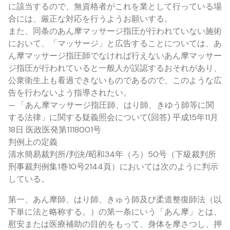
に該当するので、無資格者がこれを業として行っている場
合には、厳正な対応を行うようお願いする。
また、同条のあん摩マッサージ指圧が行われていない施術
において、「マッサージ」と広告することについては、あ
ん摩マッサージ指圧師でなければ行えないあん摩マッサー
ジ指圧が行われていると一般人が誤認するおそれがあり、
公衆衛生上も看過できないものであるので、このような広
告を行わないよう指導されたい。
— 「あん摩マッサージ指圧師、はり師、きゆう師等に関
する法律」に関する疑義照会について(回答) 平成15年11月
18日 医政医発第1118001号
判例上の定義
清水簡易裁判所/判決/昭和34年（ろ）50号（下級裁判所
刑事裁判例集1巻10号2144頁）においては次のように判示
している。
第一、あん摩師、はり師、きゅう師及び柔道整復師法（以
下単に法と略称する。）の第一条にいう「あん摩」とは、
慰安または医療補助の目的をもって、身体を摩さつし、押