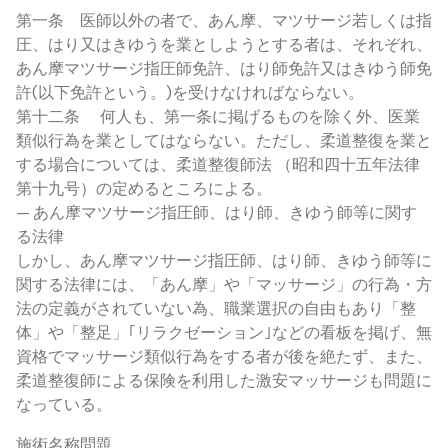
第一条 医師以外の者で、あん摩、マツサージ若しくは指
圧、はり又はきゆうを業としようとする者は、それぞれ、
あん摩マツサージ指圧師免許、はり師免許又はきゆう師免
許(以下免許という。)を受けなければならない。
第十二条 何人も、第一条に掲げるものを除く外、医業
類似行為を業としてはならない。ただし、柔道整復を業と
する場合については、柔道整復師法 （昭和四十五年法律
第十九号）の定めるところによる。
— あん摩マツサージ指圧師、はり師、きゆう師等に関す
る法律
しかし、あん摩マツサージ指圧師、はり師、きゆう師等に
関する法律には、「あん摩」や「マッサージ」の行為・方
法の定義がされていない為、職業選択の自由もあり「整
体」や「整足」｢リラクゼーション｣などの看板を掲げ、無
資格でマッサージ類似行為をする者が後を絶たず、また、
柔道整復師による保険を利用した激安マッサージも問題に
なっている。
施術名称問題