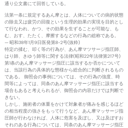
通り公文書にて回答している。
法第一条に規定するあん摩とは、人体についての病的状態
の除去又は疲労の回復という生理的効果の実現を目的とし
て行なわれ、かつ、その効果を生ずることが可能な、も
む、おす、たたく、摩擦するなどの行為の総称である。
— 昭和38年1月9日医発第8-2号(抜粋)
特定の揉む、叩く等の行為が、あん摩マツサージ指圧師、
はり師、きゆう師等に関する法律(昭和22年法律第217号)
第1条のあん摩マッサージ指圧に該当するか否かについて
は、当該行為の具体的な態様から総合的に判断されるもの
である。 御照会の事例については、その行為の強度、時
間等によっては、同条のあん摩マッサージ指圧に該当する
場合もあると考えられるが、御照会の内容だけでは判断で
きない。
しかし、施術者の体重をかけて対象者が痛みを感じるほど
の相当程度の強さをもって行うなど、あん摩マッサージ指
圧師が行わなければ、人体に危害を及ぼし、又は及ぼすお
それのある行為については、同条のあん摩マッサージ指圧