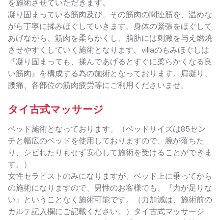
を施術させていただきます。
凝り固まっている筋肉及び、その筋肉の関連筋を、温めな
がら丁寧に揉みほぐしていきます。身体の緊張をほぐして
あげながら、筋肉を柔らかくし、脂肪には刺激を与え燃焼
させやすくしていく施術となります。villaのもみほぐしは
『凝り固まっても、揉んであげるとすぐに柔らかくなる良
い筋肉』を構成する為の施術となっております。肩凝り、
腰痛、各部位の筋肉疲労等にご利用くださいませ。
タイ古式マッサージ
ベッド施術となっております。（ベッドサイズは85セン
チと幅広のベッドを使用しておりますので、腕が落ちた
り、シビれたりもせず安心して施術を受けることができま
す。）
女性セラピストのみになりますが、ベッド上に乗ってから
の施術になりますので、男性のお客様でも、『力が足りな
い』ということなく施術可能です。（力加減は、施術前の
カルテ記入欄にご記載ください。）タイ古式マッサージ