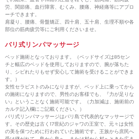
労、関節痛、血行障害、むくみ、腰痛、神経痛等にアプロ
ーチできます。
肩凝り、腰痛、骨盤矯正、四十肩、五十肩、生理不順や各
部位の筋肉疲労等にご利用くださいませ。
バリ式リンパマッサージ
ベッド施術となっております。（ベッドサイズは85セン
チと幅広のベッドを使用しておりますので、腕が落ちた
り、シビれたりもせず安心して施術を受けることができま
す。）
女性セラピストのみになりますが、ベッド上に乗ってから
の施術になりますので、男性のお客様でも、『力が足りな
い』ということなく施術可能です。（力加減は、施術前の
カルテ記入欄にご記載ください。）
バリ式リンパマッサージはバリ島で代表的なマッサージで
す。その歴史は古く17世紀のジャワの王室で、元々は女性
の美を保つために行われていた施術です。王族から庶民へ
受け継がれて、島から島へ、または村から村へときた広ま