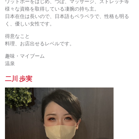
ワットポーをはじめ、つぼ、マッサージ、ストレッチ等
様々な資格を取得している凄腕の持ち主。
日本在住は長いので、日本語もペラペラで、性格も明る
く、優しい女性です。
得意なこと
料理、お店出せるレベルです。
趣味・マイブーム
温泉
二川 歩実