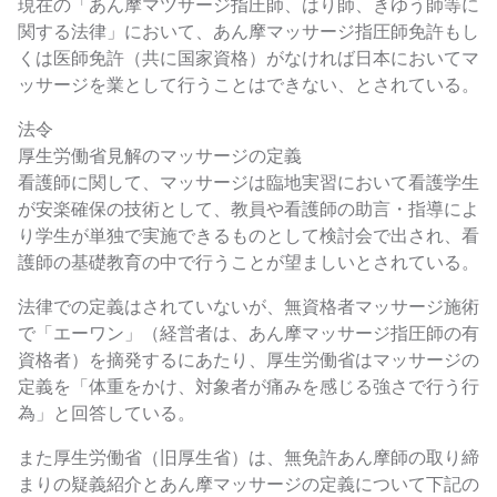
現在の「あん摩マツサージ指圧師、はり師、きゆう師等に
関する法律」において、あん摩マッサージ指圧師免許もし
くは医師免許（共に国家資格）がなければ日本においてマ
ッサージを業として行うことはできない、とされている。
法令
厚生労働省見解のマッサージの定義
看護師に関して、マッサージは臨地実習において看護学生
が安楽確保の技術として、教員や看護師の助言・指導によ
り学生が単独で実施できるものとして検討会で出され、看
護師の基礎教育の中で行うことが望ましいとされている。
法律での定義はされていないが、無資格者マッサージ施術
で「エーワン」（経営者は、あん摩マッサージ指圧師の有
資格者）を摘発するにあたり、厚生労働省はマッサージの
定義を「体重をかけ、対象者が痛みを感じる強さで行う行
為」と回答している。
また厚生労働省（旧厚生省）は、無免許あん摩師の取り締
まりの疑義紹介とあん摩マッサージの定義について下記の