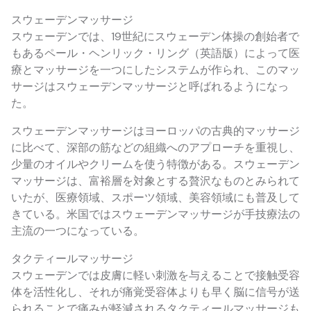
スウェーデンマッサージ
スウェーデンでは、19世紀にスウェーデン体操の創始者で
もあるペール・ヘンリック・リング（英語版）によって医
療とマッサージを一つにしたシステムが作られ、このマッ
サージはスウェーデンマッサージと呼ばれるようになっ
た。
スウェーデンマッサージはヨーロッパの古典的マッサージ
に比べて、深部の筋などの組織へのアプローチを重視し、
少量のオイルやクリームを使う特徴がある。スウェーデン
マッサージは、富裕層を対象とする贅沢なものとみられて
いたが、医療領域、スポーツ領域、美容領域にも普及して
きている。米国ではスウェーデンマッサージが手技療法の
主流の一つになっている。
タクティールマッサージ
スウェーデンでは皮膚に軽い刺激を与えることで接触受容
体を活性化し、それが痛覚受容体よりも早く脳に信号が送
られることで痛みが軽減されるタクティールマッサージも