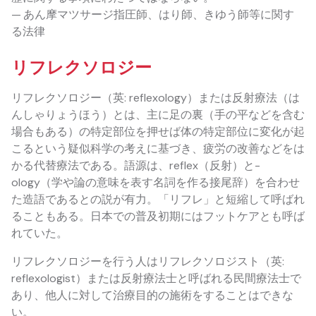
— あん摩マツサージ指圧師、はり師、きゆう師等に関す
る法律
リフレクソロジー
リフレクソロジー（英: reflexology）または反射療法（は
んしゃりょうほう）とは、主に足の裏（手の平などを含む
場合もある）の特定部位を押せば体の特定部位に変化が起
こるという疑似科学の考えに基づき、疲労の改善などをは
かる代替療法である。語源は、reflex（反射）と-
ology（学や論の意味を表す名詞を作る接尾辞）を合わせ
た造語であるとの説が有力。「リフレ」と短縮して呼ばれ
ることもある。日本での普及初期にはフットケアとも呼ば
れていた。
リフレクソロジーを行う人はリフレクソロジスト（英:
reflexologist）または反射療法士と呼ばれる民間療法士で
あり、他人に対して治療目的の施術をすることはできな
い。