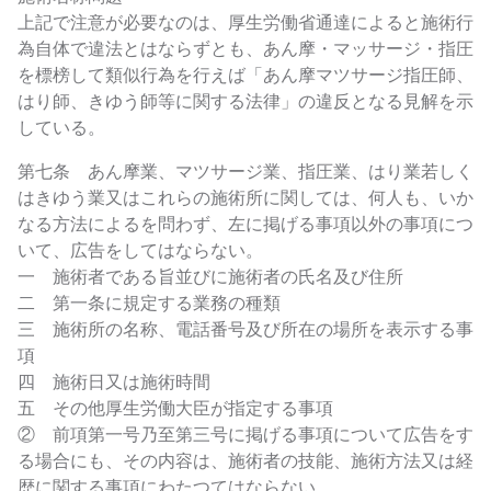
上記で注意が必要なのは、厚生労働省通達によると施術行
為自体で違法とはならずとも、あん摩・マッサージ・指圧
を標榜して類似行為を行えば「あん摩マツサージ指圧師、
はり師、きゆう師等に関する法律」の違反となる見解を示
している。
第七条 あん摩業、マツサージ業、指圧業、はり業若しく
はきゆう業又はこれらの施術所に関しては、何人も、いか
なる方法によるを問わず、左に掲げる事項以外の事項につ
いて、広告をしてはならない。
一 施術者である旨並びに施術者の氏名及び住所
二 第一条に規定する業務の種類
三 施術所の名称、電話番号及び所在の場所を表示する事
項
四 施術日又は施術時間
五 その他厚生労働大臣が指定する事項
② 前項第一号乃至第三号に掲げる事項について広告をす
る場合にも、その内容は、施術者の技能、施術方法又は経
歴に関する事項にわたつてはならない。