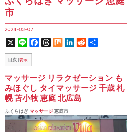
ふくらはぎ マッサージ 恵庭
市
2024-03-07
X
Line
Facebook
Threads
Mix
LinkedIn
Reddit
共
有
目次
[
表示
]
マッサージ リラクゼーション も
みほぐし タイマッサージ 千歳 札
幌 苫小牧 恵庭 北広島
ふくらはぎ
マッサージ
恵庭市