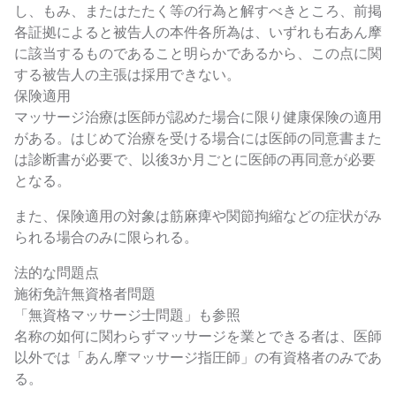
し、もみ、またはたたく等の行為と解すべきところ、前掲
各証拠によると被告人の本件各所為は、いずれも右あん摩
に該当するものであること明らかであるから、この点に関
する被告人の主張は採用できない。
保険適用
マッサージ治療は医師が認めた場合に限り健康保険の適用
がある。はじめて治療を受ける場合には医師の同意書また
は診断書が必要で、以後3か月ごとに医師の再同意が必要
となる。
また、保険適用の対象は筋麻痺や関節拘縮などの症状がみ
られる場合のみに限られる。
法的な問題点
施術免許無資格者問題
「無資格マッサージ士問題」も参照
名称の如何に関わらずマッサージを業とできる者は、医師
以外では「あん摩マッサージ指圧師」の有資格者のみであ
る。