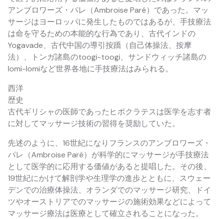
アンブロワーズ・パレ（Ambroise Paré）であった。マッ
サージはヨーロッパに発生したものではあるが、手技療法
は命を守るための本能的な行為であり、古代インドの
Yogavade、古代中国の導引按蹻（自己体操法、按摩
法）、トンガ諸島のtoogi-toogi、サンドウィッチ諸島の
lomi-lomiなど世界各地に手技療法はみられる。
西洋
歴史
古代ギリシャの医師であったヒポクラテスは医学を志す者
に対してマッサージ技術の習得を奨励していた。
先述のように、16世紀になりフランスのアンブロワーズ・
パレ（Ambroise Paré）が科学的にマッサージが手技療法
として医学的に応用する価値があると提唱した。その後、
19世紀にかけて解剖学や生理学の進歩とともに、スウェー
デンでの治療体操法、オランダでのマッサージ研究、ドイ
ツやオーストリアでのマッサージの施術効果などによって
マッサージ療法は医療として確立されることになった。