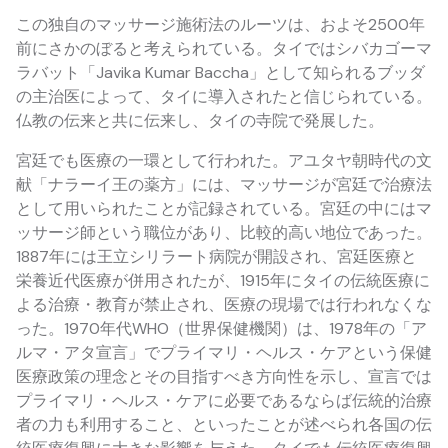
この独自のマッサージ施術法のルーツは、およそ2500年
前にさかのぼると考えられている。タイではシバカゴーマ
ラバット「Javika Kumar Baccha」として知られるブッダ
の主治医によって、タイに導入されたと信じられている。
仏教の伝来と共に伝来し、タイの寺院で発展した。
宮廷でも医療の一環として行われた。アユタヤ朝時代の文
献「ナラーイ王の薬方」には、マッサージが宮廷で治療法
として用いられたことが記録されている。宮廷の中にはマ
ッサージ師という職位があり、比較的高い地位であった。
1887年には王立シリラート病院が開設され、宮廷医療と
栄養近代医療が併用されたが、1915年にタイの伝統医療に
よる治療・教育が禁止され、医療の現場では行われなくな
った。1970年代WHO（世界保健機関）は、1978年の「ア
ルマ・アタ宣言」でプライマリ・ヘルス・ケアという保健
医療政策の理念とその目指すべき方向性を示し、宣言では
プライマリ・ヘルス・ケアに必要であるならば伝統的治療
者の力も利用すること、といったことが述べられ各国の伝