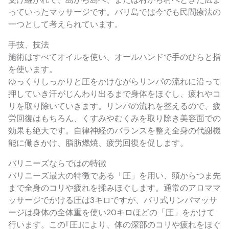
っていったマッサージです。バリ島では今でも民間療法の
一つとして考えられています。
手技、技法
施術はすべてオイルを使い、オールハンドで手のひらと指
を使います。
ゆっくりしっかりと圧をかけながらリンパの流れに沿って
押していき汗がじんわり出るまで身体をほぐし、疲れやコ
リを取り除いていきます。リンパの流れを整えるので、疲
労回復はもちろん、くすみやむくみを取り除き美容面での
効果も絶大です。自律神経のバランスを整え全身の代謝機
能に働きかけ、脂肪燃焼、疲労回復を促します。
バリニーズならではの特徴
バリニーズ最大の特徴である「圧」を用い、頭からつま先
まで全身のコリや疲れを揉みほぐします。通常のアロママ
ッサージでかける圧は3キロですが、バリ式リンパマッサ
ージは身体の全体重を使い20キロほどの「圧」をかけて
行います。この｢圧｣により、体の深部のコリや疲れをほぐ