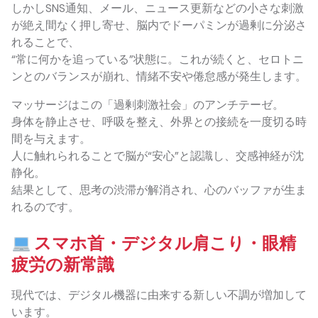
しかしSNS通知、メール、ニュース更新などの小さな刺激
が絶え間なく押し寄せ、脳内でドーパミンが過剰に分泌さ
れることで、
“常に何かを追っている”状態に。これが続くと、セロトニ
ンとのバランスが崩れ、情緒不安や倦怠感が発生します。
マッサージはこの「過剰刺激社会」のアンチテーゼ。
身体を静止させ、呼吸を整え、外界との接続を一度切る時
間を与えます。
人に触れられることで脳が“安心”と認識し、交感神経が沈
静化。
結果として、思考の渋滞が解消され、心のバッファが生ま
れるのです。
スマホ首・デジタル肩こり・眼精
疲労の新常識
現代では、デジタル機器に由来する新しい不調が増加して
います。