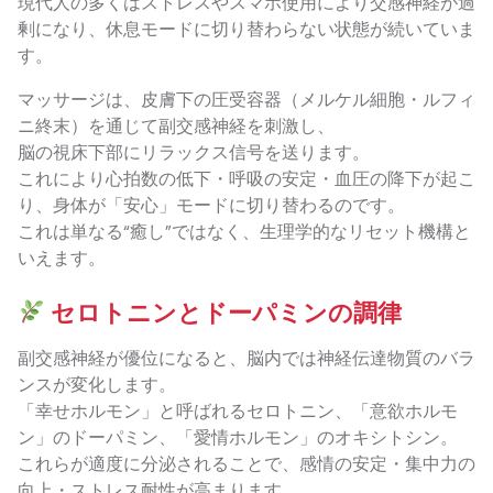
現代人の多くはストレスやスマホ使用により交感神経が過
剰になり、休息モードに切り替わらない状態が続いていま
す。
マッサージは、皮膚下の圧受容器（メルケル細胞・ルフィ
ニ終末）を通じて副交感神経を刺激し、
脳の視床下部にリラックス信号を送ります。
これにより心拍数の低下・呼吸の安定・血圧の降下が起こ
り、身体が「安心」モードに切り替わるのです。
これは単なる“癒し”ではなく、生理学的なリセット機構と
いえます。
セロトニンとドーパミンの調律
副交感神経が優位になると、脳内では神経伝達物質のバラ
ンスが変化します。
「幸せホルモン」と呼ばれるセロトニン、「意欲ホルモ
ン」のドーパミン、「愛情ホルモン」のオキシトシン。
これらが適度に分泌されることで、感情の安定・集中力の
向上・ストレス耐性が高まります。