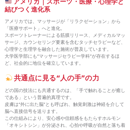
アメリカ｜スポーツ・医療・心理学と
結びつく進化系
アメリカでは、マッサージが「リラクゼーション」から
「医療サポート」へと進化。
スポーツトレーナーによる筋膜リリース、メディカルマッ
サージ、カウンセリング要素を含むタッチセラピーなど、
心理学と生理学を融合した施術が普及しています。
大学医学部にも“マッサージセラピー学科”が存在するほ
ど、社会的に地位を確立しています。
共通点に見る“人の手”の力
どの国の技法にも共通するのは、「手で触れることが癒し
である」という普遍的真理です。
皮膚は“外に出た脳”とも呼ばれ、触覚刺激は神経を介して
脳へ直接信号を送ります。
この仕組みにより、安心感や信頼感をもたらすホルモン
「オキシトシン」が分泌され、心拍や呼吸が自然と落ち着