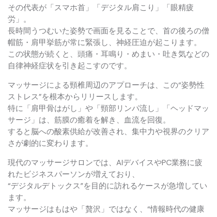
その代表が「スマホ首」「デジタル肩こり」「眼精疲
労」。
長時間うつむいた姿勢で画面を見ることで、首の後ろの僧
帽筋・肩甲挙筋が常に緊張し、神経圧迫が起こります。
この状態が続くと、頭痛・耳鳴り・めまい・吐き気などの
自律神経症状を引き起こすのです。
マッサージによる頸椎周辺のアプローチは、この“姿勢性
ストレス”を根本からリリースします。
特に「肩甲骨はがし」や「頸部リンパ流し」「ヘッドマッ
サージ」は、筋膜の癒着を解き、血流を回復。
すると脳への酸素供給が改善され、集中力や視界のクリア
さが劇的に変わります。
現代のマッサージサロンでは、AIデバイスやPC業務に疲
れたビジネスパーソンが増えており、
“デジタルデトックス”を目的に訪れるケースが急増してい
ます。
マッサージはもはや「贅沢」ではなく、“情報時代の健康