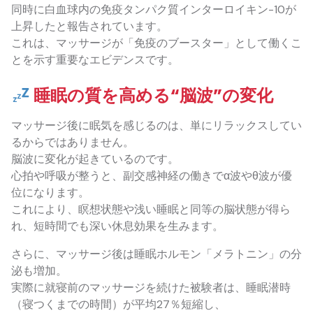
同時に白血球内の免疫タンパク質インターロイキン-10が
上昇したと報告されています。
これは、マッサージが「免疫のブースター」として働くこ
とを示す重要なエビデンスです。
睡眠の質を高める“脳波”の変化
マッサージ後に眠気を感じるのは、単にリラックスしてい
るからではありません。
脳波に変化が起きているのです。
心拍や呼吸が整うと、副交感神経の働きでα波やθ波が優
位になります。
これにより、瞑想状態や浅い睡眠と同等の脳状態が得ら
れ、短時間でも深い休息効果を生みます。
さらに、マッサージ後は睡眠ホルモン「メラトニン」の分
泌も増加。
実際に就寝前のマッサージを続けた被験者は、睡眠潜時
（寝つくまでの時間）が平均27％短縮し、