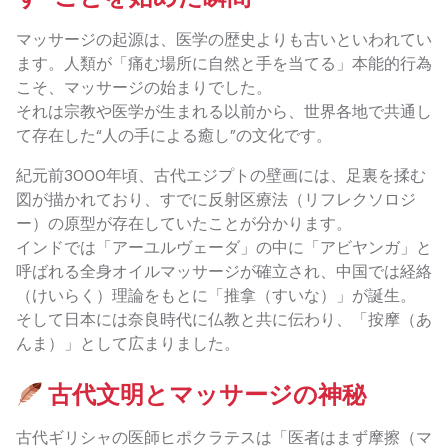
マッサージの起源は、医学の歴史よりも古いといわれてい
ます。人類が「痛む場所に自然と手を当てる」本能的行為
こそ、マッサージの始まりでした。
それは宗教や医学が生まれる以前から、世界各地で共通し
て存在した“人の手による癒し”の文化です。
紀元前3000年頃、古代エジプトの壁画には、足裏を揉む
図が描かれており、すでに反射区療法（リフレクソロジ
ー）の原型が存在していたことが分かります。
インドでは「アーユルヴェーダ」の中に「アビヤンガ」と
呼ばれる全身オイルマッサージが確立され、中国では経絡
（けいらく）理論をもとに「推拿（すいな）」が誕生。
そして日本には奈良時代に仏教と共に伝わり、「按摩（あ
んま）」として広まりました。
古代文明とマッサージの神秘
古代ギリシャの医師ヒポクラテスは「医者はまず摩擦（マ