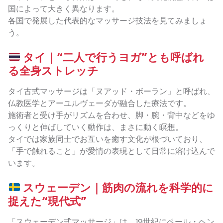
国によって大きく異なります。
各国で発展した代表的なマッサージ技法を見てみましょ
う。
タイ｜“二人で行うヨガ”とも呼ばれ
る全身ストレッチ
タイ古式マッサージは「ヌアッド・ボーラン」と呼ばれ、
仏教医学とアーユルヴェーダが融合した療法です。
施術者と受け手がリズムを合わせ、脚・腕・背中などをゆ
っくりと伸ばしていく動作は、まさに動く瞑想。
タイでは家族同士でお互いを癒す文化が根づいており、
「手で触れること」が愛情の表現として日常に溶け込んで
います。
スウェーデン｜筋肉の流れを科学的に
捉えた“現代式”
「スウェーデン式マッサージ」は、19世紀にペール・ヘン