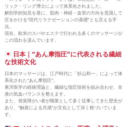
リック・リング博士によって体系化されました。
解剖学的知見を基に、筋肉・神経・血管の方向を意識して
圧をかける“現代リラクゼーションの基礎”とも言える手
法。
現在、欧米のスパやエステで行われる多くのマッサージが
この流れを汲んでいます。
日本｜“あん摩指圧”に代表される繊細
な技術文化
日本のマッサージは、江戸時代に「杉山和一」によって体
系化された“あん摩指圧”。
東洋医学の経絡理論と、繊細な指圧技術を組み合わせ、全
身の気血バランスを整えます。
また、視覚障がい者が職業として多く従事してきた歴史が
あり、“触覚による共感”が文化として深く根づいていま
す。