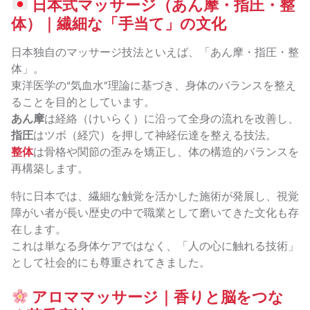
日本式マッサージ（あん摩・指圧・整
体）｜繊細な「手当て」の文化
日本独自のマッサージ技法といえば、「あん摩・指圧・整
体」。
東洋医学の“気血水”理論に基づき、身体のバランスを整え
ることを目的としています。
あん摩
は経絡（けいらく）に沿って全身の流れを改善し、
指圧
はツボ（経穴）を押して神経伝達を整える技法。
整体
は骨格や関節の歪みを矯正し、体の構造的バランスを
再構築します。
特に日本では、繊細な触覚を活かした施術が発展し、視覚
障がい者が長い歴史の中で職業として磨いてきた文化も存
在します。
これは単なる身体ケアではなく、「人の心に触れる技術」
として社会的にも尊重されてきました。
アロママッサージ｜香りと脳をつな