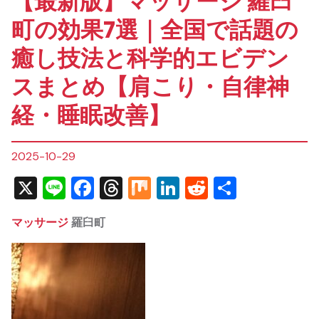
【最新版】マッサージ 羅臼
町の効果7選｜全国で話題の
癒し技法と科学的エビデン
スまとめ【肩こり・自律神
経・睡眠改善】
2025-10-29
X
Line
Facebook
Threads
Mix
LinkedIn
Reddit
共
有
マッサージ
羅臼町