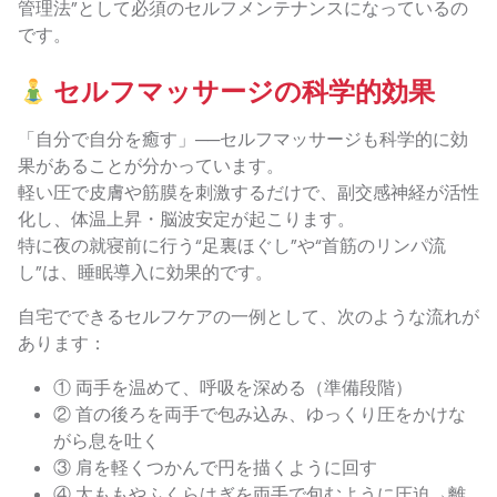
管理法”として必須のセルフメンテナンスになっているの
です。
セルフマッサージの科学的効果
「自分で自分を癒す」──セルフマッサージも科学的に効
果があることが分かっています。
軽い圧で皮膚や筋膜を刺激するだけで、副交感神経が活性
化し、体温上昇・脳波安定が起こります。
特に夜の就寝前に行う“足裏ほぐし”や“首筋のリンパ流
し”は、睡眠導入に効果的です。
自宅でできるセルフケアの一例として、次のような流れが
あります：
① 両手を温めて、呼吸を深める（準備段階）
② 首の後ろを両手で包み込み、ゆっくり圧をかけな
がら息を吐く
③ 肩を軽くつかんで円を描くように回す
④ 太ももやふくらはぎを両手で包むように圧迫→離