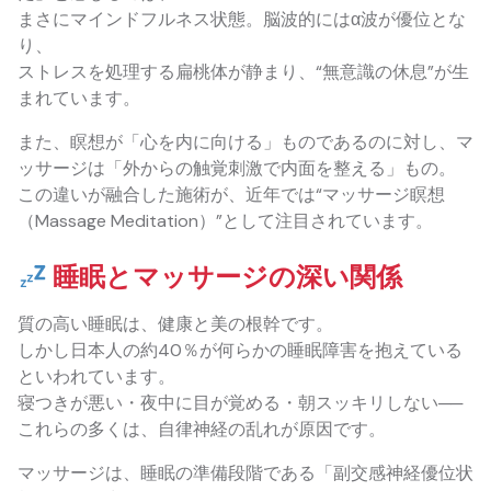
まさにマインドフルネス状態。脳波的にはα波が優位とな
り、
ストレスを処理する扁桃体が静まり、“無意識の休息”が生
まれています。
また、瞑想が「心を内に向ける」ものであるのに対し、マ
ッサージは「外からの触覚刺激で内面を整える」もの。
この違いが融合した施術が、近年では“マッサージ瞑想
（Massage Meditation）”として注目されています。
睡眠とマッサージの深い関係
質の高い睡眠は、健康と美の根幹です。
しかし日本人の約40％が何らかの睡眠障害を抱えている
といわれています。
寝つきが悪い・夜中に目が覚める・朝スッキリしない──
これらの多くは、自律神経の乱れが原因です。
マッサージは、睡眠の準備段階である「副交感神経優位状