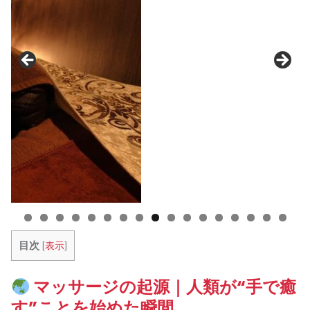
目次
[
表示
]
マッサージの起源｜人類が“手で癒
す”ことを始めた瞬間