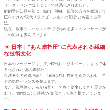
リック・リング博士によって体系化されました。
解剖学的知見を基に、筋肉・神経・血管の方向を意識して
圧をかける“現代リラクゼーションの基礎”とも言える手
法。
現在、欧米のスパやエステで行われる多くのマッサージが
この流れを汲んでいます。
日本｜“あん摩指圧”に代表される繊細
な技術文化
日本のマッサージは、江戸時代に「杉山和一」によって体
系化された“あん摩指圧”。
東洋医学の経絡理論と、繊細な指圧技術を組み合わせ、全
身の気血バランスを整えます。
また、視覚障がい者が職業として多く従事してきた歴史が
あり、“触覚による共感”が文化として深く根づいていま
す。