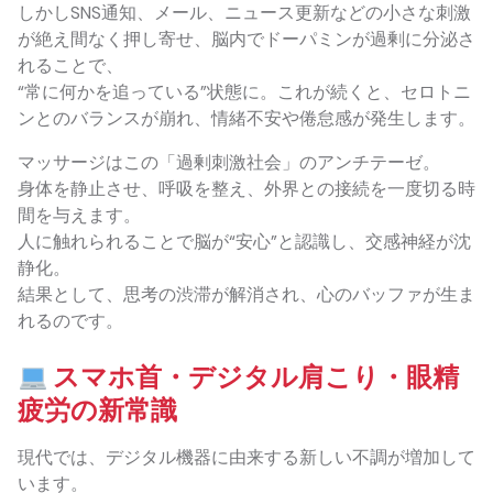
しかしSNS通知、メール、ニュース更新などの小さな刺激
が絶え間なく押し寄せ、脳内でドーパミンが過剰に分泌さ
れることで、
“常に何かを追っている”状態に。これが続くと、セロトニ
ンとのバランスが崩れ、情緒不安や倦怠感が発生します。
マッサージはこの「過剰刺激社会」のアンチテーゼ。
身体を静止させ、呼吸を整え、外界との接続を一度切る時
間を与えます。
人に触れられることで脳が“安心”と認識し、交感神経が沈
静化。
結果として、思考の渋滞が解消され、心のバッファが生ま
れるのです。
スマホ首・デジタル肩こり・眼精
疲労の新常識
現代では、デジタル機器に由来する新しい不調が増加して
います。