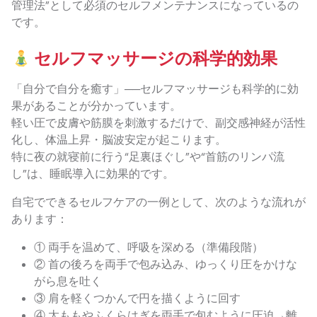
管理法”として必須のセルフメンテナンスになっているの
です。
セルフマッサージの科学的効果
「自分で自分を癒す」──セルフマッサージも科学的に効
果があることが分かっています。
軽い圧で皮膚や筋膜を刺激するだけで、副交感神経が活性
化し、体温上昇・脳波安定が起こります。
特に夜の就寝前に行う“足裏ほぐし”や“首筋のリンパ流
し”は、睡眠導入に効果的です。
自宅でできるセルフケアの一例として、次のような流れが
あります：
① 両手を温めて、呼吸を深める（準備段階）
② 首の後ろを両手で包み込み、ゆっくり圧をかけな
がら息を吐く
③ 肩を軽くつかんで円を描くように回す
④ 太ももやふくらはぎを両手で包むように圧迫→離