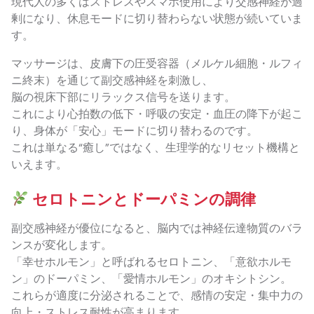
現代人の多くはストレスやスマホ使用により交感神経が過
剰になり、休息モードに切り替わらない状態が続いていま
す。
マッサージは、皮膚下の圧受容器（メルケル細胞・ルフィ
ニ終末）を通じて副交感神経を刺激し、
脳の視床下部にリラックス信号を送ります。
これにより心拍数の低下・呼吸の安定・血圧の降下が起こ
り、身体が「安心」モードに切り替わるのです。
これは単なる“癒し”ではなく、生理学的なリセット機構と
いえます。
セロトニンとドーパミンの調律
副交感神経が優位になると、脳内では神経伝達物質のバラ
ンスが変化します。
「幸せホルモン」と呼ばれるセロトニン、「意欲ホルモ
ン」のドーパミン、「愛情ホルモン」のオキシトシン。
これらが適度に分泌されることで、感情の安定・集中力の
向上・ストレス耐性が高まります。