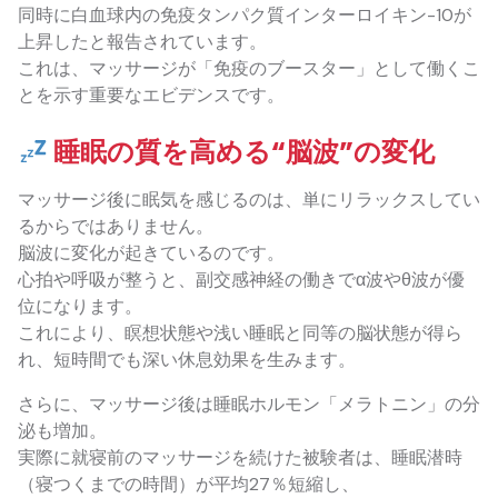
同時に白血球内の免疫タンパク質インターロイキン-10が
上昇したと報告されています。
これは、マッサージが「免疫のブースター」として働くこ
とを示す重要なエビデンスです。
睡眠の質を高める“脳波”の変化
マッサージ後に眠気を感じるのは、単にリラックスしてい
るからではありません。
脳波に変化が起きているのです。
心拍や呼吸が整うと、副交感神経の働きでα波やθ波が優
位になります。
これにより、瞑想状態や浅い睡眠と同等の脳状態が得ら
れ、短時間でも深い休息効果を生みます。
さらに、マッサージ後は睡眠ホルモン「メラトニン」の分
泌も増加。
実際に就寝前のマッサージを続けた被験者は、睡眠潜時
（寝つくまでの時間）が平均27％短縮し、