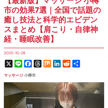
【最新版】マッサージ 小樽
市の効果7選｜全国で話題の
癒し技法と科学的エビデン
スまとめ【肩こり・自律神
経・睡眠改善】
2025-10-28
X
Line
Facebook
Threads
Mix
LinkedIn
Reddit
共
有
マッサージ
小樽市