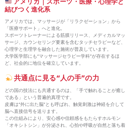
アメリカ｜スポーツ・医療・心理学と
結びつく進化系
アメリカでは、マッサージが「リラクゼーション」から
「医療サポート」へと進化。
スポーツトレーナーによる筋膜リリース、メディカルマッ
サージ、カウンセリング要素を含むタッチセラピーなど、
心理学と生理学を融合した施術が普及しています。
大学医学部にも“マッサージセラピー学科”が存在するほ
ど、社会的に地位を確立しています。
共通点に見る“人の手”の力
どの国の技法にも共通するのは、「手で触れることが癒し
である」という普遍的真理です。
皮膚は“外に出た脳”とも呼ばれ、触覚刺激は神経を介して
脳へ直接信号を送ります。
この仕組みにより、安心感や信頼感をもたらすホルモン
「オキシトシン」が分泌され、心拍や呼吸が自然と落ち着