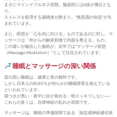
まさにマインドフルネス状態。脳波的にはα波が優位とな
り、
ストレスを処理する扁桃体が静まり、“無意識の休息”が生
まれています。
また、瞑想が「心を内に向ける」ものであるのに対し、マ
ッサージは「外からの触覚刺激で内面を整える」もの。
この違いが融合した施術が、近年では“マッサージ瞑想
（Massage Meditation）”として注目されています。
睡眠とマッサージの深い関係
質の高い睡眠は、健康と美の根幹です。
しかし日本人の約40％が何らかの睡眠障害を抱えている
といわれています。
寝つきが悪い・夜中に目が覚める・朝スッキリしない──
これらの多くは、自律神経の乱れが原因です。
マッサージは、睡眠の準備段階である「副交感神経優位状