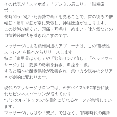
その代表が「スマホ首」「デジタル肩こり」「眼精疲
労」。
長時間うつむいた姿勢で画面を見ることで、首の後ろの僧
帽筋・肩甲挙筋が常に緊張し、神経圧迫が起こります。
この状態が続くと、頭痛・耳鳴り・めまい・吐き気などの
自律神経症状を引き起こすのです。
マッサージによる頸椎周辺のアプローチは、この“姿勢性
ストレス”を根本からリリースします。
特に「肩甲骨はがし」や「頸部リンパ流し」「ヘッドマッ
サージ」は、筋膜の癒着を解き、血流を回復。
すると脳への酸素供給が改善され、集中力や視界のクリア
さが劇的に変わります。
現代のマッサージサロンでは、AIデバイスやPC業務に疲
れたビジネスパーソンが増えており、
“デジタルデトックス”を目的に訪れるケースが急増してい
ます。
マッサージはもはや「贅沢」ではなく、“情報時代の健康