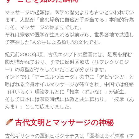
マッサージの起源は、医学の歴史よりも古いといわれてい
ます。人類が「痛む場所に自然と手を当てる」本能的行為
こそ、マッサージの始まりでした。
それは宗教や医学が生まれる以前から、世界各地で共通し
て存在した“人の手による癒し”の文化です。
紀元前3000年頃、古代エジプトの壁画には、足裏を揉む
図が描かれており、すでに反射区療法（リフレクソロジ
ー）の原型が存在していたことが分かります。
インドでは「アーユルヴェーダ」の中に「アビヤンガ」と
呼ばれる全身オイルマッサージが確立され、中国では経絡
（けいらく）理論をもとに「推拿（すいな）」が誕生。
そして日本には奈良時代に仏教と共に伝わり、「按摩（あ
んま）」として広まりました。
古代文明とマッサージの神秘
古代ギリシャの医師ヒポクラテスは「医者はまず摩擦（マ