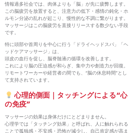
情報過多社会では、肉体よりも「脳」が先に疲弊します。
この脳疲労を放置すると、注意力の低下・感情の鈍化・ホ
ルモン分泌の乱れが起こり、慢性的な不調に繋がります。
マッサージはこの脳疲労を直接リリースする数少ない手段
です。
特に頭部や首周りを中心に行う「ドライヘッドスパ」「ヘ
ッドケアマッサージ」は、
頭皮の血行を促し、脳脊髄液の循環を改善します。
これにより脳の圧迫感が和らぎ、集中力や創造力が回復。
リモートワーカーや経営者の間でも、“脳の休息時間”とし
て支持されています。
心理的側面｜タッチングによる“心
の免疫”
マッサージの効果は身体だけにとどまりません。
心理学では「タッチング効果」と呼ばれ、人に触れられる
ことで孤独感・不安感・恐怖が減少し、自己肯定感が高ま