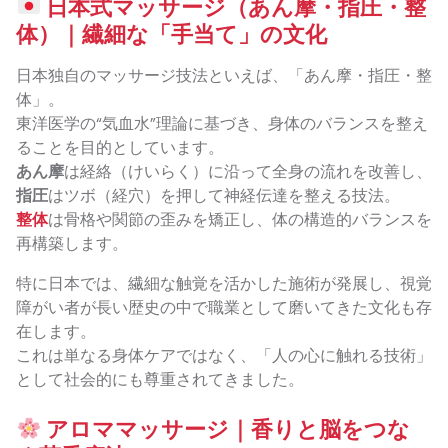
日本式マッサージ（あん摩・指圧・整
体）｜繊細な「手当て」の文化
日本独自のマッサージ技法といえば、「あん摩・指圧・整
体」。
東洋医学の“気血水”理論に基づき、身体のバランスを整え
ることを目的としています。
あん摩
は経絡（けいらく）に沿って全身の流れを改善し、
指圧
はツボ（経穴）を押して神経伝達を整える技法。
整体
は骨格や関節の歪みを矯正し、体の構造的バランスを
再構築します。
特に日本では、繊細な触覚を活かした施術が発展し、視覚
障がい者が長い歴史の中で職業として磨いてきた文化も存
在します。
これは単なる身体ケアではなく、「人の心に触れる技術」
として社会的にも尊重されてきました。
アロママッサージ｜香りと脳をつな