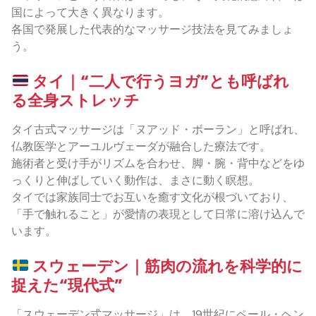
国によって大きく異なります。
各国で発展した代表的なマッサージ技法を見てみましょ
う。
タイ｜“二人で行うヨガ”とも呼ばれ
る全身ストレッチ
タイ古式マッサージは「ヌアッド・ボーラン」と呼ばれ、
仏教医学とアーユルヴェーダが融合した療法です。
施術者と受け手がリズムを合わせ、脚・腕・背中などをゆ
っくりと伸ばしていく動作は、まさに動く瞑想。
タイでは家族同士でお互いを癒す文化が根づいており、
「手で触れること」が愛情の表現として日常に溶け込んで
います。
スウェーデン｜筋肉の流れを科学的に
捉えた“現代式”
「スウェーデン式マッサージ」は、19世紀にペール・ヘン