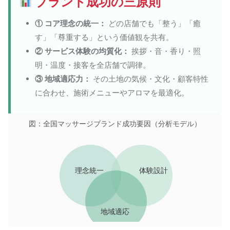
ブランド成功の三原則
① コア理念の統一：
どの店舗でも「整う」「癒
す」「尊重する」という価値観を共有。
② サービス体験の均質化：
挨拶・音・香り・照
明・温度・接客を全店舗で調律。
③ 地域適応力：
その土地の気候・文化・顧客特性
に合わせ、施術メニューやアロマを最適化。
図：全国マッサージブランド成功要因（分析モデル）
理念統一
体験設計
地域適応