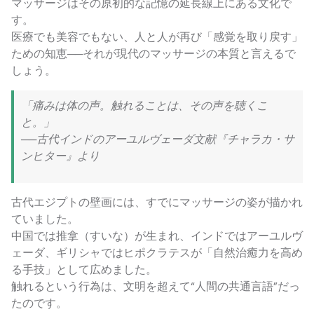
マッサージはその原初的な記憶の延長線上にある文化で
す。
医療でも美容でもない、人と人が再び「感覚を取り戻す」
ための知恵──それが現代のマッサージの本質と言えるで
しょう。
「痛みは体の声。触れることは、その声を聴くこ
と。」
──古代インドのアーユルヴェーダ文献『チャラカ・サ
ンヒター』より
古代エジプトの壁画には、すでにマッサージの姿が描かれ
ていました。
中国では推拿（すいな）が生まれ、インドではアーユルヴ
ェーダ、ギリシャではヒポクラテスが「自然治癒力を高め
る手技」として広めました。
触れるという行為は、文明を超えて“人間の共通言語”だっ
たのです。