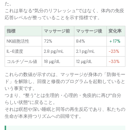
た。
これは単なる“気分のリフレッシュ”ではなく、体内の免疫
応答レベルが整っていることを示す指標です。
指標
マッサージ前
マッサージ後
変化率
NK細胞活性
72%
84%
＋17%
IL-6濃度
2.8 pg/mL
2.1 pg/mL
−23%
コルチゾール値
18 µg/dL
12 µg/dL
−33%
これらの数値が示すのは、マッサージが身体の「防御モー
ド」を解除し、回復と修復のプログラムを起動していると
いう事実です。
つまり、“整う”とは生理的・心理的・免疫的に再び“自分
らしい状態”に戻ること。
それは瞑想や深い睡眠と同等の再生反応であり、私たちの
生命が本来持つリズムへの回帰です。