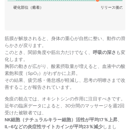
硬化部位（癒着）
リリース後の流
筋膜が解放されると、身体の重心が自然に整い、動作の滑
らかさが戻ります。
このとき、関節角度や筋出力だけでなく、
呼吸の深さ
も変
化します。
胸郭の動きが広がり、酸素摂取量が増えると、血液中の酸
素飽和度（SpO₂）がわずかに上昇。
その結果、疲労感・倦怠感が軽減し、思考の明瞭さまで改
善することが報告されています。
免疫の観点では、オキシトシンの作用に注目すべきです。
近年の臨床データによると、30分間のマッサージを週2回
受けた被験者では、
NK細胞（ナチュラルキラー細胞）活性が平均17％上昇
、
IL-6などの炎症性サイトカインが平均23％減少
しまし