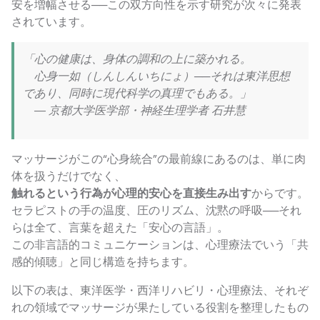
安を増幅させる──この双方向性を示す研究が次々に発表
されています。
「心の健康は、身体の調和の上に築かれる。
心身一如（しんしんいちにょ）──それは東洋思想
であり、同時に現代科学の真理でもある。」
― 京都大学医学部・神経生理学者 石井慧
マッサージがこの“心身統合”の最前線にあるのは、単に肉
体を扱うだけでなく、
触れるという行為が心理的安心を直接生み出す
からです。
セラピストの手の温度、圧のリズム、沈黙の呼吸──それ
らは全て、言葉を超えた「安心の言語」。
この非言語的コミュニケーションは、心理療法でいう「共
感的傾聴」と同じ構造を持ちます。
以下の表は、東洋医学・西洋リハビリ・心理療法、それぞ
れの領域でマッサージが果たしている役割を整理したもの