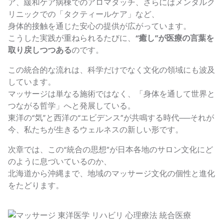
ア、緩和ケア病棟でのアロマタッチ、さらにはメンタルク
リニックでの「タクティールケア」など、
身体的接触を通じた安心の提供が広がっています。
こうした実践が重ねられるたびに、
“癒し”が医療の言葉を
取り戻しつつある
のです。
この統合的な流れは、科学だけでなく文化の領域にも波及
しています。
マッサージは単なる施術ではなく、「身体を通して世界と
つながる哲学」へと発展している。
東洋の“気”と西洋の“エビデンス”が共鳴する時代──それが
今、私たちが生きるウェルネスの新しい形です。
次章では、この“統合の思想”が日本各地のサロン文化にど
のように息づいているのか、
北海道から沖縄まで、地域のマッサージ文化の個性と進化
をたどります。