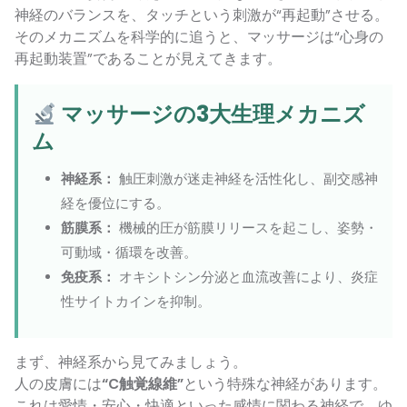
神経のバランスを、タッチという刺激が“再起動”させる。
そのメカニズムを科学的に追うと、マッサージは“心身の
再起動装置”であることが見えてきます。
マッサージの3大生理メカニズ
ム
神経系：
触圧刺激が迷走神経を活性化し、副交感神
経を優位にする。
筋膜系：
機械的圧が筋膜リリースを起こし、姿勢・
可動域・循環を改善。
免疫系：
オキシトシン分泌と血流改善により、炎症
性サイトカインを抑制。
まず、神経系から見てみましょう。
人の皮膚には
“C触覚線維”
という特殊な神経があります。
これは愛情・安心・快適といった感情に関わる神経で、ゆ