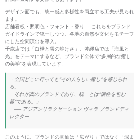
デザイン面でも、統一感と多様性を両立する工夫が見られ
ます。
店舗看板・照明色・フォント・香り──これらをブランド
ガイドラインで統一しつつ、各地の自然や文化をモチーフ
にした空間演出を導入。
千歳店では「白樺と雪の静けさ」、沖縄店では「海風と
光」をテーマにするなど、ブランド全体で“多層的な癒し
の美学”を表現しています。
「全国どこに行っても“その人らしい癒し”を感じられ
る。
それが真のブランドであり、統一とは“個性を包む
器”である。」
── アジアンリラクゼーション ヴィラ ブランドディ
レクター
このように、ブランドの真価は「広がり」ではなく「深ま