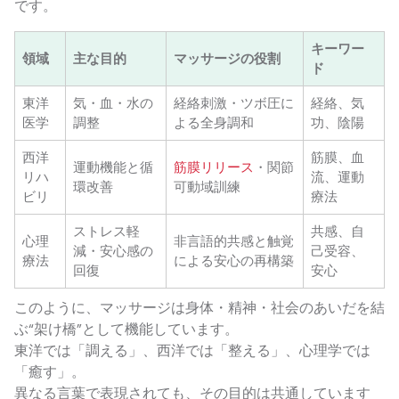
です。
キーワー
領域
主な目的
マッサージの役割
ド
東洋
気・血・水の
経絡刺激・ツボ圧に
経絡、気
医学
調整
よる全身調和
功、陰陽
西洋
筋膜、血
運動機能と循
筋膜リリース
・関節
リハ
流、運動
環改善
可動域訓練
ビリ
療法
ストレス軽
共感、自
心理
非言語的共感と触覚
減・安心感の
己受容、
療法
による安心の再構築
回復
安心
このように、マッサージは身体・精神・社会のあいだを結
ぶ“架け橋”として機能しています。
東洋では「調える」、西洋では「整える」、心理学では
「癒す」。
異なる言葉で表現されても、その目的は共通しています