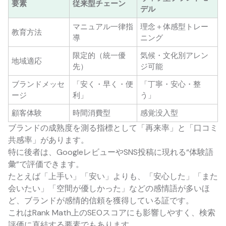
要素
従来型チェーン
デル
マニュアル一律指
理念＋体感型トレー
教育方法
導
ニング
限定的（統一優
気候・文化別アレン
地域適応
先）
ジ可能
ブランドメッセ
「安く・早く・便
「丁寧・安心・整
ージ
利」
う」
顧客体験
時間消費型
感覚没入型
ブランドの成熟度を測る指標として「再来率」と「口コミ
共感率」があります。
特に後者は、GoogleレビューやSNS投稿に現れる“体験語
彙”で評価できます。
たとえば「上手い」「安い」よりも、「安心した」「また
会いたい」「空間が優しかった」などの感情語が多いほ
ど、ブランドが感情的信頼を獲得している証です。
これはRank Math上のSEOスコアにも影響しやすく、検索
評価に直結する要素でもあります。