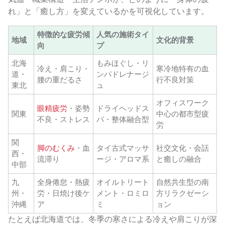
れ」と「癒し方」を変えているかを可視化しています。
特徴的な疲労傾
人気の施術タイ
地域
文化的背景
向
プ
北海
もみほぐし・リ
冷え・肩こり・
寒冷地特有の血
道・
ンパドレナージ
腰の重だるさ
行不良対策
東北
ュ
オフィスワーク
眼精疲労
・姿勢
ドライヘッドス
関東
中心の都市型疲
不良・ストレス
パ・整体融合型
労
関
脚のむくみ
・血
タイ古式マッサ
社交文化・会話
西・
流滞り
ージ・アロマ系
と癒しの融合
中部
九
全身倦怠・熱疲
オイルトリート
自然共生型の南
州・
労・日焼け後ケ
メント・ロミロ
方リラクゼーシ
沖縄
ア
ミ
ョン
たとえば北海道では、冬季の寒さによる冷えや肩こりが深