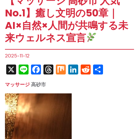
【マッサージ 高砂市 人気
No.1】癒し文明の50章｜
AI×自然×人間が共鳴する未
来ウェルネス宣言
2025-11-12
X
Line
Facebook
Threads
Mix
LinkedIn
Reddit
共
有
マッサージ
高砂市