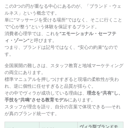
この3つの円が重なる中心にあるのが、「ブランド・ウェ
ルネス」という概念です。
単に“マッサージを受ける場所”ではなく、そこに行くこと
で“心が整う”という体験を保証するブランド。
消費者心理学では、これを
“エモーショナル・セーフテ
ィ・ゾーン”
と呼びます。
つまり、ブランドは記号ではなく、“安心の約束”なので
す。
全国展開の難しさは、スタッフ教育と地域マーケティング
の両立にあります。
標準マニュアルを押しつけすぎると現場の柔軟性が失わ
れ、逆に個性に任せすぎると品質が揺らぐ。
その中でヴィラが成功している理由は、
理念を“共有”し、
手技を“共鳴”させる教育モデル
にあります。
スタッフが理念を語り、自分の言葉で体現できる──それ
が真のブランド統一です。
ヴィラ型ブランドモ