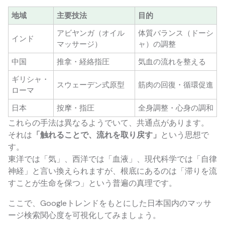
地域
主要技法
目的
アビヤンガ（オイル
体質バランス（ドーシ
インド
マッサージ）
ャ）の調整
中国
推拿・経絡指圧
気血の流れを整える
ギリシャ・
スウェーデン式原型
筋肉の回復・循環促進
ローマ
日本
按摩・指圧
全身調整・心身の調和
これらの手法は異なるようでいて、共通点があります。
それは
「触れることで、流れを取り戻す」
という思想で
す。
東洋では「気」、西洋では「血液」、現代科学では「自律
神経」と言い換えられますが、根底にあるのは「滞りを流
すことが生命を保つ」という普遍の真理です。
ここで、Googleトレンドをもとにした日本国内のマッサ
ージ検索関心度を可視化してみましょう。