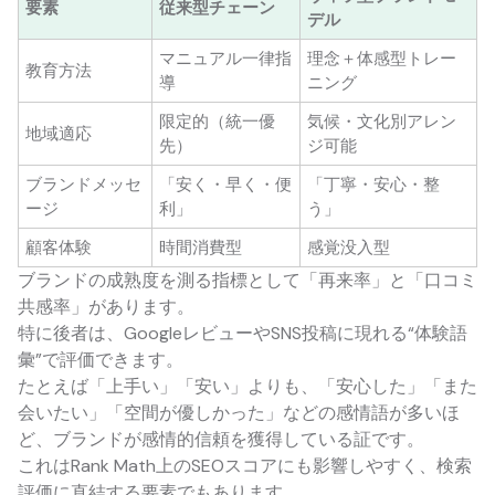
要素
従来型チェーン
デル
マニュアル一律指
理念＋体感型トレー
教育方法
導
ニング
限定的（統一優
気候・文化別アレン
地域適応
先）
ジ可能
ブランドメッセ
「安く・早く・便
「丁寧・安心・整
ージ
利」
う」
顧客体験
時間消費型
感覚没入型
ブランドの成熟度を測る指標として「再来率」と「口コミ
共感率」があります。
特に後者は、GoogleレビューやSNS投稿に現れる“体験語
彙”で評価できます。
たとえば「上手い」「安い」よりも、「安心した」「また
会いたい」「空間が優しかった」などの感情語が多いほ
ど、ブランドが感情的信頼を獲得している証です。
これはRank Math上のSEOスコアにも影響しやすく、検索
評価に直結する要素でもあります。