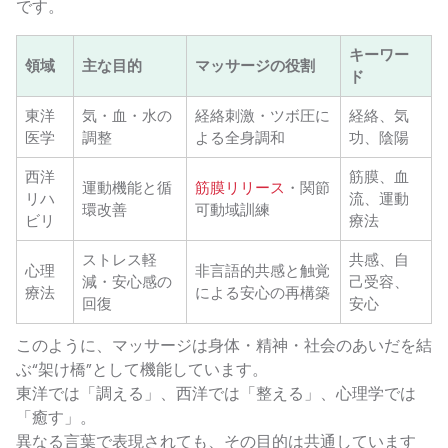
です。
キーワー
領域
主な目的
マッサージの役割
ド
東洋
気・血・水の
経絡刺激・ツボ圧に
経絡、気
医学
調整
よる全身調和
功、陰陽
西洋
筋膜、血
運動機能と循
筋膜リリース
・関節
リハ
流、運動
環改善
可動域訓練
ビリ
療法
ストレス軽
共感、自
心理
非言語的共感と触覚
減・安心感の
己受容、
療法
による安心の再構築
回復
安心
このように、マッサージは身体・精神・社会のあいだを結
ぶ“架け橋”として機能しています。
東洋では「調える」、西洋では「整える」、心理学では
「癒す」。
異なる言葉で表現されても、その目的は共通しています