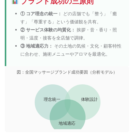
ブランド成功の三原則
① コア理念の統一：
どの店舗でも「整う」「癒
す」「尊重する」という価値観を共有。
② サービス体験の均質化：
挨拶・音・香り・照
明・温度・接客を全店舗で調律。
③ 地域適応力：
その土地の気候・文化・顧客特性
に合わせ、施術メニューやアロマを最適化。
図：全国マッサージブランド成功要因（分析モデル）
理念統一
体験設計
地域適応