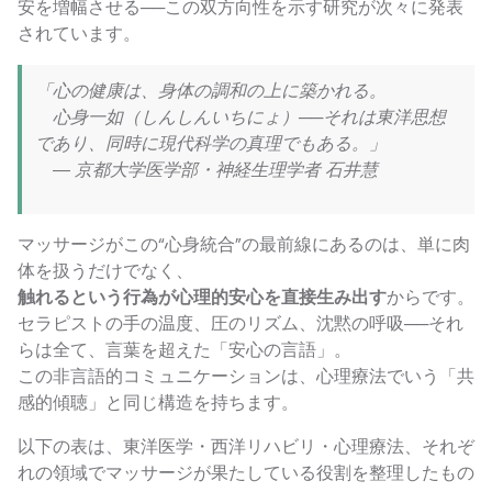
安を増幅させる──この双方向性を示す研究が次々に発表
されています。
「心の健康は、身体の調和の上に築かれる。
心身一如（しんしんいちにょ）──それは東洋思想
であり、同時に現代科学の真理でもある。」
― 京都大学医学部・神経生理学者 石井慧
マッサージがこの“心身統合”の最前線にあるのは、単に肉
体を扱うだけでなく、
触れるという行為が心理的安心を直接生み出す
からです。
セラピストの手の温度、圧のリズム、沈黙の呼吸──それ
らは全て、言葉を超えた「安心の言語」。
この非言語的コミュニケーションは、心理療法でいう「共
感的傾聴」と同じ構造を持ちます。
以下の表は、東洋医学・西洋リハビリ・心理療法、それぞ
れの領域でマッサージが果たしている役割を整理したもの