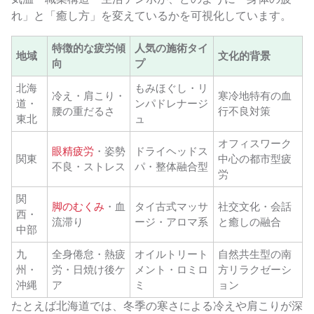
れ」と「癒し方」を変えているかを可視化しています。
特徴的な疲労傾
人気の施術タイ
地域
文化的背景
向
プ
北海
もみほぐし・リ
冷え・肩こり・
寒冷地特有の血
道・
ンパドレナージ
腰の重だるさ
行不良対策
東北
ュ
オフィスワーク
眼精疲労
・姿勢
ドライヘッドス
関東
中心の都市型疲
不良・ストレス
パ・整体融合型
労
関
脚のむくみ
・血
タイ古式マッサ
社交文化・会話
西・
流滞り
ージ・アロマ系
と癒しの融合
中部
九
全身倦怠・熱疲
オイルトリート
自然共生型の南
州・
労・日焼け後ケ
メント・ロミロ
方リラクゼーシ
沖縄
ア
ミ
ョン
たとえば北海道では、冬季の寒さによる冷えや肩こりが深