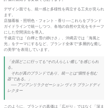
デザイン面でも、統一感と多様性を両立する工夫が見られ
ます。
店舗看板・照明色・フォント・香り──これらをブランド
ガイドラインで統一しつつ、各地の自然や文化をモチーフ
にした空間演出を導入。
千歳店では「白樺と雪の静けさ」、沖縄店では「海風と
光」をテーマにするなど、ブランド全体で“多層的な癒し
の美学”を表現しています。
「全国どこに行っても“その人らしい癒し”を感じられ
る。
それが真のブランドであり、統一とは“個性を包む
器”である。」
── アジアンリラクゼーション ヴィラ ブランドディ
レクター
このように、ブランドの真価は「広がり」ではなく「深ま