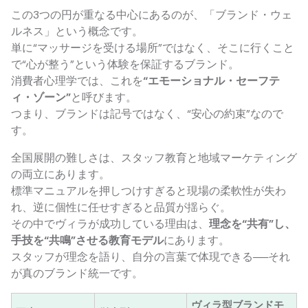
この3つの円が重なる中心にあるのが、「ブランド・ウェ
ルネス」という概念です。
単に“マッサージを受ける場所”ではなく、そこに行くこと
で“心が整う”という体験を保証するブランド。
消費者心理学では、これを
“エモーショナル・セーフテ
ィ・ゾーン”
と呼びます。
つまり、ブランドは記号ではなく、“安心の約束”なので
す。
全国展開の難しさは、スタッフ教育と地域マーケティング
の両立にあります。
標準マニュアルを押しつけすぎると現場の柔軟性が失わ
れ、逆に個性に任せすぎると品質が揺らぐ。
その中でヴィラが成功している理由は、
理念を“共有”し、
手技を“共鳴”させる教育モデル
にあります。
スタッフが理念を語り、自分の言葉で体現できる──それ
が真のブランド統一です。
ヴィラ型ブランドモ