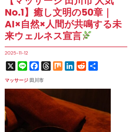
【マッサージ 田川市 人気
No.1】癒し文明の50章｜
AI×自然×人間が共鳴する未
来ウェルネス宣言
2025-11-12
X
Line
Facebook
Threads
Mix
LinkedIn
Reddit
共
有
マッサージ
田川市