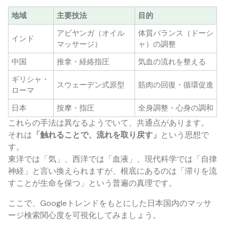
地域
主要技法
目的
アビヤンガ（オイル
体質バランス（ドーシ
インド
マッサージ）
ャ）の調整
中国
推拿・経絡指圧
気血の流れを整える
ギリシャ・
スウェーデン式原型
筋肉の回復・循環促進
ローマ
日本
按摩・指圧
全身調整・心身の調和
これらの手法は異なるようでいて、共通点があります。
それは
「触れることで、流れを取り戻す」
という思想で
す。
東洋では「気」、西洋では「血液」、現代科学では「自律
神経」と言い換えられますが、根底にあるのは「滞りを流
すことが生命を保つ」という普遍の真理です。
ここで、Googleトレンドをもとにした日本国内のマッサ
ージ検索関心度を可視化してみましょう。