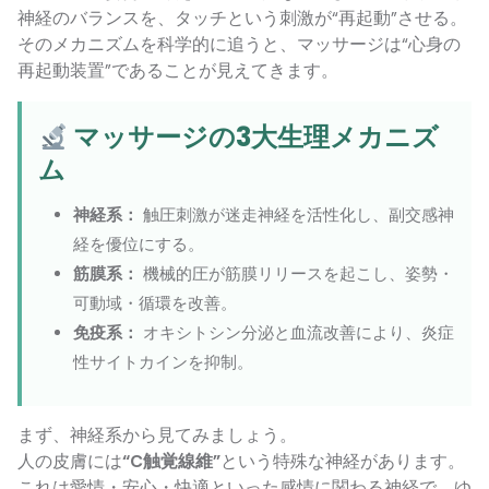
神経のバランスを、タッチという刺激が“再起動”させる。
そのメカニズムを科学的に追うと、マッサージは“心身の
再起動装置”であることが見えてきます。
マッサージの3大生理メカニズ
ム
神経系：
触圧刺激が迷走神経を活性化し、副交感神
経を優位にする。
筋膜系：
機械的圧が筋膜リリースを起こし、姿勢・
可動域・循環を改善。
免疫系：
オキシトシン分泌と血流改善により、炎症
性サイトカインを抑制。
まず、神経系から見てみましょう。
人の皮膚には
“C触覚線維”
という特殊な神経があります。
これは愛情・安心・快適といった感情に関わる神経で、ゆ