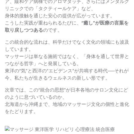
ア、緩和ケア病棟でのアロマタッチ、さらにはメンタルク
リニックでの「タクティールケア」など、
身体的接触を通じた安心の提供が広がっています。
こうした実践が重ねられるたびに、
“癒し”が医療の言葉を
取り戻しつつある
のです。
この統合的な流れは、科学だけでなく文化の領域にも波及
しています。
マッサージは単なる施術ではなく、「身体を通して世界と
つながる哲学」へと発展している。
東洋の“気”と西洋の“エビデンス”が共鳴する時代──それが
今、私たちが生きるウェルネスの新しい形です。
次章では、この“統合の思想”が日本各地のサロン文化にど
のように息づいているのか、
北海道から沖縄まで、地域のマッサージ文化の個性と進化
をたどります。