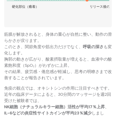
硬化部位（癒着）
リリース後の流
筋膜が解放されると、身体の重心が自然に整い、動作の滑
らかさが戻ります。
このとき、関節角度や筋出力だけでなく、
呼吸の深さ
も変
化します。
胸郭の動きが広がり、酸素摂取量が増えると、血液中の酸
素飽和度（SpO₂）がわずかに上昇。
その結果、疲労感・倦怠感が軽減し、思考の明瞭さまで改
善することが報告されています。
免疫の観点では、オキシトシンの作用に注目すべきです。
近年の臨床データによると、30分間のマッサージを週2回
受けた被験者では、
NK細胞（ナチュラルキラー細胞）活性が平均17％上昇
、
IL-6などの炎症性サイトカインが平均23％減少
しまし