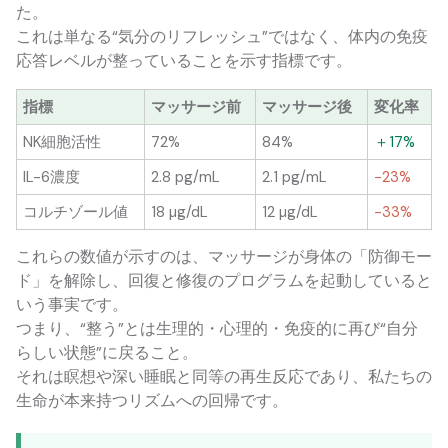
た。
これは単なる“気分のリフレッシュ”ではなく、体内の免疫
応答レベルが整っていることを示す指標です。
指標
マッサージ前
マッサージ後
変化率
NK細胞活性
72%
84%
＋17%
IL-6濃度
2.8 pg/mL
2.1 pg/mL
−23%
コルチゾール値
18 µg/dL
12 µg/dL
−33%
これらの数値が示すのは、マッサージが身体の「防御モー
ド」を解除し、回復と修復のプログラムを起動していると
いう事実です。
つまり、“整う”とは生理的・心理的・免疫的に再び“自分
らしい状態”に戻ること。
それは瞑想や深い睡眠と同等の再生反応であり、私たちの
生命が本来持つリズムへの回帰です。