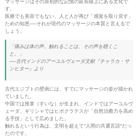
マッサージはその原初的な記憶の延長線上にある文化で
す。
医療でも美容でもない、人と人が再び「感覚を取り戻す」
ための知恵──それが現代のマッサージの本質と言えるで
しょう。
「痛みは体の声。触れることは、その声を聴くこ
と。」
──古代インドのアーユルヴェーダ文献『チャラカ・サ
ンヒター』より
古代エジプトの壁画には、すでにマッサージの姿が描かれ
ていました。
中国では推拿（すいな）が生まれ、インドではアーユルヴ
ェーダ、ギリシャではヒポクラテスが「自然治癒力を高め
る手技」として広めました。
触れるという行為は、文明を超えて“人間の共通言語”だっ
たのです。