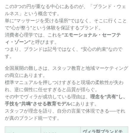
この3つの円が重なる中心にあるのが、「ブランド・ウェ
ルネス」という概念です。
単に“マッサージを受ける場所”ではなく、そこに行くこと
で“心が整う”という体験を保証するブランド。
消費者心理学では、これを
“エモーショナル・セーフテ
ィ・ゾーン”
と呼びます。
つまり、ブランドは記号ではなく、“安心の約束”なので
す。
全国展開の難しさは、スタッフ教育と地域マーケティング
の両立にあります。
標準マニュアルを押しつけすぎると現場の柔軟性が失わ
れ、逆に個性に任せすぎると品質が揺らぐ。
その中でヴィラが成功している理由は、
理念を“共有”し、
手技を“共鳴”させる教育モデル
にあります。
スタッフが理念を語り、自分の言葉で体現できる──それ
が真のブランド統一です。
ヴィラ型ブランドモ