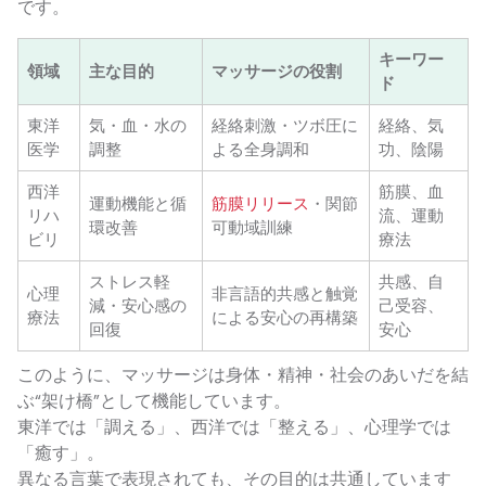
です。
キーワー
領域
主な目的
マッサージの役割
ド
東洋
気・血・水の
経絡刺激・ツボ圧に
経絡、気
医学
調整
よる全身調和
功、陰陽
西洋
筋膜、血
運動機能と循
筋膜リリース
・関節
リハ
流、運動
環改善
可動域訓練
ビリ
療法
ストレス軽
共感、自
心理
非言語的共感と触覚
減・安心感の
己受容、
療法
による安心の再構築
回復
安心
このように、マッサージは身体・精神・社会のあいだを結
ぶ“架け橋”として機能しています。
東洋では「調える」、西洋では「整える」、心理学では
「癒す」。
異なる言葉で表現されても、その目的は共通しています