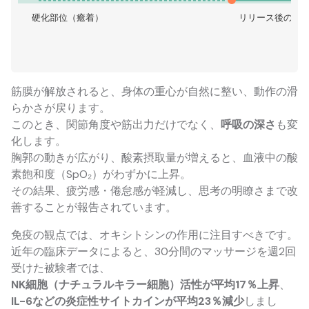
硬化部位（癒着）
リリース後の流
筋膜が解放されると、身体の重心が自然に整い、動作の滑
らかさが戻ります。
このとき、関節角度や筋出力だけでなく、
呼吸の深さ
も変
化します。
胸郭の動きが広がり、酸素摂取量が増えると、血液中の酸
素飽和度（SpO₂）がわずかに上昇。
その結果、疲労感・倦怠感が軽減し、思考の明瞭さまで改
善することが報告されています。
免疫の観点では、オキシトシンの作用に注目すべきです。
近年の臨床データによると、30分間のマッサージを週2回
受けた被験者では、
NK細胞（ナチュラルキラー細胞）活性が平均17％上昇
、
IL-6などの炎症性サイトカインが平均23％減少
しまし