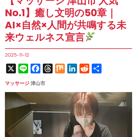
【マッサージ 津山市 人気
No.1】癒し文明の50章｜
AI×自然×人間が共鳴する未
来ウェルネス宣言
2025-11-12
X
Line
Facebook
Threads
Mix
LinkedIn
Reddit
共
有
マッサージ
津山市