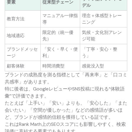
要素
従来型チェーン
デル
マニュアル一律指
理念＋体感型トレー
教育方法
導
ニング
限定的（統一優
気候・文化別アレン
地域適応
先）
ジ可能
ブランドメッセ
「安く・早く・便
「丁寧・安心・整
ージ
利」
う」
顧客体験
時間消費型
感覚没入型
ブランドの成熟度を測る指標として「再来率」と「口コミ
共感率」があります。
特に後者は、GoogleレビューやSNS投稿に現れる“体験語
彙”で評価できます。
たとえば「上手い」「安い」よりも、「安心した」「また
会いたい」「空間が優しかった」などの感情語が多いほ
ど、ブランドが感情的信頼を獲得している証です。
これはRank Math上のSEOスコアにも影響しやすく、検索
評価に直結する要素でもあります。