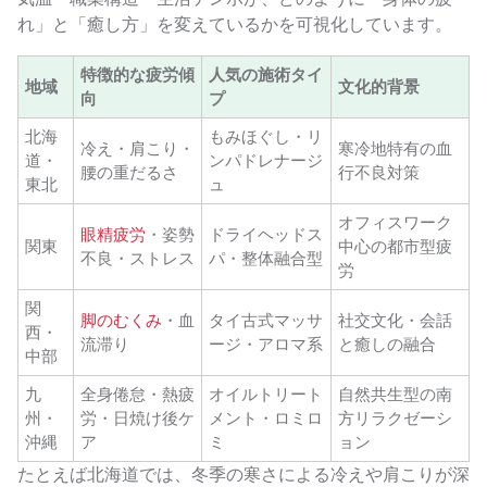
れ」と「癒し方」を変えているかを可視化しています。
特徴的な疲労傾
人気の施術タイ
地域
文化的背景
向
プ
北海
もみほぐし・リ
冷え・肩こり・
寒冷地特有の血
道・
ンパドレナージ
腰の重だるさ
行不良対策
東北
ュ
オフィスワーク
眼精疲労
・姿勢
ドライヘッドス
関東
中心の都市型疲
不良・ストレス
パ・整体融合型
労
関
脚のむくみ
・血
タイ古式マッサ
社交文化・会話
西・
流滞り
ージ・アロマ系
と癒しの融合
中部
九
全身倦怠・熱疲
オイルトリート
自然共生型の南
州・
労・日焼け後ケ
メント・ロミロ
方リラクゼーシ
沖縄
ア
ミ
ョン
たとえば北海道では、冬季の寒さによる冷えや肩こりが深