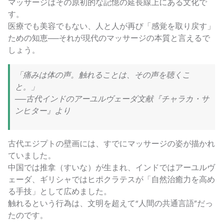
マッサージはその原初的な記憶の延長線上にある文化で
す。
医療でも美容でもない、人と人が再び「感覚を取り戻す」
ための知恵──それが現代のマッサージの本質と言えるで
しょう。
「痛みは体の声。触れることは、その声を聴くこ
と。」
──古代インドのアーユルヴェーダ文献『チャラカ・サ
ンヒター』より
古代エジプトの壁画には、すでにマッサージの姿が描かれ
ていました。
中国では推拿（すいな）が生まれ、インドではアーユルヴ
ェーダ、ギリシャではヒポクラテスが「自然治癒力を高め
る手技」として広めました。
触れるという行為は、文明を超えて“人間の共通言語”だっ
たのです。