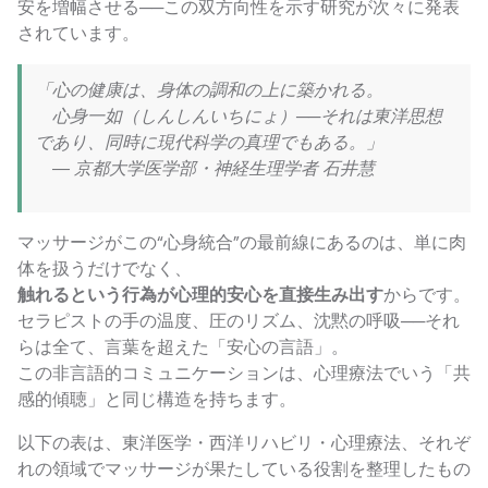
安を増幅させる──この双方向性を示す研究が次々に発表
されています。
「心の健康は、身体の調和の上に築かれる。
心身一如（しんしんいちにょ）──それは東洋思想
であり、同時に現代科学の真理でもある。」
― 京都大学医学部・神経生理学者 石井慧
マッサージがこの“心身統合”の最前線にあるのは、単に肉
体を扱うだけでなく、
触れるという行為が心理的安心を直接生み出す
からです。
セラピストの手の温度、圧のリズム、沈黙の呼吸──それ
らは全て、言葉を超えた「安心の言語」。
この非言語的コミュニケーションは、心理療法でいう「共
感的傾聴」と同じ構造を持ちます。
以下の表は、東洋医学・西洋リハビリ・心理療法、それぞ
れの領域でマッサージが果たしている役割を整理したもの