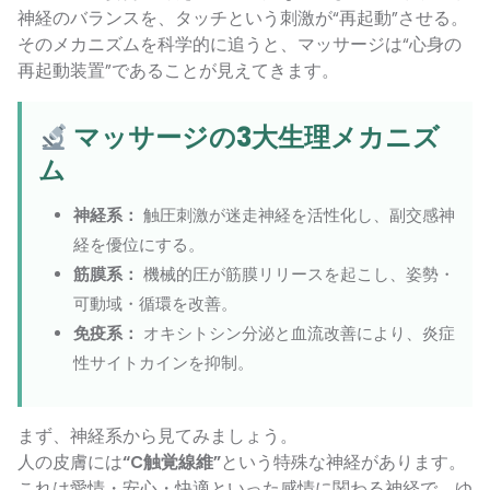
神経のバランスを、タッチという刺激が“再起動”させる。
そのメカニズムを科学的に追うと、マッサージは“心身の
再起動装置”であることが見えてきます。
マッサージの3大生理メカニズ
ム
神経系：
触圧刺激が迷走神経を活性化し、副交感神
経を優位にする。
筋膜系：
機械的圧が筋膜リリースを起こし、姿勢・
可動域・循環を改善。
免疫系：
オキシトシン分泌と血流改善により、炎症
性サイトカインを抑制。
まず、神経系から見てみましょう。
人の皮膚には
“C触覚線維”
という特殊な神経があります。
これは愛情・安心・快適といった感情に関わる神経で、ゆ