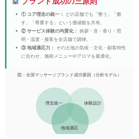
ブランド成功の三原則
① コア理念の統一：
どの店舗でも「整う」「癒
す」「尊重する」という価値観を共有。
② サービス体験の均質化：
挨拶・音・香り・照
明・温度・接客を全店舗で調律。
③ 地域適応力：
その土地の気候・文化・顧客特性
に合わせ、施術メニューやアロマを最適化。
図：全国マッサージブランド成功要因（分析モデル）
理念統一
体験設計
地域適応