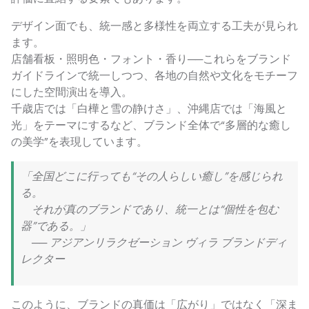
デザイン面でも、統一感と多様性を両立する工夫が見られ
ます。
店舗看板・照明色・フォント・香り──これらをブランド
ガイドラインで統一しつつ、各地の自然や文化をモチーフ
にした空間演出を導入。
千歳店では「白樺と雪の静けさ」、沖縄店では「海風と
光」をテーマにするなど、ブランド全体で“多層的な癒し
の美学”を表現しています。
「全国どこに行っても“その人らしい癒し”を感じられ
る。
それが真のブランドであり、統一とは“個性を包む
器”である。」
── アジアンリラクゼーション ヴィラ ブランドディ
レクター
このように、ブランドの真価は「広がり」ではなく「深ま