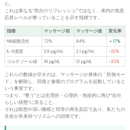
た。
これは単なる“気分のリフレッシュ”ではなく、体内の免疫
応答レベルが整っていることを示す指標です。
指標
マッサージ前
マッサージ後
変化率
NK細胞活性
72%
84%
＋17%
IL-6濃度
2.8 pg/mL
2.1 pg/mL
−23%
コルチゾール値
18 µg/dL
12 µg/dL
−33%
これらの数値が示すのは、マッサージが身体の「防御モー
ド」を解除し、回復と修復のプログラムを起動していると
いう事実です。
つまり、“整う”とは生理的・心理的・免疫的に再び“自分
らしい状態”に戻ること。
それは瞑想や深い睡眠と同等の再生反応であり、私たちの
生命が本来持つリズムへの回帰です。