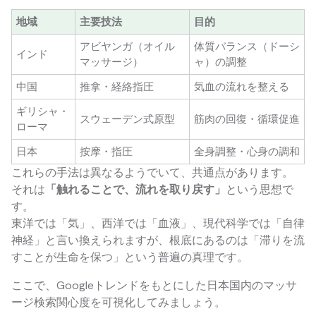
地域
主要技法
目的
アビヤンガ（オイル
体質バランス（ドーシ
インド
マッサージ）
ャ）の調整
中国
推拿・経絡指圧
気血の流れを整える
ギリシャ・
スウェーデン式原型
筋肉の回復・循環促進
ローマ
日本
按摩・指圧
全身調整・心身の調和
これらの手法は異なるようでいて、共通点があります。
それは
「触れることで、流れを取り戻す」
という思想で
す。
東洋では「気」、西洋では「血液」、現代科学では「自律
神経」と言い換えられますが、根底にあるのは「滞りを流
すことが生命を保つ」という普遍の真理です。
ここで、Googleトレンドをもとにした日本国内のマッサ
ージ検索関心度を可視化してみましょう。