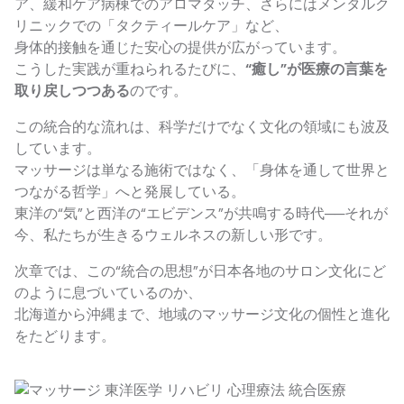
ア、緩和ケア病棟でのアロマタッチ、さらにはメンタルク
リニックでの「タクティールケア」など、
身体的接触を通じた安心の提供が広がっています。
こうした実践が重ねられるたびに、
“癒し”が医療の言葉を
取り戻しつつある
のです。
この統合的な流れは、科学だけでなく文化の領域にも波及
しています。
マッサージは単なる施術ではなく、「身体を通して世界と
つながる哲学」へと発展している。
東洋の“気”と西洋の“エビデンス”が共鳴する時代──それが
今、私たちが生きるウェルネスの新しい形です。
次章では、この“統合の思想”が日本各地のサロン文化にど
のように息づいているのか、
北海道から沖縄まで、地域のマッサージ文化の個性と進化
をたどります。