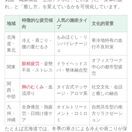
れ」と「癒し方」を変えているかを可視化しています。
特徴的な疲労傾
人気の施術タイ
地域
文化的背景
向
プ
北海
もみほぐし・リ
冷え・肩こり・
寒冷地特有の血
道・
ンパドレナージ
腰の重だるさ
行不良対策
東北
ュ
オフィスワーク
眼精疲労
・姿勢
ドライヘッドス
関東
中心の都市型疲
不良・ストレス
パ・整体融合型
労
関
脚のむくみ
・血
タイ古式マッサ
社交文化・会話
西・
流滞り
ージ・アロマ系
と癒しの融合
中部
九
全身倦怠・熱疲
オイルトリート
自然共生型の南
州・
労・日焼け後ケ
メント・ロミロ
方リラクゼーシ
沖縄
ア
ミ
ョン
たとえば北海道では、冬季の寒さによる冷えや肩こりが深