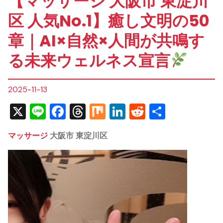
【マッサージ 大阪市 東淀川
区 人気No.1】癒し文明の50
章｜AI×自然×人間が共鳴す
る未来ウェルネス宣言
2025-11-13
X
Line
Facebook
Threads
Mix
LinkedIn
Reddit
共
有
マッサージ
大阪市 東淀川区