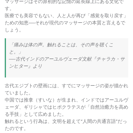
マッサージはその原初的な記憶の延長線上にある文化で
す。
医療でも美容でもない、人と人が再び「感覚を取り戻す」
ための知恵──それが現代のマッサージの本質と言えるで
しょう。
「痛みは体の声。触れることは、その声を聴くこ
と。」
──古代インドのアーユルヴェーダ文献『チャラカ・サ
ンヒター』より
古代エジプトの壁画には、すでにマッサージの姿が描かれ
ていました。
中国では推拿（すいな）が生まれ、インドではアーユルヴ
ェーダ、ギリシャではヒポクラテスが「自然治癒力を高め
る手技」として広めました。
触れるという行為は、文明を超えて“人間の共通言語”だっ
たのです。