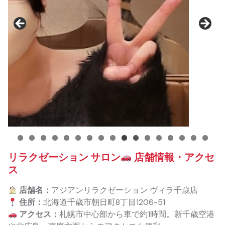
リラクゼーション サロン
店舗情報・アクセ
ス
店舗名：
アジアンリラクゼーション ヴィラ千歳店
住所：
北海道千歳市朝日町8丁目1206-51
アクセス：
札幌市中心部から車で約1時間。新千歳空港