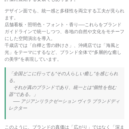
デザイン面でも、統一感と多様性を両立する工夫が見られ
ます。
店舗看板・照明色・フォント・香り──これらをブランド
ガイドラインで統一しつつ、各地の自然や文化をモチーフ
にした空間演出を導入。
千歳店では「白樺と雪の静けさ」、沖縄店では「海風と
光」をテーマにするなど、ブランド全体で“多層的な癒し
の美学”を表現しています。
「全国どこに行っても“その人らしい癒し”を感じられ
る。
それが真のブランドであり、統一とは“個性を包む
器”である。」
── アジアンリラクゼーション ヴィラ ブランドディ
レクター
このように、ブランドの真価は「広がり」ではなく「深ま