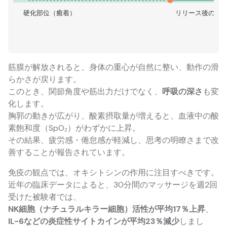
硬化部位（癒着）
リリース後の流
筋膜が解放されると、身体の重心が自然に整い、動作の滑
らかさが戻ります。
このとき、関節角度や筋出力だけでなく、
呼吸の深さ
も変
化します。
胸郭の動きが広がり、酸素摂取量が増えると、血液中の酸
素飽和度（SpO₂）がわずかに上昇。
その結果、疲労感・倦怠感が軽減し、思考の明瞭さまで改
善することが報告されています。
免疫の観点では、オキシトシンの作用に注目すべきです。
近年の臨床データによると、30分間のマッサージを週2回
受けた被験者では、
NK細胞（ナチュラルキラー細胞）活性が平均17％上昇
、
IL-6などの炎症性サイトカインが平均23％減少
しまし