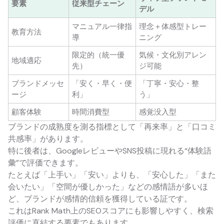
要素
従来型チェーン
デル
マニュアル一律指
理念＋体感型トレー
教育方法
導
ニング
限定的（統一優
気候・文化別アレン
地域適応
先）
ジ可能
ブランドメッセ
「安く・早く・便
「丁寧・安心・整
ージ
利」
う」
顧客体験
時間消費型
感覚没入型
ブランドの成熟度を測る指標として「再来率」と「口コミ
共感率」があります。
特に後者は、GoogleレビューやSNS投稿に現れる“体験語
彙”で評価できます。
たとえば「上手い」「安い」よりも、「安心した」「また
会いたい」「空間が優しかった」などの感情語が多いほ
ど、ブランドが感情的信頼を獲得している証です。
これはRank Math上のSEOスコアにも影響しやすく、検索
評価に直結する要素でもあります。