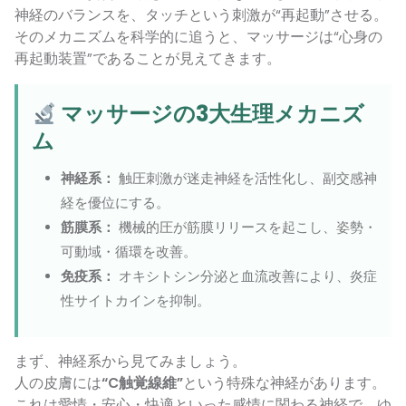
神経のバランスを、タッチという刺激が“再起動”させる。
そのメカニズムを科学的に追うと、マッサージは“心身の
再起動装置”であることが見えてきます。
マッサージの3大生理メカニズ
ム
神経系：
触圧刺激が迷走神経を活性化し、副交感神
経を優位にする。
筋膜系：
機械的圧が筋膜リリースを起こし、姿勢・
可動域・循環を改善。
免疫系：
オキシトシン分泌と血流改善により、炎症
性サイトカインを抑制。
まず、神経系から見てみましょう。
人の皮膚には
“C触覚線維”
という特殊な神経があります。
これは愛情・安心・快適といった感情に関わる神経で、ゆ