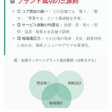
ブランド成功の三原則
① コア理念の統一：
どの店舗でも「整う」「癒
す」「尊重する」という価値観を共有。
② サービス体験の均質化：
挨拶・音・香り・照
明・温度・接客を全店舗で調律。
③ 地域適応力：
その土地の気候・文化・顧客特性
に合わせ、施術メニューやアロマを最適化。
図：全国マッサージブランド成功要因（分析モデル）
理念統一
体験設計
地域適応