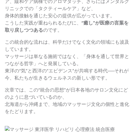
ア、緩和ケア病棟でのアロマタッチ、さらにはメンタルク
リニックでの「タクティールケア」など、
身体的接触を通じた安心の提供が広がっています。
こうした実践が重ねられるたびに、
“癒し”が医療の言葉を
取り戻しつつある
のです。
この統合的な流れは、科学だけでなく文化の領域にも波及
しています。
マッサージは単なる施術ではなく、「身体を通して世界と
つながる哲学」へと発展している。
東洋の“気”と西洋の“エビデンス”が共鳴する時代──それが
今、私たちが生きるウェルネスの新しい形です。
次章では、この“統合の思想”が日本各地のサロン文化にど
のように息づいているのか、
北海道から沖縄まで、地域のマッサージ文化の個性と進化
をたどります。