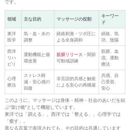
です。
キーワー
領域
主な目的
マッサージの役割
ド
東洋
気・血・水の
経絡刺激・ツボ圧に
経絡、気
医学
調整
よる全身調和
功、陰陽
西洋
筋膜、血
運動機能と循
筋膜リリース
・関節
リハ
流、運動
環改善
可動域訓練
ビリ
療法
ストレス軽
共感、自
心理
非言語的共感と触覚
減・安心感の
己受容、
療法
による安心の再構築
回復
安心
このように、マッサージは身体・精神・社会のあいだを結
ぶ“架け橋”として機能しています。
東洋では「調える」、西洋では「整える」、心理学では
「癒す」。
異なる言葉で表現されても、その目的は共通しています