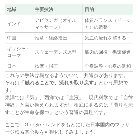
地域
主要技法
目的
アビヤンガ（オイル
体質バランス（ドーシ
インド
マッサージ）
ャ）の調整
中国
推拿・経絡指圧
気血の流れを整える
ギリシャ・
スウェーデン式原型
筋肉の回復・循環促進
ローマ
日本
按摩・指圧
全身調整・心身の調和
これらの手法は異なるようでいて、共通点があります。
それは
「触れることで、流れを取り戻す」
という思想で
す。
東洋では「気」、西洋では「血液」、現代科学では「自律
神経」と言い換えられますが、根底にあるのは「滞りを流
すことが生命を保つ」という普遍の真理です。
ここで、Googleトレンドをもとにした日本国内のマッサ
ージ検索関心度を可視化してみましょう。