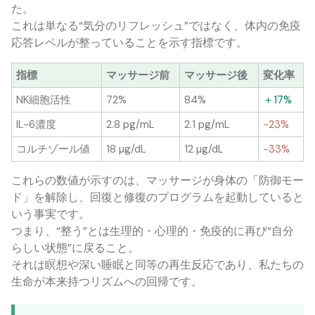
た。
これは単なる“気分のリフレッシュ”ではなく、体内の免疫
応答レベルが整っていることを示す指標です。
指標
マッサージ前
マッサージ後
変化率
NK細胞活性
72%
84%
＋17%
IL-6濃度
2.8 pg/mL
2.1 pg/mL
−23%
コルチゾール値
18 µg/dL
12 µg/dL
−33%
これらの数値が示すのは、マッサージが身体の「防御モー
ド」を解除し、回復と修復のプログラムを起動していると
いう事実です。
つまり、“整う”とは生理的・心理的・免疫的に再び“自分
らしい状態”に戻ること。
それは瞑想や深い睡眠と同等の再生反応であり、私たちの
生命が本来持つリズムへの回帰です。