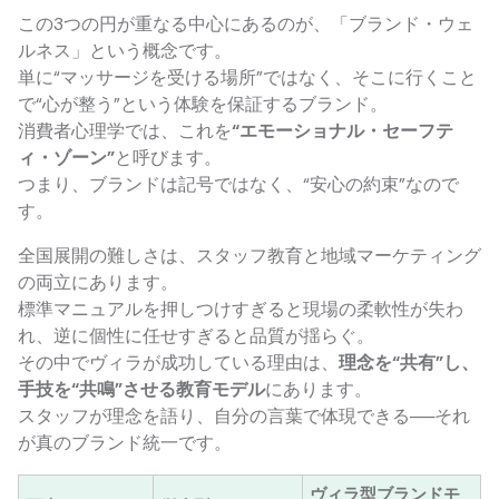
この3つの円が重なる中心にあるのが、「ブランド・ウェ
ルネス」という概念です。
単に“マッサージを受ける場所”ではなく、そこに行くこと
で“心が整う”という体験を保証するブランド。
消費者心理学では、これを
“エモーショナル・セーフテ
ィ・ゾーン”
と呼びます。
つまり、ブランドは記号ではなく、“安心の約束”なので
す。
全国展開の難しさは、スタッフ教育と地域マーケティング
の両立にあります。
標準マニュアルを押しつけすぎると現場の柔軟性が失わ
れ、逆に個性に任せすぎると品質が揺らぐ。
その中でヴィラが成功している理由は、
理念を“共有”し、
手技を“共鳴”させる教育モデル
にあります。
スタッフが理念を語り、自分の言葉で体現できる──それ
が真のブランド統一です。
ヴィラ型ブランドモ