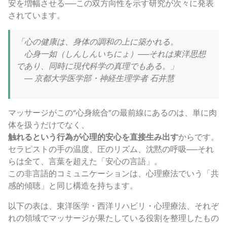
安を増幅させる──この双方向性を示す研究が次々に発表
されています。
「心の健康は、身体の調和の上に築かれる。
心身一如（しんしんいちにょ）──それは東洋思想
であり、同時に現代科学の真理でもある。」
― 京都大学医学部・神経生理学者 石井慧
マッサージがこの“心身統合”の最前線にあるのは、単に肉
体を扱うだけでなく、
触れるという行為が心理的安心を直接生み出す
からです。
セラピストの手の温度、圧のリズム、沈黙の呼吸──それ
らは全て、言葉を超えた「安心の言語」。
この非言語的コミュニケーションは、心理療法でいう「共
感的傾聴」と同じ構造を持ちます。
以下の表は、東洋医学・西洋リハビリ・心理療法、それぞ
れの領域でマッサージが果たしている役割を整理したもの