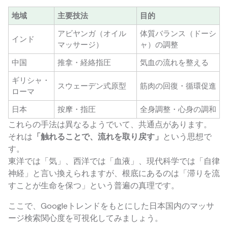
地域
主要技法
目的
アビヤンガ（オイル
体質バランス（ドーシ
インド
マッサージ）
ャ）の調整
中国
推拿・経絡指圧
気血の流れを整える
ギリシャ・
スウェーデン式原型
筋肉の回復・循環促進
ローマ
日本
按摩・指圧
全身調整・心身の調和
これらの手法は異なるようでいて、共通点があります。
それは
「触れることで、流れを取り戻す」
という思想で
す。
東洋では「気」、西洋では「血液」、現代科学では「自律
神経」と言い換えられますが、根底にあるのは「滞りを流
すことが生命を保つ」という普遍の真理です。
ここで、Googleトレンドをもとにした日本国内のマッサ
ージ検索関心度を可視化してみましょう。