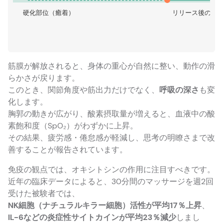
硬化部位（癒着）
リリース後の流
筋膜が解放されると、身体の重心が自然に整い、動作の滑
らかさが戻ります。
このとき、関節角度や筋出力だけでなく、
呼吸の深さ
も変
化します。
胸郭の動きが広がり、酸素摂取量が増えると、血液中の酸
素飽和度（SpO₂）がわずかに上昇。
その結果、疲労感・倦怠感が軽減し、思考の明瞭さまで改
善することが報告されています。
免疫の観点では、オキシトシンの作用に注目すべきです。
近年の臨床データによると、30分間のマッサージを週2回
受けた被験者では、
NK細胞（ナチュラルキラー細胞）活性が平均17％上昇
、
IL-6などの炎症性サイトカインが平均23％減少
しまし