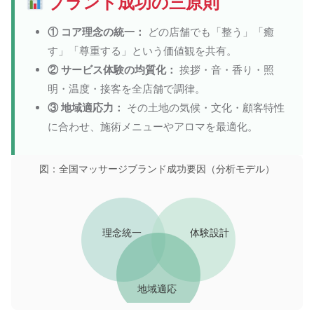
ブランド成功の三原則
① コア理念の統一：
どの店舗でも「整う」「癒
す」「尊重する」という価値観を共有。
② サービス体験の均質化：
挨拶・音・香り・照
明・温度・接客を全店舗で調律。
③ 地域適応力：
その土地の気候・文化・顧客特性
に合わせ、施術メニューやアロマを最適化。
図：全国マッサージブランド成功要因（分析モデル）
理念統一
体験設計
地域適応