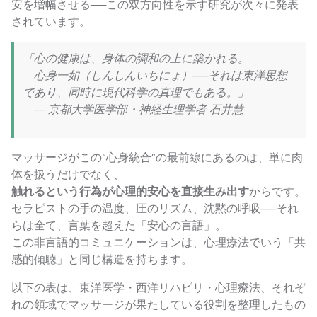
安を増幅させる──この双方向性を示す研究が次々に発表
されています。
「心の健康は、身体の調和の上に築かれる。
心身一如（しんしんいちにょ）──それは東洋思想
であり、同時に現代科学の真理でもある。」
― 京都大学医学部・神経生理学者 石井慧
マッサージがこの“心身統合”の最前線にあるのは、単に肉
体を扱うだけでなく、
触れるという行為が心理的安心を直接生み出す
からです。
セラピストの手の温度、圧のリズム、沈黙の呼吸──それ
らは全て、言葉を超えた「安心の言語」。
この非言語的コミュニケーションは、心理療法でいう「共
感的傾聴」と同じ構造を持ちます。
以下の表は、東洋医学・西洋リハビリ・心理療法、それぞ
れの領域でマッサージが果たしている役割を整理したもの