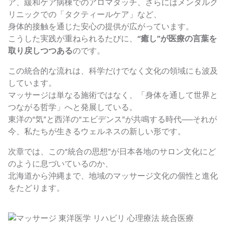
ア、緩和ケア病棟でのアロマタッチ、さらにはメンタルク
リニックでの「タクティールケア」など、
身体的接触を通じた安心の提供が広がっています。
こうした実践が重ねられるたびに、
“癒し”が医療の言葉を
取り戻しつつある
のです。
この統合的な流れは、科学だけでなく文化の領域にも波及
しています。
マッサージは単なる施術ではなく、「身体を通して世界と
つながる哲学」へと発展している。
東洋の“気”と西洋の“エビデンス”が共鳴する時代──それが
今、私たちが生きるウェルネスの新しい形です。
次章では、この“統合の思想”が日本各地のサロン文化にど
のように息づいているのか、
北海道から沖縄まで、地域のマッサージ文化の個性と進化
をたどります。