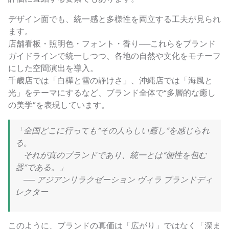
デザイン面でも、統一感と多様性を両立する工夫が見られ
ます。
店舗看板・照明色・フォント・香り──これらをブランド
ガイドラインで統一しつつ、各地の自然や文化をモチーフ
にした空間演出を導入。
千歳店では「白樺と雪の静けさ」、沖縄店では「海風と
光」をテーマにするなど、ブランド全体で“多層的な癒し
の美学”を表現しています。
「全国どこに行っても“その人らしい癒し”を感じられ
る。
それが真のブランドであり、統一とは“個性を包む
器”である。」
── アジアンリラクゼーション ヴィラ ブランドディ
レクター
このように、ブランドの真価は「広がり」ではなく「深ま