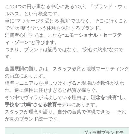
この3つの円が重なる中心にあるのが、「ブランド・ウェ
ルネス」という概念です。
単に“マッサージを受ける場所”ではなく、そこに行くこと
で“心が整う”という体験を保証するブランド。
消費者心理学では、これを
“エモーショナル・セーフテ
ィ・ゾーン”
と呼びます。
つまり、ブランドは記号ではなく、“安心の約束”なので
す。
全国展開の難しさは、スタッフ教育と地域マーケティング
の両立にあります。
標準マニュアルを押しつけすぎると現場の柔軟性が失わ
れ、逆に個性に任せすぎると品質が揺らぐ。
その中でヴィラが成功している理由は、
理念を“共有”し、
手技を“共鳴”させる教育モデル
にあります。
スタッフが理念を語り、自分の言葉で体現できる──それ
が真のブランド統一です。
ヴィラ型ブランドモ