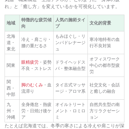
れ」と「癒し方」を変えているかを可視化しています。
特徴的な疲労傾
人気の施術タイ
地域
文化的背景
向
プ
北海
もみほぐし・リ
冷え・肩こり・
寒冷地特有の血
道・
ンパドレナージ
腰の重だるさ
行不良対策
東北
ュ
オフィスワーク
眼精疲労
・姿勢
ドライヘッドス
関東
中心の都市型疲
不良・ストレス
パ・整体融合型
労
関
脚のむくみ
・血
タイ古式マッサ
社交文化・会話
西・
流滞り
ージ・アロマ系
と癒しの融合
中部
九
全身倦怠・熱疲
オイルトリート
自然共生型の南
州・
労・日焼け後ケ
メント・ロミロ
方リラクゼーシ
沖縄
ア
ミ
ョン
たとえば北海道では、冬季の寒さによる冷えや肩こりが深