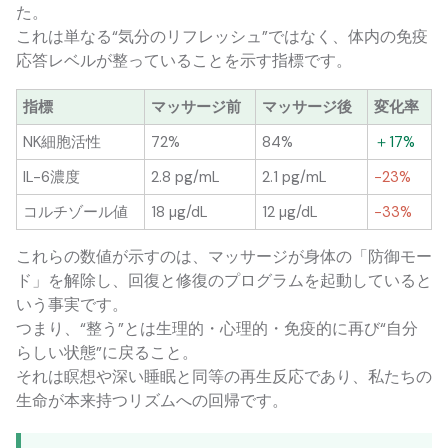
た。
これは単なる“気分のリフレッシュ”ではなく、体内の免疫
応答レベルが整っていることを示す指標です。
指標
マッサージ前
マッサージ後
変化率
NK細胞活性
72%
84%
＋17%
IL-6濃度
2.8 pg/mL
2.1 pg/mL
−23%
コルチゾール値
18 µg/dL
12 µg/dL
−33%
これらの数値が示すのは、マッサージが身体の「防御モー
ド」を解除し、回復と修復のプログラムを起動していると
いう事実です。
つまり、“整う”とは生理的・心理的・免疫的に再び“自分
らしい状態”に戻ること。
それは瞑想や深い睡眠と同等の再生反応であり、私たちの
生命が本来持つリズムへの回帰です。