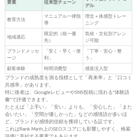
要素
従来型チェーン
デル
マニュアル一律指
理念＋体感型トレー
教育方法
導
ニング
限定的（統一優
気候・文化別アレン
地域適応
先）
ジ可能
ブランドメッセ
「安く・早く・便
「丁寧・安心・整
ージ
利」
う」
顧客体験
時間消費型
感覚没入型
ブランドの成熟度を測る指標として「再来率」と「口コミ
共感率」があります。
特に後者は、GoogleレビューやSNS投稿に現れる“体験語
彙”で評価できます。
たとえば「上手い」「安い」よりも、「安心した」「また
会いたい」「空間が優しかった」などの感情語が多いほ
ど、ブランドが感情的信頼を獲得している証です。
これはRank Math上のSEOスコアにも影響しやすく、検索
評価に直結する要素でもあります。