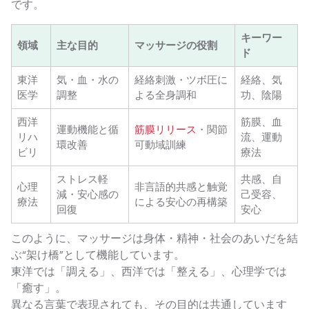
です。
キーワー
領域
主な目的
マッサージの役割
ド
東洋
気・血・水の
経絡刺激・ツボ圧に
経絡、気
医学
調整
よる全身調和
功、陰陽
西洋
筋膜、血
運動機能と循
筋膜リリース
・関節
リハ
流、運動
環改善
可動域訓練
ビリ
療法
ストレス軽
共感、自
心理
非言語的共感と触覚
減・安心感の
己受容、
療法
による安心の再構築
回復
安心
このように、マッサージは身体・精神・社会のあいだを結
ぶ“架け橋”として機能しています。
東洋では「調える」、西洋では「整える」、心理学では
「癒す」。
異なる言葉で表現されても、その目的は共通しています