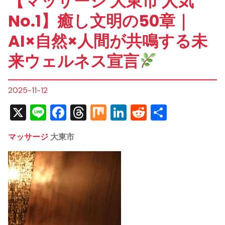
【マッサージ 大東市 人気
No.1】癒し文明の50章｜
AI×自然×人間が共鳴する未
来ウェルネス宣言
2025-11-12
X
Line
Facebook
Threads
Mix
LinkedIn
Reddit
共
有
マッサージ
大東市