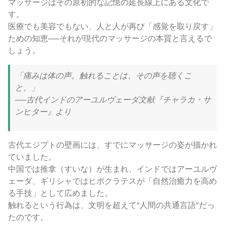
マッサージはその原初的な記憶の延長線上にある文化で
す。
医療でも美容でもない、人と人が再び「感覚を取り戻す」
ための知恵──それが現代のマッサージの本質と言えるで
しょう。
「痛みは体の声。触れることは、その声を聴くこ
と。」
──古代インドのアーユルヴェーダ文献『チャラカ・サ
ンヒター』より
古代エジプトの壁画には、すでにマッサージの姿が描かれ
ていました。
中国では推拿（すいな）が生まれ、インドではアーユルヴ
ェーダ、ギリシャではヒポクラテスが「自然治癒力を高め
る手技」として広めました。
触れるという行為は、文明を超えて“人間の共通言語”だっ
たのです。