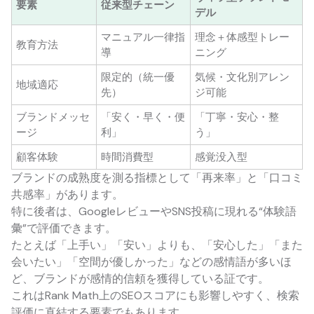
要素
従来型チェーン
デル
マニュアル一律指
理念＋体感型トレー
教育方法
導
ニング
限定的（統一優
気候・文化別アレン
地域適応
先）
ジ可能
ブランドメッセ
「安く・早く・便
「丁寧・安心・整
ージ
利」
う」
顧客体験
時間消費型
感覚没入型
ブランドの成熟度を測る指標として「再来率」と「口コミ
共感率」があります。
特に後者は、GoogleレビューやSNS投稿に現れる“体験語
彙”で評価できます。
たとえば「上手い」「安い」よりも、「安心した」「また
会いたい」「空間が優しかった」などの感情語が多いほ
ど、ブランドが感情的信頼を獲得している証です。
これはRank Math上のSEOスコアにも影響しやすく、検索
評価に直結する要素でもあります。