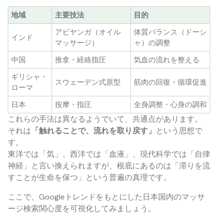
地域
主要技法
目的
アビヤンガ（オイル
体質バランス（ドーシ
インド
マッサージ）
ャ）の調整
中国
推拿・経絡指圧
気血の流れを整える
ギリシャ・
スウェーデン式原型
筋肉の回復・循環促進
ローマ
日本
按摩・指圧
全身調整・心身の調和
これらの手法は異なるようでいて、共通点があります。
それは
「触れることで、流れを取り戻す」
という思想で
す。
東洋では「気」、西洋では「血液」、現代科学では「自律
神経」と言い換えられますが、根底にあるのは「滞りを流
すことが生命を保つ」という普遍の真理です。
ここで、Googleトレンドをもとにした日本国内のマッサ
ージ検索関心度を可視化してみましょう。