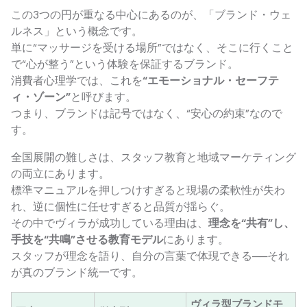
この3つの円が重なる中心にあるのが、「ブランド・ウェ
ルネス」という概念です。
単に“マッサージを受ける場所”ではなく、そこに行くこと
で“心が整う”という体験を保証するブランド。
消費者心理学では、これを
“エモーショナル・セーフテ
ィ・ゾーン”
と呼びます。
つまり、ブランドは記号ではなく、“安心の約束”なので
す。
全国展開の難しさは、スタッフ教育と地域マーケティング
の両立にあります。
標準マニュアルを押しつけすぎると現場の柔軟性が失わ
れ、逆に個性に任せすぎると品質が揺らぐ。
その中でヴィラが成功している理由は、
理念を“共有”し、
手技を“共鳴”させる教育モデル
にあります。
スタッフが理念を語り、自分の言葉で体現できる──それ
が真のブランド統一です。
ヴィラ型ブランドモ