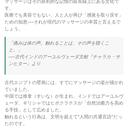
マッサージはその原初的な記憶の延長線上にある文化で
す。
医療でも美容でもない、人と人が再び「感覚を取り戻す」
ための知恵──それが現代のマッサージの本質と言えるで
しょう。
「痛みは体の声。触れることは、その声を聴くこ
と。」
──古代インドのアーユルヴェーダ文献『チャラカ・サ
ンヒター』より
古代エジプトの壁画には、すでにマッサージの姿が描かれ
ていました。
中国では推拿（すいな）が生まれ、インドではアーユルヴ
ェーダ、ギリシャではヒポクラテスが「自然治癒力を高め
る手技」として広めました。
触れるという行為は、文明を超えて“人間の共通言語”だっ
たのです。