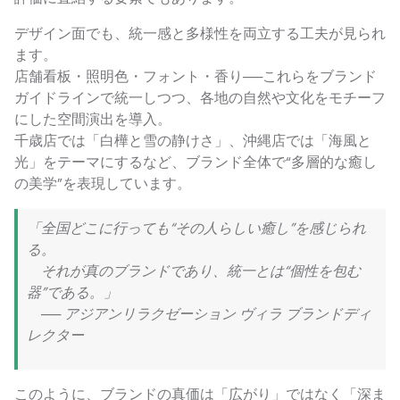
デザイン面でも、統一感と多様性を両立する工夫が見られ
ます。
店舗看板・照明色・フォント・香り──これらをブランド
ガイドラインで統一しつつ、各地の自然や文化をモチーフ
にした空間演出を導入。
千歳店では「白樺と雪の静けさ」、沖縄店では「海風と
光」をテーマにするなど、ブランド全体で“多層的な癒し
の美学”を表現しています。
「全国どこに行っても“その人らしい癒し”を感じられ
る。
それが真のブランドであり、統一とは“個性を包む
器”である。」
── アジアンリラクゼーション ヴィラ ブランドディ
レクター
このように、ブランドの真価は「広がり」ではなく「深ま