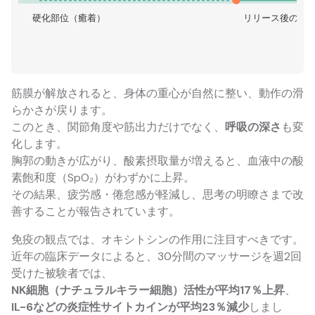
硬化部位（癒着）
リリース後の流
筋膜が解放されると、身体の重心が自然に整い、動作の滑
らかさが戻ります。
このとき、関節角度や筋出力だけでなく、
呼吸の深さ
も変
化します。
胸郭の動きが広がり、酸素摂取量が増えると、血液中の酸
素飽和度（SpO₂）がわずかに上昇。
その結果、疲労感・倦怠感が軽減し、思考の明瞭さまで改
善することが報告されています。
免疫の観点では、オキシトシンの作用に注目すべきです。
近年の臨床データによると、30分間のマッサージを週2回
受けた被験者では、
NK細胞（ナチュラルキラー細胞）活性が平均17％上昇
、
IL-6などの炎症性サイトカインが平均23％減少
しまし