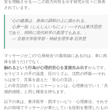
安を増幅させる──この双方向性を示す研究が次々に発表
されています。
「心の健康は、身体の調和の上に築かれる。
心身一如（しんしんいちにょ）──それは東洋思想
であり、同時に現代科学の真理でもある。」
― 京都大学医学部・神経生理学者 石井慧
マッサージがこの“心身統合”の最前線にあるのは、単に肉
体を扱うだけでなく、
触れるという行為が心理的安心を直接生み出す
からです。
セラピストの手の温度、圧のリズム、沈黙の呼吸──それ
らは全て、言葉を超えた「安心の言語」。
この非言語的コミュニケーションは、心理療法でいう「共
感的傾聴」と同じ構造を持ちます。
以下の表は、東洋医学・西洋リハビリ・心理療法、それぞ
れの領域でマッサージが果たしている役割を整理したもの