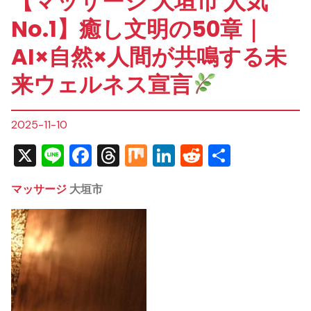
【マッサージ 大垣市 人気
No.1】癒し文明の50章｜
AI×自然×人間が共鳴する未
来ウェルネス宣言
2025-11-10
X
Line
Facebook
Threads
Mix
LinkedIn
Reddit
共
有
マッサージ
大垣市