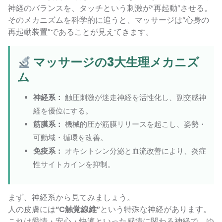
神経のバランスを、タッチという刺激が“再起動”させる。
そのメカニズムを科学的に追うと、マッサージは“心身の
再起動装置”であることが見えてきます。
マッサージの3大生理メカニズ
ム
神経系：
触圧刺激が迷走神経を活性化し、副交感神
経を優位にする。
筋膜系：
機械的圧が筋膜リリースを起こし、姿勢・
可動域・循環を改善。
免疫系：
オキシトシン分泌と血流改善により、炎症
性サイトカインを抑制。
まず、神経系から見てみましょう。
人の皮膚には
“C触覚線維”
という特殊な神経があります。
これは愛情・安心・快適といった感情に関わる神経で、ゆ