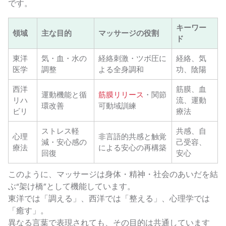
です。
キーワー
領域
主な目的
マッサージの役割
ド
東洋
気・血・水の
経絡刺激・ツボ圧に
経絡、気
医学
調整
よる全身調和
功、陰陽
西洋
筋膜、血
運動機能と循
筋膜リリース
・関節
リハ
流、運動
環改善
可動域訓練
ビリ
療法
ストレス軽
共感、自
心理
非言語的共感と触覚
減・安心感の
己受容、
療法
による安心の再構築
回復
安心
このように、マッサージは身体・精神・社会のあいだを結
ぶ“架け橋”として機能しています。
東洋では「調える」、西洋では「整える」、心理学では
「癒す」。
異なる言葉で表現されても、その目的は共通しています