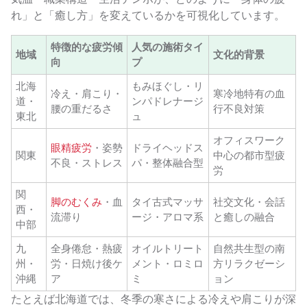
れ」と「癒し方」を変えているかを可視化しています。
特徴的な疲労傾
人気の施術タイ
地域
文化的背景
向
プ
北海
もみほぐし・リ
冷え・肩こり・
寒冷地特有の血
道・
ンパドレナージ
腰の重だるさ
行不良対策
東北
ュ
オフィスワーク
眼精疲労
・姿勢
ドライヘッドス
関東
中心の都市型疲
不良・ストレス
パ・整体融合型
労
関
脚のむくみ
・血
タイ古式マッサ
社交文化・会話
西・
流滞り
ージ・アロマ系
と癒しの融合
中部
九
全身倦怠・熱疲
オイルトリート
自然共生型の南
州・
労・日焼け後ケ
メント・ロミロ
方リラクゼーシ
沖縄
ア
ミ
ョン
たとえば北海道では、冬季の寒さによる冷えや肩こりが深