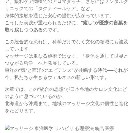
ア、緩和ケア病棟でのアロマタッチ、さらにはメンタルク
リニックでの「タクティールケア」など、
身体的接触を通じた安心の提供が広がっています。
こうした実践が重ねられるたびに、
“癒し”が医療の言葉を
取り戻しつつある
のです。
この統合的な流れは、科学だけでなく文化の領域にも波及
しています。
マッサージは単なる施術ではなく、「身体を通して世界と
つながる哲学」へと発展している。
東洋の“気”と西洋の“エビデンス”が共鳴する時代──それが
今、私たちが生きるウェルネスの新しい形です。
次章では、この“統合の思想”が日本各地のサロン文化にど
のように息づいているのか、
北海道から沖縄まで、地域のマッサージ文化の個性と進化
をたどります。