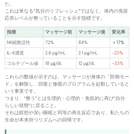
た。
これは単なる“気分のリフレッシュ”ではなく、体内の免疫
応答レベルが整っていることを示す指標です。
指標
マッサージ前
マッサージ後
変化率
NK細胞活性
72%
84%
＋17%
IL-6濃度
2.8 pg/mL
2.1 pg/mL
−23%
コルチゾール値
18 µg/dL
12 µg/dL
−33%
これらの数値が示すのは、マッサージが身体の「防御モー
ド」を解除し、回復と修復のプログラムを起動していると
いう事実です。
つまり、“整う”とは生理的・心理的・免疫的に再び“自分
らしい状態”に戻ること。
それは瞑想や深い睡眠と同等の再生反応であり、私たちの
生命が本来持つリズムへの回帰です。