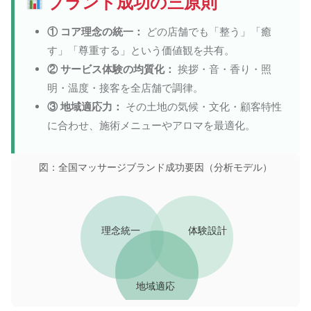
ブランド成功の三原則
① コア理念の統一：
どの店舗でも「整う」「癒
す」「尊重する」という価値観を共有。
② サービス体験の均質化：
挨拶・音・香り・照
明・温度・接客を全店舗で調律。
③ 地域適応力：
その土地の気候・文化・顧客特性
に合わせ、施術メニューやアロマを最適化。
図：全国マッサージブランド成功要因（分析モデル）
理念統一
体験設計
地域適応