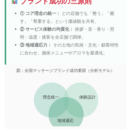
ブランド成功の三原則
① コア理念の統一：
どの店舗でも「整う」「癒
す」「尊重する」という価値観を共有。
② サービス体験の均質化：
挨拶・音・香り・照
明・温度・接客を全店舗で調律。
③ 地域適応力：
その土地の気候・文化・顧客特性
に合わせ、施術メニューやアロマを最適化。
図：全国マッサージブランド成功要因（分析モデル）
理念統一
体験設計
地域適応