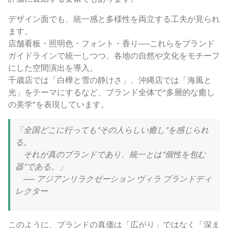
デザイン面でも、統一感と多様性を両立する工夫が見られ
ます。
店舗看板・照明色・フォント・香り──これらをブランド
ガイドラインで統一しつつ、各地の自然や文化をモチーフ
にした空間演出を導入。
千歳店では「白樺と雪の静けさ」、沖縄店では「海風と
光」をテーマにするなど、ブランド全体で“多層的な癒し
の美学”を表現しています。
「全国どこに行っても“その人らしい癒し”を感じられ
る。
それが真のブランドであり、統一とは“個性を包む
器”である。」
── アジアンリラクゼーション ヴィラ ブランドディ
レクター
このように、ブランドの真価は「広がり」ではなく「深ま