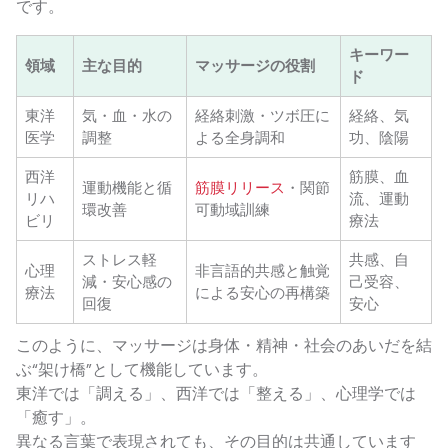
です。
キーワー
領域
主な目的
マッサージの役割
ド
東洋
気・血・水の
経絡刺激・ツボ圧に
経絡、気
医学
調整
よる全身調和
功、陰陽
西洋
筋膜、血
運動機能と循
筋膜リリース
・関節
リハ
流、運動
環改善
可動域訓練
ビリ
療法
ストレス軽
共感、自
心理
非言語的共感と触覚
減・安心感の
己受容、
療法
による安心の再構築
回復
安心
このように、マッサージは身体・精神・社会のあいだを結
ぶ“架け橋”として機能しています。
東洋では「調える」、西洋では「整える」、心理学では
「癒す」。
異なる言葉で表現されても、その目的は共通しています