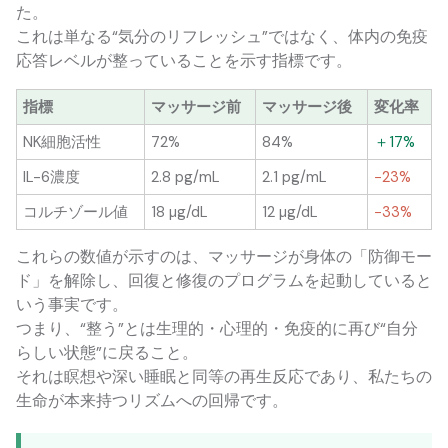
た。
これは単なる“気分のリフレッシュ”ではなく、体内の免疫
応答レベルが整っていることを示す指標です。
指標
マッサージ前
マッサージ後
変化率
NK細胞活性
72%
84%
＋17%
IL-6濃度
2.8 pg/mL
2.1 pg/mL
−23%
コルチゾール値
18 µg/dL
12 µg/dL
−33%
これらの数値が示すのは、マッサージが身体の「防御モー
ド」を解除し、回復と修復のプログラムを起動していると
いう事実です。
つまり、“整う”とは生理的・心理的・免疫的に再び“自分
らしい状態”に戻ること。
それは瞑想や深い睡眠と同等の再生反応であり、私たちの
生命が本来持つリズムへの回帰です。