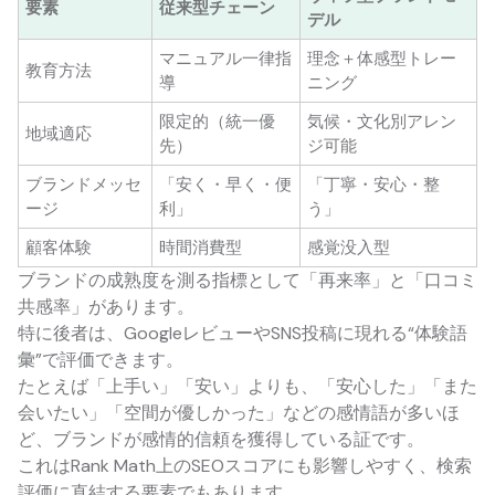
要素
従来型チェーン
デル
マニュアル一律指
理念＋体感型トレー
教育方法
導
ニング
限定的（統一優
気候・文化別アレン
地域適応
先）
ジ可能
ブランドメッセ
「安く・早く・便
「丁寧・安心・整
ージ
利」
う」
顧客体験
時間消費型
感覚没入型
ブランドの成熟度を測る指標として「再来率」と「口コミ
共感率」があります。
特に後者は、GoogleレビューやSNS投稿に現れる“体験語
彙”で評価できます。
たとえば「上手い」「安い」よりも、「安心した」「また
会いたい」「空間が優しかった」などの感情語が多いほ
ど、ブランドが感情的信頼を獲得している証です。
これはRank Math上のSEOスコアにも影響しやすく、検索
評価に直結する要素でもあります。