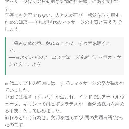
マッサージはその原初的な記憶の延長線上にある文化で
す。
医療でも美容でもない、人と人が再び「感覚を取り戻す」
ための知恵──それが現代のマッサージの本質と言えるで
しょう。
「痛みは体の声。触れることは、その声を聴くこ
と。」
──古代インドのアーユルヴェーダ文献『チャラカ・サ
ンヒター』より
古代エジプトの壁画には、すでにマッサージの姿が描かれ
ていました。
中国では推拿（すいな）が生まれ、インドではアーユルヴ
ェーダ、ギリシャではヒポクラテスが「自然治癒力を高め
る手技」として広めました。
触れるという行為は、文明を超えて“人間の共通言語”だっ
たのです。