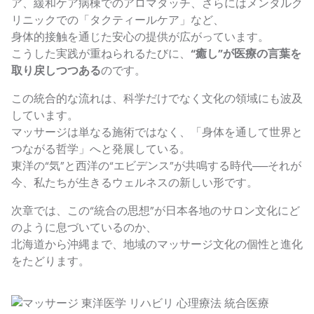
ア、緩和ケア病棟でのアロマタッチ、さらにはメンタルク
リニックでの「タクティールケア」など、
身体的接触を通じた安心の提供が広がっています。
こうした実践が重ねられるたびに、
“癒し”が医療の言葉を
取り戻しつつある
のです。
この統合的な流れは、科学だけでなく文化の領域にも波及
しています。
マッサージは単なる施術ではなく、「身体を通して世界と
つながる哲学」へと発展している。
東洋の“気”と西洋の“エビデンス”が共鳴する時代──それが
今、私たちが生きるウェルネスの新しい形です。
次章では、この“統合の思想”が日本各地のサロン文化にど
のように息づいているのか、
北海道から沖縄まで、地域のマッサージ文化の個性と進化
をたどります。