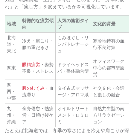
れ」と「癒し方」を変えているかを可視化しています。
特徴的な疲労傾
人気の施術タイ
地域
文化的背景
向
プ
北海
もみほぐし・リ
冷え・肩こり・
寒冷地特有の血
道・
ンパドレナージ
腰の重だるさ
行不良対策
東北
ュ
オフィスワーク
眼精疲労
・姿勢
ドライヘッドス
関東
中心の都市型疲
不良・ストレス
パ・整体融合型
労
関
脚のむくみ
・血
タイ古式マッサ
社交文化・会話
西・
流滞り
ージ・アロマ系
と癒しの融合
中部
九
全身倦怠・熱疲
オイルトリート
自然共生型の南
州・
労・日焼け後ケ
メント・ロミロ
方リラクゼーシ
沖縄
ア
ミ
ョン
たとえば北海道では、冬季の寒さによる冷えや肩こりが深