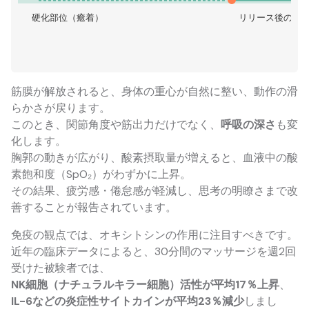
硬化部位（癒着）
リリース後の流
筋膜が解放されると、身体の重心が自然に整い、動作の滑
らかさが戻ります。
このとき、関節角度や筋出力だけでなく、
呼吸の深さ
も変
化します。
胸郭の動きが広がり、酸素摂取量が増えると、血液中の酸
素飽和度（SpO₂）がわずかに上昇。
その結果、疲労感・倦怠感が軽減し、思考の明瞭さまで改
善することが報告されています。
免疫の観点では、オキシトシンの作用に注目すべきです。
近年の臨床データによると、30分間のマッサージを週2回
受けた被験者では、
NK細胞（ナチュラルキラー細胞）活性が平均17％上昇
、
IL-6などの炎症性サイトカインが平均23％減少
しまし