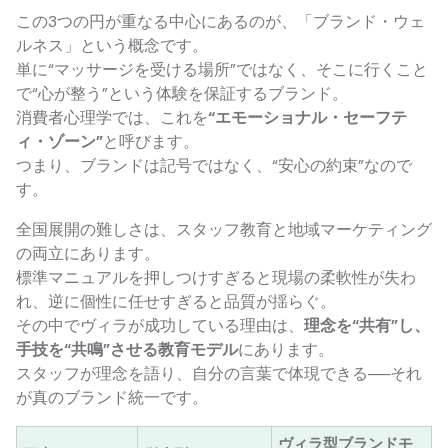
この3つの円が重なる中心にあるのが、「ブランド・ウェ
ルネス」という概念です。
単に“マッサージを受ける場所”ではなく、そこに行くこと
で“心が整う”という体験を保証するブランド。
消費者心理学では、これを
“エモーショナル・セーフテ
ィ・ゾーン”
と呼びます。
つまり、ブランドは記号ではなく、“安心の約束”なので
す。
全国展開の難しさは、スタッフ教育と地域マーケティング
の両立にあります。
標準マニュアルを押しつけすぎると現場の柔軟性が失わ
れ、逆に個性に任せすぎると品質が揺らぐ。
その中でヴィラが成功している理由は、
理念を“共有”し、
手技を“共鳴”させる教育モデル
にあります。
スタッフが理念を語り、自分の言葉で体現できる──それ
が真のブランド統一です。
ヴィラ型ブランドモ