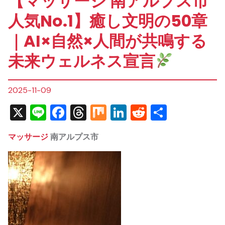
【マッサージ 南アルプス市
人気No.1】癒し文明の50章
｜AI×自然×人間が共鳴する
未来ウェルネス宣言
2025-11-09
X
Line
Facebook
Threads
Mix
LinkedIn
Reddit
共
有
マッサージ
南アルプス市