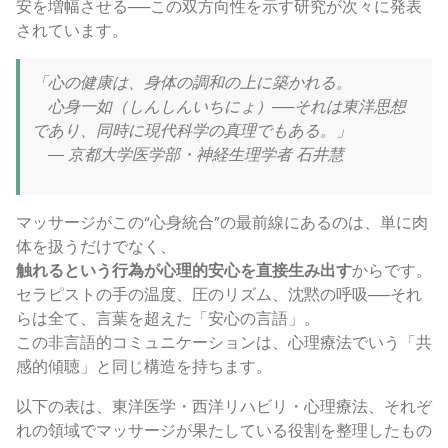
安を増幅させる──この双方向性を示す研究が次々に発表
されています。
「心の健康は、身体の調和の上に築かれる。
心身一如（しんしんいちにょ）──それは東洋思想
であり、同時に現代科学の真理でもある。」
― 京都大学医学部・神経生理学者 石井慧
マッサージがこの“心身統合”の最前線にあるのは、単に肉
体を扱うだけでなく、
触れるという行為が心理的安心を直接生み出す
からです。
セラピストの手の温度、圧のリズム、沈黙の呼吸──それ
らは全て、言葉を超えた「安心の言語」。
この非言語的コミュニケーションは、心理療法でいう「共
感的傾聴」と同じ構造を持ちます。
以下の表は、東洋医学・西洋リハビリ・心理療法、それぞ
れの領域でマッサージが果たしている役割を整理したもの