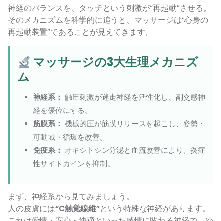
神経のバランスを、タッチという刺激が“再起動”させる。
そのメカニズムを科学的に追うと、マッサージは“心身の
再起動装置”であることが見えてきます。
マッサージの3大生理メカニズ
ム
神経系：
触圧刺激が迷走神経を活性化し、副交感神
経を優位にする。
筋膜系：
機械的圧が筋膜リリースを起こし、姿勢・
可動域・循環を改善。
免疫系：
オキシトシン分泌と血流改善により、炎症
性サイトカインを抑制。
まず、神経系から見てみましょう。
人の皮膚には
“C触覚線維”
という特殊な神経があります。
これは愛情・安心・快適といった感情に関わる神経で、ゆ