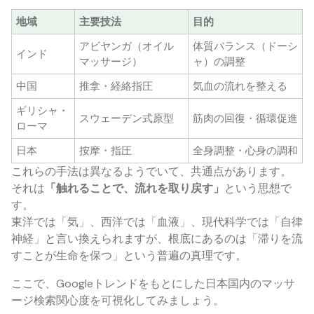
地域
主要技法
目的
アビヤンガ（オイル
体質バランス（ドーシ
インド
マッサージ）
ャ）の調整
中国
推拿・経絡指圧
気血の流れを整える
ギリシャ・
スウェーデン式原型
筋肉の回復・循環促進
ローマ
日本
按摩・指圧
全身調整・心身の調和
これらの手法は異なるようでいて、共通点があります。
それは
「触れることで、流れを取り戻す」
という思想で
す。
東洋では「気」、西洋では「血液」、現代科学では「自律
神経」と言い換えられますが、根底にあるのは「滞りを流
すことが生命を保つ」という普遍の真理です。
ここで、Googleトレンドをもとにした日本国内のマッサ
ージ検索関心度を可視化してみましょう。