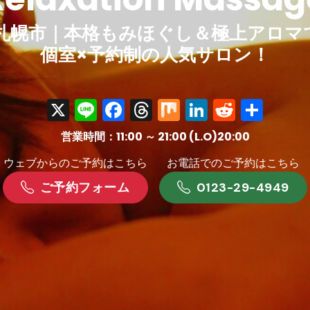
 札幌市｜本格もみほぐし＆極上アロマ
個室×予約制の人気サロン！
X
Line
Facebook
Threads
Mix
LinkedIn
Reddit
共
有
営業時間：11:00 ～ 21:00 (L.O)20:00
ウェブからのご予約はこちら
お電話でのご予約はこちら
ご予約フォーム
0123-29-4949