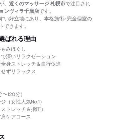
が、
近くのマッサージ 札幌市
で注目され
ョンヴィラ千歳店
です。
すい好立地にあり、本格施術×完全個室の
トできます。
選ばれる理由
格もみほぐし
ト
で深いリラクゼーション
で全身ストレッチ＆血行促進
にせずリラックス
〜120分）
（女性人気No.1）
（ストレッチ＆指圧）
首肩ケアコース
ス