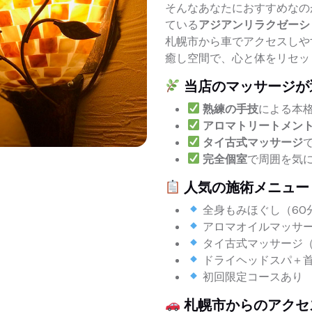
そんなあなたにおすすめなの
ている
アジアンリラクゼーシ
札幌市から車でアクセスしや
癒し空間で、心と体をリセッ
当店のマッサージが
熟練の手技
による本
アロマトリートメン
タイ古式マッサージ
完全個室
で周囲を気
人気の施術メニュー
全身もみほぐし（60分
アロマオイルマッサージ
タイ古式マッサージ
ドライヘッドスパ＋
初回限定コースあり
札幌市からのアクセ