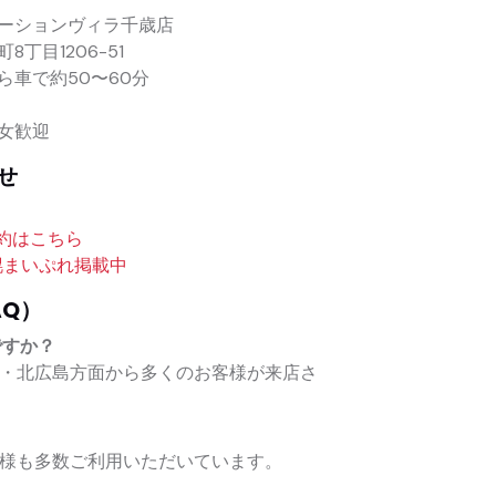
ーションヴィラ千歳店
丁目1206-51
車で約50〜60分
女歓迎
せ
約はこちら
幌まいぷれ掲載中
Q）
ですか？
田区・北広島方面から多くのお客様が来店さ
客様も多数ご利用いただいています。