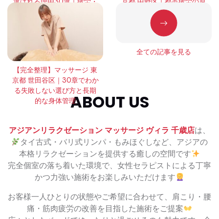
選ばれる理由30選｜疲労・
京都 中野区｜都市疲労の原
緊張・回復の本質を徹底解
因と正しい整え方
説
全ての記事を見る
【完全整理】マッサージ 東
京都 世田谷区｜30章でわか
る失敗しない選び方と長期
ABOUT US
的な身体管理
アジアンリラクゼーション マッサージ ヴィラ 千歳店
は、
タイ古式・バリ式リンパ・もみほぐしなど、アジアの
本格リラクゼーションを提供する癒しの空間です
完全個室の落ち着いた環境で、女性セラピストによる丁寧
かつ力強い施術をお楽しみいただけます
お客様一人ひとりの状態やご希望に合わせて、肩こり・腰
痛・筋肉疲労の改善を目指した施術をご提案