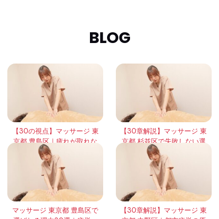
BLOG
【30の視点】マッサージ 東
【30章解説】マッサージ 東
京都 豊島区｜疲れが取れな
京都 杉並区で失敗しない選
い本当の理由と回復の考え
び方｜頻度・効果・体感の
方
違いを徹底整理
マッサージ 東京都 豊島区で
【30章解説】マッサージ 東