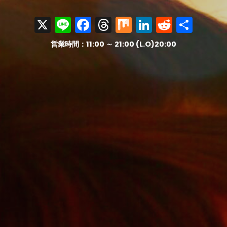
X
Line
Facebook
Threads
Mix
LinkedIn
Reddit
共
有
営業時間：11:00 ～ 21:00 (L.O)20:00