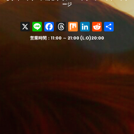
ージ
X
Line
Facebook
Threads
Mix
LinkedIn
Reddit
共
有
営業時間：11:00 ～ 21:00 (L.O)20:00