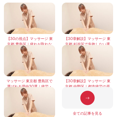
【30の視点】マッサージ 東
【30章解説】マッサージ 東
京都 豊島区｜疲れが取れな
京都 杉並区で失敗しない選
い本当の理由と回復の考え
び方｜頻度・効果・体感の
方
違いを徹底整理
マッサージ 東京都 豊島区で
【30章解説】マッサージ 東
選ばれる理由30選｜疲労・
京都 中野区｜都市疲労の原
緊張・回復の本質を徹底解
因と正しい整え方
説
全ての記事を見る