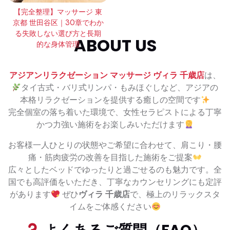
【完全整理】マッサージ 東
京都 世田谷区｜30章でわか
る失敗しない選び方と長期
ABOUT US
的な身体管理
アジアンリラクゼーション マッサージ ヴィラ 千歳店
は、
タイ古式・バリ式リンパ・もみほぐしなど、アジアの
本格リラクゼーションを提供する癒しの空間です
完全個室の落ち着いた環境で、女性セラピストによる丁寧
かつ力強い施術をお楽しみいただけます
お客様一人ひとりの状態やご希望に合わせて、肩こり・腰
痛・筋肉疲労の改善を目指した施術をご提案
広々としたベッドでゆったりと過ごせるのも魅力です。全
国でも高評価をいただき、丁寧なカウンセリングにも定評
があります
ぜひ
ヴィラ 千歳店
で、極上のリラックスタ
イムをご体感ください