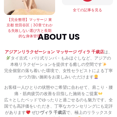
全ての記事を見る
【完全整理】マッサージ 東
京都 世田谷区｜30章でわか
る失敗しない選び方と長期
ABOUT US
的な身体管理
アジアンリラクゼーション マッサージ ヴィラ 千歳店
は、
タイ古式・バリ式リンパ・もみほぐしなど、アジアの
本格リラクゼーションを提供する癒しの空間です
完全個室の落ち着いた環境で、女性セラピストによる丁寧
かつ力強い施術をお楽しみいただけます
お客様一人ひとりの状態やご希望に合わせて、肩こり・腰
痛・筋肉疲労の改善を目指した施術をご提案
広々としたベッドでゆったりと過ごせるのも魅力です。全
国でも高評価をいただき、丁寧なカウンセリングにも定評
があります
ぜひ
ヴィラ 千歳店
で、極上のリラックスタ