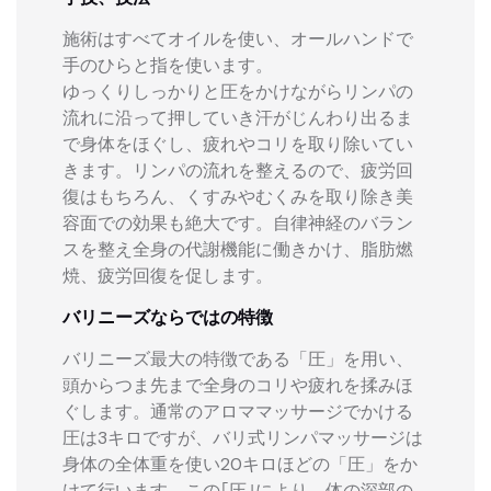
施術はすべてオイルを使い、オールハンドで
手のひらと指を使います。
ゆっくりしっかりと圧をかけながらリンパの
流れに沿って押していき汗がじんわり出るま
で身体をほぐし、疲れやコリを取り除いてい
きます。リンパの流れを整えるので、疲労回
復はもちろん、くすみやむくみを取り除き美
容面での効果も絶大です。自律神経のバラン
スを整え全身の代謝機能に働きかけ、脂肪燃
焼、疲労回復を促します。
バリニーズならではの特徴
バリニーズ最大の特徴である「圧」を用い、
頭からつま先まで全身のコリや疲れを揉みほ
ぐします。通常のアロママッサージでかける
圧は3キロですが、バリ式リンパマッサージは
身体の全体重を使い20キロほどの「圧」をか
けて行います。この｢圧｣により、体の深部の