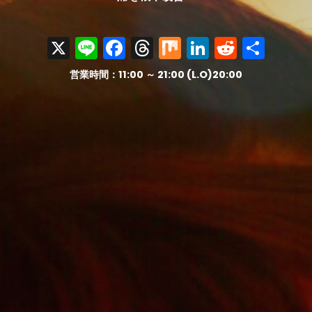
X
Line
Facebook
Threads
Mix
LinkedIn
Reddit
共
有
営業時間：11:00 ～ 21:00 (L.O)20:00