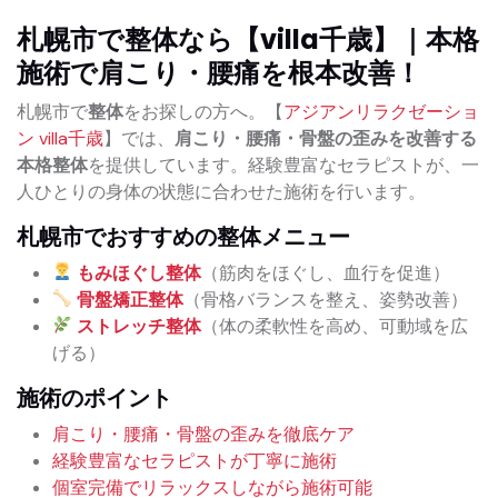
札幌市で整体なら【villa千歳】｜本格
施術で肩こり・腰痛を根本改善！
札幌市で
整体
をお探しの方へ。【
アジアンリラクゼーショ
ン villa千歳
】では、
肩こり・腰痛・骨盤の歪みを改善する
本格整体
を提供しています。経験豊富なセラピストが、一
人ひとりの身体の状態に合わせた施術を行います。
札幌市でおすすめの整体メニュー
もみほぐし整体
（筋肉をほぐし、血行を促進）
骨盤矯正整体
（骨格バランスを整え、姿勢改善）
ストレッチ整体
（体の柔軟性を高め、可動域を広
げる）
施術のポイント
肩こり・腰痛・骨盤の歪みを徹底ケア
経験豊富なセラピストが丁寧に施術
個室完備でリラックスしながら施術可能