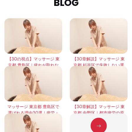
BLOG
【30の視点】マッサージ 東
【30章解説】マッサージ 東
京都 豊島区｜疲れが取れな
京都 杉並区で失敗しない選
い本当の理由と回復の考え
び方｜頻度・効果・体感の
方
違いを徹底整理
マッサージ 東京都 豊島区で
【30章解説】マッサージ 東
選ばれる理由30選｜疲労・
京都 中野区｜都市疲労の原
緊張・回復の本質を徹底解
因と正しい整え方
説