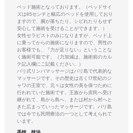
ベッド施術となっております。（ベッドサイ
ズは85センチと幅広のベッドを使用しており
ますので、腕が落ちたり、シビれたりもせず
安心して施術を受けることができます。）
女性セラピストのみになりますが、ベッド上
に乗ってからの施術になりますので、男性の
お客様でも、『力が足りない』ということな
く施術可能です。（力加減は、施術前のカル
テ記入欄にご記載ください。）
バリ式リンパマッサージはバリ島で代表的な
マッサージです。その歴史は古く17世紀のジ
ャワの王室で、元々は女性の美を保つために
行われていた施術です。王族から庶民へ受け
継がれて、島から島へ、または村から村へと
きた広まっていったマッサージです。バリ島
では今でも民間療法の一つとして考えられて
います。
手技、技法