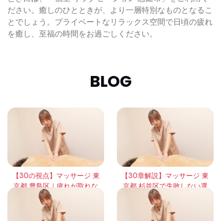
ださい。癒しのひとときが、より一層特別なものとなるこ
とでしょう。プライベートなリラックス空間で日頃の疲れ
を癒し、至福の時間をお過ごしください。
BLOG
【30の視点】マッサージ 東
【30章解説】マッサージ 東
京都 豊島区｜疲れが取れな
京都 杉並区で失敗しない選
い本当の理由と回復の考え
び方｜頻度・効果・体感の
方
違いを徹底整理