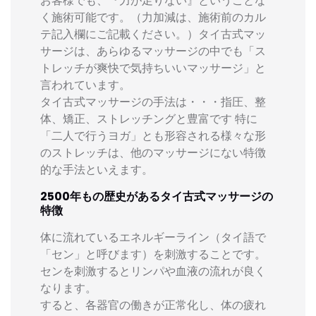
お客様でも、『力が足りない』ということな
く施術可能です。（力加減は、施術前のカル
テ記入欄にご記載ください。）タイ古式マッ
サージは、あらゆるマッサージの中でも「ス
トレッチが爽快で気持ちいいマッサージ」と
言われています。
タイ古式マッサージの手法は・・・指圧、整
体、矯正、ストレッチングと豊富です 特に
「二人で行うヨガ」とも形容される様々な形
のストレッチは、他のマッサージにない特徴
的な手法といえます。
2500年もの歴史があるタイ古式マッサージの
特徴
体に流れているエネルギーライン（タイ語で
「セン」と呼びます）を刺激することです。
センを刺激するとリンパや血液の流れが良く
なります。
すると、各器官の働きが正常化し、体の疲れ