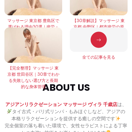
マッサージ 東京都 豊島区で
【30章解説】マッサージ 東
選ばれる理由30選｜疲労・
京都 中野区｜都市疲労の原
緊張・回復の本質を徹底解
因と正しい整え方
説
全ての記事を見る
【完全整理】マッサージ 東
京都 世田谷区｜30章でわか
る失敗しない選び方と長期
ABOUT US
的な身体管理
アジアンリラクゼーション マッサージ ヴィラ 千歳店
は、
タイ古式・バリ式リンパ・もみほぐしなど、アジアの
本格リラクゼーションを提供する癒しの空間です
完全個室の落ち着いた環境で、女性セラピストによる丁寧