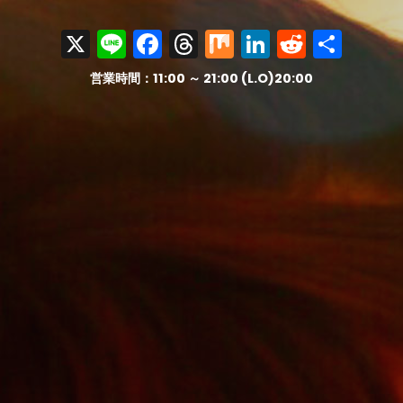
X
Line
Facebook
Threads
Mix
LinkedIn
Reddit
共
有
営業時間：11:00 ～ 21:00 (L.O)20:00