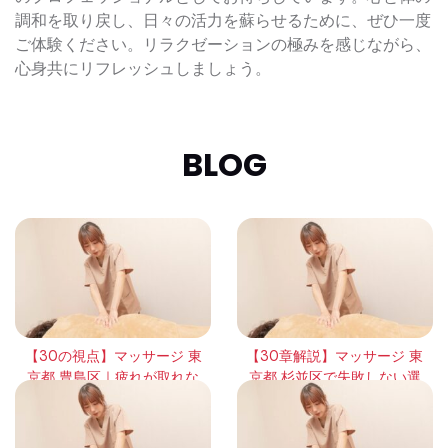
調和を取り戻し、日々の活力を蘇らせるために、ぜひ一度
ご体験ください。リラクゼーションの極みを感じながら、
心身共にリフレッシュしましょう。
BLOG
【30の視点】マッサージ 東
【30章解説】マッサージ 東
京都 豊島区｜疲れが取れな
京都 杉並区で失敗しない選
い本当の理由と回復の考え
び方｜頻度・効果・体感の
方
違いを徹底整理