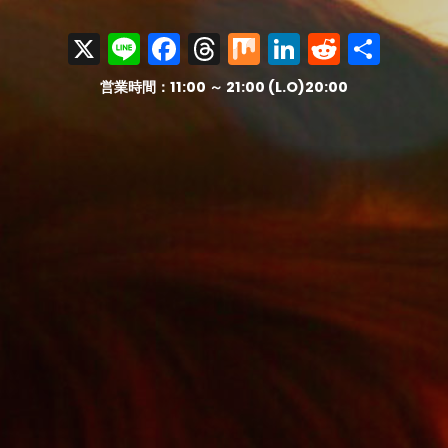
X
Line
Facebook
Threads
Mix
LinkedIn
Reddit
共
有
営業時間：11:00 ～ 21:00 (L.O)20:00