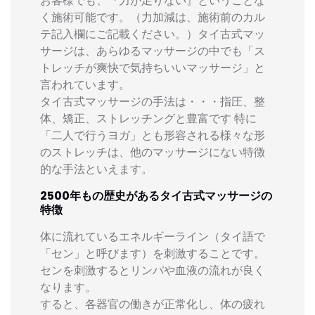
お客様でも、『力が足りない』ということな
く施術可能です。（力加減は、施術前のカル
テ記入欄にご記載ください。）タイ古式マッ
サージは、あらゆるマッサージの中でも「ス
トレッチが爽快で気持ちいいマッサージ」と
言われています。
タイ古式マッサージの手法は・・・指圧、整
体、矯正、ストレッチングと豊富です 特に
「二人で行うヨガ」とも形容される様々な形
のストレッチは、他のマッサージにない特徴
的な手法といえます。
2500年もの歴史があるタイ古式マッサージの
特徴
体に流れているエネルギーライン（タイ語で
「セン」と呼びます）を刺激することです。
センを刺激するとリンパや血液の流れが良く
なります。
すると、各器官の働きが正常化し、体の疲れ