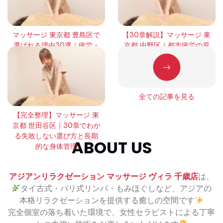
マッサージ 東京都 豊島区で
【30章解説】マッサージ 東
選ばれる理由30選｜疲労・
京都 中野区｜都市疲労の原
緊張・回復の本質を徹底解
因と正しい整え方
説
全ての記事を見る
【完全整理】マッサージ 東
京都 世田谷区｜30章でわか
る失敗しない選び方と長期
ABOUT US
的な身体管理
アジアンリラクゼーション マッサージ ヴィラ 千歳店
は、
タイ古式・バリ式リンパ・もみほぐしなど、アジアの
本格リラクゼーションを提供する癒しの空間です
完全個室の落ち着いた環境で、女性セラピストによる丁寧