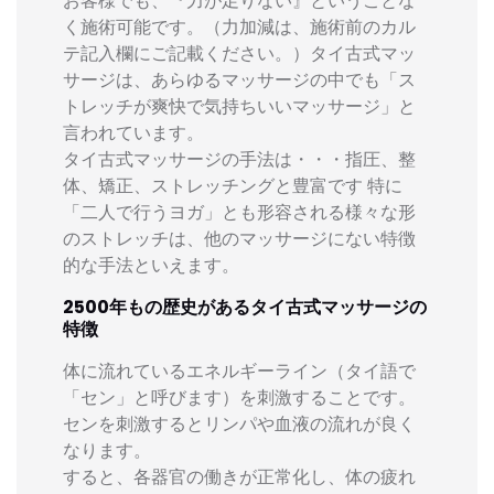
お客様でも、『力が足りない』ということな
く施術可能です。（力加減は、施術前のカル
テ記入欄にご記載ください。）タイ古式マッ
サージは、あらゆるマッサージの中でも「ス
トレッチが爽快で気持ちいいマッサージ」と
言われています。
タイ古式マッサージの手法は・・・指圧、整
体、矯正、ストレッチングと豊富です 特に
「二人で行うヨガ」とも形容される様々な形
のストレッチは、他のマッサージにない特徴
的な手法といえます。
2500年もの歴史があるタイ古式マッサージの
特徴
体に流れているエネルギーライン（タイ語で
「セン」と呼びます）を刺激することです。
センを刺激するとリンパや血液の流れが良く
なります。
すると、各器官の働きが正常化し、体の疲れ