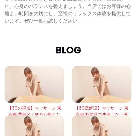
れ、心身のバランスを整えましょう。当店ではお客様の心
地よい時間を大切にし、至福のリラックス体験を提供して
います。ぜひ一度お試しください。
BLOG
【30の視点】マッサージ 東
【30章解説】マッサージ 東
京都 豊島区｜疲れが取れな
京都 杉並区で失敗しない選
い本当の理由と回復の考え
び方｜頻度・効果・体感の
方
違いを徹底整理