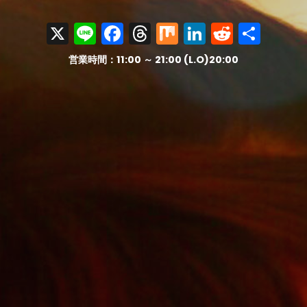
X
Line
Facebook
Threads
Mix
LinkedIn
Reddit
共
有
営業時間：11:00 ～ 21:00 (L.O)20:00