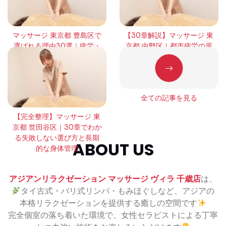
マッサージ 東京都 豊島区で
【30章解説】マッサージ 東
選ばれる理由30選｜疲労・
京都 中野区｜都市疲労の原
緊張・回復の本質を徹底解
因と正しい整え方
説
全ての記事を見る
【完全整理】マッサージ 東
京都 世田谷区｜30章でわか
る失敗しない選び方と長期
ABOUT US
的な身体管理
アジアンリラクゼーション マッサージ ヴィラ 千歳店
は、
タイ古式・バリ式リンパ・もみほぐしなど、アジアの
本格リラクゼーションを提供する癒しの空間です
完全個室の落ち着いた環境で、女性セラピストによる丁寧