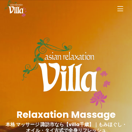
Relaxation Massage
本格 マッサージ 諏訪市なら【villa千歳】｜もみほぐし・
オイル・タイ古式で全身リフレッシュ