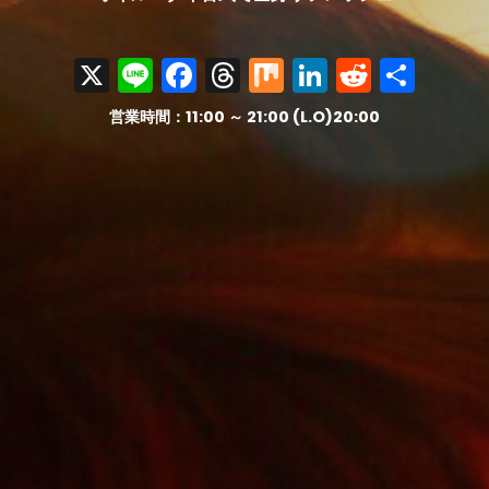
X
Line
Facebook
Threads
Mix
LinkedIn
Reddit
共
有
営業時間：11:00 ～ 21:00 (L.O)20:00