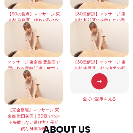
【30の視点】マッサージ 東
【30章解説】マッサージ 東
京都 豊島区｜疲れが取れな
京都 杉並区で失敗しない選
い本当の理由と回復の考え
び方｜頻度・効果・体感の
方
違いを徹底整理
マッサージ 東京都 豊島区で
【30章解説】マッサージ 東
選ばれる理由30選｜疲労・
京都 中野区｜都市疲労の原
緊張・回復の本質を徹底解
因と正しい整え方
説
全ての記事を見る
【完全整理】マッサージ 東
京都 世田谷区｜30章でわか
る失敗しない選び方と長期
ABOUT US
的な身体管理