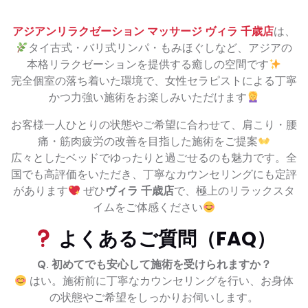
アジアンリラクゼーション マッサージ ヴィラ 千歳店
は、
タイ古式・バリ式リンパ・もみほぐしなど、アジアの
本格リラクゼーションを提供する癒しの空間です
完全個室の落ち着いた環境で、女性セラピストによる丁寧
かつ力強い施術をお楽しみいただけます
お客様一人ひとりの状態やご希望に合わせて、肩こり・腰
痛・筋肉疲労の改善を目指した施術をご提案
広々としたベッドでゆったりと過ごせるのも魅力です。全
国でも高評価をいただき、丁寧なカウンセリングにも定評
があります
ぜひ
ヴィラ 千歳店
で、極上のリラックスタ
イムをご体感ください
よくあるご質問（FAQ）
Q. 初めてでも安心して施術を受けられますか？
はい。施術前に丁寧なカウンセリングを行い、お身体
の状態やご希望をしっかりお伺いします。