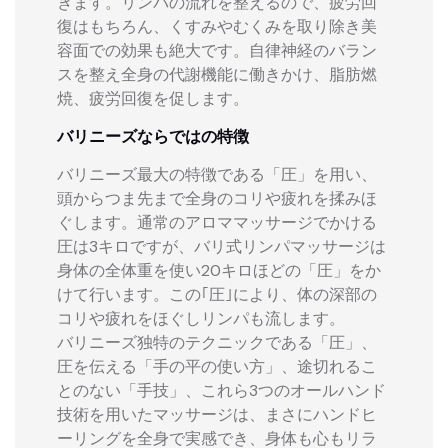
きます。リンパの流れを整えるので、疲労回
復はもちろん、くすみやむくみを取り除き美
容面での効果も絶大です。自律神経のバラン
スを整え全身の代謝機能に働きかけ、脂肪燃
焼、疲労回復を促します。
バリニーズならではの特徴
バリニーズ最大の特徴である「圧」を用い、
頭からつま先まで全身のコリや疲れを揉みほ
ぐします。通常のアロママッサージでかける
圧は3キロですが、バリ式リンパマッサージは
身体の全体重を使い20キロほどの「圧」をか
けて行います。この｢圧｣により、体の深部の
コリや疲れをほぐしリンパも流します。
バリニーズ独特のテクニックである「圧」、
圧を伝える「手の平の使い方」、途切れるこ
とのない「手技」、これら3つのオールハンド
技術を用いたマッサージは、まさにハンドヒ
ーリングを全身で実感でき、身体も心もリラ