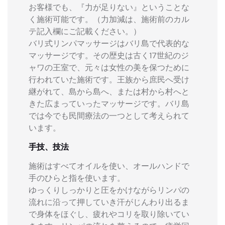
お客様でも、『力が足りない』ということな
く施術可能です。（力加減は、施術前のカル
テ記入欄にご記載ください。）
バリ式リンパマッサージはバリ島で代表的な
マッサージです。その歴史は古く17世紀のジ
ャワの王室で、元々は女性の美を保つために
行われていた施術です。王族から庶民へ受け
継がれて、島から島へ、または村から村へと
きた広まっていったマッサージです。バリ島
では今でも民間療法の一つとして考えられて
います。
手技、技法
施術はすべてオイルを使い、オールハンドで
手のひらと指を使います。
ゆっくりしっかりと圧をかけながらリンパの
流れに沿って押していき汗がじんわり出るま
で身体をほぐし、疲れやコリを取り除いてい