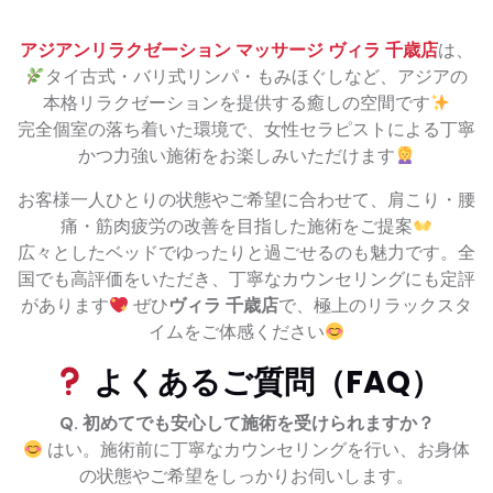
アジアンリラクゼーション マッサージ ヴィラ 千歳店
は、
タイ古式・バリ式リンパ・もみほぐしなど、アジアの
本格リラクゼーションを提供する癒しの空間です
完全個室の落ち着いた環境で、女性セラピストによる丁寧
かつ力強い施術をお楽しみいただけます
お客様一人ひとりの状態やご希望に合わせて、肩こり・腰
痛・筋肉疲労の改善を目指した施術をご提案
広々としたベッドでゆったりと過ごせるのも魅力です。全
国でも高評価をいただき、丁寧なカウンセリングにも定評
があります
ぜひ
ヴィラ 千歳店
で、極上のリラックスタ
イムをご体感ください
よくあるご質問（FAQ）
Q. 初めてでも安心して施術を受けられますか？
はい。施術前に丁寧なカウンセリングを行い、お身体
の状態やご希望をしっかりお伺いします。