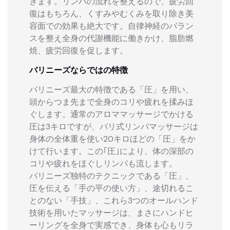
きます。リンパの流れを整えるので、疲労回
復はもちろん、くすみやむくみを取り除き美
容面での効果も絶大です。自律神経のバラン
スを整え全身の代謝機能に働きかけ、脂肪燃
焼、疲労回復を促します。
バリニーズならではの特徴
バリニーズ最大の特徴である「圧」を用い、
頭からつま先まで全身のコリや疲れを揉みほ
ぐします。通常のアロママッサージでかける
圧は3キロですが、バリ式リンパマッサージは
身体の全体重を使い20キロほどの「圧」をか
けて行います。この｢圧｣により、体の深部の
コリや疲れをほぐしリンパも流します。
バリニーズ独特のテクニックである「圧」、
圧を伝える「手の平の使い方」、途切れるこ
とのない「手技」、これら3つのオールハンド
技術を用いたマッサージは、まさにハンドヒ
ーリングを全身で実感でき、身体も心もリラ