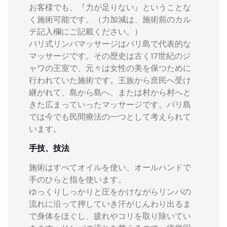
お客様でも、『力が足りない』ということな
く施術可能です。（力加減は、施術前のカル
テ記入欄にご記載ください。）
バリ式リンパマッサージはバリ島で代表的な
マッサージです。その歴史は古く17世紀のジ
ャワの王室で、元々は女性の美を保つために
行われていた施術です。王族から庶民へ受け
継がれて、島から島へ、または村から村へと
きた広まっていったマッサージです。バリ島
では今でも民間療法の一つとして考えられて
います。
手技、技法
施術はすべてオイルを使い、オールハンドで
手のひらと指を使います。
ゆっくりしっかりと圧をかけながらリンパの
流れに沿って押していき汗がじんわり出るま
で身体をほぐし、疲れやコリを取り除いてい