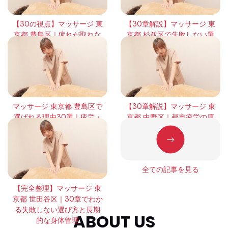
【30の視点】マッサージ 東
【30章解説】マッサージ 東
京都 豊島区｜疲れが取れな
京都 杉並区で失敗しない選
い本当の理由と回復の考え
び方｜頻度・効果・体感の
方
違いを徹底整理
マッサージ 東京都 豊島区で
【30章解説】マッサージ 東
選ばれる理由30選｜疲労・
京都 中野区｜都市疲労の原
緊張・回復の本質を徹底解
因と正しい整え方
説
全ての記事を見る
【完全整理】マッサージ 東
京都 世田谷区｜30章でわか
る失敗しない選び方と長期
ABOUT US
的な身体管理