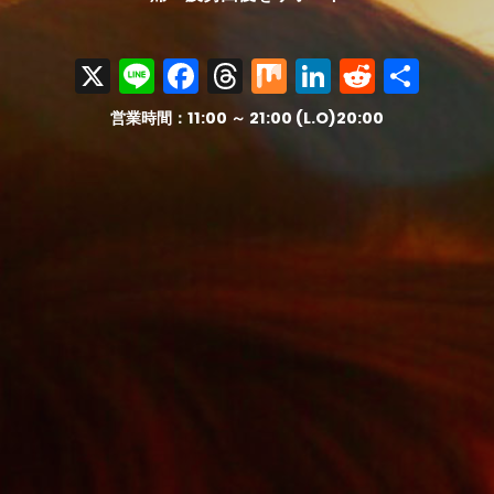
X
Line
Facebook
Threads
Mix
LinkedIn
Reddit
共
有
営業時間：11:00 ～ 21:00 (L.O)20:00