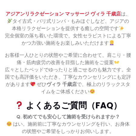
アジアンリラクゼーション マッサージ ヴィラ 千歳店
は、
タイ古式・バリ式リンパ・もみほぐしなど、アジアの
本格リラクゼーションを提供する癒しの空間です
完全個室の落ち着いた環境で、女性セラピストによる丁寧
かつ力強い施術をお楽しみいただけます
お客様一人ひとりの状態やご希望に合わせて、肩こり・腰
痛・筋肉疲労の改善を目指した施術をご提案
広々としたベッドでゆったりと過ごせるのも魅力です。全
国でも高評価をいただき、丁寧なカウンセリングにも定評
があります
ぜひ
ヴィラ 千歳店
で、極上のリラックスタ
イムをご体感ください
よくあるご質問（FAQ）
Q. 初めてでも安心して施術を受けられますか？
はい。施術前に丁寧なカウンセリングを行い、お身体
の状態やご希望をしっかりお伺いします。