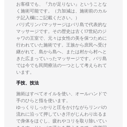
お客様でも、『力が足りない』ということな
く施術可能です。（力加減は、施術前のカル
テ記入欄にご記載ください。）
バリ式リンパマッサージはバリ島で代表的な
マッサージです。その歴史は古く17世紀のジ
ャワの王室で、元々は女性の美を保つために
行われていた施術です。王族から庶民へ受け
継がれて、島から島へ、または村から村へと
きた広まっていったマッサージです。バリ島
では今でも民間療法の一つとして考えられて
います。
手技、技法
施術はすべてオイルを使い、オールハンドで
手のひらと指を使います。
ゆっくりしっかりと圧をかけながらリンパの
流れに沿って押していき汗がじんわり出るま
で身体をほぐし、疲れやコリを取り除いてい