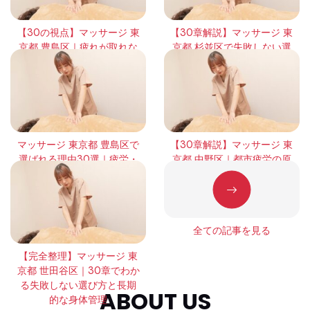
【30の視点】マッサージ 東
【30章解説】マッサージ 東
京都 豊島区｜疲れが取れな
京都 杉並区で失敗しない選
い本当の理由と回復の考え
び方｜頻度・効果・体感の
方
違いを徹底整理
マッサージ 東京都 豊島区で
【30章解説】マッサージ 東
選ばれる理由30選｜疲労・
京都 中野区｜都市疲労の原
緊張・回復の本質を徹底解
因と正しい整え方
説
全ての記事を見る
【完全整理】マッサージ 東
京都 世田谷区｜30章でわか
る失敗しない選び方と長期
ABOUT US
的な身体管理