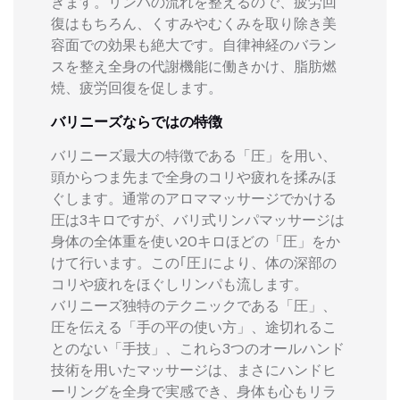
きます。リンパの流れを整えるので、疲労回
復はもちろん、くすみやむくみを取り除き美
容面での効果も絶大です。自律神経のバラン
スを整え全身の代謝機能に働きかけ、脂肪燃
焼、疲労回復を促します。
バリニーズならではの特徴
バリニーズ最大の特徴である「圧」を用い、
頭からつま先まで全身のコリや疲れを揉みほ
ぐします。通常のアロママッサージでかける
圧は3キロですが、バリ式リンパマッサージは
身体の全体重を使い20キロほどの「圧」をか
けて行います。この｢圧｣により、体の深部の
コリや疲れをほぐしリンパも流します。
バリニーズ独特のテクニックである「圧」、
圧を伝える「手の平の使い方」、途切れるこ
とのない「手技」、これら3つのオールハンド
技術を用いたマッサージは、まさにハンドヒ
ーリングを全身で実感でき、身体も心もリラ