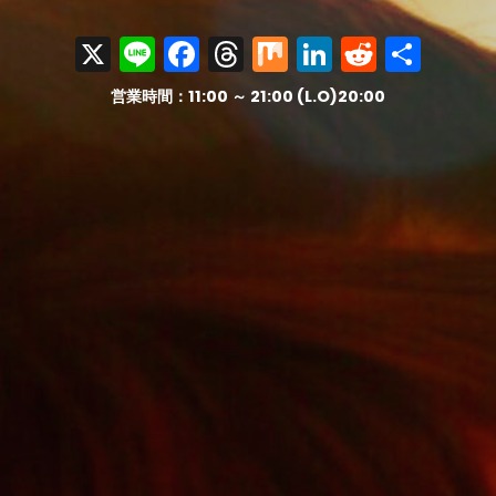
X
Line
Facebook
Threads
Mix
LinkedIn
Reddit
共
有
営業時間：11:00 ～ 21:00 (L.O)20:00