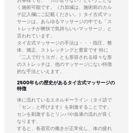
お客様でも、『力が足りない』ということな
く施術可能です。（力加減は、施術前のカル
テ記入欄にご記載ください。）タイ古式マッ
サージは、あらゆるマッサージの中でも「ス
トレッチが爽快で気持ちいいマッサージ」と
言われています。
タイ古式マッサージの手法は・・・指圧、整
体、矯正、ストレッチングと豊富です 特に
「二人で行うヨガ」とも形容される様々な形
のストレッチは、他のマッサージにない特徴
的な手法といえます。
2500年もの歴史があるタイ古式マッサージの
特徴
体に流れているエネルギーライン（タイ語で
「セン」と呼びます）を刺激することです。
センを刺激するとリンパや血液の流れが良く
なります。
すると、各器官の働きが正常化し、体の疲れ