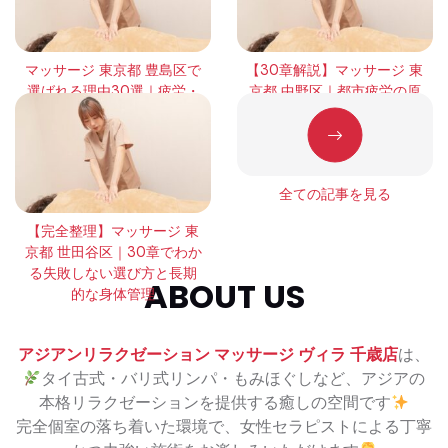
マッサージ 東京都 豊島区で
【30章解説】マッサージ 東
選ばれる理由30選｜疲労・
京都 中野区｜都市疲労の原
緊張・回復の本質を徹底解
因と正しい整え方
説
全ての記事を見る
【完全整理】マッサージ 東
京都 世田谷区｜30章でわか
る失敗しない選び方と長期
ABOUT US
的な身体管理
アジアンリラクゼーション マッサージ ヴィラ 千歳店
は、
タイ古式・バリ式リンパ・もみほぐしなど、アジアの
本格リラクゼーションを提供する癒しの空間です
完全個室の落ち着いた環境で、女性セラピストによる丁寧