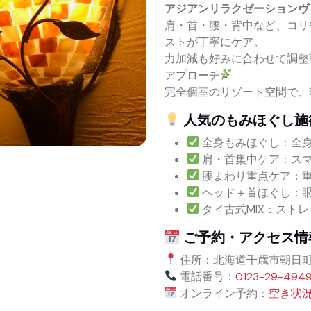
アジアンリラクゼーションヴ
肩・首・腰・背中など、コリ
ストが丁寧にケア。
力加減も好みに合わせて調整
アプローチ
完全個室のリゾート空間で、
人気のもみほぐし施
全身もみほぐし：全
肩・首集中ケア：スマ
腰まわり重点ケア：
ヘッド＋首ほぐし：
タイ古式MIX：スト
ご予約・アクセス情
住所：北海道千歳市朝日町8
電話番号：
0123-29-494
オンライン予約：
空き状