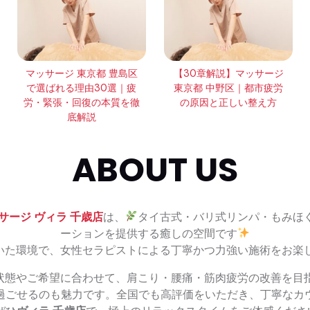
マッサージ 東京都 豊島区
【30章解説】マッサージ
で選ばれる理由30選｜疲
東京都 中野区｜都市疲労
労・緊張・回復の本質を徹
の原因と正しい整え方
底解説
ABOUT US
サージ ヴィラ 千歳店
は、
タイ古式・バリ式リンパ・もみほ
ーションを提供する癒しの空間です
いた環境で、女性セラピストによる丁寧かつ力強い施術をお楽
状態やご希望に合わせて、肩こり・腰痛・筋肉疲労の改善を目
過ごせるのも魅力です。全国でも高評価をいただき、丁寧なカ