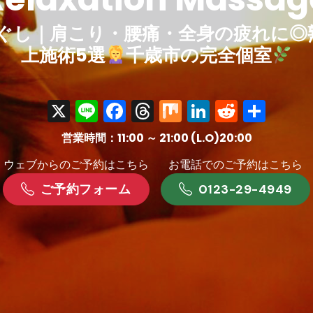
ほぐし｜肩こり・腰痛・全身の疲れに◎
上施術5選
千歳市の完全個室
X
Line
Facebook
Threads
Mix
LinkedIn
Reddit
共
有
営業時間：11:00 ～ 21:00 (L.O)20:00
ウェブからのご予約はこちら
お電話でのご予約はこちら
ご予約フォーム
0123-29-4949