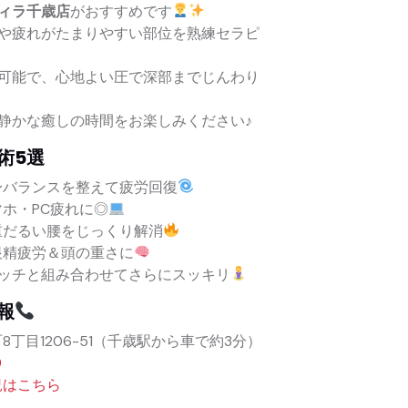
ィラ千歳店
がおすすめです
や疲れがたまりやすい部位を熟練セラピ
可能で、心地よい圧で深部までじんわり
静かな癒しの時間をお楽しみください♪
術5選
身バランスを整えて疲労回復
ホ・PC疲れに◎
重だるい腰をじっくり解消
眼精疲労＆頭の重さに
レッチと組み合わせてさらにスッキリ
報
丁目1206-51（千歳駅から車で約3分）
9
況はこちら