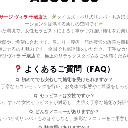
サージ ヴィラ 千歳店
は、
タイ古式・バリ式リンパ・もみほ
ーションを提供する癒しの空間です
いた環境で、女性セラピストによる丁寧かつ力強い施術をお楽
状態やご希望に合わせて、肩こり・腰痛・筋肉疲労の改善を目
過ごせるのも魅力です。全国でも高評価をいただき、丁寧なカ
ぜひ
ヴィラ 千歳店
で、極上のリラックスタイムをご体感くださ
よくあるご質問（FAQ）
Q. 初めてでも安心して施術を受けられますか？
丁寧なカウンセリングを行い、お身体の状態やご希望をしっ
Q. セラピストは女性ですか？
い。すべて女性セラピストが対応し、力強く丁寧な施術が好評
Q. どんなメニューがありますか？
・バリ式リンパ・もみほぐしなど、多彩なメニューをご用意
Q. 駐車場はありますか？