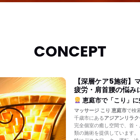
CONCEPT
【深層ケア5施術】マ
疲労・肩首腰の悩み
恵庭市で「こり」に
マッサージ こり 恵庭市
で検
千歳市にある
アジアンリラク
完全個室の癒し空間で、首・
類の施術を提供しています。