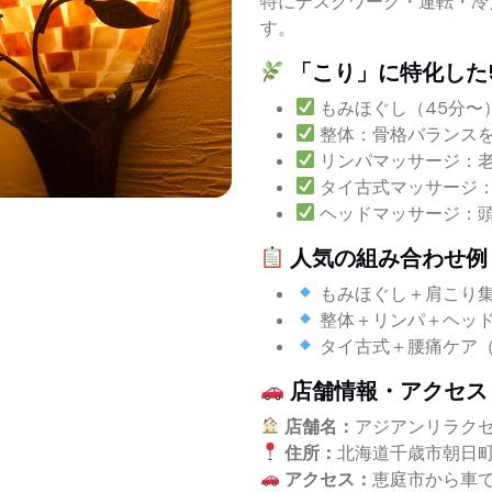
特にデスクワーク・運転・冷
す。
「こり」に特化した
もみほぐし（45分〜
整体：骨格バランス
リンパマッサージ：
タイ古式マッサージ：
ヘッドマッサージ：
人気の組み合わせ例
もみほぐし＋肩こり集
整体＋リンパ＋ヘッド
タイ古式＋腰痛ケア（
店舗情報・アクセス
店舗名：
アジアンリラクゼ
住所：
北海道千歳市朝日町8丁
アクセス：
恵庭市から車で