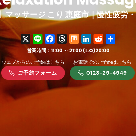
】マッサージ こり 恵庭市｜慢性疲労
X
Line
Facebook
Threads
Mix
LinkedIn
Reddit
共
有
営業時間：11:00 ～ 21:00 (L.O)20:00
ウェブからのご予約はこちら
お電話でのご予約はこちら
ご予約フォーム
0123-29-4949