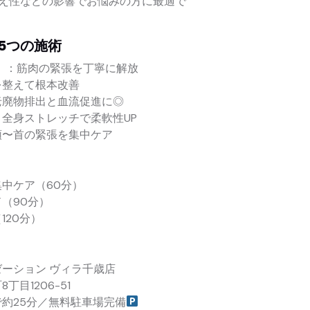
え性などの影響でお悩みの方に最適で
5つの施術
）：筋肉の緊張を丁寧に解放
を整えて根本改善
老廃物排出と血流促進に◎
全身ストレッチで柔軟性UP
頭〜首の緊張を集中ケア
中ケア（60分）
（90分）
120分）
ーション ヴィラ千歳店
目1206-51
約25分／無料駐車場完備