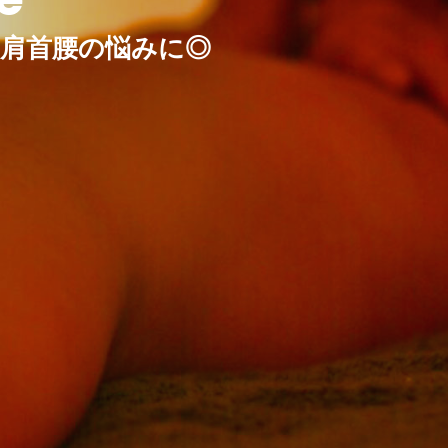
・肩首腰の悩みに◎