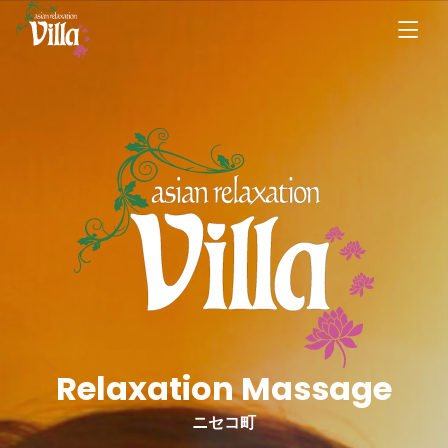
Relaxation Massage
ニセコ町