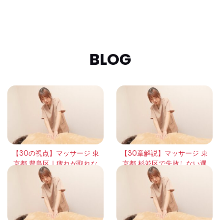
BLOG
【30の視点】マッサージ 東
【30章解説】マッサージ 東
京都 豊島区｜疲れが取れな
京都 杉並区で失敗しない選
い本当の理由と回復の考え
び方｜頻度・効果・体感の
方
違いを徹底整理