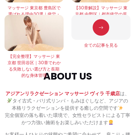
マッサージ 東京都 豊島区で
【30章解説】マッサージ 東
選ばれる理由30選｜疲労・
京都 中野区｜都市疲労の原
緊張・回復の本質を徹底解
因と正しい整え方
説
全ての記事を見る
【完全整理】マッサージ 東
京都 世田谷区｜30章でわか
る失敗しない選び方と長期
ABOUT US
的な身体管理
アジアンリラクゼーション マッサージ ヴィラ 千歳店
は、
タイ古式・バリ式リンパ・もみほぐしなど、アジアの
本格リラクゼーションを提供する癒しの空間です
完全個室の落ち着いた環境で、女性セラピストによる丁寧
かつ力強い施術をお楽しみいただけます
お客様一人ひとりの状態やご希望に合わせて、肩こり・腰