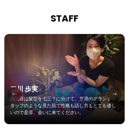
STAFF
歩実
は髪型を七三？に分けて、空港のグランドス
松本 
のような見た目で性格も話し方もとても優し
是非、会いに来てください。
笑顔で