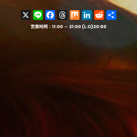
X
Line
Facebook
Threads
Mix
LinkedIn
Reddit
共
有
営業時間：11:00 ～ 21:00 (L.O)20:00